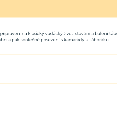
ipraveni na klasický vodácký život, stavění a balení táb
 ohni a pak společné posezení s kamarády u táboráku.