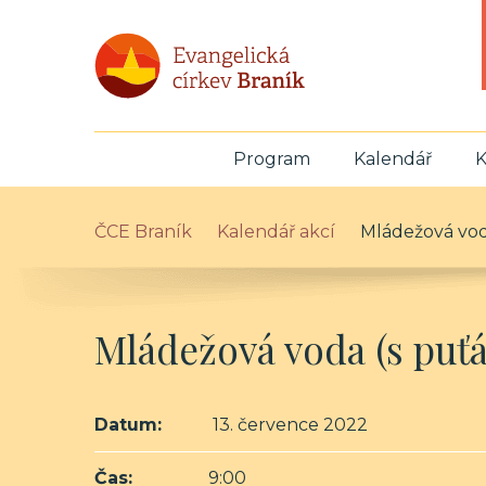
Program
Kalendář
K
ČCE Braník
Kalendář akcí
Mládežová vod
Mládežová voda (s puť
Datum:
13. července 2022
Čas:
9:00