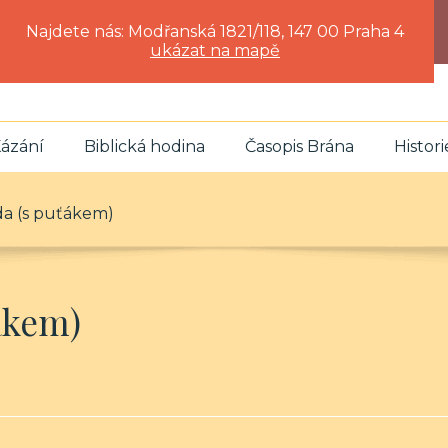
Najdete nás: Modřanská 1821/118, 147 00 Praha 4
ukázat na mapě
ázání
Biblická hodina
Časopis Brána
Histori
a (s puťákem)
ákem)