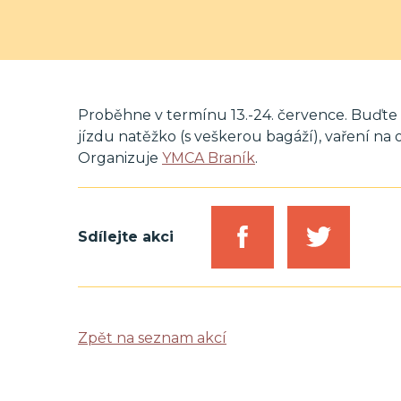
Proběhne v termínu 13.-24. července. Buďte př
jízdu natěžko (s veškerou bagáží), vaření na
Organizuje
YMCA Braník
.
Sdílejte akci
Zpět na seznam akcí