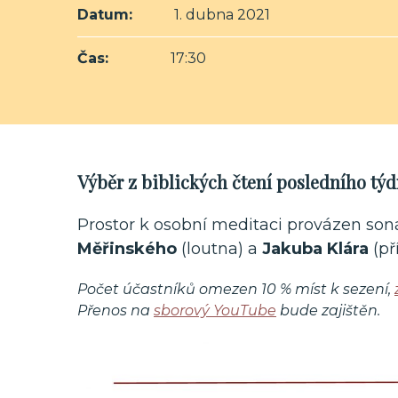
Datum:
1. dubna 2021
Čas:
17:30
Výběr z biblických čtení posledního tý
Prostor k osobní meditaci provázen so
Měřinského
(loutna) a
Jakuba Klára
(př
Počet účastníků omezen 10 % míst k sezení,
Přenos na
sborový YouTube
bude zajištěn.