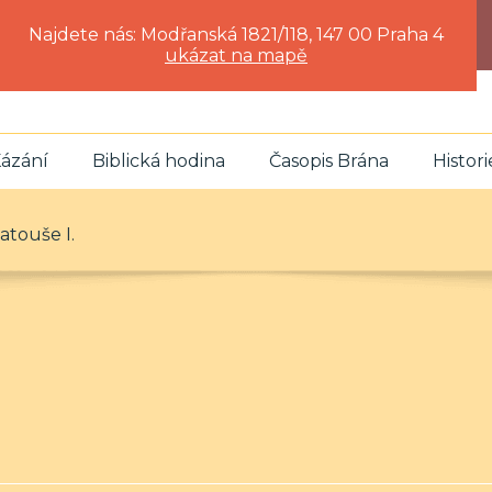
Najdete nás: Modřanská 1821/118, 147 00 Praha 4
ukázat na mapě
ázání
Biblická hodina
Časopis Brána
Histori
atouše I.