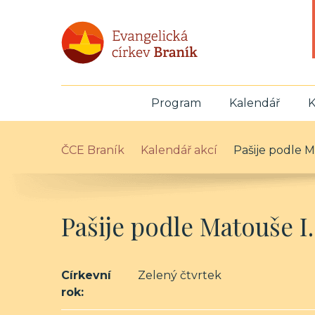
Program
Kalendář
K
ČCE Braník
Kalendář akcí
Pašije podle M
Pašije podle Matouše I.
Církevní
Zelený čtvrtek
rok: