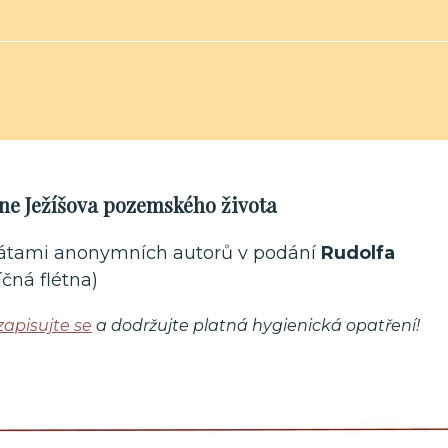
dne Ježíšova pozemského života
nátami anonymních autorů v podání
Rudolfa
íčná flétna)
zapisujte se
a dodržujte platná hygienická opatření!