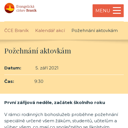
MENU
ČCE Braník
Kalendář akcí
Požehnání aktovkám
Požehnání aktovkám
Datum:
5. září 2021
Čas:
9:30
První zářijová neděle, začátek školního roku
V rámci rodinných bohoslužeb proběhne požehnání
speciálně určené všem žákům, studentů, učitelům a
vůbec všem, co mají co společného se školstvím.