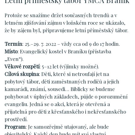
Protože se snažíme držet současných trendů a v
letmém zjišťování zájmu v loňském roce se ukázalo,
že by zájem byl, připravujeme letní příměstský tábor.
Termín
: 25.–29. 7. 2022 – vždy cca od 9 do 17 hodin.
Místo
: Evangelický kostel v Braníku (přístavba
„Even“).
Věkové rozpětí
: 5–12 let (výjimky možné).
Cílová skupina
: Děti, které si netroufají jet na
pobytový tábor, děti zaměstnaných rodičů a jejich
kamarádi, známí, sousedi… Biblicky se budeme
pohybovat v úplných základech, půjde o porozumění
evangeliu. Jedná se o akci, která je otevřená a
přijatelná pro děti z křesťanského i nekřesťanského
prostředí.
Program
: Je samozřejmě utajovaný, ale bude
objevitelský. Každý den bude mít své vlastní