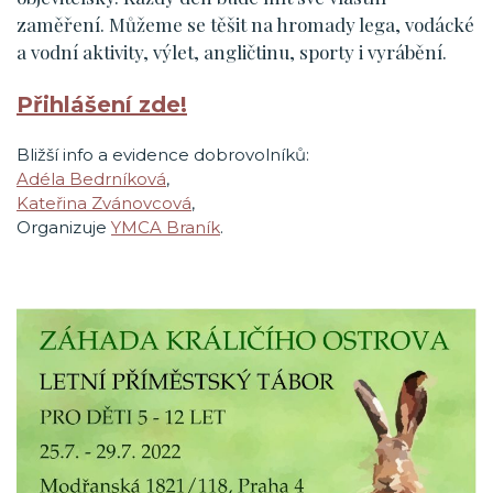
zaměření. Můžeme se těšit na hromady lega, vodácké
a vodní ak­tivity, výlet, angličtinu, sporty i vyrábění.
Přihlášení zde!
Bližší info a evidence dobrovolníků:
Adéla Bedrníková
,
Kateřina Zvánovcová
,
Organizuje
YMCA Braník
.