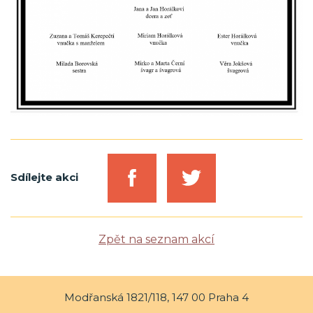
Sdílejte akci
Zpět na seznam akcí
Modřanská 1821/118, 147 00 Praha 4