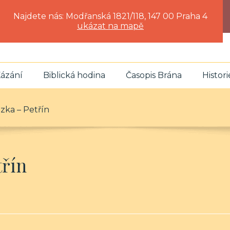
Najdete nás: Modřanská 1821/118, 147 00 Praha 4
ukázat na mapě
ázání
Biblická hodina
Časopis Brána
Histori
zka – Petřín
třín