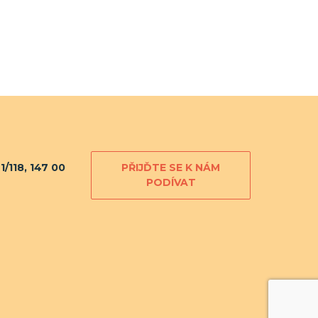
/118, 147 00
PŘIJĎTE SE K NÁM
PODÍVAT