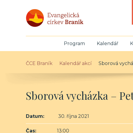
Program
Kalendář
K
ČCE Braník
Kalendář akcí
Sborová vychá
Sborová vycházka – Pe
Datum:
30. října 2021
Čas:
13:00