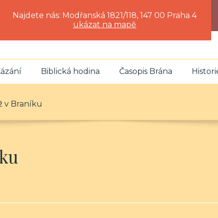
Najdete nás: Modřanská 1821/118, 147 00 Praha 4
ukázat na mapě
ázání
Biblická hodina
Časopis Brána
Histori
ž v Braníku
íku