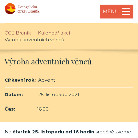
MENU
ČCE Braník
Kalendář akcí
Výroba adventních věnců
Výroba adventních věnců
Církevní rok:
Advent
Datum:
25. listopadu 2021
Čas:
16:00
Na
čtvrtek 25. listopadu od 16 hodin
srdečně zveme