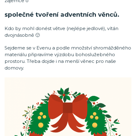
zájemce o
společné tvoření adventních věnců.
Kdo by mohl donést větve (nejlépe jedlové), vítán
dvojnásobně 🙂
Sejdeme se v Evenu a podle množství shromážděného
materiálu připravíme výzdobu bohoslužebného
prostoru. Třeba dojde i na menší věnec pro naše
domovy.