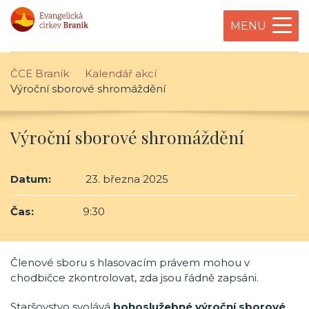
MENU
ČCE Braník
Kalendář akcí
Výroční sborové shromáždění
Výroční sborové shromáždění
Datum:
23. března 2025
Čas:
9:30
Členové sboru s hlasovacím právem mohou v
chodbičce zkontrolovat, zda jsou řádně zapsáni.
Staršovstvo svolává
bohoslužebné výroční sborové