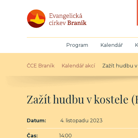
Program
Kalendář
K
ČCE Braník
Kalendář akcí
Zažít hudbu v
Zažít hudbu v kostele 
Datum:
4. listopadu 2023
Čas:
14:00