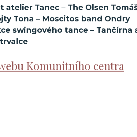
Fit atelier Tanec – The Olsen Tomá
ojty Tona – Moscitos band Ondry
ce swingového tance – Tančírna 
trvalce
webu Komunitního centra