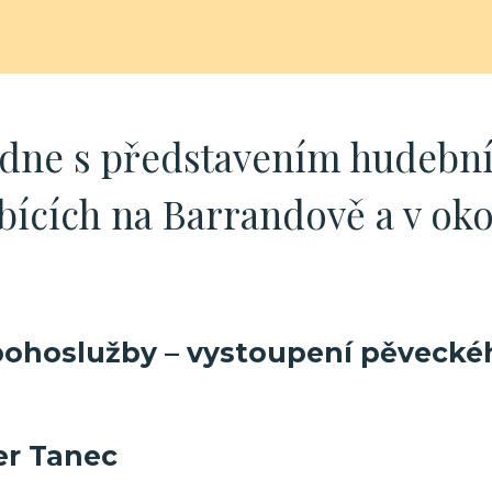
ne s představením hudební
bících na Barrandově a v oko
bohoslužby – vystoupení pěvecké
ier Tanec