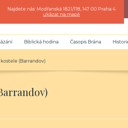
Najdete nás: Modřanská 1821/118, 147 00 Praha 4
ukázat na mapě
ázání
Biblická hodina
Časopis Brána
Histori
 kostele (Barrandov)
(Barrandov)