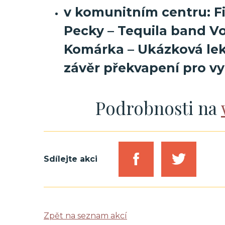
v komunitním centru
: 
Pecky – Tequila band V
Komárka – Ukázková lek
závěr překvapení pro vy
Podrobnosti na
Sdílejte akci
Zpět na seznam akcí