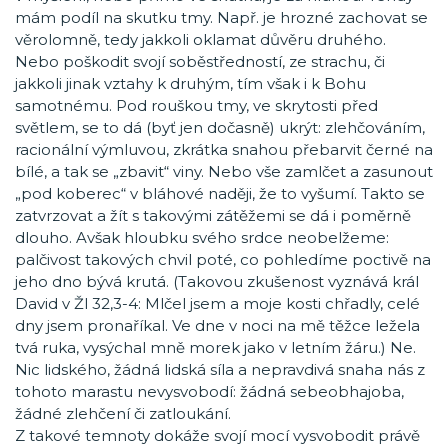
mám podíl na skutku tmy. Např. je hrozné zachovat se
věrolomně, tedy jakkoli oklamat důvěru druhého.
Nebo poškodit svojí soběstředností, ze strachu, či
jakkoli jinak vztahy k druhým, tím však i k Bohu
samotnému. Pod rouškou tmy, ve skrytosti před
světlem, se to dá (byť jen dočasně) ukrýt: zlehčováním,
racionální výmluvou, zkrátka snahou přebarvit černé na
bílé, a tak se „zbavit“ viny. Nebo vše zamlčet a zasunout
„pod koberec“ v bláhové naději, že to vyšumí. Takto se
zatvrzovat a žít s takovými zátěžemi se dá i poměrně
dlouho. Avšak hloubku svého srdce neobelžeme:
palčivost takových chvil poté, co pohledíme poctivě na
jeho dno bývá krutá. (Takovou zkušenost vyznává král
David v Žl 32,3-4: Mlčel jsem a moje kosti chřadly, celé
dny jsem pronaříkal. Ve dne v noci na mě těžce ležela
tvá ruka, vysýchal mně morek jako v letním žáru.) Ne.
Nic lidského, žádná lidská síla a nepravdivá snaha nás z
tohoto marastu nevysvobodí: žádná sebeobhajoba,
žádné zlehčení či zatloukání.
Z takové temnoty dokáže svojí mocí vysvobodit právě