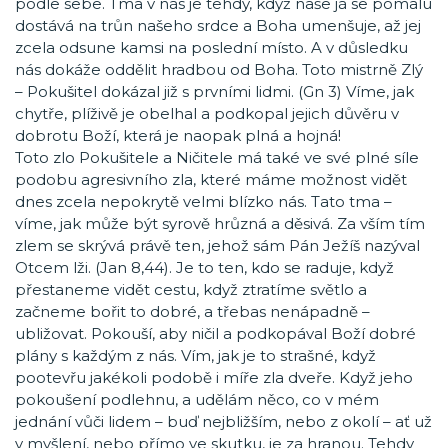
podle sebe. Tma v nás je tehdy, když naše já se pomalu
dostává na trůn našeho srdce a Boha umenšuje, až jej
zcela odsune kamsi na poslední místo. A v důsledku
nás dokáže oddělit hradbou od Boha. Toto mistrně Zlý
– Pokušitel dokázal již s prvními lidmi. (Gn 3) Víme, jak
chytře, plíživě je obelhal a podkopal jejich důvěru v
dobrotu Boží, která je naopak plná a hojná!
Toto zlo Pokušitele a Ničitele má také ve své plné síle
podobu agresivního zla, které máme možnost vidět
dnes zcela nepokrytě velmi blízko nás. Tato tma –
víme, jak může být syrově hrůzná a děsivá. Za vším tím
zlem se skrývá právě ten, jehož sám Pán Ježíš nazýval
Otcem lži. (Jan 8,44). Je to ten, kdo se raduje, když
přestaneme vidět cestu, když ztratíme světlo a
začneme bořit to dobré, a třebas nenápadně –
ubližovat. Pokouší, aby ničil a podkopával Boží dobré
plány s každým z nás. Vím, jak je to strašné, když
pootevřu jakékoli podobě i míře zla dveře. Když jeho
pokoušení podlehnu, a udělám něco, co v mém
jednání vůči lidem – buď nejbližším, nebo z okolí – ať už
v myšlení, nebo přímo ve skutku, je za hranou. Tehdy