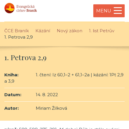
MENU
ČCE Braník
Kázání
Nový zákon
1. list Petrův
1. Petrova 2,9
1. Petrova 2,9
Kniha:
1. čtení: Iz 60,1–2 + 61,1–2a | kázání: 1Pt 2,9
a 3,9
Datum:
14. 8. 2022
Autor:
Miriam Žilková