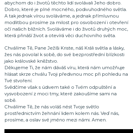
abychom do i životů těchto lidí svolávali Jeho dobro.
Dobro, které je plné mocného, podivuhodného světla.
A tak jednak vírou svoláváme, a jednak přímluvnou
modlitbou prosíme za milost pro osvobození i otevření
očí našich bližních. Svoláváme i do životů druhých moc,
která přináší život a otevírá věci duchovního světa.
Chválíme Tě, Pane Ježíši Kriste, náš Králi světla a lásky,
žes nás povolal k sobě, do své bezprostřední blízkosti
jako královské kněžstvo.
Děkujeme Ti, že nám dáváš víru, která nám umožňuje
hlásat skrze chválu Tvoji předivnou moc při pohledu na
Tvé stvoření.
Svědčíme však s údivem také o Tvém odpuštění a
vysvobození z moci tmy, které zakoušíme sami na
sobě.
Chválíme Tě, že nás voláš nést Tvoje světlo
prostřednictvím žehnání lidem kolem nás. Veď nás,
prosíme, a oslav své jméno mezi námi. Amen.