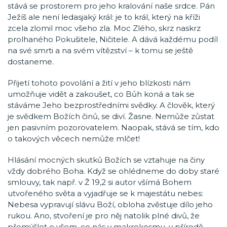
stává se prostorem pro jeho kralování naše srdce. Pán
Ježíš ale není ledasjaký král: je to král, který na kříži
zcela zlomil moc všeho zla. Moc Zlého, skrz naskrz
prolhaného Pokušitele, Ničitele. A dává každému podíl
na své smrti a na svém vítězství – k tomu se ještě
dostaneme.
Přijetí tohoto povolání a žití v jeho blízkosti nám
umožňuje vidět a zakoušet, co Bůh koná a tak se
stáváme Jeho bezprostředními svědky. A člověk, který
je svědkem Božích činů, se diví. Žasne. Nemůže zůstat
jen pasivním pozorovatelem. Naopak, stává se tím, kdo
o takových věcech nemůže mlčet!
Hlásání mocných skutků Božích se vztahuje na činy
vždy dobrého Boha. Když se ohlédneme do doby staré
smlouvy, tak např. v Ž 19,2 si autor všímá Bohem
utvořeného světa a vyjadřuje se k majestátu nebes:
Nebesa vypravují slávu Boží, obloha zvěstuje dílo jeho
rukou. Ano, stvoření je pro něj natolik plné divů, že
přemýšlet o všem, co nás v makrokosmu, v přírodě