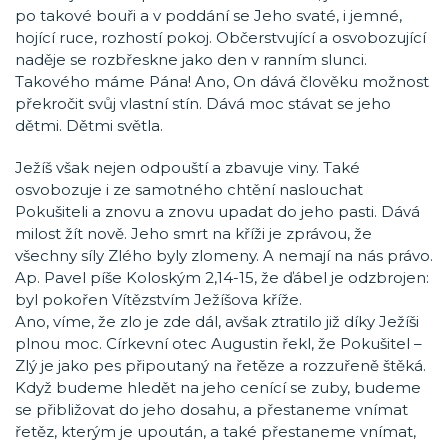
po takové bouři a v poddání se Jeho svaté, i jemné,
hojící ruce, rozhostí pokoj. Občerstvující a osvobozující
naděje se rozbřeskne jako den v ranním slunci.
Takového máme Pána! Ano, On dává člověku možnost
překročit svůj vlastní stín. Dává moc stávat se jeho
dětmi. Dětmi světla.
Ježíš však nejen odpouští a zbavuje viny. Také
osvobozuje i ze samotného chtění naslouchat
Pokušiteli a znovu a znovu upadat do jeho pasti. Dává
milost žít nově. Jeho smrt na kříži je zprávou, že
všechny síly Zlého byly zlomeny. A nemají na nás právo.
Ap. Pavel píše Koloským 2,14-15, že ďábel je odzbrojen:
byl pokořen Vítězstvím Ježíšova kříže.
Ano, víme, že zlo je zde dál, avšak ztratilo již díky Ježíši
plnou moc. Církevní otec Augustin řekl, že Pokušitel –
Zlý je jako pes připoutaný na řetěze a rozzuřeně štěká.
Když budeme hledět na jeho cenící se zuby, budeme
se přibližovat do jeho dosahu, a přestaneme vnímat
řetěz, kterým je upoután, a také přestaneme vnímat,