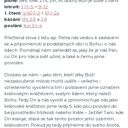
písně:
589, 598, 275, 291, Ať dobrý Bůh je stále s vámi
introit:
J 1,1–5
+
9–12
1. čtení:
Iz 60,1–2
+
61,1–2a
kázání:
1Pt 2,9
a
3,9
poslání:
Kol 3,1–4
Přečtená slova z listu ap. Petra nás vedou k zastavení
se a připomenutí si podstatných věcí o Bohu i o nás
lidech. Pomáhají nám zahledět se, jaký že je náš Pán,
co On pro nás a svět učinil, a také k čemu jsme
povoláni.
Dostalo se nám – jako těm, kteří díky Boží
nezasloužené milosti mohli uvěřit – velkého i
vznešeného vyvolení a tím i postavení: jsme označeni
královským kněžstvem, svatým lidem, který náleží
Bohu. Tedy On si nás vyvolil a zplnomocňuje nás jako
královské kněžstvo: jsme tedy ti, kdo jsou pozvání do
bezprostřední blízkosti našeho Krále – Ježíše! Tam, kde
On kraluje, stává se tak tento prostor jeho územím,
královstvím. Pokud jej tedy přijmeme do svého života,