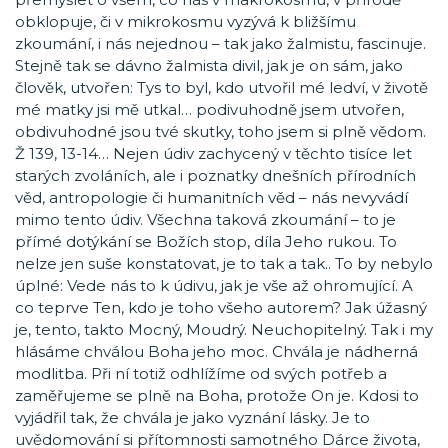
obklopuje, či v mikrokosmu vyzývá k bližšímu
zkoumání, i nás nejednou – tak jako žalmistu, fascinuje.
Stejně tak se dávno žalmista divil, jak je on sám, jako
člověk, utvořen: Tys to byl, kdo utvořil mé ledví, v životě
mé matky jsi mě utkal… podivuhodně jsem utvořen,
obdivuhodné jsou tvé skutky, toho jsem si plně vědom.
Ž 139, 13-14… Nejen údiv zachycený v těchto tisíce let
starých zvoláních, ale i poznatky dnešních přírodních
věd, antropologie či humanitních věd – nás nevyvádí
mimo tento údiv. Všechna taková zkoumání – to je
přímé dotýkání se Božích stop, díla Jeho rukou. To
nelze jen suše konstatovat, je to tak a tak.. To by nebylo
úplné: Vede nás to k údivu, jak je vše až ohromující. A
co teprve Ten, kdo je toho všeho autorem? Jak úžasný
je, tento, takto Mocný, Moudrý. Neuchopitelný. Tak i my
hlásáme chválou Boha jeho moc. Chvála je nádherná
modlitba. Při ní totiž odhlížíme od svých potřeb a
zaměřujeme se plně na Boha, protože On je. Kdosi to
vyjádřil tak, že chvála je jako vyznání lásky. Je to
uvědomování si přítomnosti samotného Dárce života,