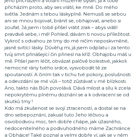
jeho přicházení a volání můžeme slyšet: já k tobě
přicházím proto, aby ses vrátil, ke mně. Do mého
světla. Jednám s tebou láskyplně. Nemusíš se sebou
ani se mnou bojovat, bránit se, obhajovat, anebo si
zoufat. Já jsem i tobě přišel vrátit zrak – abys viděl
pravdivě sebe, i mě! Pohleď, dávám ti novou příležitost.
Vykroč s odvahou ze tmy do mé ničím neposkvrněné,
jasně svítící lásky. Důvěřuj mi, já jsem odplatu i za tento
tvůj smrt přinášející čin přinesl na kříž. Obhajobu máš u
mě. Přišel jsem léčit, obvázat palčivě bolestivé, jakkoli
nemocné rány tvého srdce, vysvobodit tě ze
spoutaností. A činím tak v tichu tvé pokory, poslušnosti
a odevzdání se mé vůli – totiž zůstávat v mé blízkosti.
Ano, takto nás Bůh povolává. Dává milost a sílu k zcela
nepokrytému plnému doznání se a k odvracení se od
skutků tmy !
Kdo má zkušenost se svojí ztraceností, a dostal se na
dno sebepoznání, zakusil tuto Jeho léčivou a
osvobodivou moc, ten dobře chápe, jak úžasného,
nedocenitelného a podivuhodného máme Zachránce
a Obhájce! Také poznal a velmi dobře ví, jak se v něm