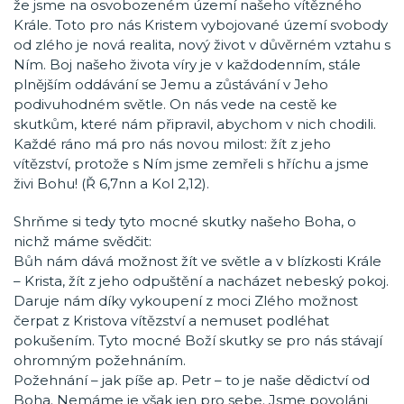
že jsme na osvobozeném území našeho vítězného
Krále. Toto pro nás Kristem vybojované území svobody
od zlého je nová realita, nový život v důvěrném vztahu s
Ním. Boj našeho života víry je v každodenním, stále
plnějším oddávání se Jemu a zůstávání v Jeho
podivuhodném světle. On nás vede na cestě ke
skutkům, které nám připravil, abychom v nich chodili.
Každé ráno má pro nás novou milost: žít z jeho
vítězství, protože s Ním jsme zemřeli s hříchu a jsme
živi Bohu! (Ř 6,7nn a Kol 2,12).
Shrňme si tedy tyto mocné skutky našeho Boha, o
nichž máme svědčit:
Bůh nám dává možnost žít ve světle a v blízkosti Krále
– Krista, žít z jeho odpuštění a nacházet nebeský pokoj.
Daruje nám díky vykoupení z moci Zlého možnost
čerpat z Kristova vítězství a nemuset podléhat
pokušením. Tyto mocné Boží skutky se pro nás stávají
ohromným požehnáním.
Požehnání – jak píše ap. Petr – to je naše dědictví od
Boha. Nemáme je však jen pro sebe. Jsme povoláni