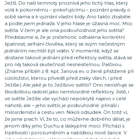
Ježíš. Do naší temnoty proznívá jeho tichý hlas, který
volá k pokornému – pokořujícímu – poznání pravdy o
sobě sama a k vyznání vlastní bídy: Ano takto zbaběle
a podle jsem jednal/a. V jeho hlase je úžasná moc. Moc
světla. V čem je ale ona podivuhodnost jeho světla?
Představme si, že je zničehonic odhalena konkrétní
špatnost, selhání člověka, který se svým nečestným
jednáním nechtěl být viděn. V momentě, když se
dostane takové jednání před reflektory světla, stává se
pro něj taková skutečnost nesnesitelnou. Palčivou.
(Známe příběh z 8. kpt. Janova ev. o ženě přistižené při
cizoložství, kterou přivedli před zraky všech, i před
Ježíše.) Ale jaké je to Ježíšovo světlo? Ono neoslňuje se
škodolibou radostí jako nemilosrdné reflektory. Jistě, i
ve světle Ježíše vše vychází nepokrytě najevo v celé
nahotě, ale – jeho světlo je podivuhodné: přináší i
milosrdenství a cestu ven. Nikoli odsudek. On totiž ví,
že jsme prach. Ví, že to, co můžeme dobrého dělat, je
jenom díky jeho Duchu a láskyplné moci: Přichází s
trpělivostí i porozuměním a nabídkou nové šance. V