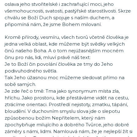
oslava jeho stvořitelské i zachraňující moci, jeho
všemohoucnosti, svatosti, pastýřské starostlivosti. Skrze
chválu se Boží Duch spojuje s naším duchem, a
připomíná nám, že jsme Bohem milovaní.
Kromě přírody, vesmíru, všech tvorů včetně člověka je
jedna velká oblast, kde můžeme být svědky velkých
činů našeho Boha. A o tom nejúžasnějším mocném
činu pro nás, lidi, mluví právě náš text:
Je to Boží čin povolání člověka ze tmy do Jeho
podivuhodného světla.
Tak Jeho úžasnou moc můžeme sledovat přímo na
sobě samých.
Je zde řeč o tmě: Tma jako synonymum místa zla,
hříchu. Jako prostoru, kde přestáváme vidět na cestu,
ztrácíme orientaci. Prostředí nejistoty, zmatku, tápání,
bloudění. V duchovním smyslu slova jde o slepotu
způsobenou božím Nepřítelem, který nám
zpochybňuje milujícího a dobrého Tvůrce, jeho dobré
záměry s námi, lidmi. Namlouvá nám, že je nejlepší žít si