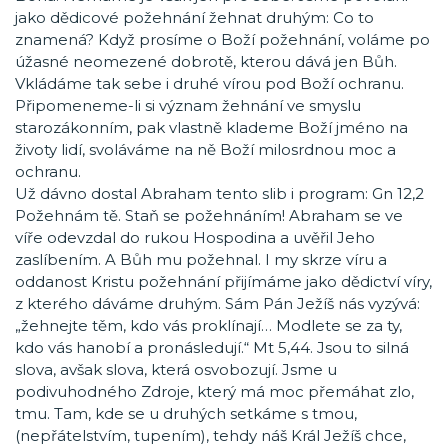
jako dědicové požehnání žehnat druhým: Co to
znamená? Když prosíme o Boží požehnání, voláme po
úžasné neomezené dobrotě, kterou dává jen Bůh.
Vkládáme tak sebe i druhé vírou pod Boží ochranu.
Připomeneme-li si význam žehnání ve smyslu
starozákonním, pak vlastně klademe Boží jméno na
životy lidí, svoláváme na ně Boží milosrdnou moc a
ochranu.
Už dávno dostal Abraham tento slib i program: Gn 12,2
Požehnám tě. Staň se požehnáním! Abraham se ve
víře odevzdal do rukou Hospodina a uvěřil Jeho
zaslíbením. A Bůh mu požehnal. I my skrze víru a
oddanost Kristu požehnání přijímáme jako dědictví víry,
z kterého dáváme druhým. Sám Pán Ježíš nás vyzývá:
„žehnejte těm, kdo vás proklínají… Modlete se za ty,
kdo vás hanobí a pronásledují.“ Mt 5,44. Jsou to silná
slova, avšak slova, která osvobozují. Jsme u
podivuhodného Zdroje, který má moc přemáhat zlo,
tmu. Tam, kde se u druhých setkáme s tmou,
(nepřátelstvím, tupením), tehdy náš Král Ježíš chce,