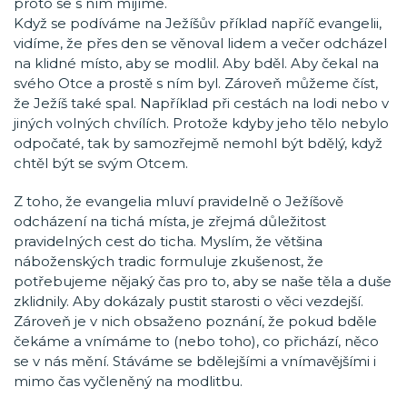
proto se s ním míjíme.
Když se podíváme na Ježíšův příklad napříč evangelii,
vidíme, že přes den se věnoval lidem a večer odcházel
na klidné místo, aby se modlil. Aby bděl. Aby čekal na
svého Otce a prostě s ním byl. Zároveň můžeme číst,
že Ježíš také spal. Například při cestách na lodi nebo v
jiných volných chvílích. Protože kdyby jeho tělo nebylo
odpočaté, tak by samozřejmě nemohl být bdělý, když
chtěl být se svým Otcem.
Z toho, že evangelia mluví pravidelně o Ježíšově
odcházení na tichá místa, je zřejmá důležitost
pravidelných cest do ticha. Myslím, že většina
náboženských tradic formuluje zkušenost, že
potřebujeme nějaký čas pro to, aby se naše těla a duše
zklidnily. Aby dokázaly pustit starosti o věci vezdejší.
Zároveň je v nich obsaženo poznání, že pokud bděle
čekáme a vnímáme to (nebo toho), co přichází, něco
se v nás mění. Stáváme se bdělejšími a vnímavějšími i
mimo čas vyčleněný na modlitbu.