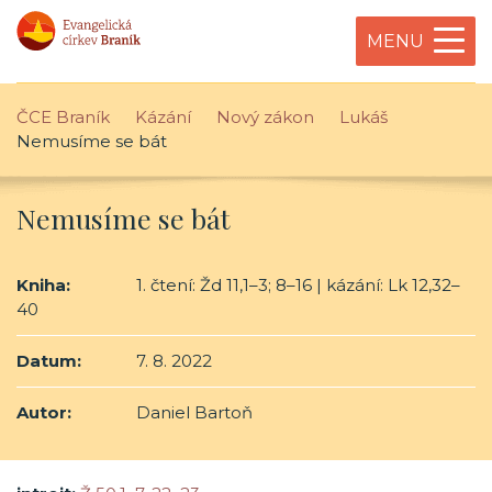
MENU
ČCE Braník
Kázání
Nový zákon
Lukáš
Nemusíme se bát
Nemusíme se bát
Kniha:
1. čtení: Žd 11,1–3; 8–16 | kázání: Lk 12,32–
40
Datum:
7. 8. 2022
Autor:
Daniel Bartoň