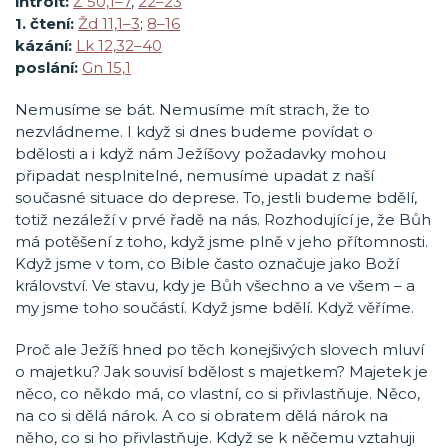
introit:
Ž 50,1–7
,
22–23
1. čtení:
Žd 11,1–3
;
8–16
kázání:
Lk 12,32–40
poslání:
Gn 15,1
Nemusíme se bát. Nemusíme mít strach, že to
nezvládneme. I když si dnes budeme povídat o
bdělosti a i když nám Ježíšovy požadavky mohou
připadat nesplnitelné, nemusíme upadat z naší
současné situace do deprese. To, jestli budeme bdělí,
totiž nezáleží v prvé řadě na nás. Rozhodující je, že Bůh
má potěšení z toho, když jsme plně v jeho přítomnosti.
Když jsme v tom, co Bible často označuje jako Boží
království. Ve stavu, kdy je Bůh všechno a ve všem – a
my jsme toho součástí. Když jsme bdělí. Když věříme.
Proč ale Ježíš hned po těch konejšivých slovech mluví
o majetku? Jak souvisí bdělost s majetkem? Majetek je
něco, co někdo má, co vlastní, co si přivlastňuje. Něco,
na co si dělá nárok. A co si obratem dělá nárok na
něho, co si ho přivlastňuje. Když se k něčemu vztahuji