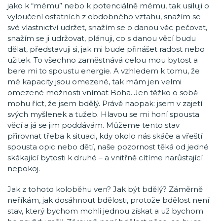
jako k “mému” nebo k potenciálně mému, tak usiluji o
vyloučení ostatních z obdobného vztahu, snažím se
své vlastnictví udržet, snažím se o danou věc pečovat,
snažím se ji udržovat, plánuji, co s danou věcí budu
dělat, představuji si, jak mi bude přinášet radost nebo
užitek. To všechno zaměstnává celou mou bytost a
bere mi to spoustu energie. A vzhledem k tomu, že
mé kapacity jsou omezené, tak mám jen velmi
omezené možnosti vnímat Boha. Jen těžko o sobě
mohu říct, že jsem bdělý. Právě naopak: jsem v zajetí
svých myšlenek a tužeb. Hlavou se mi honí spousta
věcí a já se jim poddávám. Můžeme tento stav
přirovnat třeba k situaci, kdy okolo nás skáče a vřeští
spousta opic nebo dětí, naše pozornost těká od jedné
skákající bytosti k druhé – a vnitřně cítíme narůstající
nepokoj.
Jak z tohoto koloběhu ven? Jak být bdělý? Záměrně
neříkám, jak dosáhnout bdělosti, protože bdělost není
stav, který bychom mohli jednou získat a už bychom