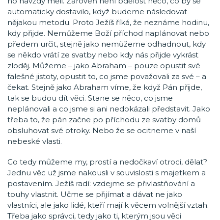
ho navždy měli. Zároveň není bdělost něco, co by se
automaticky dostavilo, když budeme následovat
nějakou metodu. Proto Ježíš říká, že neznáme hodinu,
kdy přijde. Nemůžeme Boží příchod naplánovat nebo
předem určit, stejně jako nemůžeme odhadnout, kdy
se někdo vrátí ze svatby nebo kdy nás přijde vykrást
zloděj. Můžeme – jako Abraham – pouze opustit své
falešné jistoty, opustit to, co jsme považovali za své – a
čekat. Stejně jako Abraham víme, že když Pán přijde,
tak se budou dít věci. Stane se něco, co jsme
neplánovali a co jsme si ani nedokázali představit. Jako
třeba to, že pán začne po příchodu ze svatby domů
obsluhovat své otroky. Nebo že se ocitneme v naší
nebeské vlasti.
Co tedy můžeme my, prostí a nedočkaví otroci, dělat?
Jednu věc už jsme nakousli v souvislosti s majetkem a
postavením. Ježíš radí: vzdejme se přivlastňování a
touhy vlastnit. Učme se přijímat a dávat ne jako
vlastníci, ale jako lidé, kteří mají k věcem volnější vztah.
Třeba jako správci, tedy jako ti, kterým jsou věci