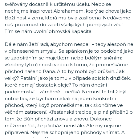
svěřovány dočasně k určitému účelu. Nebo se
nechejme inspirovat Abrahamem, který se choval jako
Boží host v zemi, která mu byla zaslíbena. Nedávejme
naši pozornost do zajetí všelijakých pomíjivých věcí.
Tím se nám uvolní obrovská kapacita.
Dále nám Ježí radí, abychom nespali – tedy alespoň ne
v přeneseném smyslu. Se spánkem je to podobné jako
se zaobíráním se majetkem nebo bdělým sněním:
všechny tyto činnosti vedou k tomu, že promeškáme
příchod našeho Pána. A to by mohl být průšvih. Jak
velký? Fatální, jako je tomu v případě spících družiček,
které nemají dostatek oleje? To nám dnešní
podobenství – záměrně – neříká. Nemusí to totiž být
nutně tak, že bychom čekali na jeden konkrétní
příchod, který když promeškáme, tak skončíme ve
věčném zatracení. Křesťanská tradice je plná příběhů o
tom, že Bůh přichází znovu a znovu. Dokonce
můžeme říct, že přichází neustále. Ale my nejsme
připraveni. Nejsme schopni jeho příchody vnímat. A