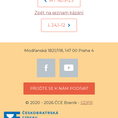
MT 16,13–23
Zpět na seznam kázání
L 24,1–12
Modřanská 1821/118, 147 00 Praha 4
PŘIJĎTE SE K NÁM PODÍVAT
© 2020 - 2026 ČCE Braník -
GDPR