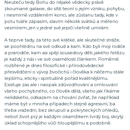
Neuteču tedy Bohu do nějaké vědecky právě
zkoumané galaxie, do sítě teorií o jejím vzniku, pohybu,
i nesmírně vzdáleném konci, ale zůstanu tady, kde v
potu tváře zápasím, slavím několik svátků a měřeno
vesmírem, jen v jedné své jepičí vteřině umírám.
A teprve tady, za této své krátké, ale skutečné stráže,
se poohlédnu na své odkud a kam. Kdo byli moji rodiče
a prarodiče, kam asi spějí sousedovy děti, jakého řetězu
je každý z nás i ve své osamělosti článkem. Poměrně
rozšířené je dnes filosofické i přírodovědecké
přesvědčení o vývoji živočichů i člověka k něčemu stále
lepšímu, eticky i spirituálně pořád kvalitnějšímu.
Existuje zas ale i naopak zdůvodňování a omlouvání
všeho pochybného, co člověk dělá, všeho jak říkáme
nelidského, odkazem na chování zvířat, že například
máme být v mnoha případech stejně agresivní, ba
třeba vražední, bez skrupulí a pokryteckých ohledů,
neboť život prý je každým okamžikem tvrdý boj, skrytý
úklad schopnějšího vůči hloupějšímu a podobně.