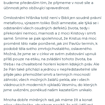
budeme především tím, že přijmeme v nové síle a
účinnosti jeho obživující spravedlnost.
Omilostnění hříšníka totiž není v Bibli jen soudně právní
metaforou, výrazem toliko Boží amnestie, ale týká se i
odstranění všech osudných defektů života, tedy i
překonání nemoci, marnosti a z moci Kristovy i smrti
samé. Smíme se pak spolehnout, že Kristus má moc
proměnit tělo naše ponížené, jak zní Pavlův termín, k
podobě těla svého zmrtvýchvstalého, oslaveného.
Možná, že jsme se v církvi ve svém zvěstování upnuli
příliš pouze na etiku, na zvládání tohoto života, ba
třeba i na chvalitebné horlení kolem lidských práv. Ale
že Pán také přichází a jednou v nepředstavitelné síle
přijde jako přemožitel smrti a temných mocností
záhrobí, všech možných žalářů pekla, ale i všech
vládnoucích moderních výkladů Vesmíru, do kterých
jsme uvězněni, poněkud našim kazatelům unikalo.
Mnoha dobře míněných rad, jak máme žít a konat
něco užitečného, abychom pocítili, že náš úděl má