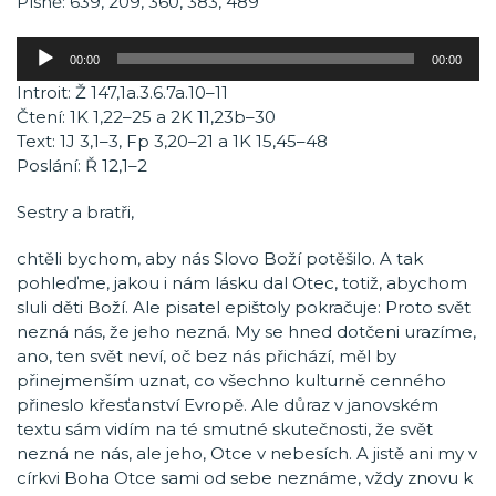
Písně: 639, 209, 360, 383, 489
Audio
00:00
00:00
přehrávač
Introit: Ž 147,1a.3.6.7a.10–11
Čtení: 1K 1,22–25 a 2K 11,23b–30
Text: 1J 3,1–3, Fp 3,20–21 a 1K 15,45–48
Poslání: Ř 12,1–2
Sestry a bratři,
chtěli bychom, aby nás Slovo Boží potěšilo. A tak
pohleďme, jakou i nám lásku dal Otec, totiž, abychom
sluli děti Boží. Ale pisatel epištoly pokračuje: Proto svět
nezná nás, že jeho nezná. My se hned dotčeni urazíme,
ano, ten svět neví, oč bez nás přichází, měl by
přinejmenším uznat, co všechno kulturně cenného
přineslo křesťanství Evropě. Ale důraz v janovském
textu sám vidím na té smutné skutečnosti, že svět
nezná ne nás, ale jeho, Otce v nebesích. A jistě ani my v
církvi Boha Otce sami od sebe neznáme, vždy znovu k