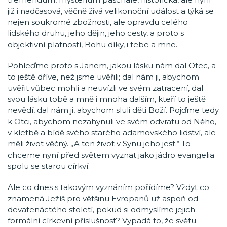
již i nadčasová, věčně živá velikonoční událost a týká se
nejen soukromé zbožnosti, ale opravdu celého
lidského druhu, jeho dějin, jeho cesty, a proto s
objektivní platností, Bohu díky, i tebe a mne.
Pohleďme proto s Janem, jakou lásku nám dal Otec, a
to ještě dříve, než jsme uvěřili; dal nám ji, abychom
uvěřit vůbec mohli a neuvízli ve svém zatracení, dal
svou lásku tobě a mně i mnoha dalším, kteří to ještě
nevědí, dal nám ji, abychom sluli děti Boží. Pojďme tedy
k Otci, abychom nezahynuli ve svém odvratu od Něho,
v kletbě a bídě svého starého adamovského lidství, ale
měli život věčný. „A ten život v Synu jeho jest.“ To
chceme nyní před světem vyznat jako jádro evangelia
spolu se starou církví.
Ale co dnes s takovým vyznáním pořídíme? Vždyť co
znamená Ježíš pro většinu Evropanů už aspoň od
devatenáctého století, pokud si odmyslíme jejich
formální církevní příslušnost? Vypadá to, že světu