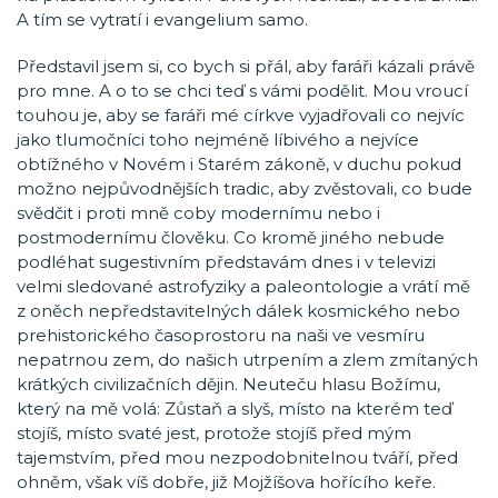
A tím se vytratí i evangelium samo.
Představil jsem si, co bych si přál, aby faráři kázali právě
pro mne. A o to se chci teď s vámi podělit. Mou vroucí
touhou je, aby se faráři mé církve vyjadřovali co nejvíc
jako tlumočníci toho nejméně líbivého a nejvíce
obtížného v Novém i Starém zákoně, v duchu pokud
možno nejpůvodnějších tradic, aby zvěstovali, co bude
svědčit i proti mně coby modernímu nebo i
postmodernímu člověku. Co kromě jiného nebude
podléhat sugestivním představám dnes i v televizi
velmi sledované astrofyziky a paleontologie a vrátí mě
z oněch nepředstavitelných dálek kosmického nebo
prehistorického časoprostoru na naši ve vesmíru
nepatrnou zem, do našich utrpením a zlem zmítaných
krátkých civilizačních dějin. Neuteču hlasu Božímu,
který na mě volá: Zůstaň a slyš, místo na kterém teď
stojíš, místo svaté jest, protože stojíš před mým
tajemstvím, před mou nezpodobnitelnou tváří, před
ohněm, však víš dobře, již Mojžíšova hořícího keře.