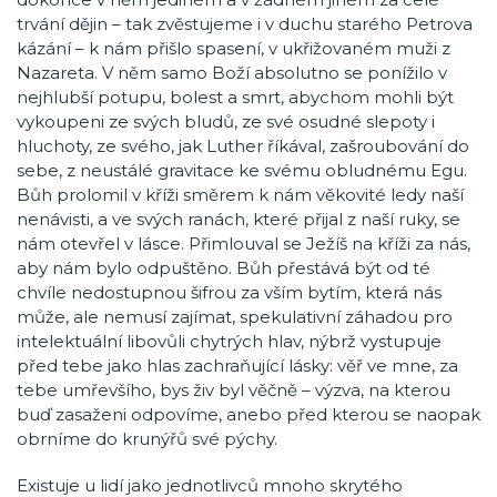
trvání dějin – tak zvěstujeme i v duchu starého Petrova
kázání – k nám přišlo spasení, v ukřižovaném muži z
Nazareta. V něm samo Boží absolutno se ponížilo v
nejhlubší potupu, bolest a smrt, abychom mohli být
vykoupeni ze svých bludů, ze své osudné slepoty i
hluchoty, ze svého, jak Luther říkával, zašroubování do
sebe, z neustálé gravitace ke svému obludnému Egu.
Bůh prolomil v kříži směrem k nám věkovité ledy naší
nenávisti, a ve svých ranách, které přijal z naší ruky, se
nám otevřel v lásce. Přimlouval se Ježíš na kříži za nás,
aby nám bylo odpuštěno. Bůh přestává být od té
chvíle nedostupnou šifrou za vším bytím, která nás
může, ale nemusí zajímat, spekulativní záhadou pro
intelektuální libovůli chytrých hlav, nýbrž vystupuje
před tebe jako hlas zachraňující lásky: věř ve mne, za
tebe umřevšího, bys živ byl věčně – výzva, na kterou
buď zasaženi odpovíme, anebo před kterou se naopak
obrníme do krunýřů své pýchy.
Existuje u lidí jako jednotlivců mnoho skrytého