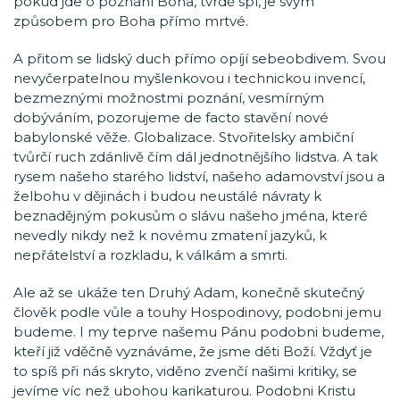
pokud jde o poznání Boha, tvrdě spí, je svým
způsobem pro Boha přímo mrtvé.
A přitom se lidský duch přímo opíjí sebeobdivem. Svou
nevyčerpatelnou myšlenkovou i technickou invencí,
bezmeznými možnostmi poznání, vesmírným
dobýváním, pozorujeme de facto stavění nové
babylonské věže. Globalizace. Stvořitelsky ambiční
tvůrčí ruch zdánlivě čím dál jednotnějšího lidstva. A tak
rysem našeho starého lidství, našeho adamovství jsou a
želbohu v dějinách i budou neustálé návraty k
beznadějným pokusům o slávu našeho jména, které
nevedly nikdy než k novému zmatení jazyků, k
nepřátelství a rozkladu, k válkám a smrti.
Ale až se ukáže ten Druhý Adam, konečně skutečný
člověk podle vůle a touhy Hospodinovy, podobni jemu
budeme. I my teprve našemu Pánu podobni budeme,
kteří již vděčně vyznáváme, že jsme děti Boží. Vždyť je
to spíš při nás skryto, viděno zvenčí našimi kritiky, se
jevíme víc než ubohou karikaturou. Podobni Kristu