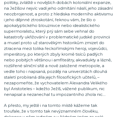
politiky, zvláště v novějších dobách koloniální expanze,
na Ježíšovi nejvíc vadí jeho odmítání násilí, jeho zásadní
neozbrojenost, a proto z hlediska moderního aktivismu
i jeho dějinné ztroskotání, řeknou vám, že šlo o
apokalyptického blouznivce nebo idealistického
supermoralistu, který prý sám sebe vehnal do
katastrofy ukřižování v problematické judské provincii
a musel proto už starověkým historikům zmizet do
ztracena mezi tolika řeckořímskými heroji, vojevůdci,
imperátory, po kterých zbyly kromě tisíců padlých
nebo pobitých většinou i amfiteátry, akvadukty a lázně,
rozšířené silniční sítě a nově založené metropole, a
vedle toho i napsaná, později na univerzitách dlouhá
staletí probíraná díla jejich filosofických učitelů, –
nezapomeňte, že vychovatelem Alexandra Velikého
byl Aristoteles – kdežto Ježíš, vážené publikum, nic
nenapsal a nezanechal tu impozantního zhola nic…
A přesto, my ještě i na tomto místě kážeme tak
troufale, že v tomto tak nevýznamném člověku,
dokonce v něm jediném a v žádném jiném za celé