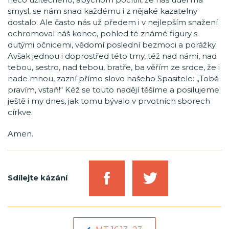
smysl, se nám snad každému i z nějaké kazatelny
dostalo. Ale často nás už předem i v nejlepším snažení
ochromoval náš konec, pohled té známé figury s
dutými očnicemi, vědomí poslední bezmoci a porážky.
Avšak jednou i doprostřed této tmy, též nad námi, nad
tebou, sestro, nad tebou, bratře, ba věřím ze srdce, že i
nade mnou, zazní přímo slovo našeho Spasitele: „Tobě
pravím, vstaň!“ Kéž se touto nadějí těšíme a posilujeme
ještě i my dnes, jak tomu bývalo v prvotních sborech
církve.
Amen.
Sdílejte kázání