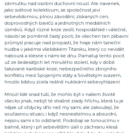
zármutku nad osobní duchovní nouzí. Ale navenek,
jako světové kolektivum, se společnost jeví
sebevědomou, plnou závodění, získaných cen,
doprovodných bavičů a jednotných mediálních
úsměvů. Když různé krize zesílí, hospodářské i válečné,
násobí se poměrně častý pocit, že všechen ten zábavní
průmysl pracuje nad propastí, že hraje nám taneční
hudba v jakémsi všelidském Titaniku, který co nevidět
nabourá a klesne s námi ke dnu. Pamatuji tento pocit
už ze šedesátých let minulého století, kdy v době
takzvané karibské krize, nebezpečného zbrojního
konfliktu mezi Spojenými státy a Sovětským svazem,
hrozilo lidstvu zcela reálně nukleární sebevyhlazení.
Mnozí lidé snad tuší, že mohlo být v našem životě
všecko jinak, nebýt té strašné zrady hříchu, která tu je
nějak už vždycky dřív než my sami, ale zakoušejí, že
současnou situaci, i když nesnesitelnou a absurdní,
nejsou sami s to odstranit. Podobají se tonoucímu v
bahně, který i při sebevětším úsilí o záchranu klesá