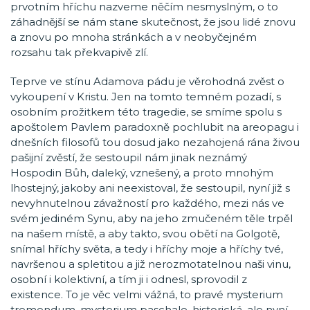
prvotním hříchu nazveme něčím nesmyslným, o to
záhadnější se nám stane skutečnost, že jsou lidé znovu
a znovu po mnoha stránkách a v neobyčejném
rozsahu tak překvapivě zlí.
Teprve ve stínu Adamova pádu je věrohodná zvěst o
vykoupení v Kristu. Jen na tomto temném pozadí, s
osobním prožitkem této tragedie, se smíme spolu s
apoštolem Pavlem paradoxně pochlubit na areopagu i
dnešních filosofů tou dosud jako nezahojená rána živou
pašijní zvěstí, že sestoupil nám jinak neznámý
Hospodin Bůh, daleký, vznešený, a proto mnohým
lhostejný, jakoby ani neexistoval, že sestoupil, nyní již s
nevyhnutelnou závažností pro každého, mezi nás ve
svém jediném Synu, aby na jeho zmučeném těle trpěl
na našem místě, a aby takto, svou obětí na Golgotě,
snímal hříchy světa, a tedy i hříchy moje a hříchy tvé,
navršenou a spletitou a již nerozmotatelnou naši vinu,
osobní i kolektivní, a tím ji i odnesl, sprovodil z
existence. To je věc velmi vážná, to pravé mysterium
tremendum, mysterium paschale, historická, ale nyní