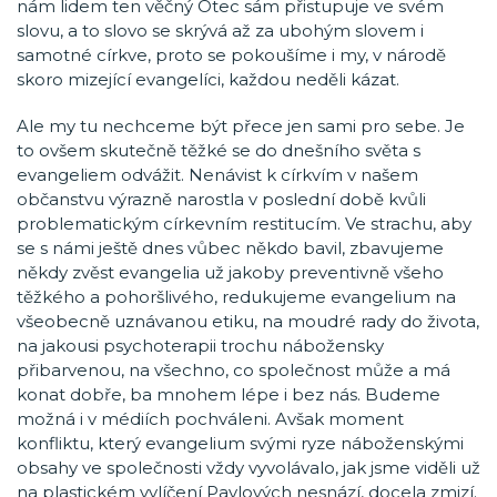
nám lidem ten věčný Otec sám přistupuje ve svém
slovu, a to slovo se skrývá až za ubohým slovem i
samotné církve, proto se pokoušíme i my, v národě
skoro mizející evangelíci, každou neděli kázat.
Ale my tu nechceme být přece jen sami pro sebe. Je
to ovšem skutečně těžké se do dnešního světa s
evangeliem odvážit. Nenávist k církvím v našem
občanstvu výrazně narostla v poslední době kvůli
problematickým církevním restitucím. Ve strachu, aby
se s námi ještě dnes vůbec někdo bavil, zbavujeme
někdy zvěst evangelia už jakoby preventivně všeho
těžkého a pohoršlivého, redukujeme evangelium na
všeobecně uznávanou etiku, na moudré rady do života,
na jakousi psychoterapii trochu nábožensky
přibarvenou, na všechno, co společnost může a má
konat dobře, ba mnohem lépe i bez nás. Budeme
možná i v médiích pochváleni. Avšak moment
konfliktu, který evangelium svými ryze náboženskými
obsahy ve společnosti vždy vyvolávalo, jak jsme viděli už
na plastickém vylíčení Pavlových nesnází, docela zmizí.