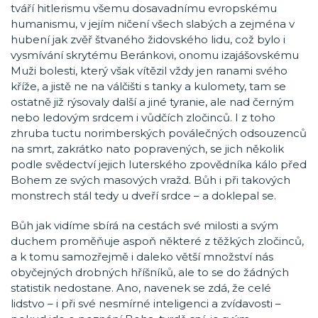
tváří hitlerismu všemu dosavadnímu evropskému
humanismu, v jejím ničení všech slabých a zejména v
hubení jak zvěř štvaného židovského lidu, což bylo i
vysmívání skrytému Beránkovi, onomu izajášovskému
Muži bolesti, který však vítězil vždy jen ranami svého
kříže, a jistě ne na válčišti s tanky a kulomety, tam se
ostatně již rýsovaly další a jiné tyranie, ale nad černým
nebo ledovým srdcem i vůdčích zločinců. I z toho
zhruba tuctu norimberských poválečných odsouzenců
na smrt, zakrátko nato popravených, se jich několik
podle svědectví jejich luterského zpovědníka kálo před
Bohem ze svých masových vražd. Bůh i při takových
monstrech stál tedy u dveří srdce – a doklepal se.
Bůh jak vidíme sbírá na cestách své milosti a svým
duchem proměňuje aspoň některé z těžkých zločinců,
a k tomu samozřejmě i daleko větší množství nás
obyčejných drobných hříšníků, ale to se do žádných
statistik nedostane. Ano, navenek se zdá, že celé
lidstvo – i při své nesmírné inteligenci a zvídavosti –