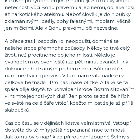
každým pohybem jen ještě hlouběji. A to do výsledné
netečnosti vůči Bohu pravému a jedinému, do jakéhosi
až narkotického ateismu. Neboť člověk je do hloubky
zklamán svými ideály, bohy falešnými, modlami věčně
jen mlčícími. Ale k Bohu pravému oči nezvedne.
A přece zas Hospodin lidi neopouští, domáhá se
našeho srdce přemnoha způsoby. Někdy to trvá celý
život, než procitneme do jeho milosti. Někdo je
evangeliem osloven ještě i za pět minut dvanáct, jiný
dokonce před samým prahem smrti. Bůh prostě s
námi neztrácí trpělivost. V tom nám svítá naděje i v
celkové beznaději. Pro nás i naše blízké. A také se ta
spása děje skrytě, to uchvácení srdce Božím slitováním,
v intimitě jednotlivých duší. Jen proto se zdá, že hřích
ve světě na celé čáře vítězí, kdežto milost že je až příliš
slaboučká.
Čas od času se v dějinách lidstva velmi stmívá. Vstoupí
do světa do té míry ještě nepoznaná moc temnosti.
Jak tomu bylo například při rouhání zpupné Šelmy s