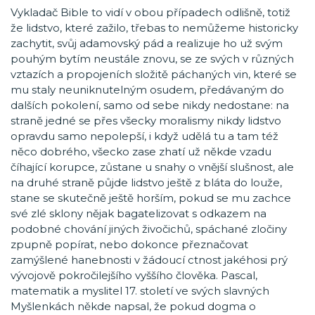
Vykladač Bible to vidí v obou případech odlišně, totiž
že lidstvo, které zažilo, třebas to nemůžeme historicky
zachytit, svůj adamovský pád a realizuje ho už svým
pouhým bytím neustále znovu, se ze svých v různých
vztazích a propojeních složitě páchaných vin, které se
mu staly neuniknutelným osudem, předávaným do
dalších pokolení, samo od sebe nikdy nedostane: na
straně jedné se přes všecky moralismy nikdy lidstvo
opravdu samo nepolepší, i když udělá tu a tam též
něco dobrého, všecko zase zhatí už někde vzadu
číhající korupce, zůstane u snahy o vnější slušnost, ale
na druhé straně půjde lidstvo ještě z bláta do louže,
stane se skutečně ještě horším, pokud se mu zachce
své zlé sklony nějak bagatelizovat s odkazem na
podobné chování jiných živočichů, spáchané zločiny
zpupně popírat, nebo dokonce přeznačovat
zamýšlené hanebnosti v žádoucí ctnost jakéhosi prý
vývojově pokročilejšího vyššího člověka. Pascal,
matematik a myslitel 17. století ve svých slavných
Myšlenkách někde napsal, že pokud dogma o