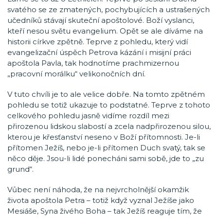
svatého se ze zmatených, pochybujících a ustrašených
učedníků stávají skuteční apoštolové. Boží vyslanci,
kteří nesou světu evangelium. Opět se ale díváme na
historii církve zpětně. Teprve z pohledu, který vidí
evangelizační úspěch Petrova kázání i misijní práci
apoštola Pavla, tak hodnotíme prachmizernou
„pracovní morálku“ velikonočních dní.
V tuto chvíli je to ale velice dobře. Na tomto zpětném
pohledu se totiž ukazuje to podstatné. Teprve z tohoto
celkového pohledu jasně vidíme rozdíl mezi
přirozenou lidskou slabostí a zcela nadpřirozenou silou,
kterou je křesťanství neseno v Boží přítomnosti. Je-li
přítomen Ježíš, nebo je-li přítomen Duch svatý, tak se
něco děje. Jsou-li lidé ponecháni sami sobě, jde to „zu
grund“.
Vůbec není náhoda, že na nejvrcholnější okamžik
života apoštola Petra – totiž když vyznal Ježíše jako
Mesiáše, Syna živého Boha – tak Ježíš reaguje tím, že