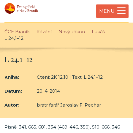
MENU
ČCE Braník
Kázání
Nový zákon
Lukáš
L 24,1–12
L 24,1–12
Kniha:
Čtení: 2K 12,10 | Text: L 24,1–12
Datum:
20. 4. 2014
Autor:
bratr farář Jaroslav F. Pechar
Písně: 341, 665, 681, 334 (469, 446, 350), 510, 666, 346