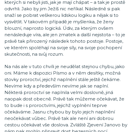
kterých si nebyli jisti, jak je mají chápat – a tak je prostě
odvrhli. Jako by jim Ježíš nic neříkal. Následně si pak
snaží se pobrat veškerou lidskou logiku a nějak si to
vysvětlit. V takovém případě je myšlenka, že ženy
blouzní, naprosto logická. Údiv, za kterým ovšem
nenásleduje víra, ale jen zmatek a další nejistota – to je
právě tak přirozený následek tohoto postoje. Postoje,
ve kterém spoléhají na svoje síly, na svoje pochopení
skutečnosti, na svůj rozum.
Na nás ale v tuto chvíli je neudělat stejnou chybu, jako
oni. Máme k dispozici Písmo a v něm desítky, možná
stovky proroctví, jejichž naplnění stále ještě čekáme.
Nevíme kdy a především nevíme jak se naplní.
Některá proroctví se naplnila velmi doslovně, jiná
naopak dost obecně. Právě tak můžeme očekávat, že
to bude i s proroctvími, jejichž vyplnění teprve
očekáváme. Jasnu chybou by bylo jejich naplnění
neočekávat vůbec. Právě tak ale není ani dobrou
cestou očekávat vše doslova. Zvláště Zjevení Janovo by
nám pak mohlo připravit dost bezesných nocí.