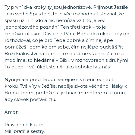
Ty první dva kroky, ty jsou jednorázové. Přijmout Ježíše
jako svého Spasitele, to je věc rozhodnutí. Poznat, že
spásu už Ti nikdo a nic nemůže vzít, to je věc
jednorázového poznání. Ten třetí krok – to je
celoživotní úkol. Dávat se Pánu Bohu do rukou, aby on
rozhodoval, co je pro Tebe dobré a čím nejlépe
pomůžeš lidem kolem sebe, čím nejlépe budeš šířit
Boží království na zemi – to se učíme všichni. Za to se
modlíme, to hledáme v Bibli, v rozhovorech s druhými.
To bude i Tvůj úkol, stejně, jako kohokoliv z nás.
Nyní je ale před Tebou veřejné stvrzení těchto tří
kroků. Tvé víry v Ježíše, naděje života věčného i lásky k
Bohu i lidem, protože ta je hnacím motorem k tomu,
aby člověk postavil zlu.
Amen.
Pravidelné kázání
Milí bratři a sestry,