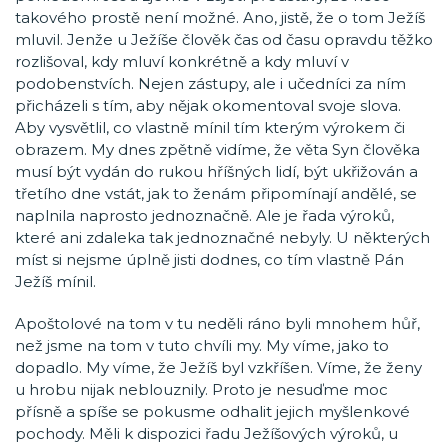
takového prostě není možné. Ano, jistě, že o tom Ježíš
mluvil. Jenže u Ježíše člověk čas od času opravdu těžko
rozlišoval, kdy mluví konkrétně a kdy mluví v
podobenstvích. Nejen zástupy, ale i učedníci za ním
přicházeli s tím, aby nějak okomentoval svoje slova.
Aby vysvětlil, co vlastně mínil tím kterým výrokem či
obrazem. My dnes zpětně vidíme, že věta Syn člověka
musí být vydán do rukou hříšných lidí, být ukřižován a
třetího dne vstát, jak to ženám připomínají andělé, se
naplnila naprosto jednoznačně. Ale je řada výroků,
které ani zdaleka tak jednoznačné nebyly. U některých
míst si nejsme úplně jisti dodnes, co tím vlastně Pán
Ježíš mínil.
Apoštolové na tom v tu neděli ráno byli mnohem hůř,
než jsme na tom v tuto chvíli my. My víme, jako to
dopadlo. My víme, že Ježíš byl vzkříšen. Víme, že ženy
u hrobu nijak neblouznily. Proto je nesuďme moc
přísně a spíše se pokusme odhalit jejich myšlenkové
pochody. Měli k dispozici řadu Ježíšových výroků, u