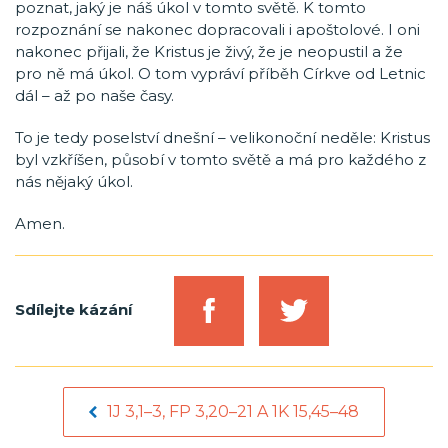
poznat, jaký je náš úkol v tomto světě. K tomto
rozpoznání se nakonec dopracovali i apoštolové. I oni
nakonec přijali, že Kristus je živý, že je neopustil a že
pro ně má úkol. O tom vypráví příběh Církve od Letnic
dál – až po naše časy.
To je tedy poselství dnešní – velikonoční neděle: Kristus
byl vzkříšen, působí v tomto světě a má pro každého z
nás nějaký úkol.
Amen.
Sdílejte kázání
1J 3,1–3, FP 3,20–21 A 1K 15,45–48