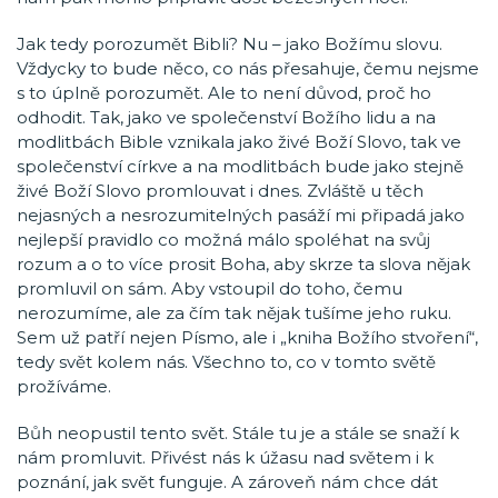
Jak tedy porozumět Bibli? Nu – jako Božímu slovu.
Vždycky to bude něco, co nás přesahuje, čemu nejsme
s to úplně porozumět. Ale to není důvod, proč ho
odhodit. Tak, jako ve společenství Božího lidu a na
modlitbách Bible vznikala jako živé Boží Slovo, tak ve
společenství církve a na modlitbách bude jako stejně
živé Boží Slovo promlouvat i dnes. Zvláště u těch
nejasných a nesrozumitelných pasáží mi připadá jako
nejlepší pravidlo co možná málo spoléhat na svůj
rozum a o to více prosit Boha, aby skrze ta slova nějak
promluvil on sám. Aby vstoupil do toho, čemu
nerozumíme, ale za čím tak nějak tušíme jeho ruku.
Sem už patří nejen Písmo, ale i „kniha Božího stvoření“,
tedy svět kolem nás. Všechno to, co v tomto světě
prožíváme.
Bůh neopustil tento svět. Stále tu je a stále se snaží k
nám promluvit. Přivést nás k úžasu nad světem i k
poznání, jak svět funguje. A zároveň nám chce dát