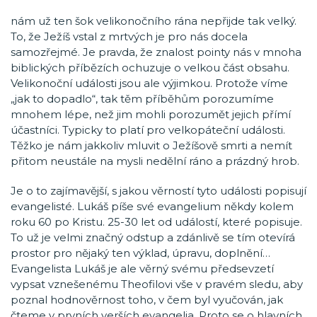
nám už ten šok velikonočního rána nepřijde tak velký.
To, že Ježíš vstal z mrtvých je pro nás docela
samozřejmé. Je pravda, že znalost pointy nás v mnoha
biblických příbězích ochuzuje o velkou část obsahu.
Velikonoční události jsou ale výjimkou. Protože víme
„jak to dopadlo“, tak těm příběhům porozumíme
mnohem lépe, než jim mohli porozumět jejich přímí
účastníci. Typicky to platí pro velkopáteční události.
Těžko je nám jakkoliv mluvit o Ježíšově smrti a nemít
přitom neustále na mysli nedělní ráno a prázdný hrob.
Je o to zajímavější, s jakou věrností tyto události popisují
evangelisté. Lukáš píše své evangelium někdy kolem
roku 60 po Kristu. 25-30 let od událostí, které popisuje.
To už je velmi značný odstup a zdánlivě se tím otevírá
prostor pro nějaký ten výklad, úpravu, doplnění…
Evangelista Lukáš je ale věrný svému předsevzetí
vypsat vznešenému Theofilovi vše v pravém sledu, aby
poznal hodnověrnost toho, v čem byl vyučován, jak
čteme v prvních verších evangelia. Proto se o hlavních