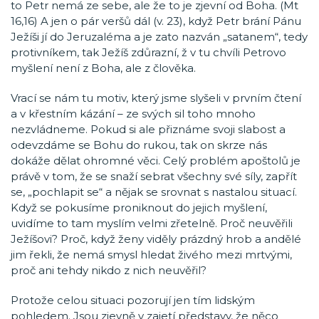
to Petr nemá ze sebe, ale že to je zjevní od Boha. (Mt
16,16) A jen o pár veršů dál (v. 23), když Petr brání Pánu
Ježíši jí do Jeruzaléma a je zato nazván „satanem“, tedy
protivníkem, tak Ježíš zdůrazní, ž v tu chvíli Petrovo
myšlení není z Boha, ale z člověka.
Vrací se nám tu motiv, který jsme slyšeli v prvním čtení
a v křestním kázání – ze svých sil toho mnoho
nezvládneme. Pokud si ale přiznáme svoji slabost a
odevzdáme se Bohu do rukou, tak on skrze nás
dokáže dělat ohromné věci. Celý problém apoštolů je
právě v tom, že se snaží sebrat všechny své síly, zapřít
se, „pochlapit se“ a nějak se srovnat s nastalou situací.
Když se pokusíme proniknout do jejich myšlení,
uvidíme to tam myslím velmi zřetelně. Proč neuvěřili
Ježíšovi? Proč, když ženy viděly prázdný hrob a andělé
jim řekli, že nemá smysl hledat živého mezi mrtvými,
proč ani tehdy nikdo z nich neuvěřil?
Protože celou situaci pozorují jen tím lidským
pohledem. Jsou zjevně v zajetí představy, že něco