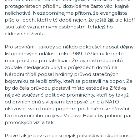
protagonistech příběhu dozvídáme často věci krajně
nelichotivé. Nezapomínejme přitom, že evangelista
píše o lidech, kteří v té době nejen, že ještě žijí, ale kteří
jsou také významnými osobnostmi tehdejšího
církevního života!
Pro srovnání – jakoby se někdo pokoušel napsat dějiny
listopadových událostí roku 1989. Těžko naleznete
moc prostoru pro falzifikaci. Že by místo studentů
zoufale hledajících úkryt v průjezdech domů na
Národní třídě popsal hrdinný průvod statečných
bojovníků za lepší zítřky, kteří se postavili na odpor. Že
by do čela průvodu postavil místo estébáka Zifčáka
nějaké současné politické prominenty, kteří by tak již
od prvních dnů s vlajkami Evropské unie a NATO
ukazovali svou touhu po jiném politickém směřování.
Do novoročního projevu Václava Havla by přihodil pár
prorockých vizí a tak.
Právě tak je bez šance si nějak přikrašlovat skutečnost i