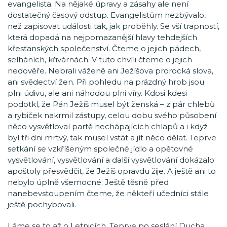
evangelista. Na nějaké úpravy a zásahy ale není
dostatečný časový odstup. Evangelistům nezbývalo,
než zapisovat události tak, jak proběhly. Se vší trapností,
která dopadá na nejpomazanější hlavy tehdejších
křesťanských společenství. Čteme o jejich pádech,
selháních, křivárnách. V tuto chvíli čteme o jejich
nedověře. Nebrali váženě ani Ježíšova prorocká slova,
ani svědectví žen. Při pohledu na prázdný hrob jsou
plni údivu, ale ani náhodou plni víry. Kdosi kdesi
podotkl, že Pán Ježíš musel být ženská – z pár chlebů
a rybiček nakrmil zástupy, celou dobu svého působení
něco vysvětloval partě nechápajících chlapů a i když
byl tři dni mrtvý, tak musel vstát a jít něco dělat. Teprve
setkání se vzkříšeným společné jídlo a opětovné
vysvětlování, vysvětlování a další vysvětlování dokázalo
apoštoly přesvědčit, že Ježíš opravdu žije. A ještě ani to
nebylo úplně všemocné. Ještě těsně před
nanebevstoupením čteme, že někteří učedníci stále
ještě pochybovali.
Láme se to až o Letnicích. Teprve po seslání Ducha