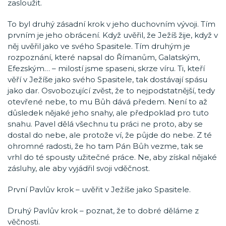
zasloužit.
To byl druhý zásadní krok v jeho duchovním vývoji. Tím
prvním je jeho obrácení. Když uvěřil, že Ježíš žije, když v
něj uvěřil jako ve svého Spasitele. Tím druhým je
rozpoznání, které napsal do Římanům, Galatským,
Efezským… – milostí jsme spaseni, skrze víru. Ti, kteří
věří v Ježíše jako svého Spasitele, tak dostávají spásu
jako dar. Osvobozující zvěst, že to nejpodstatnější, tedy
otevřené nebe, to mu Bůh dává předem. Není to až
důsledek nějaké jeho snahy, ale předpoklad pro tuto
snahu. Pavel dělá všechnu tu práci ne proto, aby se
dostal do nebe, ale protože ví, že půjde do nebe. Z té
ohromné radosti, že ho tam Pán Bůh vezme, tak se
vrhl do té spousty užitečné práce. Ne, aby získal nějaké
zásluhy, ale aby vyjádřil svoji vděčnost.
První Pavlův krok – uvěřit v Ježíše jako Spasitele.
Druhý Pavlův krok – poznat, že to dobré děláme z
věčnosti.