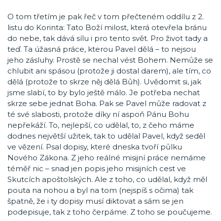
O tom třetím je pak řeč v tom přečteném oddílu z 2.
listu do Korinta: Tato Boží milost, která otevřela bránu
do nebe, tak dává sílu i pro tento svět. Pro život tady a
teď. Ta úžasná práce, kterou Pavel dělá – to nejsou
jeho zásluhy. Prostě se nechal vést Bohem. Nemůže se
chlubit ani spásou (protože ji dostal darem), ale tím, co
dělá (protože to skrze něj dělá Bůh). Uvědomit si, jak
jsme slabí, to by bylo ještě málo. Je potřeba nechat
skrze sebe jednat Boha. Pak se Pavel může radovat z
té své slabosti, protože díky ní aspoň Pánu Bohu
nepřekáží. To, nejlepší, co udělal, to, z čeho máme
dodnes největší užitek, tak to udělal Pavel, když seděl
ve vězení. Psal dopisy, které dneska tvoří půlku
Nového Zákona. Z jeho reálné misijní práce nemáme
téměř nic – snad jen popis jeho misijních cest ve
Skutcích apoštolských. Ale z toho, co udělal, když měl
pouta na nohou a byl na tom (nejspíš s očima) tak
špatně, že i ty dopisy musí diktovat a sám se jen
podepisuje, tak z toho čerpáme. Z toho se poučujeme.