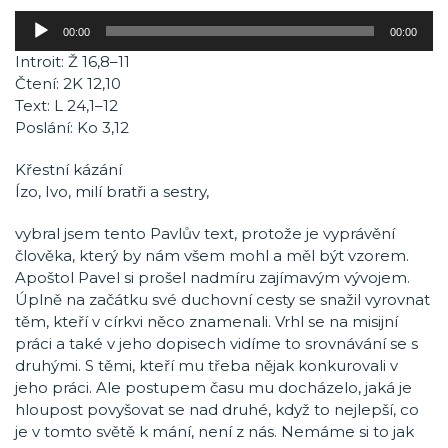
Audio
00:00
00:00
přehrávač
Introit: Ž 16,8–11
Čtení: 2K 12,10
Text: L 24,1–12
Poslání: Ko 3,12
Křestní kázání
Ízo, Ivo, milí bratři a sestry,
vybral jsem tento Pavlův text, protože je vyprávění
člověka, který by nám všem mohl a měl být vzorem.
Apoštol Pavel si prošel nadmíru zajímavým vývojem.
Úplně na začátku své duchovní cesty se snažil vyrovnat
těm, kteří v církvi něco znamenali. Vrhl se na misijní
práci a také v jeho dopisech vidíme to srovnávání se s
druhými. S těmi, kteří mu třeba nějak konkurovali v
jeho práci. Ale postupem času mu docházelo, jaká je
hloupost povyšovat se nad druhé, když to nejlepší, co
je v tomto světě k mání, není z nás. Nemáme si to jak