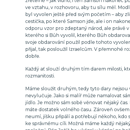
zřetelné – jak vidno, i ten Samson nakonec po
ve vztahu, v rozhovoru, aby tu sílu měl. Modl
byl vyvolen ještě před svým početím – aby zlik
cestička, po které Samson jde, ale i on nako
odporu vzor pro zdeptaný národ, ale právě v
kterého si Bůh vyvolil, kterého Bůh obdarov
svoje obdarování použil podle tohoto vyvole
přijal, tak posloužil Izraelcům. V přemnohé r
dobře.
Každý ať slouží druhým tím darem milosti, kter
rozmanitosti.
Máme sloužit druhým, tedy tyto dary nejsou vý
nevylučuje. Jako si malíř může namalovat sá
jídlo. Je možno sám sobě věnovat nějaký čas.
máte dostatek volného času. Zároveň ovšem pl
neumí, jíšku připálí a potřebují někoho, kdo s
ke správnému cíli. Možná máme každý nějaký