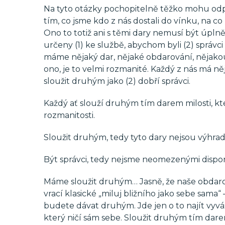
Na tyto otázky pochopitelně těžko mohu odp
tím, co jsme kdo z nás dostali do vínku, na co
Ono to totiž ani s těmi dary nemusí být úpln
určeny (1) ke službě, abychom byli (2) správc
máme nějaký dar, nějaké obdarování, nějakou 
ono, je to velmi rozmanité. Každý z nás má ně
sloužit druhým jako (2) dobří správci.
Každý ať slouží druhým tím darem milosti, kter
rozmanitosti.
Sloužit druhým, tedy tyto dary nejsou výhradn
Být správci, tedy nejsme neomezenými dispo
Máme sloužit druhým… Jasně, že naše obdarov
vrací klasické „miluj bližního jako sebe sama“
budete dávat druhým. Jde jen o to najít vyv
který ničí sám sebe. Sloužit druhým tím darem 