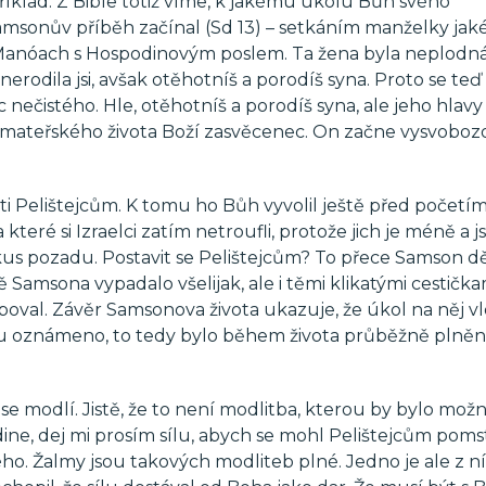
říklad. Z Bible totiž víme, k jakému úkolu Bůh svého
msonův příběh začínal (Sd 13) – setkáním manželky jak
Manóach s Hospodinovým poslem. Ta žena byla neplodná,
, nerodila jsi, avšak otěhotníš a porodíš syna. Proto se te
c nečistého. Hle, otěhotníš a porodíš syna, ale jeho hlavy
 mateřského života Boží zasvěcenec. On začne vysvoboz
ti Pelištejcům. K tomu ho Bůh vyvolil ještě před početím
které si Izraelci zatím netroufli, protože jich je méně a j
 kus pozadu. Postavit se Pelištejcům? To přece Samson dě
 Samsona vypadalo všelijak, ale i těmi klikatými cestička
val. Závěr Samsonova života ukazuje, že úkol na něj v
ku oznámeno, to tedy bylo během života průběžně plněn
e modlí. Jistě, že to není modlitba, kterou by bylo možn
ine, dej mi prosím sílu, abych se mohl Pelištejcům pomstí
ho. Žalmy jsou takových modliteb plné. Jedno je ale z ní