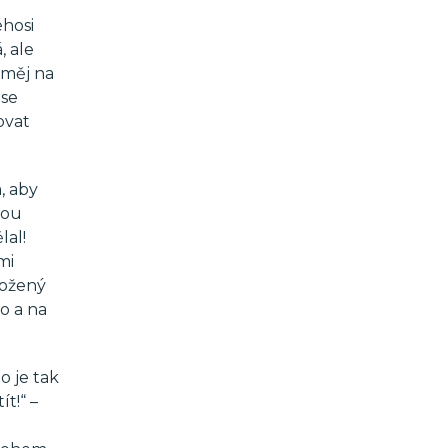
éhosi
 ale
ď měj na
 se
ovat
, aby
sou
lal!
mi
ložený
o a na
o je tak
t!“ –