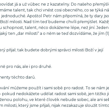
ovídat já a už vůbec ne z kazatelny. Do našeho přemýš
 máme talent, tak chci vnést cosi obecného, co se týká ná
ě jednoduché. Apoštol Petr nám připomíná, že ty dary js
i Boží milosti. Nad tím teď budeme chvíli přemýšlet. Každ
schopnost, talent, něco dokážeme lépe, než jiní. Jeden t
jaký ten „dar milosti“ a o něm se teď dozvídáme, že jím 
ý přijal; tak budete dobrými správci milosti Boží v její
ě pro nás, ale i pro druhé.
nenty těchto darů.
ání můžeme použít i sami sobě pro radost. To se nám j
 – pokud nedokážete udělat radost sami sobě, jen těžko ji
áženou polohu, ve které člověk nebude sobec, ale ani se
milosti, který jsme přijali, nijak nezakazuje sloužit tímt