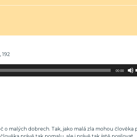
, 192
00:00
eč o malých dobrech. Tak, jako malá zla mohou člověka
člověka právě tak pomalu, ale i právě tak jistě posilovat,