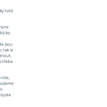
ý totiž
znými
aká by
…
že jsou
, tak si
dnout,
s třeba
níže,
i můžeme
Co
 byste