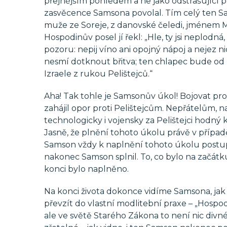
přejnějším pohledem a ne jako odstrašující p
zasvěcence Samsona povolal. Tím celý ten Sa
muže ze Soreje, z danovské čeledi, jménem 
Hospodinův posel jí řekl: „Hle, ty jsi neplodná
pozoru: nepij víno ani opojný nápoj a nejez ni
nesmí dotknout břitva; ten chlapec bude od
Izraele z rukou Pelištejců.“
Aha! Tak tohle je Samsonův úkol! Bojovat pro
zahájil opor proti Pelištejcům. Nepřátelům, na 
technologicky i vojensky za Pelištejci hodný
Jasně, že plnění tohoto úkolu právě v případě
Samson vždy k naplnění tohoto úkolu postupo
nakonec Samson splnil. To, co bylo na začát
konci bylo naplněno.
Na konci života dokonce vidíme Samsona, jak s
převzít do vlastní modlitební praxe – „Hospod
ale ve světě Starého Zákona to není nic divné