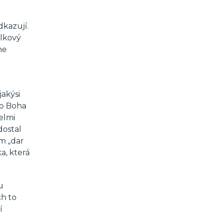
dkazují.
elkový
me
jakýsi
 o Boha
elmi
dostal
m „dar
a, která
u
ch to
í