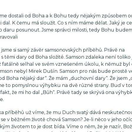
jsme dostali od Boha a k Bohu tedy nějakým způsobem o
i dal. K čemu má sloužit. Co s ním máme dělat. Jaký je c
to daru posunout. Jsme správci milosti, tedy Bohu bude
ravovali
li jsme si samý závěr samsonovských příběhů. Právě na
 s těmi dary od Boha složité. Samson zdaleka není toliko 
už fatálně selhal ve svém vznešeném úkolu, k němuž byl
Samson nebyl Mirek Dušín. Samson pro nás bude prostě v
m od Boha nějaký dar“. Že mám „duchovní dary“. Že jsem „
e to pomyslnou výhybku na dvě různé strany. Buď v to
fakt, že mi ho dal „Bůh“. Právě tady se skrývá ona výhybk
e.
ika příběhů už víme, že mu Duch svatý dává neskutečno
k se v běžném životě chová Samson? Je-li něco v jeho očí
kým životem to je dost bída. Víme o něm, že je nazír, Bož