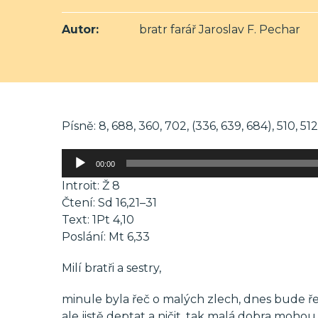
Autor:
bratr farář Jaroslav F. Pechar
Písně: 8, 688, 360, 702, (336, 639, 684), 510, 512
Audio
00:00
přehrávač
Introit: Ž 8
Čtení: Sd 16,21–31
Text: 1Pt 4,10
Poslání: Mt 6,33
Milí bratři a sestry,
minule byla řeč o malých zlech, dnes bude ř
ale jistě deptat a ničit, tak malá dobra mohou 