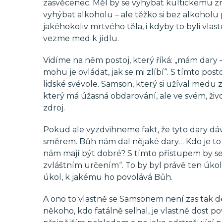
zasvěcenec. Měl by se vyhýbat kultickému zneč
vyhýbat alkoholu – ale těžko si bez alkoholu
jakéhokoliv mrtvého těla, i kdyby to byli vlast
vezme med k jídlu.
Vidíme na něm postoj, který říká: „mám dary – 
mohu je ovládat, jak se mi zlíbí“. S tímto post
lidské svévole. Samson, který si užíval medu z
který má úžasná obdarování, ale ve svém, živo
zdroj.
Pokud ale vyzdvihneme fakt, že tyto dary dá
směrem. Bůh nám dal nějaké dary… Kdo je to
nám mají být dobré? S tímto přístupem by se
zvláštním určením“. To by byl právě ten úkol
úkol, k jakému ho povolává Bůh.
A ono to vlastně se Samsonem není zas tak dě
někoho, kdo fatálně selhal, je vlastně dost 