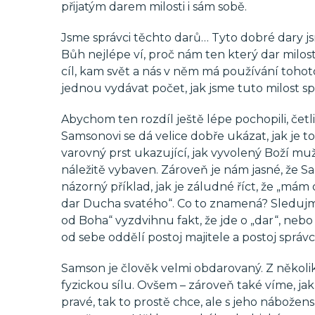
přijatým darem milosti i sám sobě.
Jsme správci těchto darů… Tyto dobré dary 
Bůh nejlépe ví, proč nám ten který dar milost
cíl, kam svět a nás v něm má používání toho
jednou vydávat počet, jak jsme tuto milost sp
Abychom ten rozdíl ještě lépe pochopili, čet
Samsonovi se dá velice dobře ukázat, jak je to
varovný prst ukazující, jak vyvolený Boží m
náležitě vybaven. Zároveň je nám jasné, že 
názorný příklad, jak je záludné říct, že „má
dar Ducha svatého“. Co to znamená? Sledujm
od Boha“ vyzdvihnu fakt, že jde o „dar“, nebo 
od sebe oddělí postoj majitele a postoj správc
Samson je člověk velmi obdarovaný. Z někol
fyzickou sílu. Ovšem – zároveň také víme, ja
pravé, tak to prostě chce, ale s jeho nábožens