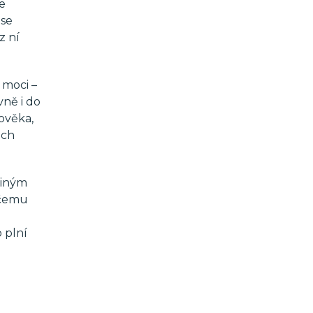
se
 se
z ní
 moci –
vně i do
lověka,
ich
jiným
 čemu
 plní