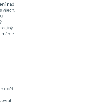
lení nad
s všech.
ou
ý
o, jiný
(1) máme
en opět
bevrah,
o