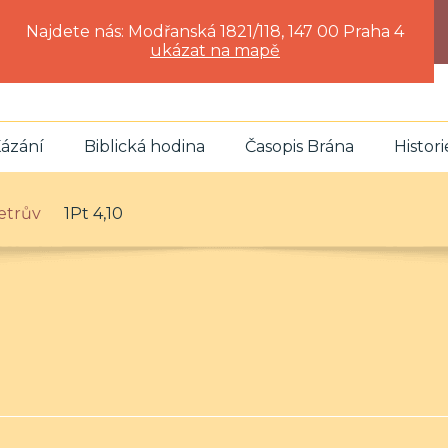
Najdete nás: Modřanská 1821/118, 147 00 Praha 4
ukázat na mapě
ázání
Biblická hodina
Časopis Brána
Histori
 Petrův
1Pt 4,10