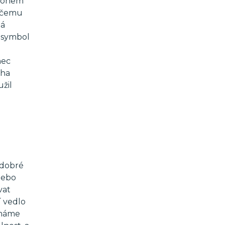
 Bohem
k čemu
tá
o symbol
nec
oha
užil
 dobré
nebo
vat
í vedlo
 máme