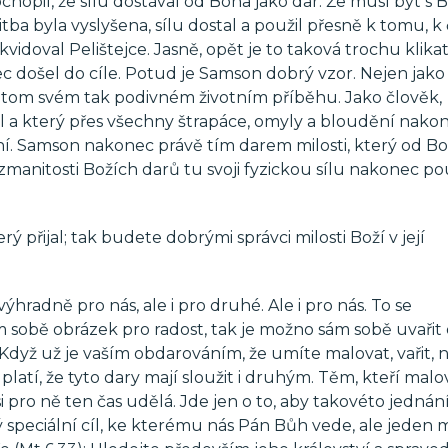
chopil, že sílu dostával od Boha jako dar. Že musí být s
itba byla vyslyšena, sílu dostal a použil přesně k tomu, 
vidoval Pelištejce. Jasně, opět je to taková trochu klika
nec došel do cíle. Potud je Samson dobrý vzor. Nejen jak
 tom svém tak podivném životním příběhu. Jako člověk,
al a který přes všechny štrapáce, omyly a bloudění nako
ní. Samson nakonec právě tím darem milosti, který od B
ozmanitosti Božích darů tu svoji fyzickou sílu nakonec po
ý přijal; tak budete dobrými správci milosti Boží v její
hradně pro nás, ale i pro druhé. Ale i pro nás. To se
m sobě obrázek pro radost, tak je možno sám sobě uvařit
 Když už je vaším obdarováním, že umíte malovat, vařit, 
atí, že tyto dary mají sloužit i druhým. Těm, kteří malo
i pro ně ten čas udělá. Jde jen o to, aby takovéto jednán
 speciální cíl, ke kterému nás Pán Bůh vede, ale jeden