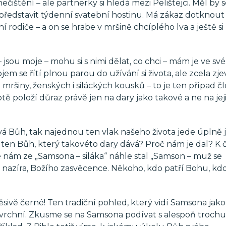
ištění – ale partnerky si hledá mezi Pelištejci. Měl by 
 představit týdenní svatební hostinu. Má zákaz dotknout
ní rodiče – a on se hrabe v mršině chcíplého lva a ještě si 
jsou moje – mohu si s nimi dělat, co chci – mám je ve své
ojem se řítí plnou parou do užívání si života, ale zcela zje
 mršiny, ženských i siláckých kousků – to je ten případ č
tě položí důraz právě jen na dary jako takové a ne na jej
vá Bůh, tak najednou ten vlak našeho života jede úplně 
 ten Bůh, který takovéto dary dává? Proč nám je dal? K
 nám ze „Samsona – siláka“ náhle stal „Samson – muž se
 nazíra, Božího zasvěcence. Někoho, kdo patří Bohu, kdo
sivě černé! Ten tradiční pohled, který vidí Samsona jako
povrchní. Zkusme se na Samsona podívat s alespoň trochu