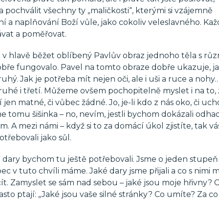
pochválit všechny ty „maličkosti“, kterými si vzájemně
í a naplňování Boží vůle, jako cokoliv veleslavného. Každ
ávat a poměřovat.
v hlavě běžet oblíbený Pavlův obraz jednoho těla s rů
 dobře fungovalo. Pavel na tomto obraze dobře ukazuje, j
ý. Jak je potřeba mít nejen oči, ale i uši a ruce a nohy
ruhé i třetí. Můžeme ovšem pochopitelně myslet i na to, 
jen matné, či vůbec žádné. Jo, je-li kdo z nás oko, či ucho
me tomu šišinka – no, nevím, jestli bychom dokázali odha
 A mezi námi – když si to za domácí úkol zjistíte, tak vá
třebovali jako sůl.
dary bychom tu ještě potřebovali. Jsme o jeden stupeň 
ec v tuto chvíli máme. Jaké dary jsme přijali a co s nim
t. Zamyslet se sám nad sebou – jaké jsou moje hřivny? 
 ptají: „Jaké jsou vaše silné stránky? Co umíte? Za co