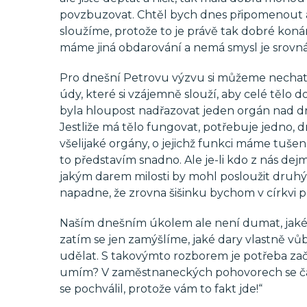
povzbuzovat. Chtěl bych dnes připomenout a 
sloužíme, protože to je právě tak dobré konán
máme jiná obdarování a nemá smysl je srovn
Pro dnešní Petrovu výzvu si můžeme nechat 
údy, které si vzájemně slouží, aby celé tělo
byla hloupost nadřazovat jeden orgán nad druh
Jestliže má tělo fungovat, potřebuje jedno, d
všelijaké orgány, o jejichž funkci máme tušení 
to představím snadno. Ale je-li kdo z nás dej
jakým darem milosti by mohl posloužit druhým.
napadne, že zrovna šišinku bychom v církvi po
Naším dnešním úkolem ale není dumat, jaké 
zatím se jen zamýšlíme, jaké dary vlastně vůb
udělat. S takovýmto rozborem je potřeba začí
umím? V zaměstnaneckých pohovorech se často
se pochválil, protože vám to fakt jde!“