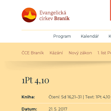
Program
Kalendář
K
ČCE Braník
Kázání
Nový zákon
1. list
1Pt 4,10
Kniha:
Čtení: Sd 16,21–31 | Text: 1Pt 4,10
Datum:
21. 5. 2017