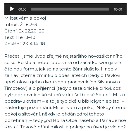
Audio
00:00
00:00
přehrávač
Milost vám a pokoj
Introit: Ž 18,2–3
Čtení: Ex 22,20–26
Text: 1Te 1,1–10
Poslání: 2K 4,14–18
Přečetli jsme úvod zřejmě nejstaršího novozákonního
spisu. Epištola neboli dopis má od začátku svou jasně
čitelnou formu, jak se na tento žánr slušelo. Hned v
záhlaví čteme zmínku o odesílatelích (tedy o Pavlovi
apoštolovi a jeho dvou spolupracovnících Silvanovi a
Timoteovi) a o příjemci (tedy o tesalonické církvi, což
byl sbor prvních křesťanů v dnešní řecké Soluni). Místo
pozdravu ovšem – a to je typické u biblických epištol –
následuje požehnání. Milost vám a pokoj. Někdy čteme
pokoj a slitování, někdy je přidán zdroj tohoto
požehnání – tedy „od Boha Otce našeho a Pána Ježíše
Krista“. Takové přání milosti a pokoje na úvod je víc než