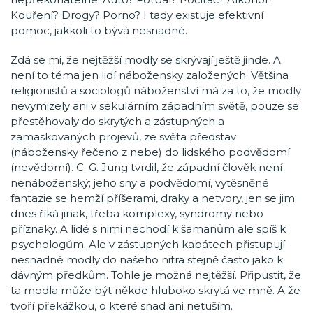
Kouření? Drogy? Porno? I tady existuje efektivní
pomoc, jakkoli to bývá nesnadné.
Zdá se mi, že nejtěžší modly se skrývají ještě jinde. A
není to téma jen lidí nábožensky založených. Většina
religionistů a sociologů náboženství má za to, že modly
nevymizely ani v sekulárním západním světě, pouze se
přestěhovaly do skrytých a zástupných a
zamaskovaných projevů, ze světa představ
(nábožensky řečeno z nebe) do lidského podvědomí
(nevědomí). C. G. Jung tvrdil, že západní člověk není
nenáboženský; jeho sny a podvědomí, vytěsněné
fantazie se hemží příšerami, draky a netvory, jen se jim
dnes říká jinak, třeba komplexy, syndromy nebo
příznaky. A lidé s nimi nechodí k šamanům ale spíš k
psychologům. Ale v zástupných kabátech přistupují
nesnadné modly do našeho nitra stejně často jako k
dávným předkům. Tohle je možná nejtěžší. Připustit, že
ta modla může být někde hluboko skrytá ve mně. A že
tvoří překážkou, o které snad ani netuším.