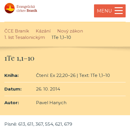
MENU
ČCE Braník
Kázání
Nový zákon
1. list Tesalonickým
1Te 1,1–10
1Te 1,1–10
Kniha:
Čtení: Ex 22,20–26 | Text: 1Te 1,1–10
Datum:
26. 10. 2014
Autor:
Pavel Hanych
Písně: 613, 611, 367, 554, 621, 679