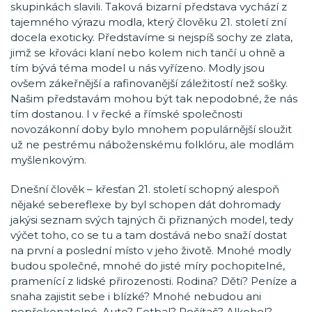
skupinkách slavili. Taková bizarní představa vychází z
tajemného výrazu modla, který člověku 21. století zní
docela exoticky. Představíme si nejspíš sochy ze zlata,
jimž se křováci klaní nebo kolem nich tančí u ohně a
tím bývá téma model u nás vyřízeno. Modly jsou
ovšem zákeřnější a rafinovanější záležitostí než sošky.
Našim představám mohou být tak nepodobné, že nás
tím dostanou. I v řecké a římské společnosti
novozákonní doby bylo mnohem populárnější sloužit
už ne pestrému náboženskému folklóru, ale modlám
myšlenkovým.
Dnešní člověk – křesťan 21. století schopný alespoň
nějaké sebereflexe by byl schopen dát dohromady
jakýsi seznam svých tajných či přiznaných model, tedy
výčet toho, co se tu a tam dostává nebo snaží dostat
na první a poslední místo v jeho životě. Mnohé modly
budou společné, mnohé do jisté míry pochopitelné,
pramenící z lidské přirozenosti. Rodina? Děti? Peníze a
snaha zajistit sebe i blízké? Mnohé nebudou ani
nepřekonatelné. Auto? Fotbal? Počítač? Alkohol?