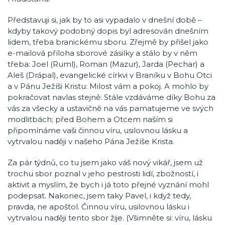
Představuji si, jak by to asi vypadalo v dnešní době –
kdyby takový podobný dopis byl adresován dnešním
lidem, třeba branickému sboru. Zřejmě by přišel jako
e-mailová příloha sborové zásilky a stálo by v něm
třeba: Joel (Ruml), Roman (Mazur), Jarda (Pechar) a
Aleš (Drápal), evangelické církvi v Braníku v Bohu Otci
a v Pánu Ježíši Kristu: Milost vám a pokoj. A mohlo by
pokračovat navlas stejně: Stále vzdáváme díky Bohu za
vás za všecky a ustavičně na vás pamatujeme ve svých
modlitbách; před Bohem a Otcem naším si
připomínáme vaši činnou víru, usilovnou lásku a
vytrvalou naději v našeho Pána Ježíše Krista.
Za pár týdnů, co tu jsem jako váš nový vikář, jsem už
trochu sbor poznal v jeho pestrosti lidí, zbožností, i
aktivit a myslím, že bych i já toto přejné vyznání mohl
podepsat. Nakonec, jsem taky Pavel, i když tedy,
pravda, ne apoštol. Činnou víru, usilovnou lásku i
vytrvalou naději tento sbor žije. (Všimněte si: víru, lásku