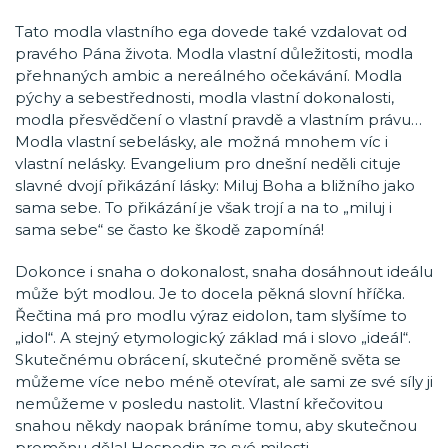
Tato modla vlastního ega dovede také vzdalovat od
pravého Pána života. Modla vlastní důležitosti, modla
přehnaných ambic a nereálného očekávání. Modla
pýchy a sebestřednosti, modla vlastní dokonalosti,
modla přesvědčení o vlastní pravdě a vlastním právu…
Modla vlastní sebelásky, ale možná mnohem víc i
vlastní nelásky. Evangelium pro dnešní neděli cituje
slavné dvojí přikázání lásky: Miluj Boha a bližního jako
sama sebe. To přikázání je však trojí a na to „miluj i
sama sebe“ se často ke škodě zapomíná!
Dokonce i snaha o dokonalost, snaha dosáhnout ideálu
může být modlou. Je to docela pěkná slovní hříčka.
Řečtina má pro modlu výraz eidolon, tam slyšíme to
„idol“. A stejný etymologický základ má i slovo „ideál“.
Skutečnému obrácení, skutečné proměně světa se
můžeme více nebo méně otevírat, ale sami ze své síly ji
nemůžeme v posledu nastolit. Vlastní křečovitou
snahou někdy naopak bráníme tomu, aby skutečnou
proměnu dělal Hospodin ze své milosti.