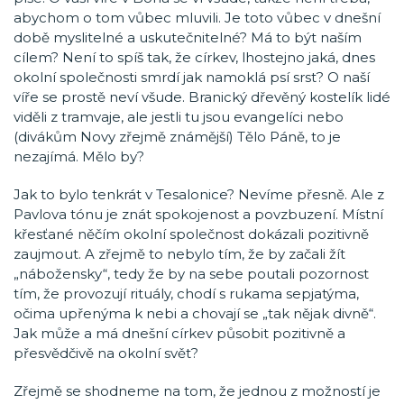
abychom o tom vůbec mluvili. Je toto vůbec v dnešní
době myslitelné a uskutečnitelné? Má to být naším
cílem? Není to spíš tak, že církev, lhostejno jaká, dnes
okolní společnosti smrdí jak namoklá psí srst? O naší
víře se prostě neví všude. Branický dřevěný kostelík lidé
viděli z tramvaje, ale jestli tu jsou evangelíci nebo
(divákům Novy zřejmě známější) Tělo Páně, to je
nezajímá. Mělo by?
Jak to bylo tenkrát v Tesalonice? Nevíme přesně. Ale z
Pavlova tónu je znát spokojenost a povzbuzení. Místní
křesťané něčím okolní společnost dokázali pozitivně
zaujmout. A zřejmě to nebylo tím, že by začali žít
„nábožensky“, tedy že by na sebe poutali pozornost
tím, že provozují rituály, chodí s rukama sepjatýma,
očima upřenýma k nebi a chovají se „tak nějak divně“.
Jak může a má dnešní církev působit pozitivně a
přesvědčivě na okolní svět?
Zřejmě se shodneme na tom, že jednou z možností je