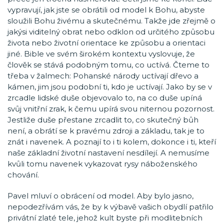
vypravují, jak jste se obrátili od model k Bohu, abyste
sloužili Bohu živému a skutečnému. Takže jde zřejmě o
jakýsi viditelný obrat nebo odklon od určitého způsobu
života nebo životní orientace ke způsobu a orientaci
jiné. Bible ve svém širokém kontextu vyslovuje, že
člověk se stává podobným tomu, co uctívá. Čteme to
třeba v žalmech: Pohanské národy uctívají dřevo a
kámen, jim jsou podobní ti, kdo je uctívají. Jako by se v
zrcadle lidské duše objevovalo to, na co duše upíná
svůj vnitřní zrak, k čemu upírá svou niternou pozornost.
Jestliže duše přestane zrcadlit to, co skutečný bůh
není, a obrátí se k pravému zdroji a základu, tak je to
znát i navenek. A poznají to i ti kolem, dokonce i ti, kteří
naše základní životní nastavení nesdílejí. A nemusíme
kvůli tomu navenek vykazovat rysy náboženského
chování.
Pavel mluví o obrácení od model. Aby bylo jasno,
nepodezřívám vás, že by k výbavě vašich obydlí patřilo
privátní zlaté tele, jehož kult byste při modlitebních