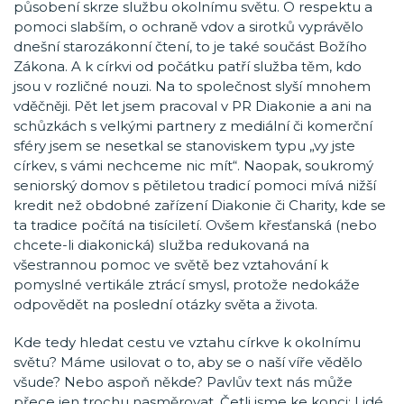
působení skrze službu okolnímu světu. O respektu a
pomoci slabším, o ochraně vdov a sirotků vyprávělo
dnešní starozákonní čtení, to je také součást Božího
Zákona. A k církvi od počátku patří služba těm, kdo
jsou v rozličné nouzi. Na to společnost slyší mnohem
vděčněji. Pět let jsem pracoval v PR Diakonie a ani na
schůzkách s velkými partnery z mediální či komerční
sféry jsem se nesetkal se stanoviskem typu „vy jste
církev, s vámi nechceme nic mít“. Naopak, soukromý
seniorský domov s pětiletou tradicí pomoci mívá nižší
kredit než obdobné zařízení Diakonie či Charity, kde se
ta tradice počítá na tisíciletí. Ovšem křesťanská (nebo
chcete-li diakonická) služba redukovaná na
všestrannou pomoc ve světě bez vztahování k
pomyslné vertikále ztrácí smysl, protože nedokáže
odpovědět na poslední otázky světa a života.
Kde tedy hledat cestu ve vztahu církve k okolnímu
světu? Máme usilovat o to, aby se o naší víře vědělo
všude? Nebo aspoň někde? Pavlův text nás může
přece jen trochu nasměrovat. Četli jsme ke konci: Lidé