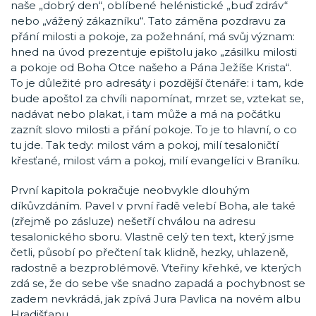
naše „dobrý den“, oblíbené helénistické „buď zdráv“
nebo „vážený zákazníku“. Tato záměna pozdravu za
přání milosti a pokoje, za požehnání, má svůj význam:
hned na úvod prezentuje epištolu jako „zásilku milosti
a pokoje od Boha Otce našeho a Pána Ježíše Krista“.
To je důležité pro adresáty i pozdější čtenáře: i tam, kde
bude apoštol za chvíli napomínat, mrzet se, vztekat se,
nadávat nebo plakat, i tam může a má na počátku
zaznít slovo milosti a přání pokoje. To je to hlavní, o co
tu jde. Tak tedy: milost vám a pokoj, milí tesaloničtí
křesťané, milost vám a pokoj, milí evangelíci v Braníku.
První kapitola pokračuje neobvykle dlouhým
díkůvzdáním. Pavel v první řadě velebí Boha, ale také
(zřejmě po zásluze) nešetří chválou na adresu
tesalonického sboru. Vlastně celý ten text, který jsme
četli, působí po přečtení tak klidně, hezky, uhlazeně,
radostně a bezproblémově. Vteřiny křehké, ve kterých
zdá se, že do sebe vše snadno zapadá a pochybnost se
zadem nevkrádá, jak zpívá Jura Pavlica na novém albu
Hradišťanu.