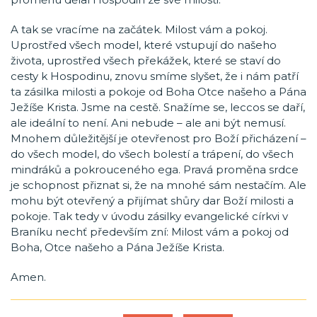
A tak se vracíme na začátek. Milost vám a pokoj.
Uprostřed všech model, které vstupují do našeho
života, uprostřed všech překážek, které se staví do
cesty k Hospodinu, znovu smíme slyšet, že i nám patří
ta zásilka milosti a pokoje od Boha Otce našeho a Pána
Ježíše Krista. Jsme na cestě. Snažíme se, leccos se daří,
ale ideální to není. Ani nebude – ale ani být nemusí.
Mnohem důležitější je otevřenost pro Boží přicházení –
do všech model, do všech bolestí a trápení, do všech
mindráků a pokrouceného ega. Pravá proměna srdce
je schopnost přiznat si, že na mnohé sám nestačím. Ale
mohu být otevřený a přijímat shůry dar Boží milosti a
pokoje. Tak tedy v úvodu zásilky evangelické církvi v
Braníku nechť především zní: Milost vám a pokoj od
Boha, Otce našeho a Pána Ježíše Krista.
Amen.