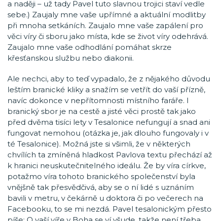
a naději – už tady Pavel tuto slavnou trojici staví vedle
sebe.) Zaujaly mne vaše upřímné a aktuální modlitby
při mnoha setkáních. Zaujalo mne vaše zapálení pro
věci víry či sboru jako místa, kde se život víry odehrává.
Zaujalo mne vaše odhodlání pomáhat skrze
křesťanskou službu nebo diakonii.
Ale nechci, aby to teď vypadalo, že z nějakého důvodu
leštím branické kliky a snažím se vetřít do vaší přízně,
navíc dokonce v nepřítomnosti místního faráře. I
branický sbor je na cestě a jisté věci prostě tak jako
před dvěma tisíci lety v Tesalonice nefungují a snad ani
fungovat nemohou (otázka je, jak dlouho fungovaly i v
té Tesalonice). Možná jste si všimli, že v některých
chvílích ta zmíněná hladkost Pavlova textu přechází až
k hranici neuskutečnitelného ideálu. Že by víra církve,
potažmo víra tohoto branického společenství byla
vnějšně tak přesvědčivá, aby se o ní lidé s uznáním
bavili v metru, v čekárně u doktora či po večerech na
Facebooku, to se mi nezdá. Pavel tesalonickým přesto
píše: O vaší víře v Boha se ví všude, takže není třeba,