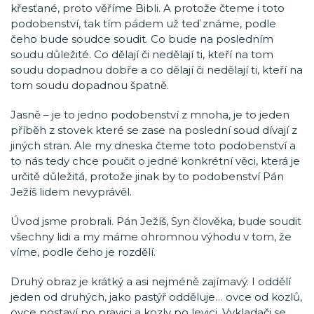
křesťané, proto věříme Bibli. A protože čteme i toto
podobenství, tak tím pádem už teď známe, podle
čeho bude soudce soudit. Co bude na posledním
soudu důležité. Co dělají či nedělají ti, kteří na tom
soudu dopadnou dobře a co dělají či nedělají ti, kteří na
tom soudu dopadnou špatně.
Jasně – je to jedno podobenství z mnoha, je to jeden
příběh z stovek které se zase na poslední soud dívají z
jiných stran. Ale my dneska čteme toto podobenství a
to nás tedy chce poučit o jedné konkrétní věci, která je
určitě důležitá, protože jinak by to podobenství Pán
Ježíš lidem nevyprávěl.
Úvod jsme probrali. Pán Ježíš, Syn člověka, bude soudit
všechny lidi a my máme ohromnou výhodu v tom, že
víme, podle čeho je rozdělí.
Druhý obraz je krátký a asi nejméně zajímavý. I oddělí
jeden od druhých, jako pastýř odděluje… ovce od kozlů,
ovce postaví po pravici a kozly po levici. Vykladači se