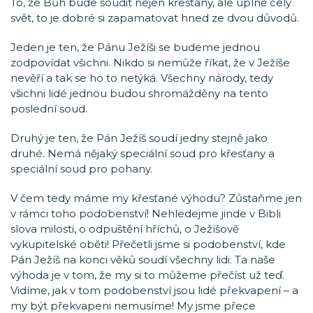
To, že Bůh bude soudit nejen křesťany, ale úplně celý
svět, to je dobré si zapamatovat hned ze dvou důvodů.
Jeden je ten, že Pánu Ježíši se budeme jednou
zodpovídat všichni. Nikdo si nemůže říkat, že v Ježíše
nevěří a tak se ho to netýká. Všechny národy, tedy
všichni lidé jednou budou shromážděny na tento
poslední soud.
Druhý je ten, že Pán Ježíš soudí jedny stejně jako
druhé. Nemá nějaký speciální soud pro křesťany a
speciální soud pro pohany.
V čem tedy máme my křesťané výhodu? Zůstaňme jen
v rámci toho podobenství! Nehledejme jinde v Bibli
slova milosti, o odpuštění hříchů, o Ježíšově
vykupitelské oběti! Přečetli jsme si podobenství, kde
Pán Ježíš na konci věků soudí všechny lidi. Ta naše
výhoda je v tom, že my si to můžeme přečíst už teď.
Vidíme, jak v tom podobenství jsou lidé překvapení – a
my být překvapeni nemusíme! My jsme přece