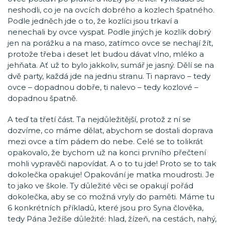
neshodli, co je na ovcích dobrého a kozlech špatného.
Podle jedněch jde o to, že kozlíci jsou trkaví a
nenechali by ovce vyspat. Podle jiných je kozlík dobrý
jen na porážku a na maso, zatímco ovce se nechají žít,
protože třeba i deset let budou dávat vlno, mléko a
jehňata. Ať už to bylo jakkoliv, sumář je jasný. Dělí se na
dvě party, každá jde na jednu stranu. Ti napravo – tedy
ovce – dopadnou dobře, ti nalevo – tedy kozlové –
dopadnou špatně.
A teď ta třetí část. Ta nejdůležitější, protož z ní se
dozvíme, co máme dělat, abychom se dostali doprava
mezi ovce a tím pádem do nebe. Celé se to tolikrát
opakovalo, že bychom už na konci prvního přečtení
mohli vypravěči napovídat. A o to tu jde! Proto se to tak
dokolečka opakuje! Opakování je matka moudrosti. Je
to jako ve škole. Ty důležité věci se opakují pořád
dokolečka, aby se co možná vryly do paměti. Máme tu
6 konkrétních příkladů, které jsou pro Syna člověka,
tedy Pána Ježíše důležité: hlad, žízeň, na cestách, nahý,