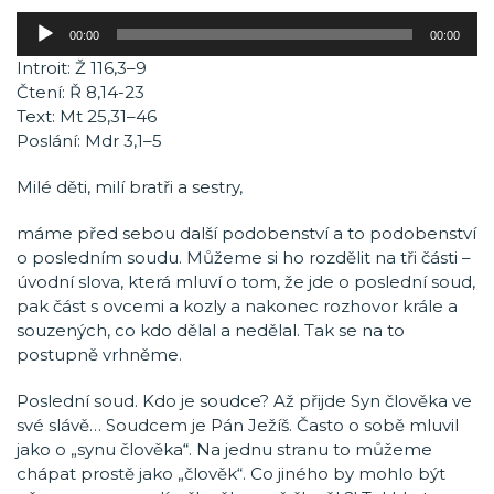
Audio
00:00
00:00
přehrávač
Introit: Ž 116,3–9
Čtení: Ř 8,14-23
Text: Mt 25,31–46
Poslání: Mdr 3,1–5
Milé děti, milí bratři a sestry,
máme před sebou další podobenství a to podobenství
o posledním soudu. Můžeme si ho rozdělit na tři části –
úvodní slova, která mluví o tom, že jde o poslední soud,
pak část s ovcemi a kozly a nakonec rozhovor krále a
souzených, co kdo dělal a nedělal. Tak se na to
postupně vrhněme.
Poslední soud. Kdo je soudce? Až přijde Syn člověka ve
své slávě… Soudcem je Pán Ježíš. Často o sobě mluvil
jako o „synu člověka“. Na jednu stranu to můžeme
chápat prostě jako „člověk“. Co jiného by mohlo být