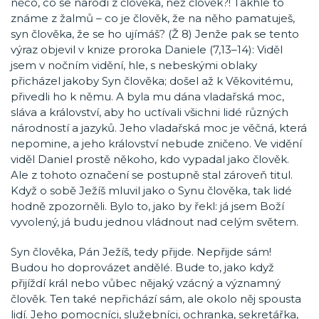
něco, co se narodí z člověka, než člověk?! Takhle to
známe z žalmů – co je člověk, že na něho pamatuješ,
syn člověka, že se ho ujímáš? (Ž 8) Jenže pak se tento
výraz objevil v knize proroka Daniele (7,13–14): Viděl
jsem v nočním vidění, hle, s nebeskými oblaky
přicházel jakoby Syn člověka; došel až k Věkovitému,
přivedli ho k němu. A byla mu dána vladařská moc,
sláva a království, aby ho uctívali všichni lidé různých
národností a jazyků. Jeho vladařská moc je věčná, která
nepomine, a jeho království nebude zničeno. Ve vidění
viděl Daniel prostě někoho, kdo vypadal jako člověk.
Ale z tohoto označení se postupně stal zároveň titul.
Když o sobě Ježíš mluvil jako o Synu člověka, tak lidé
hodně zpozorněli. Bylo to, jako by řekl: já jsem Boží
vyvolený, já budu jednou vládnout nad celým světem.
Syn člověka, Pán Ježíš, tedy přijde. Nepřijde sám!
Budou ho doprovázet andělé. Bude to, jako když
přijíždí král nebo vůbec nějaký vzácný a významný
člověk. Ten také nepřichází sám, ale okolo něj spousta
lidí. Jeho pomocníci, služebníci, ochranka, sekretářka,