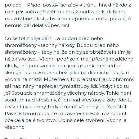
poradci… Přijde, postaví se zády k trůnu, hned někdo z
nich přiskočí a přistrčí mu ho až pod zadek, další mu
nadzdvihne plášť, aby si ho nepřisedl a on se posadí. A
nemusí dál dělat vůbec nic!
Co se totiž děje dál? … a budou před něho
shromážděny všechny národy. Budou před něho
shromážděny – tedy ne, že on by se obtěžoval s tím je
nějak svolávat. Všichni podřízení mají přesně rozdělené
úkoly, lidé jsou svoláni a on jen tak poklidně sedí a
sleduje, jak to všechno běží jako na drátcích. Pak jsou
všichni na místě. Můžeme si to představit jako ohromný
sál naplněný nepřebernými zástupy lidí. Vždyť kdo tu
je? Jsou zde shromážděny všechny národy. Tohle není
soud jen nad křesťany, či jen nad křesťany a židy. Jde tu
o všechny národy, tedy o úplně všechny lidi. Apoštol
Pavel k tomu dodá, že to závěrečné Boží rozhodnut
očekává celé tvorstvo. Úplně celé stvoření. Všichni a
všechno.