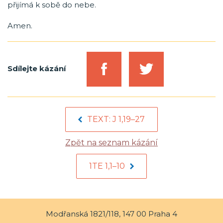
přijímá k sobě do nebe.
Amen.
Sdílejte kázání
TEXT: J 1,19–27
Zpět na seznam kázání
1TE 1,1–10
Modřanská 1821/118, 147 00 Praha 4