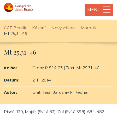
MENU
ČCE Braník
Kázání
Nový zákon
Matouš
Mt 25,31–46
Mt 25,31–46
Kniha:
Čtení: Ř 8,14-23 | Text: Mt 25,31–46
Datum:
2. 11. 2014
Autor:
bratr farář Jaroslav F. Pechar
Písně: 130, Maják (Svítá 83), Zní (Svítá 398), 684, 482