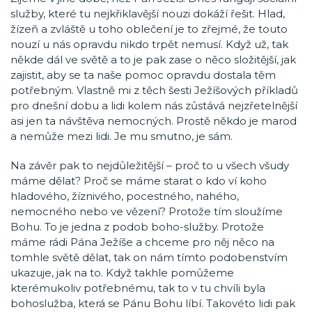
služby, které tu nejkřiklavější nouzi dokáží řešit. Hlad,
žízeň a zvláště u toho oblečení je to zřejmé, že touto
nouzí u nás opravdu nikdo trpět nemusí. Když už, tak
někde dál ve světě a to je pak zase o něco složitější, jak
zajistit, aby se ta naše pomoc opravdu dostala těm
potřebným. Vlastně mi z těch šesti Ježíšových příkladů
pro dnešní dobu a lidi kolem nás zůstává nejzřetelnější
asi jen ta návštěva nemocných. Prostě někdo je marod
a nemůže mezi lidi. Je mu smutno, je sám.
Na závěr pak to nejdůležitější – proč to u všech všudy
máme dělat? Proč se máme starat o kdo ví koho
hladového, žíznivého, pocestného, nahého,
nemocného nebo ve vězení? Protože tím sloužíme
Bohu. To je jedna z podob boho-služby. Protože
máme rádi Pána Ježíše a chceme pro něj něco na
tomhle světě dělat, tak on nám tímto podobenstvím
ukazuje, jak na to. Když takhle pomůžeme
kterémukoliv potřebnému, tak to v tu chvíli byla
bohoslužba, která se Pánu Bohu líbí. Takovéto lidi pak