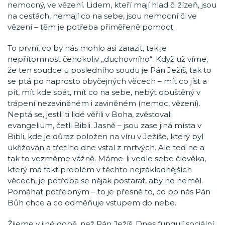
nemocný, ve vězení. Lidem, kteří mají hlad či žízeň, jsou
na cestách, nemají co na sebe, jsou nemocní či ve
vězení – těm je potřeba přiměřeně pomoct.
To první, co by nás mohlo asi zarazit, tak je
nepřítomnost čehokoliv „duchovního“. Když už víme,
že ten soudce u posledního soudu je Pán Ježíš, tak to
se ptá po naprosto obyčejných věcech – mít co jíst a
pít, mít kde spát, mít co na sebe, nebýt opuštěný v
trápení nezaviněném i zaviněném (nemoc, vězení).
Neptá se, jestli ti lidé věřili v Boha, zvěstovali
evangelium, četli Bibli. Jasně – jsou zase jiná místa v
Bibli, kde je důraz položen na víru v Ježíše, který byl
ukřižován a třetího dne vstal z mrtvých. Ale teď ne a
tak to vezměme vážně. Máme-li vedle sebe člověka,
který má fakt problém v těchto nejzákladnějších
věcech, je potřeba se nějak postarat, aby ho neměl.
Pomáhat potřebným – to je přesně to, co po nás Pán
Bůh chce a co odměňuje vstupem do nebe.
Žijeme v jiné době, než Pán Ježíš. Dnes fungují sociální