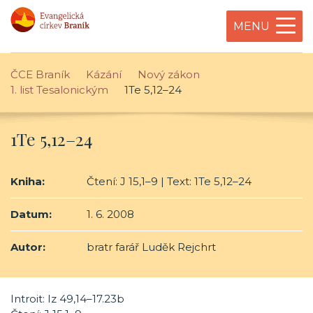
MENU
ČCE Braník
Kázání
Nový zákon
1. list Tesalonickým
1Te 5,12–24
1Te 5,12–24
Kniha:
Čtení: J 15,1–9 | Text: 1Te 5,12–24
Datum:
1. 6. 2008
Autor:
bratr farář Luděk Rejchrt
Introit: Iz 49,14–17.23b