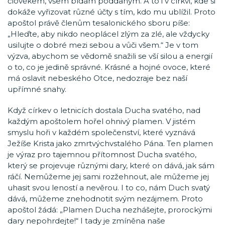
člověkem, všem bídám poddaným. A to i v církvi, kde si
dokáže vyřizovat různé účty s tím, kdo mu ublížil. Proto
apoštol právě členům tesalonického sboru píše:
„Hleďte, aby nikdo neoplácel zlým za zlé, ale vždycky
usilujte o dobré mezi sebou a vůči všem.“ Je v tom
výzva, abychom se vědomě snažili se vší silou a energií
o to, co je jedině správné. Krásné a hojné ovoce, které
má oslavit nebeského Otce, nedozraje bez naší
upřímné snahy.
Když církev o letnicích dostala Ducha svatého, nad
každým apoštolem hořel ohnivý plamen. V jistém
smyslu hoři v každém společenství, které vyznává
Ježíše Krista jako zmrtvýchvstalého Pána. Ten plamen
je výraz pro tajemnou přítomnost Ducha svatého,
který se projevuje různými dary, které on dává, jak sám
ráčí. Nemůžeme jej sami rozžehnout, ale můžeme jej
uhasit svou leností a nevěrou. I to co, nám Duch svatý
dává, můžeme znehodnotit svým nezájmem. Proto
apoštol žádá: „Plamen Ducha nezhášejte, prorockými
dary nepohrdejte!“ I tady je zmíněna naše