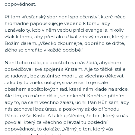
odpovědnost.
Přitom křesťanský sbor není společenství, které něco
hromadně papouškuje; je vedeno k tomu, aby
uznávalo ty, kdo v něm vedou práci evangelia, nikoliv
však k tomu, aby přestalo užívat zdravý rozum, který je
Božím darem. „Všecko zkoumejte, dobrého se držte,
zlého se chraňte v každé podobě.“
Není toho málo, co apoštol i na nás žádá, abychom
dosvědčovali své spojení s Kristem. A je to těžké: stále
se radovat, bez ustání se modlit, za všechno děkovat.
Jako by tu znělo: usilujte, snažte se. To je stále
obsahem apoštolových rad, které nám klade na srdce.
Ale tím, co máme dělat, se nekončí. Končí se přáním,
aby to, na čem všechno záleží, učinil Pán Bůh sám; aby
nás zachoval bez úrazu a poskvrny až do příchodu
Pána Ježíše Krista. A také ujištěním, že ten, který si nás
povolal, který za všechno převzal tu poslední
odpovědnost, to dokáže. „Věrný je ten, který vás