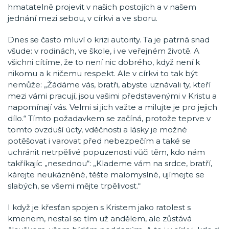
hmatatelně projevit v našich postojích a v našem
jednání mezi sebou, v církvi a ve sboru.
Dnes se často mluví o krizi autority. Ta je patrná snad
všude: v rodinách, ve škole, i ve veřejném životě. A
všichni cítíme, že to není nic dobrého, když není k
nikomu a k ničemu respekt. Ale v církvi to tak být
nemůže: „Žádáme vás, bratři, abyste uznávali ty, kteří
mezi vámi pracují, jsou vašimi představenými v Kristu a
napomínají vás. Velmi si jich važte a milujte je pro jejich
dílo.“ Tímto požadavkem se začíná, protože teprve v
tomto ovzduší úcty, vděčnosti a lásky je možné
potěšovat i varovat před nebezpečím a také se
uchránit netrpělivé popuzenosti vůči těm, kdo nám
takříkajíc „nesednou“: „Klademe vám na srdce, bratří,
kárejte neukázněné, těšte malomyslné, ujímejte se
slabých, se všemi mějte trpělivost.“
I když je křesťan spojen s Kristem jako ratolest s
kmenem, nestal se tím už andělem, ale zůstává