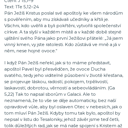
Čtení: J 15,1–9
Text: 1Te 5,12–24
Pán Ježíš Kristus poslal své apoštoly ke všem národům
s pověřením, aby mu získávali učedníky a křtili je.
Všichni, kdo uvěřili a byli pokřtěni, vytvořili společenství
církve. A ta slyší v každém místě a v každé době stejné
ujištění svého Pána jako první Ježíšovi přátelé: „Já jsem
vinný kmen, vy jste ratolesti. Kdo zůstává ve mně a já v
něm, nese hojné ovoce.“
I když Pán Ježíš neřekl, jak si to máme představit,
apoštol Pavel byl přesvědčen, že ovoce Ducha
svatého, tedy jeho viditelné působení v životě křesťana,
se projevuje láskou, radostí, pokojem, trpělivostí,
laskavostí, dobrotou, věrností a sebeovládáním. (Ga
5,22) Tak to napsal sborům v Galacii. Ale to
neznamená, že to vše se děje automaticky, bez naší
opravdové vůle, aby byl oslaven Otec v nebesích, jak o
tom mluví Pán Ježíš. Kdyby tomu tak bylo, apoštol by
nepsal v listu do Tesaloniky, jehož závěr jsme teď četli,
tolik důležitých rad, jak se má naše spojení s Kristem až