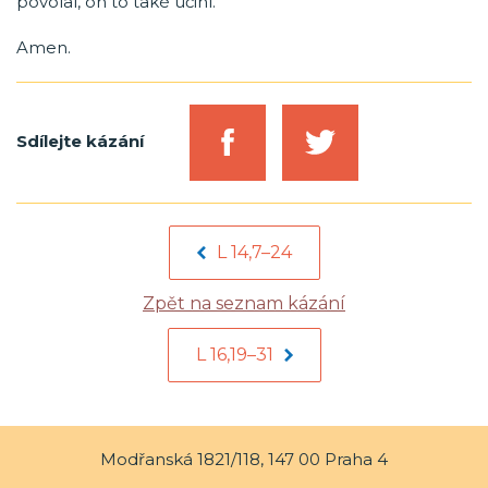
povolal, on to také učiní.“
Amen.
Sdílejte kázání
L 14,7–24
Zpět na seznam kázání
L 16,19–31
Modřanská 1821/118, 147 00 Praha 4