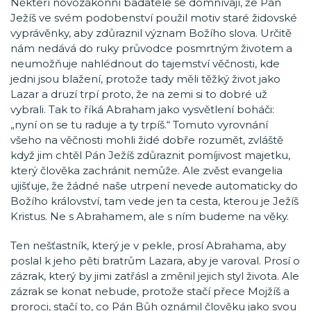
Někteří novozákonní badatele se domnívají, že Pán
Ježíš ve svém podobenství použil motiv staré židovské
vyprávěnky, aby zdůraznil význam Božího slova. Určitě
nám nedává do ruky průvodce posmrtným životem a
neumožňuje nahlédnout do tajemství věčnosti, kde
jedni jsou blažení, protože tady měli těžký život jako
Lazar a druzí trpí proto, že na zemi si to dobré už
vybrali. Tak to říká Abraham jako vysvětlení boháči:
„nyní on se tu raduje a ty trpíš.“ Tomuto vyrovnání
všeho na věčnosti mohli židé dobře rozumět, zvláště
když jim chtěl Pán Ježíš zdůraznit pomíjivost majetku,
který člověka zachránit nemůže. Ale zvěst evangelia
ujišťuje, že žádné naše utrpení nevede automaticky do
Božího království, tam vede jen ta cesta, kterou je Ježíš
Kristus. Ne s Abrahamem, ale s ním budeme na věky.
Ten nešťastník, který je v pekle, prosí Abrahama, aby
poslal k jeho pěti bratrům Lazara, aby je varoval. Prosí o
zázrak, který by jimi zatřásl a změnil jejich styl života. Ale
zázrak se konat nebude, protože stačí přece Mojžíš a
proroci, stačí to, co Pán Bůh oznámil člověku jako svou