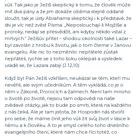
vůli. Tak jako je Ježíš skeptický k tomu, že člověk může
mít dva pány a že jim dokáže oběma stejně oddaně
sloužit, tak je ústy Abrahama skeptický i k představě, že
div je víc než zvěst Písma. „Neposlouchají-li Mojžíše a
proroky, nedají se přesvědčit, ani kdyby někdo vstal z
mrtvých.“ Ježíšův přítel – shodou okolností také Lazar –
byl zavolán z hrobu k životu, jak o tom čteme v Janovu
evangeliu. Ale nic to nezměnilo: nepřátelé zůstali
nepřáteli, rychle se z toho šoku oklepali a výsledek:
uradili se, že Lazara zabijí (J 12,10).
Když byl Pán Ježíš vzkříšen, neukázal se těm, kteří mu
nevěřili, ale svým učedníkům. A těm vykládá, co je o
něm v Zákoně, Prorocích a žalmech. Není tam mnoho
o životě po životě, nejsou tam odpovědi na naše
zvědavé otázky, jak to bude po smrti, která na každého
z nás čeká. Ale je tam jistota, že Hospodin nás stvořil
pro sebe, že máme činit jeho vůli žít svůj život v lásce k
němu a k člověku. A to je smysl celého toho dnešního
evangelijního čtení, které nám chce říci totéž, co