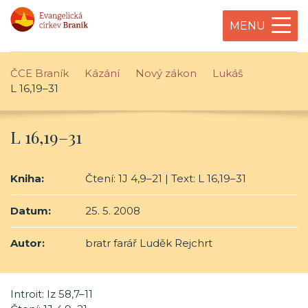
MENU
ČCE Braník
Kázání
Nový zákon
Lukáš
L 16,19–31
L 16,19–31
Kniha:
Čtení: 1J 4,9–21 | Text: L 16,19–31
Datum:
25. 5. 2008
Autor:
bratr farář Luděk Rejchrt
Introit: Iz 58,7–11