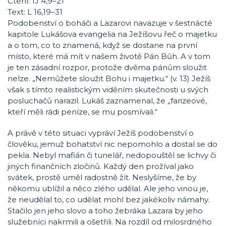
Čtení: 1J 4,9–21
Text: L 16,19–31
Podobenství o boháči a Lazarovi navazuje v šestnácté
kapitole Lukášova evangelia na Ježíšovu řeč o majetku
a o tom, co to znamená, když se dostane na první
místo, které má mít v našem životě Pán Bůh. A v tom
je ten zásadní rozpor, protože dvěma pánům sloužit
nelze. „Nemůžete sloužit Bohu i majetku.“ (v. 13) Ježíš
však s tímto realistickým viděním skutečnosti u svých
posluchačů narazil. Lukáš zaznamenal, že „farizeové,
kteří měli rádi peníze, se mu posmívali.“
A právě v této situaci vypráví Ježíš podobenství o
člověku, jemuž bohatství nic nepomohlo a dostal se do
pekla. Nebyl mafián či tunelář, nedopouštěl se lichvy či
jiných finančních zločinů. Každý den prožíval jako
svátek, prostě uměl radostně žít. Neslyšíme, že by
někomu ublížil a něco zlého udělal. Ale jeho vinou je,
že neudělal to, co udělat mohl bez jakékoliv námahy.
Stačilo jen jeho slovo a toho žebráka Lazara by jeho
služebníci nakrmili a ošetřili. Na rozdíl od milosrdného