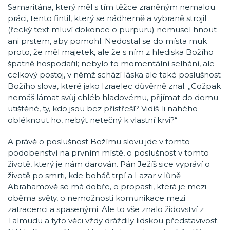
Samaritána, který měl s tím těžce zraněným nemalou
práci, tento fintil, který se nádherně a vybraně strojil
(řecký text mluví dokonce o purpuru) nemusel hnout
ani prstem, aby pomohl. Nedostal se do místa muk
proto, že měl majetek, ale že s ním z hlediska Božího
špatně hospodařil; nebylo to momentální selhání, ale
celkový postoj, v němž schází láska ale také poslušnost
Božího slova, které jako Izraelec důvěrně znal. „Cožpak
nemáš lámat svůj chléb hladovému, přijímat do domu
utištěné, ty, kdo jsou bez přístřeší? Vidíš-li nahého
obléknout ho, nebýt netečný k vlastní krvi?“
A právě o poslušnost Božímu slovu jde v tomto
podobenství na prvním místě, o poslušnost v tomto
životě, který je nám darován. Pán Ježíš sice vypráví o
životě po smrti, kde boháč trpí a Lazar v lůně
Abrahamově se má dobře, o propasti, která je mezi
oběma světy, o nemožnosti komunikace mezi
zatracenci a spasenými. Ale to vše znalo židovství z
Talmudu a tyto věci vždy dráždily lidskou představivost.