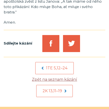
apoštolská zvěst z listu Janova: „A tak máme od něho
toto přikázání: Kdo miluje Boha, ať miluje i svého
bratra.“
Amen.
Sdílejte kázání
1TE 5,12–24
Zpět na seznam kázání
2K 13,11–19