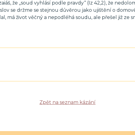
iáš, že „soud vyhlásí podle pravdy“ (Iz 42,2), že nedolo
 slov se držme se stejnou důvěrou jako ujištění o domově
al, má život věčný a nepodléhá soudu, ale přešel již ze s
Zpět na seznam kázání