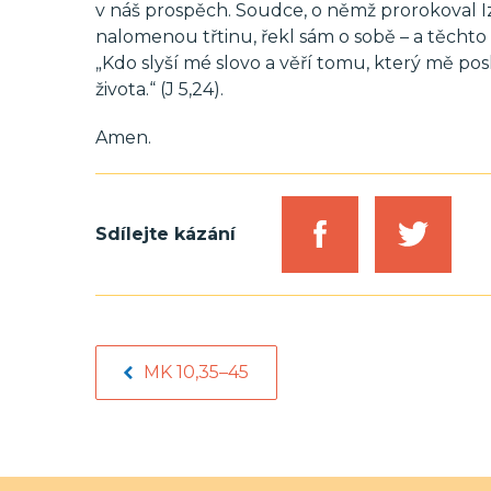
v náš prospěch. Soudce, o němž prorokoval Iza
nalomenou třtinu, řekl sám o sobě – a těchto
„Kdo slyší mé slovo a věří tomu, který mě posl
života.“ (J 5,24).
Amen.
Sdílejte kázání
MK 10,35–45