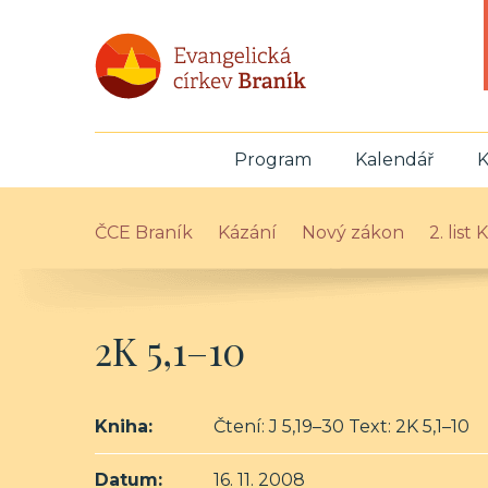
Program
Kalendář
K
ČCE Braník
Kázání
Nový zákon
2. list
2K 5,1–10
Kniha:
Čtení: J 5,19–30 Text: 2K 5,1–10
Datum:
16. 11. 2008