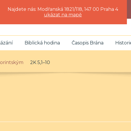
Najdete nás: Modřanská 1821/118, 147 00 Praha 4
ukázat na mapě
ázání
Biblická hodina
Časopis Brána
Histori
 Korintským
2K 5,1–10