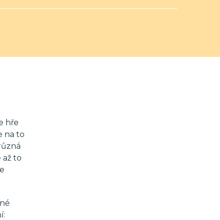
e hře
e na to
různá
 až to
me
iné
í: