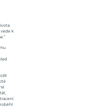
u
ivota:
a vede k
e.“
ému
před
ožit
otě
áně
tát,
tracení.
proběhl