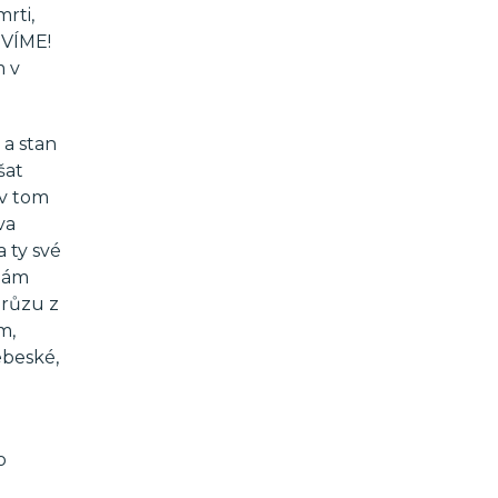
rti,
 VÍME!
m v
 a stan
šat
 v tom
va
 ty své
 nám
hrůzu z
m,
ebeské,
o
o