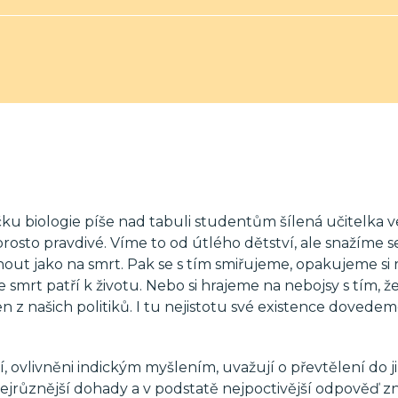
čku biologie píše nad tabuli studentům šílená učitelka v
prosto pravdivé. Víme to od útlého dětství, ale snažíme s
t jako na smrt. Pak se s tím smiřujeme, opakujeme si 
e smrt patří k životu. Nebo si hrajeme na nebojsy s tím, že
den z našich politiků. I tu nejistotu své existence dovede
í, ovlivněni indickým myšlením, uvažují o převtělení do j
nejrůznější dohady a v podstatě nejpoctivější odpověď zn