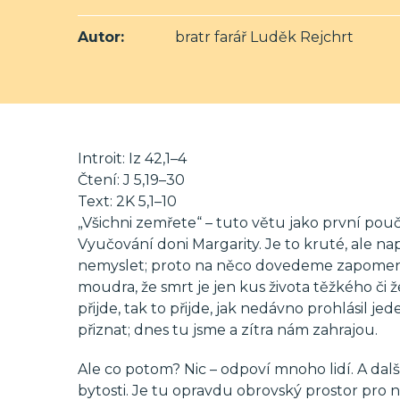
Autor:
bratr farář Luděk Rejchrt
Introit: Iz 42,1–4
Čtení: J 5,19–30
Text: 2K 5,1–10
„Všichni zemřete“ – tuto větu jako první pou
Vyučování doni Margarity. Je to kruté, ale na
nemyslet; proto na něco dovedeme zapomenou
moudra, že smrt je jen kus života těžkého či ž
přijde, tak to přijde, jak nedávno prohlásil je
přiznat; dnes tu jsme a zítra nám zahrajou.
Ale co potom? Nic – odpoví mnoho lidí. A dalš
bytosti. Je tu opravdu obrovský prostor pro 