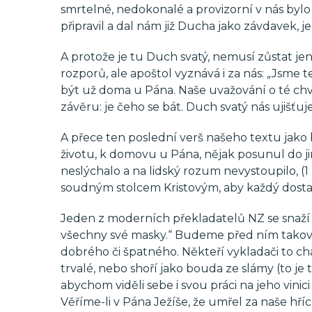
smrtelné, nedokonalé a provizorní v nás bylo
připravil a dal nám již Ducha jako závdavek, je
A protože je tu Duch svatý, nemusí zůstat 
rozporů, ale apoštol vyznává i za nás: „Jsme te
být už doma u Pána. Naše uvažování o té chví
závěru: je čeho se bát. Duch svatý nás ujišťuje:
A přece ten poslední verš našeho textu jako
životu, k domovu u Pána, nějak posunul do jin
neslýchalo a na lidský rozum nevystoupilo, (
soudným stolcem Kristovým, aby každý dostal od
Jeden z moderních překladatelů NZ se snaží p
všechny své masky.“ Budeme před ním takoví j
dobrého či špatného. Někteří vykladači to c
trvalé, nebo shoří jako bouda ze slámy (to je
abychom viděli sebe i svou práci na jeho vinici
Věříme-li v Pána Ježíše, že umřel za naše hří