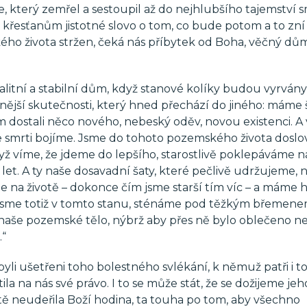
, který zemřel a sestoupil až do nejhlubšího tajemství sm
m křesťanům jistotné slovo o tom, co bude potom a to zní
ého života stržen, čeká nás příbytek od Boha, věčný dů
alitní a stabilní dům, když stanové kolíky budou vyrvány
snější skutečnosti, který hned přechází do jiného: máme 
 dostali něco nového, nebeský oděv, novou existenci. A
se smrti bojíme. Jsme do tohoto pozemského života doslo
ž víme, že jdeme do lepšího, starostlivě poklepáváme na
 let. A ty naše dosavadní šaty, které pečlivě udržujeme,
e na životě – dokonce čím jsme starší tím víc – a máme 
jsme totiž v tomto stanu, sténáme pod těžkým břemene
naše pozemské tělo, nýbrž aby přes ně bylo oblečeno n
.“
li ušetřeni toho bolestného svlékání, k němuž patři i t
tila na nás své právo. I to se může stát, že se dožijeme jeh
ště neudeřila Boží hodina, ta touha po tom, aby všechno