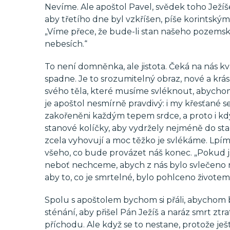
Nevíme. Ale apoštol Pavel, svědek toho Ježíše
aby třetího dne byl vzkříšen, píše korintský
„Víme přece, že bude-li stan našeho pozemsk
nebesích.“
To není domněnka, ale jistota. Čeká na nás kv
spadne. Je to srozumitelný obraz, nové a krá
svého těla, které musíme svléknout, abychom
je apoštol nesmírně pravdivý: i my křesťané 
zakořeněni každým tepem srdce, a proto i kdy
stanové kolíčky, aby vydržely nejméně do sta
zcela vyhovují a moc těžko je svlékáme. Lpím
všeho, co bude provázet náš konec. „Pokud 
neboť nechceme, abych z nás bylo svlečeno 
aby to, co je smrtelné, bylo pohlceno životem
Spolu s apoštolem bychom si přáli, abychom by
sténání, aby přišel Pán Ježíš a naráz smrt ztra
příchodu. Ale když se to nestane, protože je