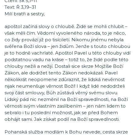
Čtení: Sk 5,1–11
Text: Ř 3,19–31
Milí bratři a sestry,
apoštol začíná slovy o chloubě. Židé se mohli chlubit –
však měli čím. Vědomí vyvoleného národa, to je něco,
co židy provází již po tisíciletí. Nikomu jinému nebyla
svěřena Boží slova – jen židům. Jenže s touto chloubou
je to hodně vachrlaté. Apoštol Pavel u této chlouby vidí
podstatnou vadu na kráse – totiž to, že židé podle této
chlouby nežili a nežijí. Dostali sice skrze Mojžíše Boží
Zákon, ale dodržet tento Zákon nedokázali. Pavel
několikrát neopomene zdůraznit, že lidská nevěrnost
nijak neumenšuje věrnost Boží! I když lidé nedodrželi
svoji část smlouvy, Bůh zůstává věrný svému slovu.
Lidský pád nic nezměnil na Boží spravedlnosti, na Boží
věrnosti svým vlastním zaslíbením – jen nám lidem to
sebralo i tu poslední možnost, jak se před Bohem
obhájit sami. Jak získat podíl na Boží spravedlnosti.
Pohanská služba modlám k Bohu nevede, cesta skrze