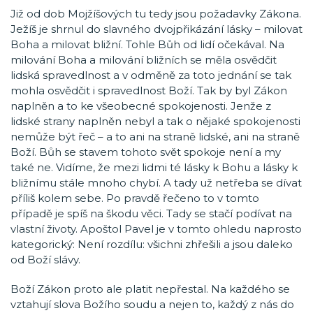
Již od dob Mojžíšových tu tedy jsou požadavky Zákona.
Ježíš je shrnul do slavného dvojpřikázání lásky – milovat
Boha a milovat bližní. Tohle Bůh od lidí očekával. Na
milování Boha a milování bližních se měla osvědčit
lidská spravedlnost a v odměně za toto jednání se tak
mohla osvědčit i spravedlnost Boží. Tak by byl Zákon
naplněn a to ke všeobecné spokojenosti. Jenže z
lidské strany naplněn nebyl a tak o nějaké spokojenosti
nemůže být řeč – a to ani na straně lidské, ani na straně
Boží. Bůh se stavem tohoto svět spokoje není a my
také ne. Vidíme, že mezi lidmi té lásky k Bohu a lásky k
bližnímu stále mnoho chybí. A tady už netřeba se dívat
příliš kolem sebe. Po pravdě řečeno to v tomto
případě je spíš na škodu věci. Tady se stačí podívat na
vlastní životy. Apoštol Pavel je v tomto ohledu naprosto
kategorický: Není rozdílu: všichni zhřešili a jsou daleko
od Boží slávy.
Boží Zákon proto ale platit nepřestal. Na každého se
vztahují slova Božího soudu a nejen to, každý z nás do