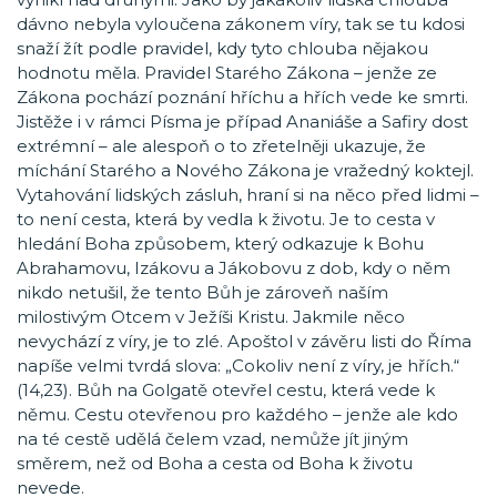
dávno nebyla vyloučena zákonem víry, tak se tu kdosi
snaží žít podle pravidel, kdy tyto chlouba nějakou
hodnotu měla. Pravidel Starého Zákona – jenže ze
Zákona pochází poznání hříchu a hřích vede ke smrti.
Jistěže i v rámci Písma je případ Ananiáše a Safiry dost
extrémní – ale alespoň o to zřetelněji ukazuje, že
míchání Starého a Nového Zákona je vražedný koktejl.
Vytahování lidských zásluh, hraní si na něco před lidmi –
to není cesta, která by vedla k životu. Je to cesta v
hledání Boha způsobem, který odkazuje k Bohu
Abrahamovu, Izákovu a Jákobovu z dob, kdy o něm
nikdo netušil, že tento Bůh je zároveň naším
milostivým Otcem v Ježíši Kristu. Jakmile něco
nevychází z víry, je to zlé. Apoštol v závěru listi do Říma
napíše velmi tvrdá slova: „Cokoliv není z víry, je hřích.“
(14,23). Bůh na Golgatě otevřel cestu, která vede k
němu. Cestu otevřenou pro každého – jenže ale kdo
na té cestě udělá čelem vzad, nemůže jít jiným
směrem, než od Boha a cesta od Boha k životu
nevede.