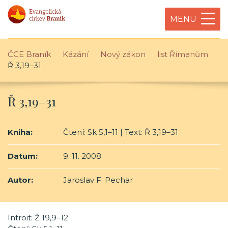
MENU
ČCE Braník
Kázání
Nový zákon
list Římanům
Ř 3,19–31
Ř 3,19–31
Kniha:
Čtení: Sk 5,1–11 | Text: Ř 3,19–31
Datum:
9. 11. 2008
Autor:
Jaroslav F. Pechar
Introit: Ž 19,9–12