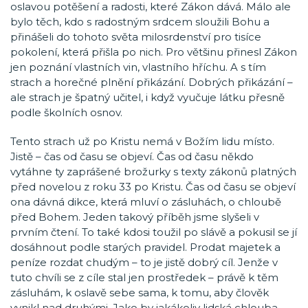
oslavou potěšení a radosti, které Zákon dává. Málo ale
bylo těch, kdo s radostným srdcem sloužili Bohu a
přinášeli do tohoto světa milosrdenství pro tisíce
pokolení, která přišla po nich. Pro většinu přinesl Zákon
jen poznání vlastních vin, vlastního hříchu. A s tím
strach a horečné plnění přikázání. Dobrých přikázání –
ale strach je špatný učitel, i když vyučuje látku přesně
podle školních osnov.
Tento strach už po Kristu nemá v Božím lidu místo.
Jistě – čas od času se objeví. Čas od času někdo
vytáhne ty zaprášené brožurky s texty zákonů platných
před novelou z roku 33 po Kristu. Čas od času se objeví
ona dávná dikce, která mluví o zásluhách, o chloubě
před Bohem. Jeden takový příběh jsme slyšeli v
prvním čtení. To také kdosi toužil po slávě a pokusil se jí
dosáhnout podle starých pravidel. Prodat majetek a
peníze rozdat chudým – to je jistě dobrý cíl. Jenže v
tuto chvíli se z cíle stal jen prostředek – právě k těm
zásluhám, k oslavě sebe sama, k tomu, aby člověk
vynikl nad druhými. Jako by jakákoliv lidská chlouba