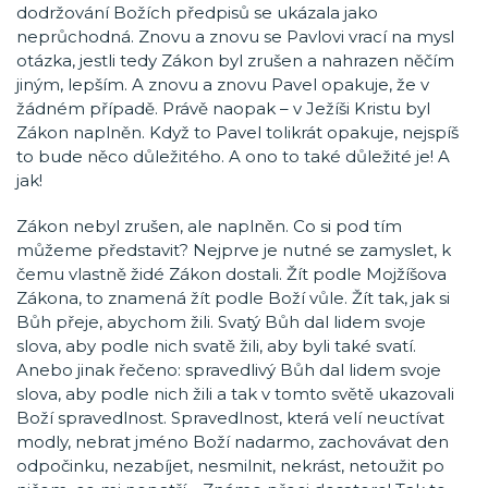
dodržování Božích předpisů se ukázala jako
neprůchodná. Znovu a znovu se Pavlovi vrací na mysl
otázka, jestli tedy Zákon byl zrušen a nahrazen něčím
jiným, lepším. A znovu a znovu Pavel opakuje, že v
žádném případě. Právě naopak – v Ježíši Kristu byl
Zákon naplněn. Když to Pavel tolikrát opakuje, nejspíš
to bude něco důležitého. A ono to také důležité je! A
jak!
Zákon nebyl zrušen, ale naplněn. Co si pod tím
můžeme představit? Nejprve je nutné se zamyslet, k
čemu vlastně židé Zákon dostali. Žít podle Mojžíšova
Zákona, to znamená žít podle Boží vůle. Žít tak, jak si
Bůh přeje, abychom žili. Svatý Bůh dal lidem svoje
slova, aby podle nich svatě žili, aby byli také svatí.
Anebo jinak řečeno: spravedlivý Bůh dal lidem svoje
slova, aby podle nich žili a tak v tomto světě ukazovali
Boží spravedlnost. Spravedlnost, která velí neuctívat
modly, nebrat jméno Boží nadarmo, zachovávat den
odpočinku, nezabíjet, nesmilnit, nekrást, netoužit po