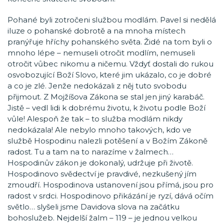
Pohané byli zotročeni službou modlám. Pavel si nedělá
iluze o pohanské dobrotě a na mnoha místech
pranýřuje hříchy pohanského světa. Židé na tom byli o
mnoho lépe – nemuseli otročit modlím, nemuseli
otročit vůbec nikomu a ničemu. Vždyť dostali do rukou
osvobozující Boží Slovo, které jim ukázalo, co je dobré
a co je zlé. Jenže nedokázali z něj tuto svobodu
přijmout. Z Mojžíšova Zákona se stal jen jiný karabáč.
Jistě – vedl lidi k dobrému životu, k životu podle Boží
vůle! Alespoň že tak – to služba modlám nikdy
nedokázala! Ale nebylo mnoho takových, kdo ve
službě Hospodinu nalezli potěšení a v Božím Zákoně
radost. Tu a tam na to narazíme v žalmech…
Hospodinův zákon je dokonalý, udržuje při životě.
Hospodinovo svědectví je pravdivé, nezkušený jím
zmoudří. Hospodinova ustanovení jsou přímá, jsou pro
radost v srdci. Hospodinovo přikázání je ryzí, dává očím
světlo… slyšeli jsme Davidova slova na začátku
bohoslužeb. Nejdelší žalm – 119 – je jednou velkou