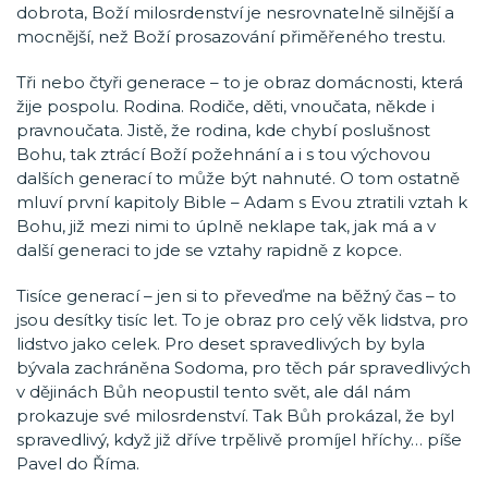
dobrota, Boží milosrdenství je nesrovnatelně silnější a
mocnější, než Boží prosazování přiměřeného trestu.
Tři nebo čtyři generace – to je obraz domácnosti, která
žije pospolu. Rodina. Rodiče, děti, vnoučata, někde i
pravnoučata. Jistě, že rodina, kde chybí poslušnost
Bohu, tak ztrácí Boží požehnání a i s tou výchovou
dalších generací to může být nahnuté. O tom ostatně
mluví první kapitoly Bible – Adam s Evou ztratili vztah k
Bohu, již mezi nimi to úplně neklape tak, jak má a v
další generaci to jde se vztahy rapidně z kopce.
Tisíce generací – jen si to převeďme na běžný čas – to
jsou desítky tisíc let. To je obraz pro celý věk lidstva, pro
lidstvo jako celek. Pro deset spravedlivých by byla
bývala zachráněna Sodoma, pro těch pár spravedlivých
v dějinách Bůh neopustil tento svět, ale dál nám
prokazuje své milosrdenství. Tak Bůh prokázal, že byl
spravedlivý, když již dříve trpělivě promíjel hříchy… píše
Pavel do Říma.