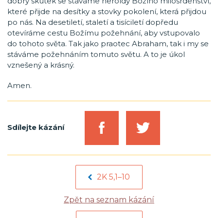
dobrý skutek se stáváme heroldy Božího milosrdenství,
které přijde na desítky a stovky pokolení, která přijdou
po nás. Na desetiletí, staletí a tisíciletí dopředu
otevíráme cestu Božímu požehnání, aby vstupovalo
do tohoto světa. Tak jako praotec Abraham, tak i my se
stáváme požehnáním tomuto světu. A to je úkol
vznešený a krásný.
Amen.
Sdílejte kázání
2K 5,1–10
Zpět na seznam kázání