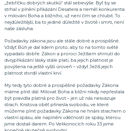
„žebříčku dobrých skutků“ stál sebevýše. Byť by se
strhal v plnění přikázání Desatera a neměl konkurenta
v milování Boha a bližního, už není čím se chlubit. To
nejdůležitější, ba to jediné důležité v životě i smrti, není
naše zásluha.
Požadavky zákona jsou ale stále dobré a prospěšné.
Vždyť Bůh je dal lidem proto, aby to na tomto světě
vypadalo dobře. Zákon a proroci Ježíšem shrnutí do
dvojpřikázání lásky stále platí, ba jejich platnost je
povýšena na ještě vyšší úroveň – vždyť Ježíš jejich
platnost stvrdil vlastní krví.
My tedy tyto dobré a prospěšné požadavky Zákona
máme plnit dál. Milovat Boha a bližní nikdy nepřestala
být pravidla platná pro život – jen už nás nesvazuje
strach. Kristova oběť přinesla svobodu, ve které
můžeme plnit požadavky Zákona ne hnáni strachem o
vlastní spásu, ale naplněni vděčností ze spásy, kterou
jsme dostali darem. Po Velikonocích roku 33 jsme
konečně skutečně svobodní.