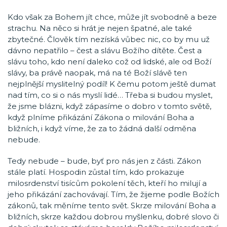
Kdo však za Bohem jít chce, může jít svobodně a beze
strachu. Na něco si hrát je nejen špatné, ale také
zbytečné. Člověk tím nezíská vůbec nic, co by mu už
dávno nepatřilo – čest a slávu Božího dítěte. Čest a
slávu toho, kdo není daleko což od lidské, ale od Boží
slávy, ba právě naopak, má na té Boží slávě ten
nejplnější myslitelný podíl! K čemu potom ještě dumat
nad tím, co si o nás myslí lidé… Třeba si budou myslet,
že jsme blázni, když zápasíme o dobro v tomto světě,
když plníme přikázání Zákona o milování Boha a
bližních, i když víme, že za to žádná další odměna
nebude.
Tedy nebude – bude, byť pro nás jen z části. Zákon
stále platí. Hospodin zůstal tím, kdo prokazuje
milosrdenství tisícům pokolení těch, kteří ho milují a
jeho přikázání zachovávají. Tím, že žijeme podle Božích
zákonů, tak měníme tento svět. Skrze milování Boha a
bližních, skrze každou dobrou myšlenku, dobré slovo či