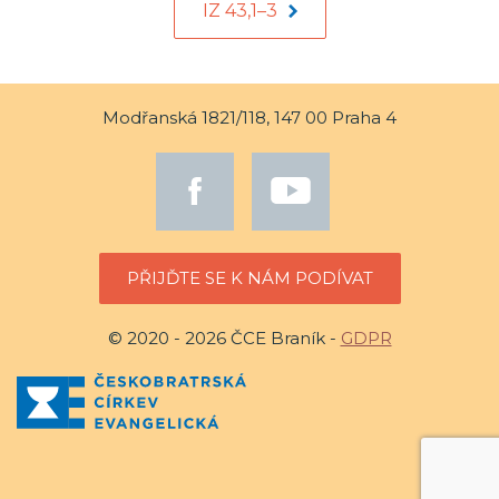
IZ 43,1–3
Modřanská 1821/118, 147 00 Praha 4
PŘIJĎTE SE K NÁM PODÍVAT
© 2020 - 2026 ČCE Braník -
GDPR