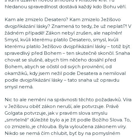
hledanou spravedlnost dostává každý kdo Bohu věří.
Kam ale zmizelo Desatero? Kam zmizelo Ježíšovo
dvojpřikázání lásky? Znamená to tedy, že už neplatí?! V
žádném případě! Zákon nebyl zrušen, ale naplněn!
Smysl, kvůli kterému platilo Desatero, smysl, kvůli
kterému platilo Ježíšovo dvojpřikázání lásky – totiž být
spravedlivý před Bohem – ten skutečně skončil. Snaha
chovat se slušně, abych tím něčeho dosáhl před
Bohem, abych se očistil od svých provinění, od
okamžiků, kdy jsem nežil pode Desatera a nemiloval
podle dvojpřikázání lásky – tato snaha už opravdu
smysl nemá.
Nic to ale nemění na správnosti těchto požadavků. Víra
v Ježíšovu oběť zákon neruší, ale potvrzuje. Právě
Golgata potvrzuje, jak v pravém slova smyslu
„smrtelně“ důležité bylo a je žít podle Božího Slova. To,
co zmizelo, je chlouba. Byla vyloučena zákonem víry.
Nikdo se nemá čím chlubit, byť by na pomyslném