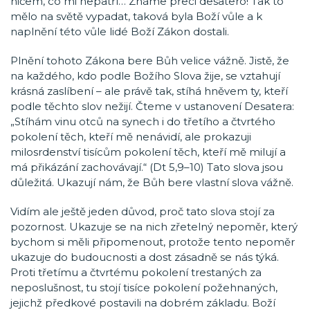
ničem, co mi nepatří… Známe přeci desatero! Tak to
mělo na světě vypadat, taková byla Boží vůle a k
naplnění této vůle lidé Boží Zákon dostali.
Plnění tohoto Zákona bere Bůh velice vážně. Jistě, že
na každého, kdo podle Božího Slova žije, se vztahují
krásná zaslíbení – ale právě tak, stíhá hněvem ty, kteří
podle těchto slov nežijí. Čteme v ustanovení Desatera:
„Stíhám vinu otců na synech i do třetího a čtvrtého
pokolení těch, kteří mě nenávidí, ale prokazuji
milosrdenství tisícům pokolení těch, kteří mě milují a
má přikázání zachovávají.“ (Dt 5,9–10) Tato slova jsou
důležitá. Ukazují nám, že Bůh bere vlastní slova vážně.
Vidím ale ještě jeden důvod, proč tato slova stojí za
pozornost. Ukazuje se na nich zřetelný nepoměr, který
bychom si měli připomenout, protože tento nepoměr
ukazuje do budoucnosti a dost zásadně se nás týká.
Proti třetímu a čtvrtému pokolení trestaných za
neposlušnost, tu stojí tisíce pokolení požehnaných,
jejichž předkové postavili na dobrém základu. Boží