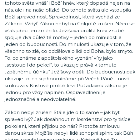
tohoto světa vnáší i Boží hněv, který dopadá nejen na
nás, ale i na naše blízké. Do tohoto světa ale vstoupila
Boží spravedlnost. Spravedlnost, která vychází ze
Zákona. Vždyť Zákon nebyl na Golgotě zrušen. Něco se
však přeci jen změnilo. Ježíšova prolitá krev v sobě
spojuje dva důležité motivy – jeden do minulosti a
jeden do budoucnosti. Do minulosti ukazuje v tom, že
všechno to zlé, co oddělovalo lidi od Boha, bylo smyto.
To, co známe z apoštolského vyznání víry jako
„sestoupil do pekel“, to ukazuje právě k tomuto
„zpětnému účinku“ Ježíšovy oběti. Do budoucnosti pak
ukazuje to, co si připomínáme při Večeři Páně – nová
smlouva v Kristově prolité krvi. Požadavek zákona je
jednou pro vždy naplněn. Ospravedlnění je
jednoznačné a neodvolatelné.
Zákon nebyl zrušen! Stále jde o to samé – jak být
spravedlivý? Jak dosáhnout milosrdenství pro ty tisíce
pokolení, která přijdou po nás? Protože smlouvu
danou skrze Mojžíše nebyli lidé schopni splnit, tak Bůh
s lidmi uzavřel novou smlouvu v Kristově krvi. Tu