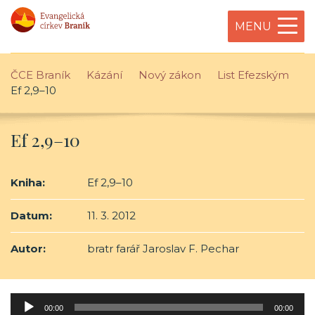
MENU
ČCE Braník
Kázání
Nový zákon
List Efezským
Ef 2,9–10
Ef 2,9–10
Kniha:
Ef 2,9–10
Datum:
11. 3. 2012
Autor:
bratr farář Jaroslav F. Pechar
Audio
00:00
00:00