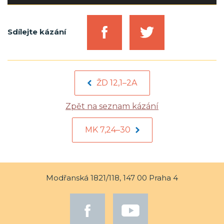
přehrávač
Sdílejte kázání
ŽD 12,1–2A
Zpět na seznam kázání
MK 7,24–30
Modřanská 1821/118, 147 00 Praha 4