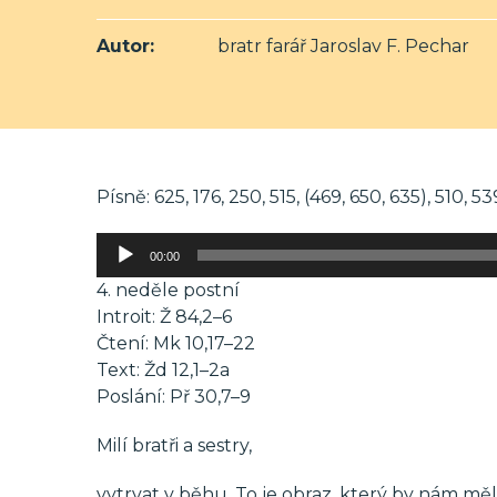
Autor:
bratr farář Jaroslav F. Pechar
Písně: 625, 176, 250, 515, (469, 650, 635), 510, 53
Audio
00:00
přehrávač
4. neděle postní
Introit: Ž 84,2–6
Čtení: Mk 10,17–22
Text: Žd 12,1–2a
Poslání: Př 30,7–9
Milí bratři a sestry,
vytrvat v běhu. To je obraz, který by nám mě