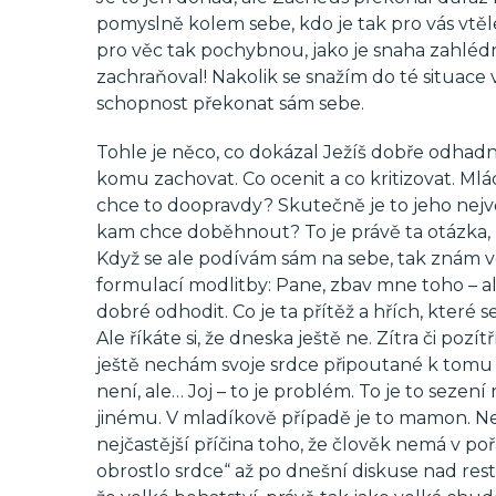
pomyslně kolem sebe, kdo je tak pro vás vtěle
pro věc tak pochybnou, jako je snaha zahl
zachraňoval! Nakolik se snažím do té situace v
schopnost překonat sám sebe.
Tohle je něco, co dokázal Ježíš dobře odhadno
komu zachovat. Co ocenit a co kritizovat. Mlá
chce to doopravdy? Skutečně je to jeho nejvě
kam chce doběhnout? To je právě ta otázka
Když se ale podívám sám na sebe, tak znám vel
formulací modlitby: Pane, zbav mne toho – ale
dobré odhodit. Co je ta přítěž a hřích, které se
Ale říkáte si, že dneska ještě ne. Zítra či pozí
ještě nechám svoje srdce připoutané k tomu
není, ale… Joj – to je problém. To je to sez
jinému. V mladíkově případě je to mamon. Nem
nejčastější příčina toho, že člověk nemá v p
obrostlo srdce“ až po dnešní diskuse nad res