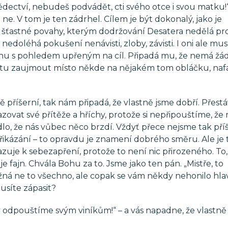
ědectví, nebudeš podvádět, cti svého otce i svou matku!“
ne. V tom je ten zádrhel. Cílem je být dokonalý, jako je
 šťastné povahy, kterým dodržování Desatera nedělá pr
doléhá pokušení nenávisti, zloby, závisti. I oni ale mus
 běhu s pohledem upřeným na cíl. Připadá mu, že nemá žá
utu zaujmout místo někde na nějakém tom obláčku, naf
ě příšerní, tak nám připadá, že vlastně jsme dobří. Přes
ovat své přítěže a hříchy, protože si nepřipouštíme, že 
lo, že nás vůbec něco brzdí. Vždyť přece nejsme tak příš
ikázání – to opravdu je znamení dobrého směru. Ale je 
uje k sebezapření, protože to není nic přirozeného. To, 
fajn. Chvála Bohu za to. Jsme jako ten pán. „Mistře, to
ná ne to všechno, ale copak se vám někdy nehonilo hla
usíte zápasit?
y odpouštíme svým viníkům!“ – a vás napadne, že vlastně