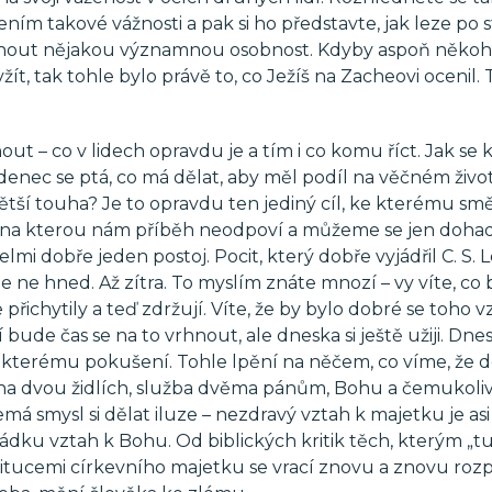
ním takové vážnosti a pak si ho představte, jak leze po
édnout nějakou významnou osobnost. Kdyby aspoň něko
žít, tak tohle bylo právě to, co Ježíš na Zacheovi ocenil.
ut – co v lidech opravdu je a tím i co komu říct. Jak se 
denec se ptá, co má dělat, aby měl podíl na věčném život
tší touha? Je to opravdu ten jediný cíl, ke kterému smě
, na kterou nám příběh neodpoví a můžeme se jen dohad
mi dobře jeden postoj. Pocit, který dobře vyjádřil C. S. 
 ne hned. Až zítra. To myslím znáte mnozí – vy víte, co 
 přichytily a teď zdržují. Víte, že by bylo dobré se toho v
tří bude čas se na to vrhnout, ale dneska si ještě užiji. Dne
 kterému pokušení. Tohle lpění na něčem, co víme, že 
ení na dvou židlích, služba dvěma pánům, Bohu a čemukoli
á smysl si dělat iluze – nezdravý vztah k majetku je asi
ořádku vztah k Bohu. Od biblických kritik těch, kterým „
titucemi církevního majetku se vrací znovu a znovu roz