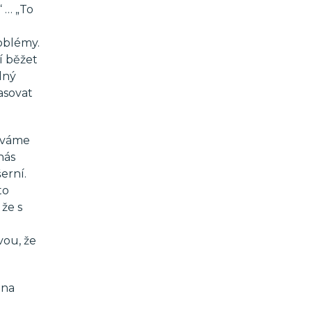
 … „To
oblémy.
í běžet
dný
asovat
táváme
nás
erní.
to
že s
vou, že
 na