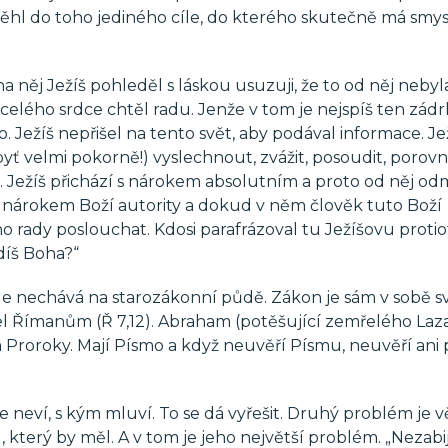
hl do toho jediného cíle, do kterého skutečně má smys
a něj Ježíš pohleděl s láskou usuzuji, že to od něj neby
 celého srdce chtěl radu. Jenže v tom je nejspíš ten zádr
o. Ježíš nepřišel na tento svět, aby podával informace. Je
ť velmi pokorně!) vyslechnout, zvážit, posoudit, porovn
t. Ježíš přichází s nárokem absolutním a proto od něj od
í s nárokem Boží autority a dokud v něm člověk tuto Boží
o rady poslouchat. Kdosi parafrázoval tu Ježíšovu proti
díš Boha?“
e nechává na starozákonní půdě. Zákon je sám v sobě sv
vel Římanům (Ř 7,12). Abraham (potěšující zemřelého Laza
e a Proroky. Mají Písmo a když neuvěří Písmu, neuvěří ani p
neví, s kým mluví. To se dá vyřešit. Druhý problém je vě
terý by měl. A v tom je jeho největší problém. „Nezabij