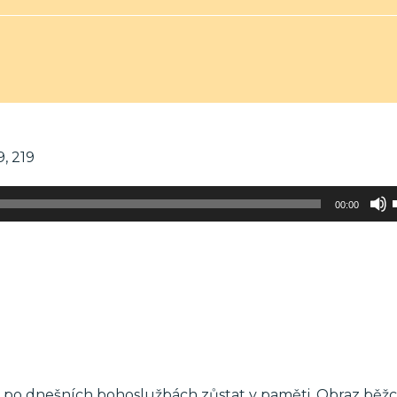
9, 219
00:00
l po dnešních bohoslužbách zůstat v paměti. Obraz běžc