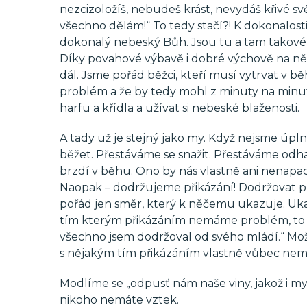
nezcizoložíš, nebudeš krást, nevydáš křivé sv
všechno dělám!“ To tedy stačí?! K dokonalosti 
dokonalý nebeský Bůh. Jsou tu a tam takové
Díky povahové výbavě i dobré výchově na ně ne
dál. Jsme pořád běžci, kteří musí vytrvat v
problém a že by tedy mohl z minuty na min
harfu a křídla a užívat si nebeské blaženosti.
A tady už je stejný jako my. Když nejsme úpln
běžet. Přestáváme se snažit. Přestáváme odhaz
brzdí v běhu. Ono by nás vlastně ani nenapad
Naopak – dodržujeme přikázání! Dodržovat př
pořád jen směr, který k něčemu ukazuje. Ukaz
tím kterým přikázáním nemáme problém, to je 
všechno jsem dodržoval od svého mládí.“ Mož
s nějakým tím přikázáním vlastně vůbec nem
Modlíme se „odpusť nám naše viny, jakož i m
nikoho nemáte vztek.