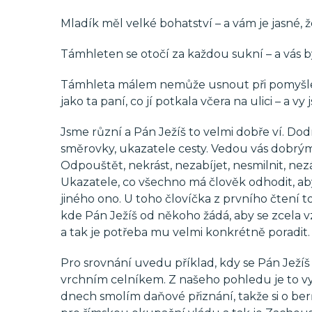
Mladík měl velké bohatství – a vám je jasné, 
Támhleten se otočí za každou sukní – a vás b
Támhleta málem nemůže usnout při pomyšlení
jako ta paní, co jí potkala včera na ulici – a v
Jsme různí a Pán Ježíš to velmi dobře ví. Dodr
směrovky, ukazatele cesty. Vedou vás dobrým s
Odpouštět, nekrást, nezabíjet, nesmilnit, nezá
Ukazatele, co všechno má člověk odhodit, aby
jiného ono. U toho človíčka z prvního čtení to 
kde Pán Ježíš od někoho žádá, aby se zcela 
a tak je potřeba mu velmi konkrétně poradit.
Pro srovnání uvedu příklad, kdy se Pán Ježíš
vrchním celníkem. Z našeho pohledu je to vyš
dnech smolím daňové přiznání, takže si o be