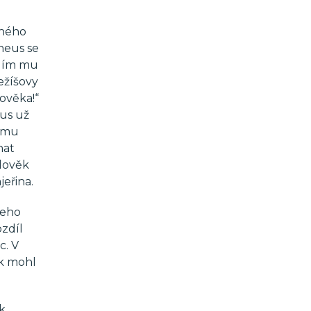
šného
heus se
adím mu
ežíšovy
ověka!“
eus už
e mu
hat
člověk
eřina.
jeho
zdíl
c. V
ěk mohl
k