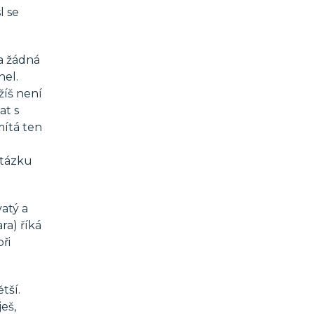
l se
la žádná
hel.
žíš není
at s
mítá ten
otázku
atý a
ra) říká
ři
tší.
eš,