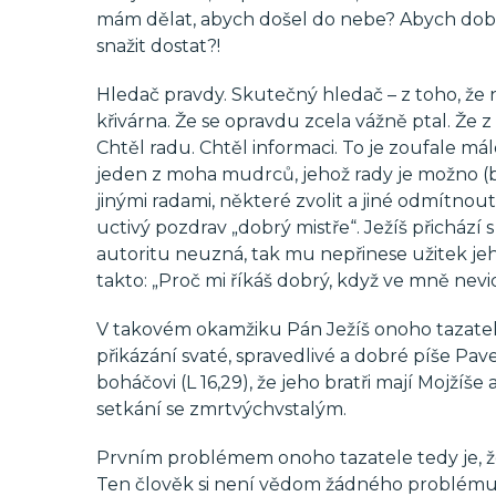
mám dělat, abych došel do nebe? Abych době
snažit dostat?!
Hledač pravdy. Skutečný hledač – z toho, že n
křivárna. Že se opravdu zcela vážně ptal. Že z
Chtěl radu. Chtěl informaci. To je zoufale mál
jeden z moha mudrců, jehož rady je možno (by
jinými radami, některé zvolit a jiné odmítnou
uctivý pozdrav „dobrý mistře“. Ježíš přicház
autoritu neuzná, tak mu nepřinese užitek jeh
takto: „Proč mi říkáš dobrý, když ve mně nevi
V takovém okamžiku Pán Ježíš onoho tazatel
přikázání svaté, spravedlivé a dobré píše Pa
boháčovi (L 16,29), že jeho bratři mají Mojžíš
setkání se zmrtvýchvstalým.
Prvním problémem onoho tazatele tedy je, že 
Ten člověk si není vědom žádného problému, k