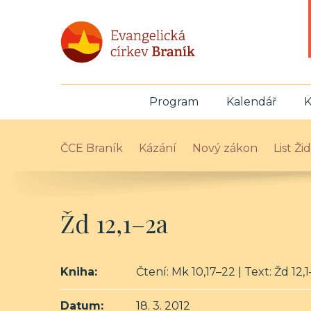
Program
Kalendář
K
ČCE Braník
Kázání
Nový zákon
List Ž
Žd 12,1–2a
Kniha:
Čtení: Mk 10,17–22 | Text: Žd 12,
Datum:
18. 3. 2012