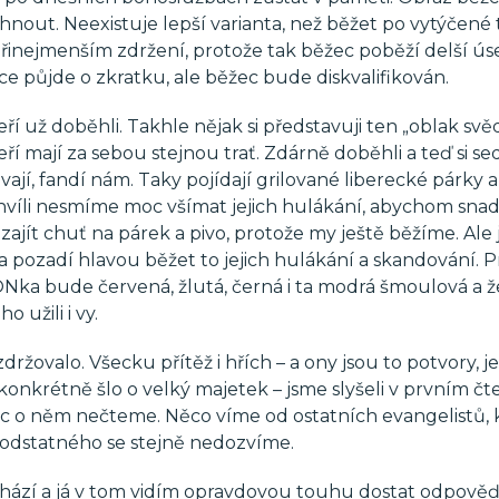
nout. Neexistuje lepší varianta, než běžet po vytýčené t
řinejmenším zdržení, protože tak běžec poběží delší ús
e půjde o zkratku, ale běžec bude diskvalifikován.
ří už doběhli. Takhle nějak si představuji ten „oblak svě
eří mají za sebou stejnou trať. Zdárně doběhli a teď si sed
vají, fandí nám. Taky pojídají grilované liberecké párky a 
hvíli nesmíme moc všímat jejich hulákání, abychom sna
ajít chuť na párek a pivo, protože my ještě běžíme. Ale 
 na pozadí hlavou běžet to jejich hulákání a skandování. 
a ZONka bude červená, žlutá, černá i ta modrá šmoulová a ž
 užili i vy.
držovalo. Všecku přítěž i hřích – a ony jsou to potvory, 
– konkrétně šlo o velký majetek – jsme slyšeli v prvním čt
oc o něm nečteme. Něco víme od ostatních evangelistů, 
podstatného se stejně nedozvíme.
odchází a já v tom vidím opravdovou touhu dostat odpověď