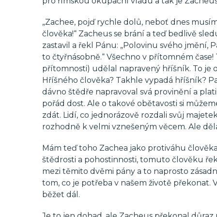
pro římskou okupační vládu a tak je Zacheus
„Zachee, pojď rychle dolů, neboť dnes musím 
člověka!“ Zacheus se brání a teď bedlivě sle
zastavil a řekl Pánu: „Polovinu svého jmění,
to čtyřnásobně.“ Všechno v přítomném čase!
přítomnosti) udělal napravený hříšník. To je
Hříšného člověka? Takhle vypadá hříšník? Pa
dávno štědře napravoval svá provinění a plati
pořád dost. Ale o takové obětavosti si můžeme
zdát. Lidí, co jednorázově rozdali svůj maje
rozhodně k velmi vznešeným věcem. Ale dělat t
Mám teď toho Zachea jako protiváhu člověka,
štědrosti a pohostinnosti, tomuto člověku ř
mezi těmito dvěmi pány a to naprosto zásadní
tom, co je potřeba v našem životě překonat. V
běžet dál.
Je to jen dohad, ale Zacheus překonal důraz n