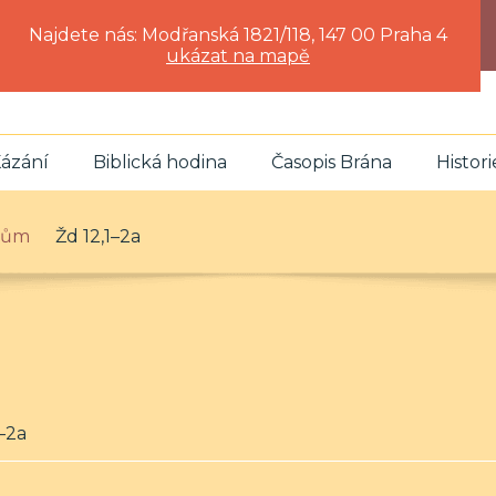
Najdete nás: Modřanská 1821/118, 147 00 Praha 4
ukázat na mapě
ázání
Biblická hodina
Časopis Brána
Histori
idům
Žd 12,1–2a
1–2a