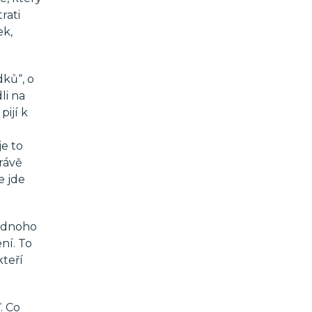
rati
ek,
dků“, o
li na
pijí k
d
je to
Právě
e jde
jednoho
ení. To
kteří
. Co