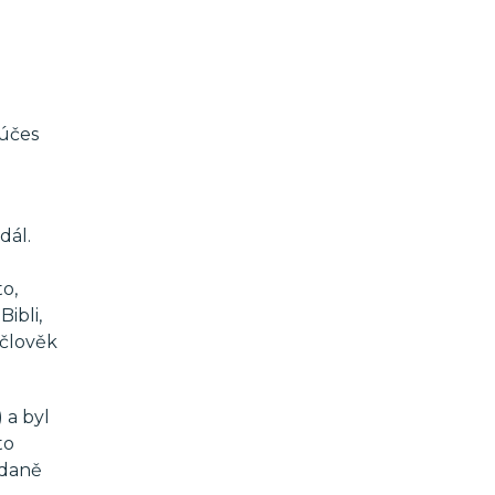
 účes
dál.
o,
Bibli,
 člověk
 a byl
to
 daně