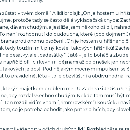
 velmi neoblíbený.
zůstat v tvém domě.“ A lidi brblají: „On je hostem u hří
dujme, protože tady se často dělá vykladačská chyba: Zac
 Pane, dávám chudým, a jestliže jsem někoho ošidil, nahr
 To není rozhodnutí do budoucna, které (pod dojmem J
 obrana proti onomu osočení „On je hostem u hříšného čl
k tedy toužím mít plný kostel takových hříšníků! Zach
l ne desátky, ale „padesátky“. Jistě – je to boháč a zbud
 napříč Biblí i církevními dějinami až po dnešek jen nec
tek, takových je dost. Pod nějakým mocným impulsem se 
o pravidelně, léta – to je obzvláštní a obdivuhodná fraj
 který s majetkem problém měl. U Zachea si Ježíš užije 
ekne, aby rozdal všechno chudým. Někde tam musí být ro
. Ten rozdíl vidím v tom („rimmrovském“) kousíčku naví
tom, co je potřeba odhodit jako přítěž a hřích, aby člov
a svoji váženost v očích druhých lidí. Rozhlédněte se ta