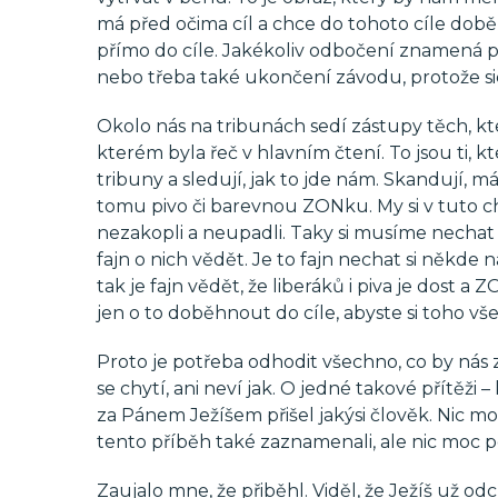
má před očima cíl a chce do tohoto cíle doběh
přímo do cíle. Jakékoliv odbočení znamená p
nebo třeba také ukončení závodu, protože sic
Okolo nás na tribunách sedí zástupy těch, kte
kterém byla řeč v hlavním čtení. To jsou ti, kt
tribuny a sledují, jak to jde nám. Skandují, má
tomu pivo či barevnou ZONku. My si v tuto c
nezakopli a neupadli. Taky si musíme nechat z
fajn o nich vědět. Je to fajn nechat si někde
tak je fajn vědět, že liberáků i piva je dost 
jen o to doběhnout do cíle, abyste si toho všeho
Proto je potřeba odhodit všechno, co by nás z
se chytí, ani neví jak. O jedné takové přítěži 
za Pánem Ježíšem přišel jakýsi člověk. Nic m
tento příběh také zaznamenali, ale nic moc 
Zaujalo mne, že přiběhl. Viděl, že Ježíš už 