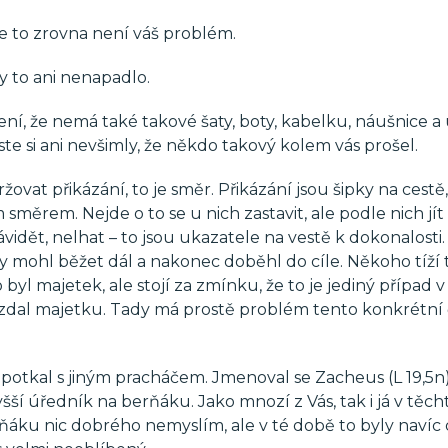
že to zrovna není váš problém.
y to ani nenapadlo.
, že nemá také takové šaty, boty, kabelku, náušnice a
y jste si ani nevšimly, že někdo takový kolem vás prošel.
žovat přikázání, to je směr. Přikázání jsou šipky na cestě,
měrem. Nejde o to se u nich zastavit, ale podle nich jít 
vidět, nelhat – to jsou ukazatele na vestě k dokonalosti.
 mohl běžet dál a nakonec doběhl do cíle. Někoho tíží t
byl majetek, ale stojí za zmínku, že to je jediný případ v 
vzdal majetku. Tady má prostě problém tento konkrétní
 potkal s jiným pracháčem. Jmenoval se Zacheus (L 19,5n)
ší úředník na berňáku. Jako mnozí z Vás, tak i já v těch
rňáku nic dobrého nemyslím, ale v té době to byly navíc