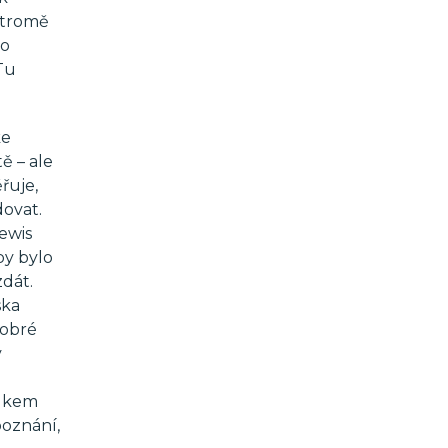
 stromě
ho
 Tu
ke
ě – ale
řuje,
ovat.
Lewis
by bylo
zdát.
ska
dobré
v
tukem
poznání,