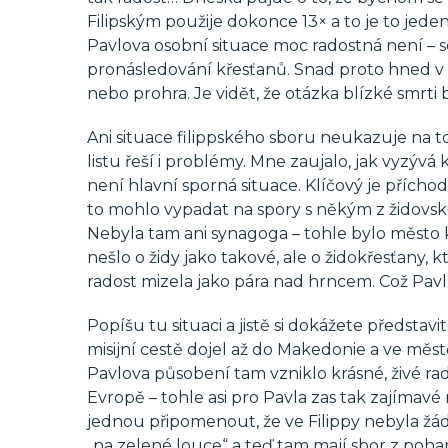
Filipským použije dokonce 13× a to je to jede
Pavlova osobní situace moc radostná není – s
pronásledování křesťanů. Snad proto hned v pr
nebo prohra. Je vidět, že otázka blízké smrti
Ani situace filippského sboru neukazuje na to
listu řeší i problémy. Mne zaujalo, jak vyzývá
není hlavní sporná situace. Klíčový je příchod
to mohlo vypadat na spory s někým z židovské
Nebyla tam ani synagoga – tohle bylo město k
nešlo o židy jako takové, ale o židokřesťany, k
radost mizela jako pára nad hrncem. Což Pavl
Popíšu tu situaci a jistě si dokážete představit
misijní cestě dojel až do Makedonie a ve měst
Pavlova působení tam vzniklo krásné, živé ra
Evropě – tohle asi pro Pavla zas tak zajímavé n
jednou připomenout, že ve Filippy nebyla žádná
„na zelené louce“ a teď tam mají sbor z poha