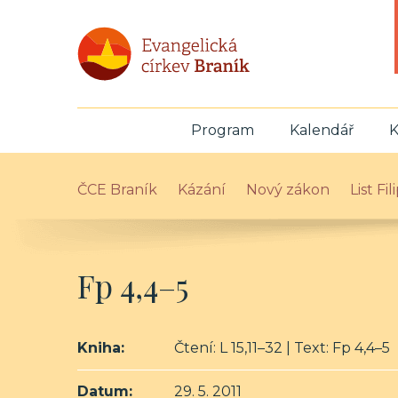
Program
Kalendář
K
ČCE Braník
Kázání
Nový zákon
List Fi
Fp 4,4–5
Kniha:
Čtení: L 15,11–32 | Text: Fp 4,4–5
Datum:
29. 5. 2011