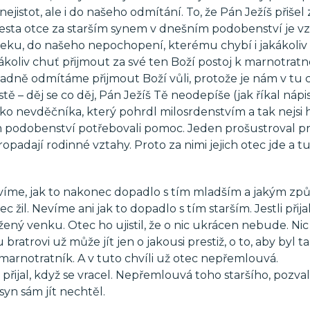
nejistot, ale i do našeho odmítání. To, že Pán Ježíš přišel 
 Cesta otce za starším synem v dnešním podobenství je v
zteku, do našeho nepochopení, kterému chybí i jakákoliv
ákoliv chuť přijmout za své ten Boží postoj k marnotra
sadně odmítáme přijmout Boží vůli, protože je nám v tu c
rostě – děj se co děj, Pán Ježíš Tě neodepíše (jak říkal nápi
ako nevděčníka, který pohrdl milosrdenstvím a tak nejsi
ím podobenství potřebovali pomoc. Jeden prošustroval pr
dají rodinné vztahy. Proto za nimi jejich otec jde a t
evíme, jak to nakonec dopadlo s tím mladším a jakým z
žil. Nevíme ani jak to dopadlo s tím starším. Jestli přija
ený venku. Otec ho ujistil, že o nic ukrácen nebude. Nic
u bratrovi už může jít jen o jakousi prestiž, o to, aby byl t
marnotratník. A v tuto chvíli už otec nepřemlouvá.
řijal, když se vracel. Nepřemlouvá toho staršího, pozval 
syn sám jít nechtěl.