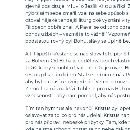
zjevně cosi cituje. Mluví o Ježíši Kristu a řík
nýbrž sám sebe zmařil, vzal na sebe způsob slu
citoval nějaké tehdejší liturgické vyznání ví
Filippech dobře znali. A Pavel se od toho odraz
bohoslužbách – vezměte to vážně!“ Vzpomeňte 
podstatou rovný byl Bohu, slávy se úplně bez
A ti filippští křesťané se nad slovy této písn
za Bohem. Od Boha je odděloval jejich vlastní 
Ježíš, který si mohl užívat toho, že je roven B
sestoupil k nám lidem. Stal se jedním z nás.
aby byl na naší úrovni jednání.Velmi jednozna
Zemřel za nás na kříži. Tohle je pro nás Bůh 
vznešenost – aby nám pomohl, aby nás postrč
Tím ten hymnus ale nekončí. Kristus byl opě
oslavovat za to, co pro nás udělal. Kristus na
pro nás připravil nebeské příbytky. Tam, kde m
kde nejsme schopni dostat se do nebe, tak on