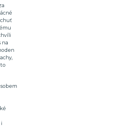
za
zácné
 chuť
tnému
hvíli
s na
 hoden
achy,
uto
působem
l
aké
i