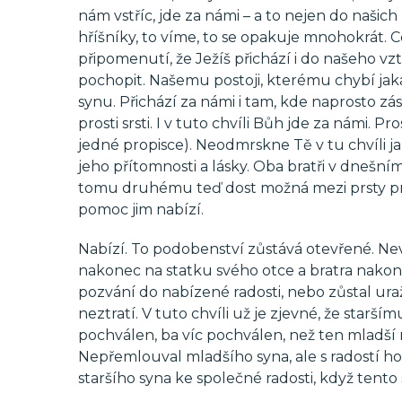
nám vstříc, jde za námi – a to nejen do našich 
hříšníky, to víme, to se opakuje mnohokrát.
připomenutí, že Ježíš přichází i do našeho v
pochopit. Našemu postoji, kterému chybí jak
synu. Přichází za námi i tam, kde naprosto zá
prosti srsti. I v tuto chvíli Bůh jde za námi. P
jedné propisce). Neodmrskne Tě v tu chvíli j
jeho přítomnosti a lásky. Oba bratři v dnešn
tomu druhému teď dost možná mezi prsty propa
pomoc jim nabízí.
Nabízí. To podobenství zůstává otevřené. N
nakonec na statku svého otce a bratra nakonec 
pozvání do nabízené radosti, nebo zůstal uraž
neztratí. V tuto chvíli už je zjevné, že starším
pochválen, ba víc pochválen, než ten mladší 
Nepřemlouval mladšího syna, ale s radostí ho p
staršího syna ke společné radosti, když tento 