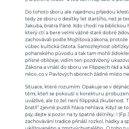
Do tohoto sboru ale najednou přijedou křesťa
tedy ze sboru o desítky let staršího, než je te
Jakuba, bratra Páně. Kdo chodí na biblickou ho
který ctí a bere velmi vážně staré dobré židov
zachovávali podle Mojžíšova zákona, protože 
vůbec kultická čistota. Samozřejmost obřízky.
pohanského původu a tak tam mohli židokřesť
přísné obličeje, vidím ten pozdvižený ukazo
Zákona a vnáší do sboru ve Filippech řád a k
něco, co v Pavlových sborech žádné místo n
Situace, které rozumím. Opakuje se v dějiná
těmi, kteří se pokouší o korekturu probuzeno
uvážlivě, ale to žel není filippská zkušenost
bratři“ zjevně pustili hlava nehlava. Když se t
psy, dejte si pozor na ty špatné dělníky…! (Fp
zachovávání tradice přináší rozkol, hádky a sp
ukřižovaného a zmrtvýchvstalého.. O toho tu jd