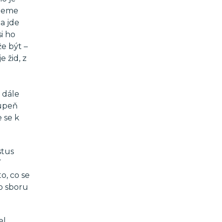
udeme
 a jde
i ho
e být –
e žid, z
 dále
tupeň
 se k
stus
í
o, co se
do sboru
el