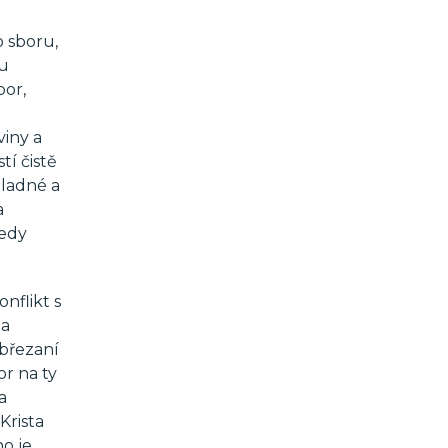
o sboru,
tu
bor,
viny a
tí čistě
hladné a
a
tedy
nflikt s
 a
obřezaní
or na ty
a
Krista
no je