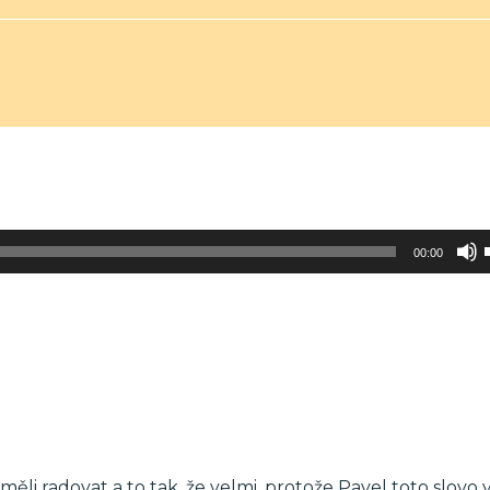
00:00
li radovat a to tak, že velmi, protože Pavel toto slovo v