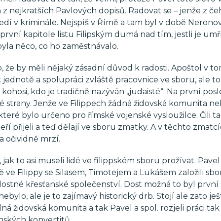
n z nejkratších Pavlových dopisů. Radovat se – jenže z č
edí v kriminále. Nejspíš v Římě a tam byl v době Nerono
vní kapitole listu Filipským dumá nad tím, jestli je umř
 byla něco, co ho zaměstnávalo.
, že by měli nějaký zásadní důvod k radosti. Apoštol v t
 k jednotě a spolupráci zvláště pracovnice ve sboru, ale t
 kohosi, kdo je tradičně nazýván „judaisté“. Na první pos
 strany. Jenže ve Filippech žádná židovská komunita ne
teré bylo určeno pro římské vojenské vysloužilce. Čili t
teří přijeli a teď dělají ve sboru zmatky. A v těchto zmatc
a očividně mrzí.
, jak to asi museli lidé ve filippském sboru prožívat. Pavel
ě ve Filippy se Silasem, Timotejem a Lukášem založili sbor
dostné křesťanské společenství. Dost možná to byl první 
ebylo, ale je to zajímavý historický drb. Stojí ale zato ješ
 židovská komunita a tak Pavel a spol. rozjeli práci tak 
nských konvertitů.