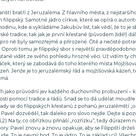
nští bratří z Jeruzaléma. Z hlavního města, z nejstaršíh
n filippský. Samotné jádro církve, které se opírá o autori
dinu, kde si vykládáme Jakubův list, tak vědí, že to je s
ské tradice, tak jak je první křesťané (původem židé!) dál
pro ně byly samozřejmé a přirozené. Čité a nečisté potra
 Oproti tomu je filippský sbor s největší pravděpodobnos
ané vidět ze svého pohledu hrozné věci. Už vidím ty c
váček, který se zabodává do toho kterého místa Mojžíšov
ázeň. Jenže je to jeruzalémský řád a mojžíšovská kázeň, 
emá.
ch jako průvodní jev každého duchovního probuzení – ko
sti pomocí tradice a řádů. Snad se to dá udělat moudře
. Tady se do filippských křesťanů z pohanů jeruzalémští „
o Pavel dozvěděl, tak daleko pro slovo nejde: Dejte si poz
 3,2) Na ty, co obřízkou přináší „rozřízku“, tedy důrazem n
ory. Pavel znovu a znovu opakuje, aby se Filippští drželi 
e. To je pevný bod. To je jádro. To je základ i cíl. Všech