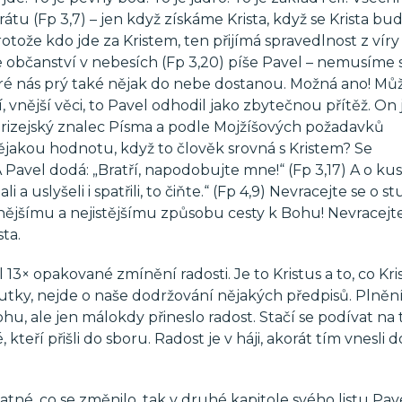
tu (Fp 3,7) – jen když získáme Krista, když se Krista b
otože kdo jde za Kristem, ten přijímá spravedlnost z víry
čanství v nebesích (Fp 3,20) píše Pavel – nemusíme s
ré nás prý také nějak do nebe dostanou. Možná ano! Můž
, vnější věci, to Pavel odhodil jako zbytečnou přítěž. On j
rizejský znalec Písma a podle Mojžíšových požadavků
nějakou hodnotu, když to člověk srovná s Kristem? Se
A Pavel dodá: „Bratří, napodobujte mne!“ (Fp 3,17) A o kus
i a uslyšeli i spatřili, to čiňte.“ (Fp 4,9) Nevracejte se o s
cnějšímu a nejistějšímu způsobu cesty k Bohu! Nevracejte
sta.
3× opakované zmínění radosti. Je to Kristus a to, co Kri
kutky, nejde o naše dodržování nějakých předpisů. Plněn
ohu, ale jen málokdy přineslo radost. Stačí se podívat na t
kteří přišli do sboru. Radost je v háji, akorát tím vnesli 
tatné, co se změnilo, tak v druhé kapitole svého listu Pav