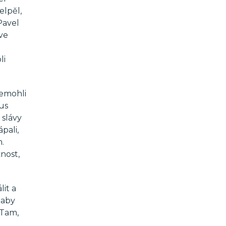
elpěl,
Pavel
 ve
li
nemohli
tus
 slávy
pali,
m.
nost,
it a
 aby
 Tam,