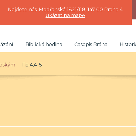
Najdete nás: Modřanská 1821/118, 147 00 Praha 4
ukázat na mapě
ázání
Biblická hodina
Časopis Brána
Histori
lipským
Fp 4,4–5