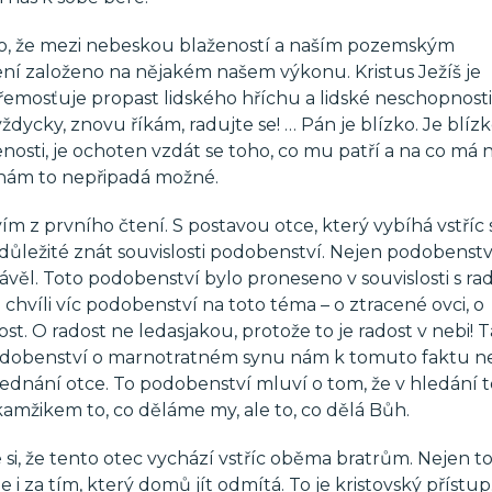
 To, že mezi nebeskou blažeností a naším pozemským
není založeno na nějakém našem výkonu. Kristus Ježíš je
řemosťuje propast lidského hříchu a lidské neschopnosti
dycky, znovu říkám, radujte se! … Pán je blízko. Je blíz
osti, je ochoten vzdát se toho, co mu patří a na co má 
y nám to nepřipadá možné.
m z prvního čtení. S postavou otce, který vybíhá vstří
ůležité znát souvislosti podobenství. Nejen podobenstv
věl. Toto podobenství bylo proneseno v souvislosti s rad
chvíli víc podobenství na toto téma – o ztracené ovci, o
dost. O radost ne ledasjakou, protože to je radost v nebi! 
. Podobenství o marnotratném synu nám k tomuto faktu 
 jednání otce. To podobenství mluví o tom, že v hledání 
kamžikem to, co děláme my, ale to, co dělá Bůh.
 si, že tento otec vychází vstříc oběma bratrům. Nejen 
 i za tím, který domů jít odmítá. To je kristovský přístup