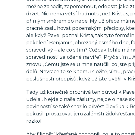
možno zahodit, zapomenout, odepsat jako ztrá
držet. Nic nemá větší hodnotu, než Kristus, pr
přímým směrem do nebe. My už přece máme ob
pracně zasluhovat pozemskými předpisy, kte
ale když Pavel poznal Krista, tak tyto formální
pokolení Benjamín, obřezaný osmého dne, fa
spravedlivý – ale co s tím? Cožpak tohle má 
spravedlností založené na víře?! Pryč s tím… 
znovu „Čemu jste se u mne naučili, co jste přijal
dolů. Nevracejte se k tomu složitějšímu, pra
poslušností předpisů, když už jste uvěřili v Kri
Tady už konečně proznívá ten důvod k Pavel 1
udělal. Nejde o naše zásluhy, nejde o naše s
povinností se také snažilo přivést člověka k B
pokusili prosazovat jeruzalémští židokřesťané, 
rozkol.
Aby filippští křesťané pochopili, co je to pods