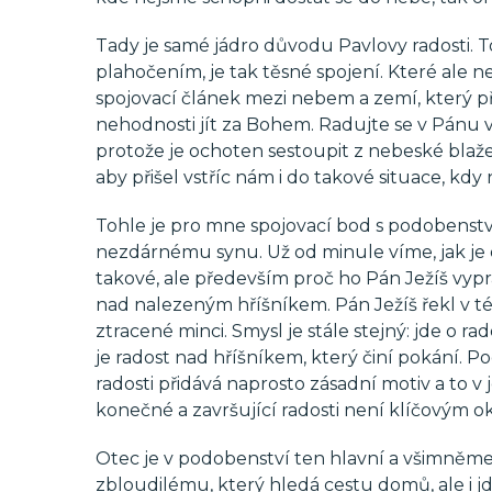
Tady je samé jádro důvodu Pavlovy radosti.
plahočením, je tak těsné spojení. Které ale 
spojovací článek mezi nebem a zemí, který p
nehodnosti jít za Bohem. Radujte se v Pánu vž
protože je ochoten sestoupit z nebeské blažen
aby přišel vstříc nám i do takové situace, kd
Tohle je pro mne spojovací bod s podobenství
nezdárnému synu. Už od minule víme, jak je d
takové, ale především proč ho Pán Ježíš vyprá
nad nalezeným hříšníkem. Pán Ježíš řekl v té 
ztracené minci. Smysl je stále stejný: jde o ra
je radost nad hříšníkem, který činí pokání
radosti přidává naprosto zásadní motiv a to v
konečné a završující radosti není klíčovým o
Otec je v podobenství ten hlavní a všimněme
zbloudilému, který hledá cestu domů, ale i jde