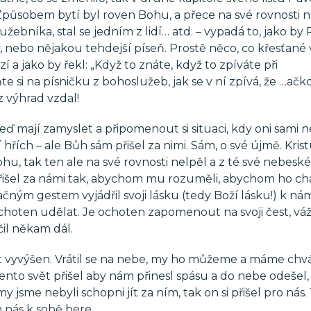
á: Způsobem bytí byl roven Bohu, a přece na své rovnosti n
žebníka, stal se jedním z lidí… atd. – vypadá to, jako by 
ry, nebo nějakou tehdejší píseň. Prostě něco, co křesťané
í a jako by řekl: „Když to znáte, když to zpíváte při
si na písničku z bohoslužeb, jak se v ní zpívá, že …ačko
 výhrad vzdal!
ě teď mají zamyslet a připomenout si situaci, kdy oni sami 
hřích – ale Bůh sám přišel za nimi. Sám, o své újmě. Kris
ohu, tak ten ale na své rovnosti nelpěl a z té své nebeské
 Přišel za námi tak, abychom mu rozuměli, abychom ho chá
čným gestem vyjádřil svoji lásku (tedy Boží lásku!) k ná
ochoten udělat. Je ochoten zapomenout na svoji čest, váž
il někam dál.
t vyvýšen. Vrátil se na nebe, my ho můžeme a máme chvál
 tento svět přišel aby nám přinesl spásu a do nebe odešel,
y jsme nebyli schopni jít za ním, tak on si přišel pro nás.
 nás k sobě bere.