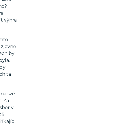
eho?
va
ít výhra
omto
o zjevně
lech by
byla.
ady
ích ta
 na své
. Za
sbor v
tě
říkajíc