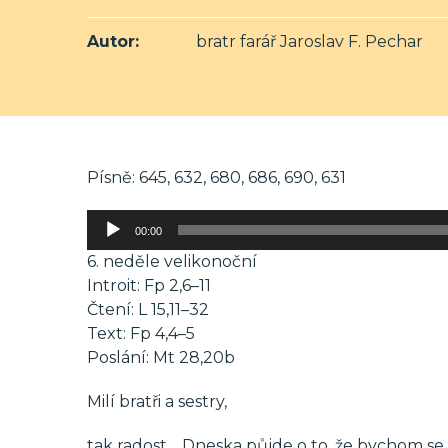
Autor:
bratr farář Jaroslav F. Pechar
Písně: 645, 632, 680, 686, 690, 631
Audio
00:00
přehrávač
6. neděle velikonoční
Introit: Fp 2,6–11
Čtení: L 15,11–32
Text: Fp 4,4–5
Poslání: Mt 28,20b
Milí bratři a sestry,
tak radost… Dneska půjde o to, že bychom se mě