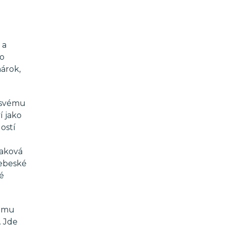
 a
ko
nárok,
c svému
í jako
ostí
Taková
nebeské
té
tomu
. Jde