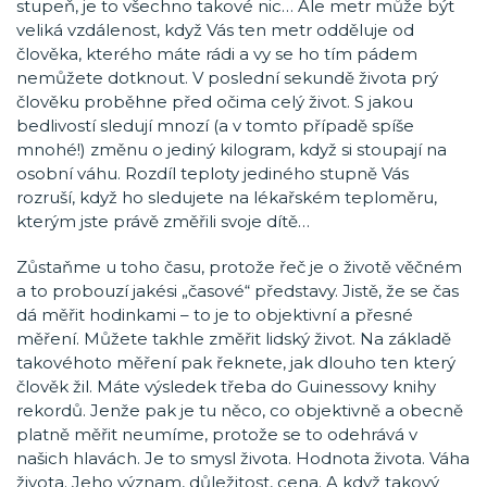
stupeň, je to všechno takové nic… Ale metr může být
veliká vzdálenost, když Vás ten metr odděluje od
člověka, kterého máte rádi a vy se ho tím pádem
nemůžete dotknout. V poslední sekundě života prý
člověku proběhne před očima celý život. S jakou
bedlivostí sledují mnozí (a v tomto případě spíše
mnohé!) změnu o jediný kilogram, když si stoupají na
osobní váhu. Rozdíl teploty jediného stupně Vás
rozruší, když ho sledujete na lékařském teploměru,
kterým jste právě změřili svoje dítě…
Zůstaňme u toho času, protože řeč je o životě věčném
a to probouzí jakési „časové“ představy. Jistě, že se čas
dá měřit hodinkami – to je to objektivní a přesné
měření. Můžete takhle změřit lidský život. Na základě
takovéhoto měření pak řeknete, jak dlouho ten který
člověk žil. Máte výsledek třeba do Guinessovy knihy
rekordů. Jenže pak je tu něco, co objektivně a obecně
platně měřit neumíme, protože se to odehrává v
našich hlavách. Je to smysl života. Hodnota života. Váha
života. Jeho význam, důležitost, cena. A když takový