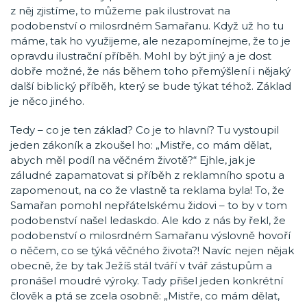
z něj zjistíme, to můžeme pak ilustrovat na
podobenství o milosrdném Samařanu. Když už ho tu
máme, tak ho využijeme, ale nezapomínejme, že to je
opravdu ilustrační příběh. Mohl by být jiný a je dost
dobře možné, že nás během toho přemýšlení i nějaký
další biblický příběh, který se bude týkat téhož. Základ
je něco jiného.
Tedy – co je ten základ? Co je to hlavní? Tu vystoupil
jeden zákoník a zkoušel ho: „Mistře, co mám dělat,
abych měl podíl na věčném životě?“ Ejhle, jak je
záludné zapamatovat si příběh z reklamního spotu a
zapomenout, na co že vlastně ta reklama byla! To, že
Samařan pomohl nepřátelskému židovi – to by v tom
podobenství našel ledaskdo. Ale kdo z nás by řekl, že
podobenství o milosrdném Samařanu výslovně hovoří
o něčem, co se týká věčného života?! Navíc nejen nějak
obecně, že by tak Ježíš stál tváří v tvář zástupům a
pronášel moudré výroky. Tady přišel jeden konkrétní
člověk a ptá se zcela osobně: „Mistře, co mám dělat,