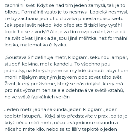
zachránil svět. Když se nad tím jeden zamyslí, tak je to
blbost. Formálně vzato je to nesmysl. Logický nesmysl,
že by záchrana jednoho člověka přinesla spásu světu.
Jak spasil svět někdo, kdo před sto či tisíci lety vytáhl
topícího se z vody?! Ale je za tím rozpoznání, že se dá
na svět dívat i jinak a že jsou i jiná měřítka, než formální
logika, matematika či fyzika.
„Soustava SI“ definuje metr, kilogram, sekundu, ampér,
stupeň kelvina, mol a kandelu. To všechno jsou
jednotky, na kterých jsme se my lidé dohodli, abychom
mohli nějakým stejným jazykem popisovat této svět.
Život, který prožíváme, který se nás dotýká, který má
pro nás význam, ten se ale odehrává ve světě vztahů,
ne ve světě fyzikálních veličin.
Jeden metr, jedna sekunda, jeden kilogram, jeden
teplotní stupeň… Když si to představíte v praxi, co to je,
když něco měří metr, něco trvá jedinou sekundu a
něčeho máte kilo, nebo se to liší v teplotě o jeden