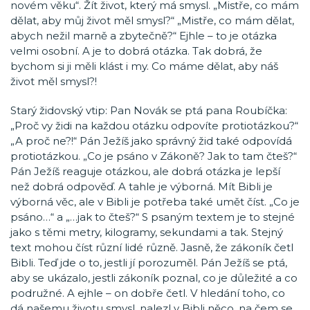
novém věku“. Žít život, který má smysl. „Mistře, co mám
dělat, aby můj život měl smysl?“ „Mistře, co mám dělat,
abych nežil marně a zbytečně?“ Ejhle – to je otázka
velmi osobní. A je to dobrá otázka. Tak dobrá, že
bychom si ji měli klást i my. Co máme dělat, aby náš
život měl smysl?!
Starý židovský vtip: Pan Novák se ptá pana Roubíčka:
„Proč vy židi na každou otázku odpovíte protiotázkou?“
„A proč ne?!“ Pán Ježíš jako správný žid také odpovídá
protiotázkou. „Co je psáno v Zákoně? Jak to tam čteš?“
Pán Ježíš reaguje otázkou, ale dobrá otázka je lepší
než dobrá odpověď. A tahle je výborná. Mít Bibli je
výborná věc, ale v Bibli je potřeba také umět číst. „Co je
psáno…“ a „…jak to čteš?“ S psaným textem je to stejné
jako s těmi metry, kilogramy, sekundami a tak. Stejný
text mohou číst různí lidé různě. Jasně, že zákoník četl
Bibli. Teď jde o to, jestli jí porozuměl. Pán Ježíš se ptá,
aby se ukázalo, jestli zákoník poznal, co je důležité a co
podružné. A ejhle – on dobře četl. V hledání toho, co
dá našemu životu smysl, nalezl v Bibli něco, na čem se