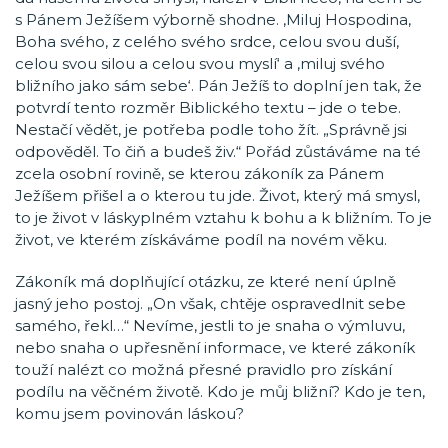
s Pánem Ježíšem výborně shodne. ‚Miluj Hospodina,
Boha svého, z celého svého srdce, celou svou duší,
celou svou silou a celou svou myslí‘ a ‚miluj svého
bližního jako sám sebe‘. Pán Ježíš to doplní jen tak, že
potvrdí tento rozměr Biblického textu – jde o tebe.
Nestačí vědět, je potřeba podle toho žít. „Správně jsi
odpověděl. To čiň a budeš živ.“ Pořád zůstáváme na té
zcela osobní rovině, se kterou zákoník za Pánem
Ježíšem přišel a o kterou tu jde. Život, který má smysl,
to je život v láskyplném vztahu k bohu a k bližním. To je
život, ve kterém získáváme podíl na novém věku.
Zákoník má doplňující otázku, ze které není úplně
jasný jeho postoj. „On však, chtěje ospravedlnit sebe
samého, řekl…“ Nevíme, jestli to je snaha o výmluvu,
nebo snaha o upřesnění informace, ve které zákoník
touží nalézt co možná přesné pravidlo pro získání
podílu na věčném životě. Kdo je můj bližní? Kdo je ten,
komu jsem povinován láskou?