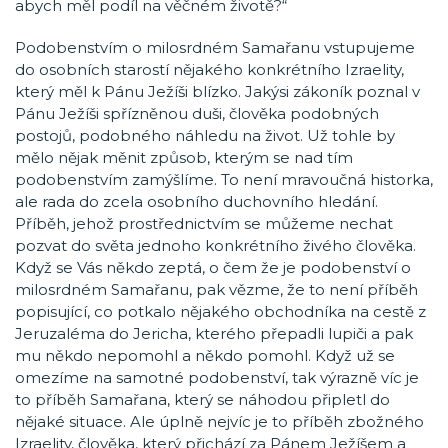
abych měl podíl na věčném životě?“
Podobenstvím o milosrdném Samařanu vstupujeme
do osobních starostí nějakého konkrétního Izraelity,
který měl k Pánu Ježíši blízko. Jakýsi zákoník poznal v
Pánu Ježíši spřízněnou duši, člověka podobných
postojů, podobného náhledu na život. Už tohle by
mělo nějak měnit způsob, kterým se nad tím
podobenstvím zamýšlíme. To není mravoučná historka,
ale rada do zcela osobního duchovního hledání.
Příběh, jehož prostřednictvím se můžeme nechat
pozvat do světa jednoho konkrétního živého člověka.
Když se Vás někdo zeptá, o čem že je podobenství o
milosrdném Samařanu, pak vězme, že to není příběh
popisující, co potkalo nějakého obchodníka na cestě z
Jeruzaléma do Jericha, kterého přepadli lupiči a pak
mu někdo nepomohl a někdo pomohl. Když už se
omezíme na samotné podobenství, tak výrazně víc je
to příběh Samařana, který se náhodou připletl do
nějaké situace. Ale úplně nejvíc je to příběh zbožného
Izraelity, člověka, který přichází za Pánem Ježíšem a