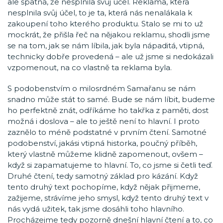
ale špatná, že nesplnila svůj účel. Reklama, která
nesplnila svůj účel, to je ta, která nás nenalákala k
zakoupení toho kterého produktu. Stalo se mi to už
mockrát, že přišla řeč na nějakou reklamu, shodli jsme
se na tom, jak se nám líbila, jak byla nápaditá, vtipná,
technicky dobře provedená – ale už jsme si nedokázali
vzpomenout, na co vlastně ta reklama byla.
S podobenstvím o milosrdném Samařanu se nám
snadno může stát to samé. Bude se nám líbit, budeme
ho perfektně znát, odříkáme ho takřka z paměti, dost
možná i doslova – ale to ještě není to hlavní. I proto
zaznělo to méně podstatné v prvním čtení. Samotné
podobenství, jakási vtipná historka, poučný příběh,
který vlastně můžeme klidně zapomenout, ovšem –
když si zapamatujeme to hlavní. To, co jsme si četli teď.
Druhé čtení, tedy samotný základ pro kázání. Když
tento druhý text pochopíme, když nějak přijmeme,
zažijeme, strávíme jeho smysl, když tento druhý text v
nás vydá užitek, tak jsme dosáhli toho hlavního.
Procházejme tedy pozorně dnešní hlavní čtení a to, co