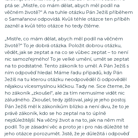
ptá se: „Mistře, co mám dělat, abych měl podíl na
věčném životě?“ A na tuhle otázku Pán Ježíš příběhem
o Samařanovi odpovídá. Kvůli téhle otázce ten příběh
zazněl a kvůli této otázce ho tedy čtěme.
„Mistře, co mám dělat, abych měl podíl na věčném
životě?“ To je dobrá otázka. Položit dobrou otázku,
vědět, jak se zeptat a na co se vůbec zeptat – to není
nic samozřejmého! To je velké umění, umět se zeptat
na to podstatné. Tento zákoník to uměl. A Pán Ježíš s
ním odpověď hledal. Máme řadu případů, kdy Pán
Ježíš na tu kterou otázku neodpověděl či odpověděl
nějakou vícesmyslnou kličkou. Tady ne. Sice čteme, že
ho zákoník „zkoušel“, ale za tím nemusíme vidět nic
záludného. Zkoušel, tedy zjišťoval, jaký je jeho postoj.
Pán Ježíš měl k zákoníkům blízko a není divu, že to je
právě zákoník, kdo se ho zeptal na to úplně
nejdůležitější. Na věčný život a na to, jak na něm mít
podíl. To je zásadní věc a proto je i pro nás důležité té
jeho otázce porozumět. Jistě, že je důležitá i odpověď