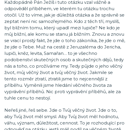
Každopádně Pán Ježíš i tuto otázku vzal vážně a
odpověděl příběhem, ve kterém tu otázku trochu
otočil. Už to víme, jak je důležitá otázka a že správně se
zeptat není nic samozřejmého. Kdo z těch tří, myslíš,
byl bližním tomu, který upadl mezi lupiče? Ne kdo je
můj bližní, ale komu se stanu já bližním. Znovu a znovu
se vrací prostý fakt, že jde o toho zákoníka, že jde o mě,
že jde o Tebe. Muž na cestě z Jeruzaléma do Jericha,
lupiči, kněz, levita, Samařan… to je všechno
podobenství skutečných osob a skutečných dějů, tedy
nás a toho, co prožíváme my. Tedy půjde o jeho věčný
život, můj věčný život a tvůj věčný život. Jakmile se
tento rozměr ztratí, ztratili jsme to nejcennější z
příběhu. Vyměnili jsme hledání věčného života za
vyprávění příběhů. Nic proti vyprávění příběhů, ale za
tuhle cenu to nestojí.
Neřeš jiné, řeš sebe. Jde o Tvůj věčný život. Jde o to,
aby Tvůj život měl smysl. Aby Tvůj život měl hodnotu,
váhu, význam, důležitost, cennost. To je rozhodující pro
odpověď na otázku, jestli máš podíl na věčném životě,