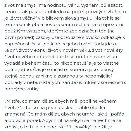
život má smysl, má hodnotu, váhu, význam, důležitost,
cenu – tak pak bez ohledu na počet prožitých vteřin to
je „život věčný“ v biblickém slova smyslu. Na tohle se
ten zákoník ptá a novozákonní řečtina na to upozorní
použitým výrazem, kterým je zde označen ten (na
první pohled) časový úsek. Použité slovíčko odkazuje k
naplněnosti času, ne k délce jeho trvání. Tady jde o
„aion“, život v eonu, život v novém věku, život nové éry,
život nového řádu věcí. Jak to v tomto novém věku
vypadá s během času, to nikdo netuší a je to vlastně
úplně jedno. Čas je součástí stvoření a jako takový
stejně jednou zanikne a zůstanou ty nepomíjející
poklady v nebi, o kterých Pán Ježíš mluvil v souvislosti s
dobrými skutky.
„Mistře, co mám dělat, abych měl podíl na věčném
životě?“ – toliko na první poslech tahle otázka
znamená: Co mám dělat, abych neumřel, ale žil pořád
a pořád a pořád. Abych žil na věky! Ale nenechme se
zmást, o to tu ale nejde. Ne žít „navěky“, ale žít „v