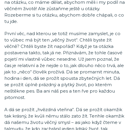
na otázku, co máme dělat, abychom měli i my podíl na
věčném životě! Ale zůstaňme ještě u otázky.
Rozeberme si tu otázku, abychom dobře chápali, o co
tu jde.
První věc, nad kterou se totiž musíme zamyslet, je co
to vůbec má být ten „věčný život“. Chtěli byste žít
věčně? Chtěli byste žít napořád? Když je ta otázka
postavena takto, tak já ne. Přiznávám, že tohle časové
pojetí mi vlastně vůbec nesedne. Už jsem poznal, že
čas je relativní a že nejde o to, jak dlouho něco trvá, ale
jak to „něco“ člověk prožívá. Dá se promarnit minuta,
hodina i den, dá se prožít spousta zbytečných let. Dá
se prožít úplně prázdný a plytký život, po kterém
neštěkne pes. Ba ani náš pes a ten řve pro každou
pitomost.
A dá se prožít „hvězdná vteřina“. Dá se prožít okamžik
tak krásný, že kvůli němu stálo zato žít. Tenhle okamžik
dá našemu životu věčný smysl – asi jako když čteme v
talmudu, že kdo zachránil jeden lidský život, tak