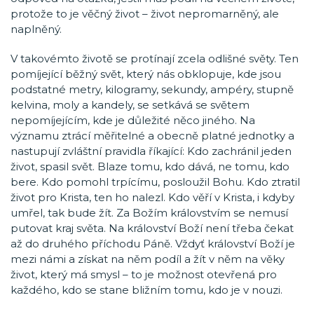
protože to je věčný život – život nepromarněný, ale
naplněný.
V takovémto životě se protínají zcela odlišné světy. Ten
pomíjející běžný svět, který nás obklopuje, kde jsou
podstatné metry, kilogramy, sekundy, ampéry, stupně
kelvina, moly a kandely, se setkává se světem
nepomíjejícím, kde je důležité něco jiného. Na
významu ztrácí měřitelné a obecně platné jednotky a
nastupují zvláštní pravidla říkající: Kdo zachránil jeden
život, spasil svět. Blaze tomu, kdo dává, ne tomu, kdo
bere. Kdo pomohl trpícímu, posloužil Bohu. Kdo ztratil
život pro Krista, ten ho nalezl. Kdo věří v Krista, i kdyby
umřel, tak bude žít. Za Božím královstvím se nemusí
putovat kraj světa. Na království Boží není třeba čekat
až do druhého příchodu Páně. Vždyť království Boží je
mezi námi a získat na něm podíl a žít v něm na věky
život, který má smysl – to je možnost otevřená pro
každého, kdo se stane bližním tomu, kdo je v nouzi.