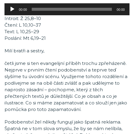
Audio
00:00
00:00
přehrávač
Introit: Ž 25,8–10
Čtení: L 10,10–37
Text: L 10,25–29
Poslání: Mt 6,19–21
Milí bratři a sestry,
četli jsme si ten evangelijní příběh trochu zpřeházeně.
Nejprve v prvním čtení podobenství a teprve teď
slyšíme tu úvodní scénu. Využijeme tohoto rozdělení a
podívejme se na obě části zvlášť a pak udělejme to
naprosto zásadní – pochopme, který z těch
přečtených textů je důležitější. Co je obsah a co je
ilustrace. Co si máme zapamatovat a co slouží jen jako
pomůcka pro toto zapamatování.
Podobenství žel někdy fungují jako špatná reklama.
Špatná ne v tom slova smyslu, že by se nám nelíbila,