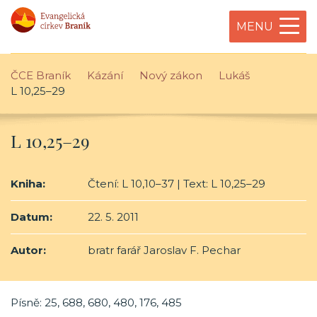
MENU
ČCE Braník
Kázání
Nový zákon
Lukáš
L 10,25–29
L 10,25–29
Kniha:
Čtení: L 10,10–37 | Text: L 10,25–29
Datum:
22. 5. 2011
Autor:
bratr farář Jaroslav F. Pechar
Písně: 25, 688, 680, 480, 176, 485