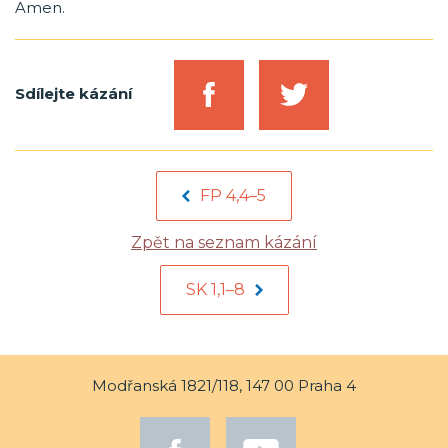
Amen.
Sdílejte kázání
FP 4,4–5
Zpět na seznam kázání
SK 1,1–8
Modřanská 1821/118, 147 00 Praha 4