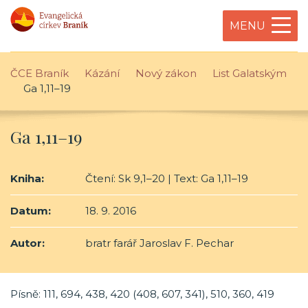
MENU
ČCE Braník
Kázání
Nový zákon
List Galatským
Ga 1,11–19
Ga 1,11–19
Kniha:
Čtení: Sk 9,1–20 | Text: Ga 1,11–19
Datum:
18. 9. 2016
Autor:
bratr farář Jaroslav F. Pechar
Písně: 111, 694, 438, 420 (408, 607, 341), 510, 360, 419