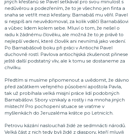
jiných křesťanů se Pavel setkával pro svou minulost s
nedůvěrou a podezřením, že to je všechno jen finta a
snaha se vetřít mezi křesťany. Barnabáš mu věřil. Pavel
si nejspíš ani neuvědomoval, za kolik vděčí Barnabášovi
a vůbec lidem kolem sebe. Mluví o tom, že nešel o
radu k žádnému člověku, ale možná že to je právě to
nejlepší vedení, které člověk ani nevnímá jako vedení.
Po Barnabášově boku při práci v Antiochii Pavel
duchovně rostl. Pavlova antiochijská zkušenost přinese
ještě další podstatný vliv, ale k tomu se dostaneme za
chvilku.
Předtím si musíme připomenout a uvědomit, že dávno
před začátkem veřejného působení apoštola Pavla,
tak už probíhala velká misijní práce lidí podobných
Barnabášovi. Sbory vznikaly a rostly i na mnoha jiných
místech! Pro pochopení situace se vraťme v
myšlenkách do Jeruzaléma krátce po Letnicích.
Petrovu kázání naslouchali židé ze sedmnácti národů.
Velká část z nich tedy byli židé z diaspory, kteří mluvili