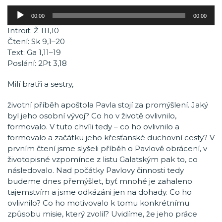
Audio
00:00
00:00
přehrávač
Introit: Ž 111,10
Čtení: Sk 9,1–20
Text: Ga 1,11–19
Poslání: 2Pt 3,18
Milí bratři a sestry,
životní příběh apoštola Pavla stojí za promýšlení. Jaký
byl jeho osobní vývoj? Co ho v životě ovlivnilo,
formovalo. V tuto chvíli tedy – co ho ovlivnilo a
formovalo a začátku jeho křesťanské duchovní cesty? V
prvním čtení jsme slyšeli příběh o Pavlově obrácení, v
životopisné vzpomínce z listu Galatským pak to, co
následovalo. Nad počátky Pavlovy činnosti tedy
budeme dnes přemýšlet, byť mnohé je zahaleno
tajemstvím a jsme odkázáni jen na dohady. Co ho
ovlivnilo? Co ho motivovalo k tomu konkrétnímu
způsobu misie, který zvolil? Uvidíme, že jeho práce