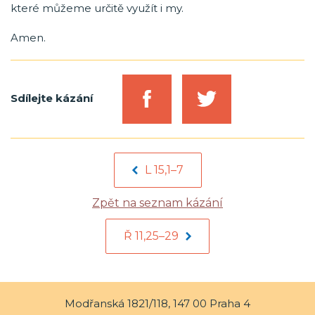
které můžeme určitě využít i my.
Amen.
Sdílejte kázání
L 15,1–7
Zpět na seznam kázání
Ř 11,25–29
Modřanská 1821/118, 147 00 Praha 4