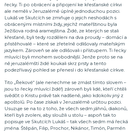
řecky. Ti po obrácení a připojení ke křesťanské církvi
ale neměli v Jeruzalémě úplně jednoduchou pozici.
Lukáš ve Skutcích se zmiňuje o jejich neshodách s
obrácenými místními židy, jejichž mateřštinou byla
Ježíšova rodná aramejština. Židé, ze kterých se stali
křesťané, byli tedy rozděleni na dva proudy – domácí a
přistěhovalé – které se zřetelně odlišovaly mateřským
jazykem. Zároveň se ale odlišovali i přístupem. Ti řecky
mluvící byli mnohem svobodnější. Jenže proto se na
ně jeruzalémští židé koukali skrz prsty a tento
podezřívavý pohled se přenesl i do křesťanské církve.
Tito „Řekové“ (ale nenechme se zmást tímto slovem –
jsou to řecky mluvící židé!) zároveň byli lidé, kteří chtěli
svědčit o Kristu právě tak nadšeně, jako kdokoliv jiný z
apoštolů. Po čase získali v Jeruzalémě určitou pozici.
Usuzuje se na to z toho, že všech sedm jáhnů, diakonů,
kteří byli zvoleni, aby sloužili u stolu – aspoň tak to
popisuje ve Skutcích Lukáš – tak všech sedm má řecká
jména. Štěpán, Filip, Prochor, Nikánor, Timón, Parmén