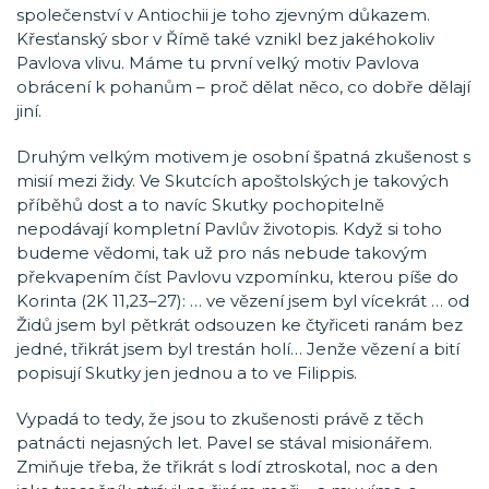
společenství v Antiochii je toho zjevným důkazem.
Křesťanský sbor v Římě také vznikl bez jakéhokoliv
Pavlova vlivu. Máme tu první velký motiv Pavlova
obrácení k pohanům – proč dělat něco, co dobře dělají
jiní.
Druhým velkým motivem je osobní špatná zkušenost s
misií mezi židy. Ve Skutcích apoštolských je takových
příběhů dost a to navíc Skutky pochopitelně
nepodávají kompletní Pavlův životopis. Když si toho
budeme vědomi, tak už pro nás nebude takovým
překvapením číst Pavlovu vzpomínku, kterou píše do
Korinta (2K 11,23–27): … ve vězení jsem byl vícekrát … od
Židů jsem byl pětkrát odsouzen ke čtyřiceti ranám bez
jedné, třikrát jsem byl trestán holí… Jenže vězení a bití
popisují Skutky jen jednou a to ve Filippis.
Vypadá to tedy, že jsou to zkušenosti právě z těch
patnácti nejasných let. Pavel se stával misionářem.
Zmiňuje třeba, že třikrát s lodí ztroskotal, noc a den