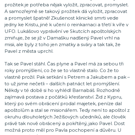
prožitek je potřeba nějak vyložit, zpracovat, promyslet.
A samozřejmě se takový prožitek dá vyložit, zpracovat
a promyslet špatně! Zkušenost klinické smrti vede
jedny ke Kristu, jiné k učení o reinkarnaci a třetí k víře v
UFO. Lukášovo vyprávění ve Skutcích apoštolských
zmiňuje, že se již v Damašku nadšený Pavel vrhl na
misii, ale byly z toho jen zmatky a sváry a tak tak, že
Pavel z města uprchl.
Tak se Pavel stáhl. Čas plyne a Pavel má za sebou tři
roky promýšlení, co že se to vlastně stalo. Co že to
vlastně prožil. Pak setkání s Petrem a Jakubem a pak –
to už jsme nečetli – dalších patnáct let promýšlení.
Někdy v té době si ho vyhlédl Barnabáš. Rozhodně
zajímavá postava z počátků křesťanství. Žid z Kypru,
který po svém obrácení prodal majetek, peníze dal
apoštolům a stal se misionářem. Tedy není to apoštol z
okruhu dlouholetých Ježíšových učedníků, ale člověk
právě tak nově obrácený a pokřtěný, jako Pavel. Dost
možná proto měl pro Pavla pochopení a důvěru. U