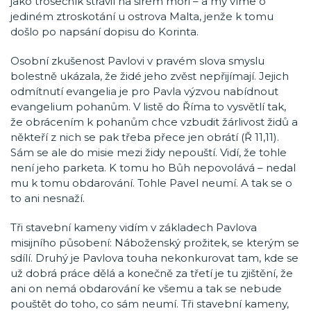
jako trosečník strávil na širém moři – a my víme o
jediném ztroskotání u ostrova Malta, jenže k tomu
došlo po napsání dopisu do Korinta.
Osobní zkušenost Pavlovi v pravém slova smyslu
bolestně ukázala, že židé jeho zvěst nepřijímají. Jejich
odmítnutí evangelia je pro Pavla výzvou nabídnout
evangelium pohanům. V listě do Říma to vysvětlí tak,
že obrácením k pohanům chce vzbudit žárlivost židů a
někteří z nich se pak třeba přece jen obrátí (Ř 11,11).
Sám se ale do misie mezi židy nepouští. Vidí, že tohle
není jeho parketa. K tomu ho Bůh nepovolává – nedal
mu k tomu obdarování. Tohle Pavel neumí. A tak se o
to ani nesnaží.
Tři stavební kameny vidím v základech Pavlova
misijního působení: Náboženský prožitek, se kterým se
sdílí. Druhý je Pavlova touha nekonkurovat tam, kde se
už dobrá práce dělá a konečně za třetí je tu zjištění, že
ani on nemá obdarování ke všemu a tak se nebude
pouštět do toho, co sám neumí. Tři stavební kameny,