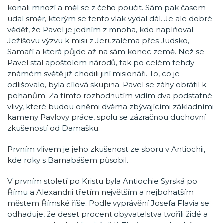
konali mnozí a měl se z čeho poučit. Sám pak časem
udal směr, kterým se tento vlak vydal dál. Je ale dobré
vědět, že Pavel je jedním z mnoha, kdo naplňoval
Ježíšovu výzvu k misii z Jeruzaléma přes Judsko,
Samaří a která půjde až na sám konec země. Než se
Pavel stal apoštolem národů, tak po celém tehdy
známém světě již chodili jiní misionáři. To, co je
odlišovalo, byla cílová skupina. Pavel se záhy obrátil k
pohanům. Za tímto rozhodnutím vidím dva podstatné
vlivy, které budou oněmi dvěma zbývajícími základními
kameny Pavlovy práce, spolu se zázračnou duchovní
zkušeností od Damašku.
Prvním vlivem je jeho zkušenost ze sboru v Antiochii,
kde roky s Barnabášem působil.
V prvním století po Kristu byla Antiochie Syrská po
Římu a Alexandrii třetím největším a nejbohatším
městem Římské říše. Podle vyprávění Josefa Flavia se
odhaduje, že deset procent obyvatelstva tvořili židé a