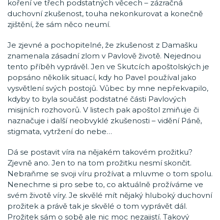
koření ve třech podstatných věcech – zázračná
duchovní zkušenost, touha nekonkurovat a konečně
zjištění, že sám něco neumí.
Je zjevné a pochopitelné, že zkušenost z Damašku
znamenala zásadní zlom v Pavlově životě. Nejednou
tento příběh vyprávěl. Jen ve Skutcích apoštolských je
popsáno několik situací, kdy ho Pavel používal jako
vysvětlení svých postojů. Vůbec by mne nepřekvapilo,
kdyby to byla součást podstatné části Pavlových
misijních rozhovorů. V listech pak apoštol zmiňuje či
naznačuje i další neobvyklé zkušenosti – vidění Páně,
stigmata, vytržení do nebe…
Dá se postavit víra na nějakém takovém prožitku?
Zjevně ano. Jen to na tom prožitku nesmí skončit.
Nebraňme se svoji víru prožívat a mluvme o tom spolu.
Nenechme si pro sebe to, co aktuálně prožíváme ve
svém životě víry. Je skvělé mít nějaký hluboký duchovní
prožitek a právě tak je skvělé o tom vyprávět dál.
Prožitek sám o sobě ale nic moc nezajistí. Takový