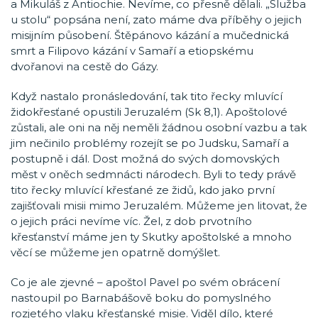
a Mikuláš z Antiochie. Nevíme, co přesně dělali. „Služba
u stolu“ popsána není, zato máme dva příběhy o jejich
misijním působení. Štěpánovo kázání a mučednická
smrt a Filipovo kázání v Samaří a etiopskému
dvořanovi na cestě do Gázy.
Když nastalo pronásledování, tak tito řecky mluvící
židokřesťané opustili Jeruzalém (Sk 8,1). Apoštolové
zůstali, ale oni na něj neměli žádnou osobní vazbu a tak
jim nečinilo problémy rozejít se po Judsku, Samaří a
postupně i dál. Dost možná do svých domovských
měst v oněch sedmnácti národech. Byli to tedy právě
tito řecky mluvící křesťané ze židů, kdo jako první
zajišťovali misii mimo Jeruzalém. Můžeme jen litovat, že
o jejich práci nevíme víc. Žel, z dob prvotního
křesťanství máme jen ty Skutky apoštolské a mnoho
věcí se můžeme jen opatrně domýšlet.
Co je ale zjevné – apoštol Pavel po svém obrácení
nastoupil po Barnabášově boku do pomyslného
rozjetého vlaku křesťanské misie. Viděl dílo, které