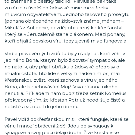
to znamenalo desítky tisíc lidí. Flavius se pak také
zmiňuje o úspěších židovské misie mezi řecky
mluvícím obyvatelstvem. Jednoho takového proselytu
(pohana obráceného na židovství) známe jménem –
Mikuláš z Antiochie, později obrácený ke křesťanství,
který se v Jeruzalémě stane diákonem. Mezi pohany,
kteří přijali židovskou víru, tedy zjevně misie fungovala
Vedle pravověrných židů tu byly i řady lidí, kteří věřili v
jediného Boha, kterým bylo židovství sympatické, ale
ne natolik, aby přijali obřízku a židovské předpisy o
rituální čistotě. Tito lidé s velkým nadšením přijímali
křesťanskou zvěst, která zachovala víru v jediného
Boha, ale k zachovávání Mojžíšova zákona nikoho
nenutila. Příkladem nám budiž třeba setník Kornelius
překvapený tím, že křesťan Petr už neodlišuje čisté a
nečisté a vstoupil do jeho domu.
Pavel vidí židokřesťanskou misii, která funguje, které se
věnují mnozí obrácení židé. Jdou od synagogy k
synagoze a svoji práci dělají dobře. Živé křesťanské