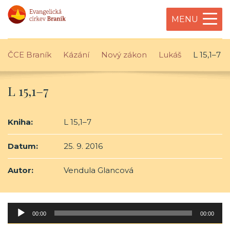
MENU
ČCE Braník
Kázání
Nový zákon
Lukáš
L 15,1–7
L 15,1–7
Kniha:
L 15,1–7
Datum:
25. 9. 2016
Autor:
Vendula Glancová
Audio
00:00
00:00
přehrávač