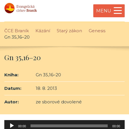
MENU
ČCE Braník
Kázání
Starý zákon
Genesis
Gn 35,16–20
Gn 35,16–20
Kniha:
Gn 35,16–20
Datum:
18. 8. 2013
Autor:
ze sborové dovolené
Audio
00:00
00:00