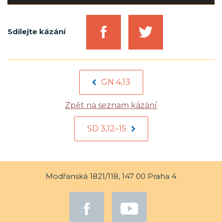
přehrávač
Sdílejte kázání
GN 4,13
Zpět na seznam kázání
SD 3,12–15
Modřanská 1821/118, 147 00 Praha 4