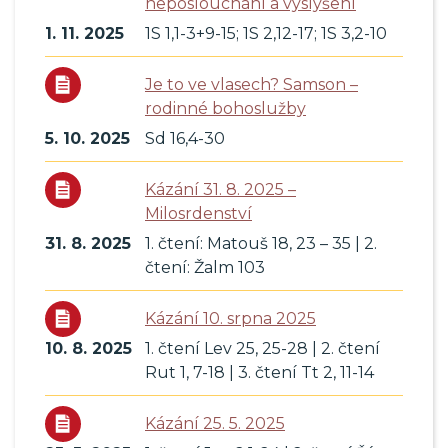
neposlouchání a vyslyšení
1. 11. 2025
1S 1,1-3+9-15; 1S 2,12-17; 1S 3,2-10
Je to ve vlasech? Samson –
rodinné bohoslužby
5. 10. 2025
Sd 16,4-30
Kázání 31. 8. 2025 –
Milosrdenství
31. 8. 2025
1. čtení: Matouš 18, 23 – 35 | 2.
čtení: Žalm 103
Kázání 10. srpna 2025
10. 8. 2025
1. čtení Lev 25, 25-28 | 2. čtení
Rut 1, 7-18 | 3. čtení Tt 2, 11-14
Kázání 25. 5. 2025