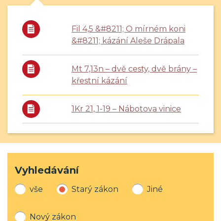
Fil 4,5 &#8211; O mírném koni
&#8211; kázání Aleše Drápala
Mt 7,13n – dvě cesty, dvě brány –
křestní kázání
1Kr 21, 1-19 – Nábotova vinice
Vyhledávání
vše
Starý zákon
Jiné
Nový zákon