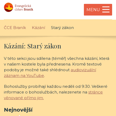
MENU
ČCE Braník
Kázání
Starý zákon
Kázání: Starý zákon
V této sekci jsou sdílena (téměř) všechna kázání, která
v našem kostele byla přednesena. Kromě textové
podoby je možné také shlédnout
audiovizuální
záznam na YouTube
.
Bohoslužby probíhají každou neděli od 9:30. Veškeré
informace o bohoslužbách, nalezenete na
stránce
věnované přímo jim.
Nejnovější