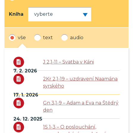
Kniha
vše
text
audio
J 2,1-11 – Svatba v Káni
7. 2. 2026
2Kr 2,1-19 – uzdravení Naamána
syrského
17. 1. 2026
Gn 3,1-9 – Adam a Eva na Štědrý
den
24. 12. 2025
1S 1-3 – O poslouchání,