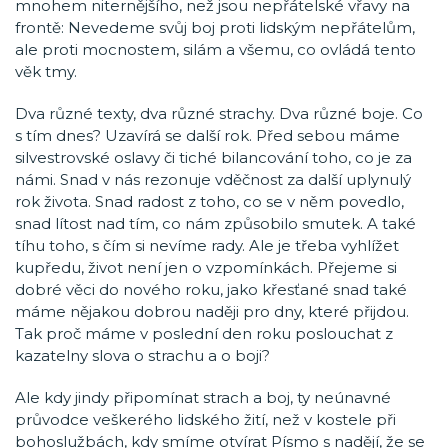
mnohem niternějšího, než jsou nepřátelské vřavy na
frontě: Nevedeme svůj boj proti lidským nepřátelům,
ale proti mocnostem, silám a všemu, co ovládá tento
věk tmy.
Dva různé texty, dva různé strachy. Dva různé boje. Co
s tím dnes? Uzavírá se další rok. Před sebou máme
silvestrovské oslavy či tiché bilancování toho, co je za
námi. Snad v nás rezonuje vděčnost za další uplynulý
rok života. Snad radost z toho, co se v něm povedlo,
snad lítost nad tím, co nám způsobilo smutek. A také
tíhu toho, s čím si nevíme rady. Ale je třeba vyhlížet
kupředu, život není jen o vzpomínkách. Přejeme si
dobré věci do nového roku, jako křesťané snad také
máme nějakou dobrou naději pro dny, které přijdou.
Tak proč máme v poslední den roku poslouchat z
kazatelny slova o strachu a o boji?
Ale kdy jindy připomínat strach a boj, ty neúnavné
průvodce veškerého lidského žití, než v kostele při
bohoslužbách, kdy smíme otvírat Písmo s nadějí, že se