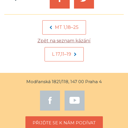
MT 1,18–25
Zpět na seznam kázání
L 17,11–19
Modřanská 1821/118, 147 00 Praha 4
PŘIJĎTE SE K NÁM PODÍVAT