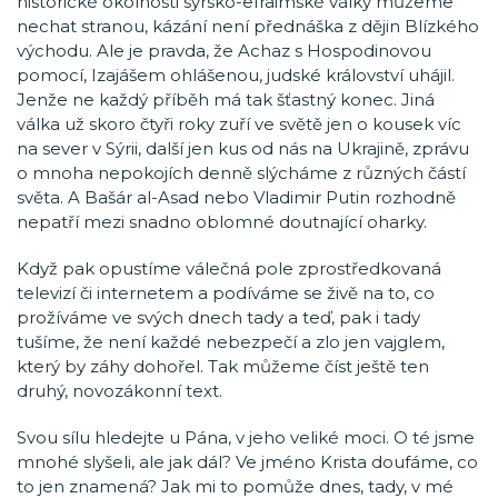
historické okolnosti syrsko-efraimské války můžeme
nechat stranou, kázání není přednáška z dějin Blízkého
východu. Ale je pravda, že Achaz s Hospodinovou
pomocí, Izajášem ohlášenou, judské království uhájil.
Jenže ne každý příběh má tak šťastný konec. Jiná
válka už skoro čtyři roky zuří ve světě jen o kousek víc
na sever v Sýrii, další jen kus od nás na Ukrajině, zprávu
o mnoha nepokojích denně slýcháme z různých částí
světa. A Bašár al-Asad nebo Vladimir Putin rozhodně
nepatří mezi snadno oblomné doutnající oharky.
Když pak opustíme válečná pole zprostředkovaná
televizí či internetem a podíváme se živě na to, co
prožíváme ve svých dnech tady a teď, pak i tady
tušíme, že není každé nebezpečí a zlo jen vajglem,
který by záhy dohořel. Tak můžeme číst ještě ten
druhý, novozákonní text.
Svou sílu hledejte u Pána, v jeho veliké moci. O té jsme
mnohé slyšeli, ale jak dál? Ve jméno Krista doufáme, co
to jen znamená? Jak mi to pomůže dnes, tady, v mé