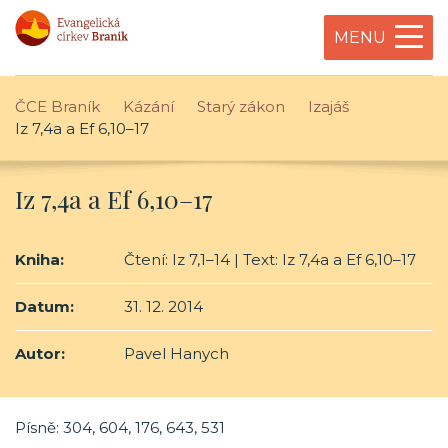
MENU
ČCE Braník
Kázání
Starý zákon
Izajáš
Iz 7,4a a Ef 6,10–17
Iz 7,4a a Ef 6,10–17
Kniha:
Čtení: Iz 7,1–14 | Text: Iz 7,4a a Ef 6,10–17
Datum:
31. 12. 2014
Autor:
Pavel Hanych
Písně: 304, 604, 176, 643, 531