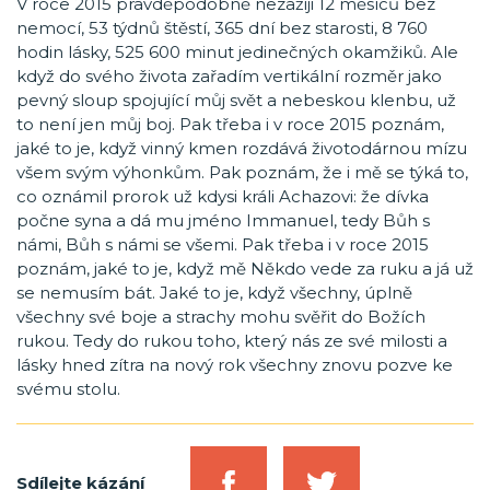
V roce 2015 pravděpodobně nezažiji 12 měsíců bez
nemocí, 53 týdnů štěstí, 365 dní bez starosti, 8 760
hodin lásky, 525 600 minut jedinečných okamžiků. Ale
když do svého života zařadím vertikální rozměr jako
pevný sloup spojující můj svět a nebeskou klenbu, už
to není jen můj boj. Pak třeba i v roce 2015 poznám,
jaké to je, když vinný kmen rozdává životodárnou mízu
všem svým výhonkům. Pak poznám, že i mě se týká to,
co oznámil prorok už kdysi králi Achazovi: že dívka
počne syna a dá mu jméno Immanuel, tedy Bůh s
námi, Bůh s námi se všemi. Pak třeba i v roce 2015
poznám, jaké to je, když mě Někdo vede za ruku a já už
se nemusím bát. Jaké to je, když všechny, úplně
všechny své boje a strachy mohu svěřit do Božích
rukou. Tedy do rukou toho, který nás ze své milosti a
lásky hned zítra na nový rok všechny znovu pozve ke
svému stolu.
Sdílejte kázání