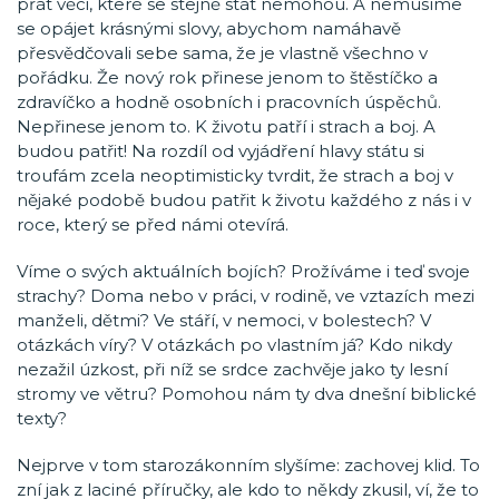
přát věci, které se stejně stát nemohou. A nemusíme
se opájet krásnými slovy, abychom namáhavě
přesvědčovali sebe sama, že je vlastně všechno v
pořádku. Že nový rok přinese jenom to štěstíčko a
zdravíčko a hodně osobních i pracovních úspěchů.
Nepřinese jenom to. K životu patří i strach a boj. A
budou patřit! Na rozdíl od vyjádření hlavy státu si
troufám zcela neoptimisticky tvrdit, že strach a boj v
nějaké podobě budou patřit k životu každého z nás i v
roce, který se před námi otevírá.
Víme o svých aktuálních bojích? Prožíváme i teď svoje
strachy? Doma nebo v práci, v rodině, ve vztazích mezi
manželi, dětmi? Ve stáří, v nemoci, v bolestech? V
otázkách víry? V otázkách po vlastním já? Kdo nikdy
nezažil úzkost, při níž se srdce zachvěje jako ty lesní
stromy ve větru? Pomohou nám ty dva dnešní biblické
texty?
Nejprve v tom starozákonním slyšíme: zachovej klid. To
zní jak z laciné příručky, ale kdo to někdy zkusil, ví, že to