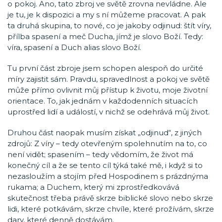
o pokoj. Ano, tato zbroj ve světě zrovna nevládne. Ale
je tu, je k dispozici a my s ní můžeme pracovat. A pak
ta druhá skupina, to nové, co je jakoby odjinud: štít víry,
přílba spasení a meč Ducha, jímž je slovo Boží. Tedy:
víra, spasení a Duch alias slovo Boží.
Tu první část zbroje jsem schopen alespoň do určité
míry zajistit sám. Pravdu, spravedlnost a pokoj ve světě
může přímo ovlivnit můj přístup k životu, moje životní
orientace. To, jak jednám v každodenních situacích
uprostřed lidí a událostí, v nichž se odehrává můj život.
Druhou část naopak musím získat „odjinud“, z jiných
zdrojů: Z víry – tedy otevřeným spolehnutím na to, co
není vidět; spasením – tedy vědomím, že život má
konečný cíl a že se tento cíl týká také mě, i když si to
nezasloužím a stojím před Hospodinem s prázdnýma
rukama; a Duchem, který mi zprostředkovává
skutečnost třeba právě skrze biblické slovo nebo skrze
lidi, které potkávám, skrze chvíle, které prožívám, skrze
dary, které denně dostávám.