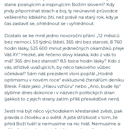
stane posilujícím a inspirujícím Božím slovem? Kdy
jindy připomínat strach a boj, ty neúnavné průvodce
veškerého lidského žití, než právě na starý rok, kdy je
čas zastavit se, ohlédnout se i vyhlédnout.
Dostalo se ke mně jedno novoroční přání: „12 měsíců
bez nemocí, 53 týdnů štěstí, 365 dní bez starosti, 8 760
hodin lásky, 525 600 minut jedinečných okamžiků přeje
Váš XY.“ Hezké, ale řečeno slovy klasika, kdo z vás to
má? 365 dní bez starosti? 8,5 tisíce hodin lásky? Kdo z
vás, střízlivě uvažujících, by něco takového vůbec
očekával? Sám náš prezident vloni popřál „Hodně
optimismu v novém roce“ exkluzivně čtenářům deníku
Blesk. Fráze jako „Hlavu vzhůru“ nebo „Ano, bude líp“
slyšíme dnes dokonce i v názvech politických stran
(jakkoli to z jejich strany zatím příliš přesvědčivé není).
Jestli má být něco východiskem křesťanské zvěsti, pak
pravda o člověku a o světě. A jistá střízlivost v tom, že
před Boží tváří si nemusíme na nic hrát. Nemusíme si