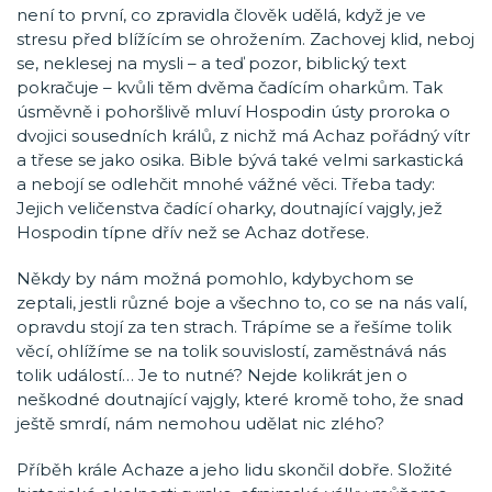
není to první, co zpravidla člověk udělá, když je ve
stresu před blížícím se ohrožením. Zachovej klid, neboj
se, neklesej na mysli – a teď pozor, biblický text
pokračuje – kvůli těm dvěma čadícím oharkům. Tak
úsměvně i pohoršlivě mluví Hospodin ústy proroka o
dvojici sousedních králů, z nichž má Achaz pořádný vítr
a třese se jako osika. Bible bývá také velmi sarkastická
a nebojí se odlehčit mnohé vážné věci. Třeba tady:
Jejich veličenstva čadící oharky, doutnající vajgly, jež
Hospodin típne dřív než se Achaz dotřese.
Někdy by nám možná pomohlo, kdybychom se
zeptali, jestli různé boje a všechno to, co se na nás valí,
opravdu stojí za ten strach. Trápíme se a řešíme tolik
věcí, ohlížíme se na tolik souvislostí, zaměstnává nás
tolik událostí… Je to nutné? Nejde kolikrát jen o
neškodné doutnající vajgly, které kromě toho, že snad
ještě smrdí, nám nemohou udělat nic zlého?
Příběh krále Achaze a jeho lidu skončil dobře. Složité