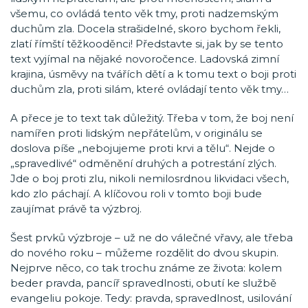
všemu, co ovládá tento věk tmy, proti nadzemským
duchům zla. Docela strašidelné, skoro bychom řekli,
zlatí římští těžkooděnci! Představte si, jak by se tento
text vyjímal na nějaké novoročence. Ladovská zimní
krajina, úsměvy na tvářích dětí a k tomu text o boji proti
duchům zla, proti silám, které ovládají tento věk tmy…
A přece je to text tak důležitý. Třeba v tom, že boj není
namířen proti lidským nepřátelům, v originálu se
doslova píše „nebojujeme proti krvi a tělu“. Nejde o
„spravedlivé“ odměnění druhých a potrestání zlých.
Jde o boj proti zlu, nikoli nemilosrdnou likvidaci všech,
kdo zlo páchají. A klíčovou roli v tomto boji bude
zaujímat právě ta výzbroj.
Šest prvků výzbroje – už ne do válečné vřavy, ale třeba
do nového roku – můžeme rozdělit do dvou skupin.
Nejprve něco, co tak trochu známe ze života: kolem
beder pravda, pancíř spravedlnosti, obutí ke službě
evangeliu pokoje. Tedy: pravda, spravedlnost, usilování