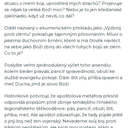
situaci, v mém boji, uprostřed mých strachů? Projevuje
se nějak ta veliká Boží moc? Nebo je to jen křesťanské
zaklínadlo, když už nevíš, co dál?
Oddíl nazvaný v ekumenickém překladu jako „Výzbroj
proti zlému“ pokračuje tajemným přirovnáním. Mluví o
jakémsi duchovním brnění, které si má člověk navléct
na sebe jako Boží zbroj do všech tuhých bojů se zlem.
Co to je?
Poslyšte velmi zjednodušený výčet toho arsenálu:
kolem beder pravda, pancíř spravedlnosti, obutí ke
službě evangeliu pokoje. Dále: štít víry, přílba spasení a
meč Ducha, jímž je slovo Boží.
Historikové potvrzují, že apoštolova metafora přesně
odpovídá popisům plné zbroje tehdejšího římského
legionářského těžkooděnce: pás, pancíř, obutí, štít,
přilba, meč. Ale apoštol zdůrazňuje, že tady půjde ještě
o jiný boj než ten vojenský: Nevedeme svůj boj proti
lidským nepřátelům, ale proti mocnostem, silám a