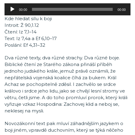
Audio
00:00
00:00
přehrávač
Kde hledat sílu k boji
Introit: Ž 90,1.12
Čtení: Iz 7,1–14
Text: Iz 7,4a a Ef 6,10–17
Poslání: Ef 4,31–32
Dva různé texty, dva různé strachy. Dva různé boje.
Biblické čtení ze Starého zákona přináší příběh
jednoho judského krále, jemuž právě oznámili, že
nepřátelská vojenská koalice číhá za bukem. Král
Achaz se pochopitelně zděsil. I zachvělo se srdce
královo i srdce jeho lidu, jako se chvějí lesní stromy ve
větru, četli jsme. A do toho promluví prorok, který králi
vyřizuje vzkaz Hospodina: Zachovej klid a neboj se,
neklesej na mysli.
Novozákonní text pak mluví záhadnějším jazykem o
boji jiném, vpravdě duchovním, který se týká něčeho