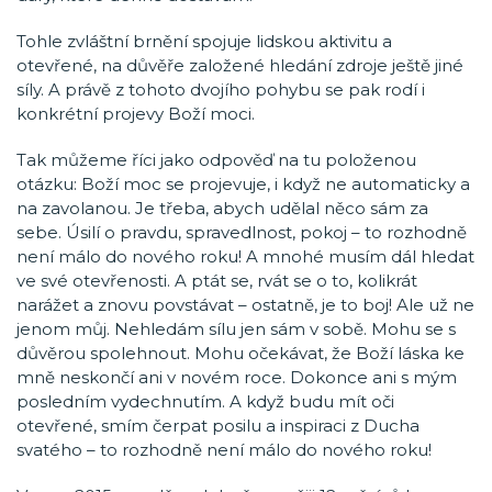
Tohle zvláštní brnění spojuje lidskou aktivitu a
otevřené, na důvěře založené hledání zdroje ještě jiné
síly. A právě z tohoto dvojího pohybu se pak rodí i
konkrétní projevy Boží moci.
Tak můžeme říci jako odpověď na tu položenou
otázku: Boží moc se projevuje, i když ne automaticky a
na zavolanou. Je třeba, abych udělal něco sám za
sebe. Úsilí o pravdu, spravedlnost, pokoj – to rozhodně
není málo do nového roku! A mnohé musím dál hledat
ve své otevřenosti. A ptát se, rvát se o to, kolikrát
narážet a znovu povstávat – ostatně, je to boj! Ale už ne
jenom můj. Nehledám sílu jen sám v sobě. Mohu se s
důvěrou spolehnout. Mohu očekávat, že Boží láska ke
mně neskončí ani v novém roce. Dokonce ani s mým
posledním vydechnutím. A když budu mít oči
otevřené, smím čerpat posilu a inspiraci z Ducha
svatého – to rozhodně není málo do nového roku!