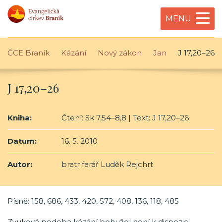
MENU
ČCE Braník
Kázání
Nový zákon
Jan
J 17,20–26
J 17,20–26
Kniha:
Čtení: Sk 7,54–8,8 | Text: J 17,20–26
Datum:
16. 5. 2010
Autor:
bratr farář Luděk Rejchrt
Písně: 158, 686, 433, 420, 572, 408, 136, 118, 485
Zvuková podoba kázání bohužel není k dispozici