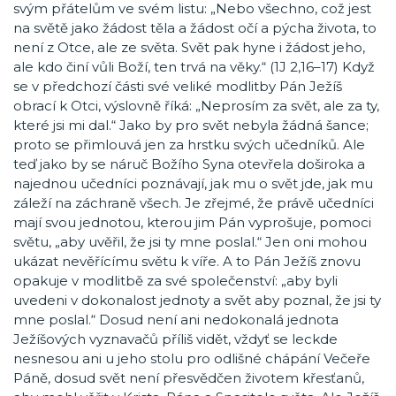
svým přátelům ve svém listu: „Nebo všechno, což jest
na světě jako žádost těla a žádost očí a pýcha života, to
není z Otce, ale ze světa. Svět pak hyne i žádost jeho,
ale kdo činí vůli Boží, ten trvá na věky.“ (1J 2,16–17) Když
se v předchozí části své veliké modlitby Pán Ježíš
obrací k Otci, výslovně říká: „Neprosím za svět, ale za ty,
které jsi mi dal.“ Jako by pro svět nebyla žádná šance;
proto se přimlouvá jen za hrstku svých učedníků. Ale
teď jako by se náruč Božího Syna otevřela doširoka a
najednou učedníci poznávají, jak mu o svět jde, jak mu
záleží na záchraně všech. Je zřejmé, že právě učedníci
mají svou jednotou, kterou jim Pán vyprošuje, pomoci
světu, „aby uvěřil, že jsi ty mne poslal.“ Jen oni mohou
ukázat nevěřícímu světu k víře. A to Pán Ježíš znovu
opakuje v modlitbě za své společenství: „aby byli
uvedeni v dokonalost jednoty a svět aby poznal, že jsi ty
mne poslal.“ Dosud není ani nedokonalá jednota
Ježíšových vyznavačů příliš vidět, vždyť se leckde
nesnesou ani u jeho stolu pro odlišné chápání Večeře
Páně, dosud svět není přesvědčen životem křesťanů,