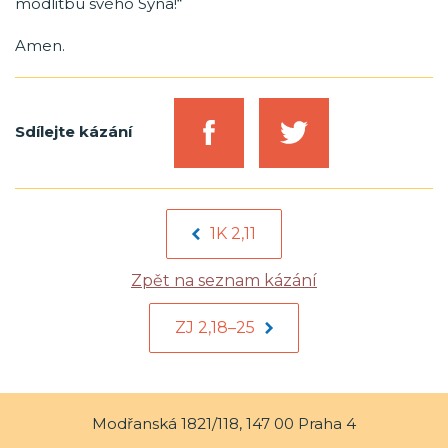
modlitbu svého Syna!“
Amen.
Sdílejte kázání
1K 2,11
Zpět na seznam kázání
ZJ 2,18–25
Modřanská 1821/118, 147 00 Praha 4