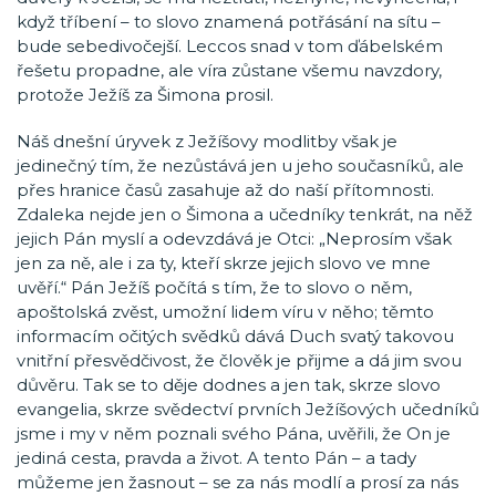
když tříbení – to slovo znamená potřásání na sítu –
bude sebedivočejší. Leccos snad v tom ďábelském
řešetu propadne, ale víra zůstane všemu navzdory,
protože Ježíš za Šimona prosil.
Náš dnešní úryvek z Ježíšovy modlitby však je
jedinečný tím, že nezůstává jen u jeho současníků, ale
přes hranice časů zasahuje až do naší přítomnosti.
Zdaleka nejde jen o Šimona a učedníky tenkrát, na něž
jejich Pán myslí a odevzdává je Otci: „Neprosím však
jen za ně, ale i za ty, kteří skrze jejich slovo ve mne
uvěří.“ Pán Ježíš počítá s tím, že to slovo o něm,
apoštolská zvěst, umožní lidem víru v něho; těmto
informacím očitých svědků dává Duch svatý takovou
vnitřní přesvědčivost, že člověk je přijme a dá jim svou
důvěru. Tak se to děje dodnes a jen tak, skrze slovo
evangelia, skrze svědectví prvních Ježíšových učedníků
jsme i my v něm poznali svého Pána, uvěřili, že On je
jediná cesta, pravda a život. A tento Pán – a tady
můžeme jen žasnout – se za nás modlí a prosí za nás