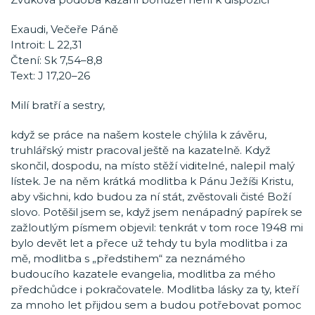
Exaudi, Večeře Páně
Introit: L 22,31
Čtení: Sk 7,54–8,8
Text: J 17,20–26
Milí bratří a sestry,
když se práce na našem kostele chýlila k závěru,
truhlářský mistr pracoval ještě na kazatelně. Když
skončil, dospodu, na místo stěží viditelné, nalepil malý
lístek. Je na něm krátká modlitba k Pánu Ježíši Kristu,
aby všichni, kdo budou za ní stát, zvěstovali čisté Boží
slovo. Potěšil jsem se, když jsem nenápadný papírek se
zažloutlým písmem objevil: tenkrát v tom roce 1948 mi
bylo devět let a přece už tehdy tu byla modlitba i za
mě, modlitba s „předstihem“ za neznámého
budoucího kazatele evangelia, modlitba za mého
předchůdce i pokračovatele. Modlitba lásky za ty, kteří
za mnoho let přijdou sem a budou potřebovat pomoc