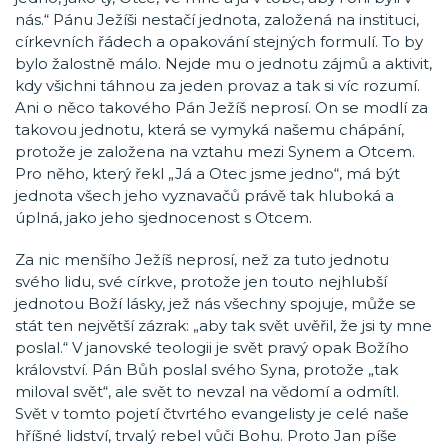
nás.“ Pánu Ježíši nestačí jednota, založená na instituci,
církevních řádech a opakování stejných formulí. To by
bylo žalostně málo. Nejde mu o jednotu zájmů a aktivit,
kdy všichni táhnou za jeden provaz a tak si víc rozumí.
Ani o něco takového Pán Ježíš neprosí. On se modlí za
takovou jednotu, která se vymyká našemu chápání,
protože je založena na vztahu mezi Synem a Otcem.
Pro něho, který řekl „Já a Otec jsme jedno“, má být
jednota všech jeho vyznavačů právě tak hluboká a
úplná, jako jeho sjednocenost s Otcem.
Za nic menšího Ježíš neprosí, než za tuto jednotu
svého lidu, své církve, protože jen touto nejhlubší
jednotou Boží lásky, jež nás všechny spojuje, může se
stát ten největší zázrak: „aby tak svět uvěřil, že jsi ty mne
poslal.“ V janovské teologii je svět pravý opak Božího
království. Pán Bůh poslal svého Syna, protože „tak
miloval svět“, ale svět to nevzal na vědomí a odmítl.
Svět v tomto pojetí čtvrtého evangelisty je celé naše
hříšné lidství, trvalý rebel vůči Bohu. Proto Jan píše