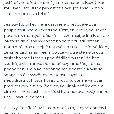
ještě dávno před tím, než jsme se narodili. Každý, kdo
mu uvěřil, smí si tak přivlastnit slova, jež slyšel Šimon:
„Já jsem prosil za tebe.“
Ježíšův lid, církev, není uzavřené ghetto, ale živá
pospolitost, kterou tvoří lidé různých kultur, odlišných
povah, rozmanitých důrazů. Jistěže mají jednu Bibli, ale
jak ta se dá různě vykládat: najdeme tu zdůraznění
norem zákona a stejně tak zvěst o milosti, přesvědčení,
že jsme zachráněni jen a pouze vírou a stejně tak tu
zaslechneme i trochu podrážděné tvrzení, že bez
skutků je víra mrtvá. Různé důrazy umožňují různá
pochopení. Celá korespondence apoštola Pavla se
sbory je stálé vysvětlování podstatných a
nepodstatných věcí. Pořád znovu tu čteme varování
před rozkoly a sváry. Židé mysleli jinak než Řekové a
čím víc církev rostla, tím těžší bylo uchovat vzájemnou
úctu, lásku a jednotu.
A tu slyšíme Ježíšův hlas, prosící o to, „aby všichni byli
jedno, jako ty, Otče, ve mně a já v tobě, aby i oni byli v