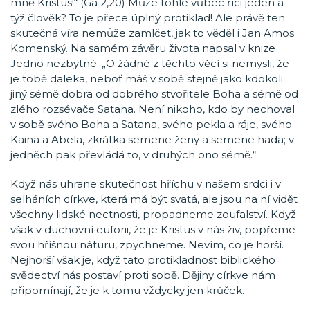
mně Kristus!“ (Ga 2,20) Může tohle vůbec říci jeden a
týž člověk? To je přece úplný protiklad! Ale právě ten
skutečná víra nemůže zamlčet, jak to věděl i Jan Amos
Komenský. Na samém závěru života napsal v knize
Jedno nezbytné: „O žádné z těchto věcí si nemysli, že
je tobě daleka, neboť máš v sobě stejně jako kdokoli
jiný sémě dobra od dobrého stvořitele Boha a sémě od
zlého rozsévače Satana. Není nikoho, kdo by nechoval
v sobě svého Boha a Satana, svého pekla a ráje, svého
Kaina a Abela, zkrátka semene ženy a semene hada; v
jedněch pak převládá to, v druhých ono sémě.“
Když nás uhrane skutečnost hříchu v našem srdci i v
selháních církve, která má být svatá, ale jsou na ní vidět
všechny lidské nectnosti, propadneme zoufalství. Když
však v duchovní euforii, že je Kristus v nás živ, popřeme
svou hříšnou náturu, zpychneme. Nevím, co je horší.
Nejhorší však je, když tato protikladnost biblického
svědectví nás postaví proti sobě. Dějiny církve nám
připomínají, že je k tomu vždycky jen krůček.