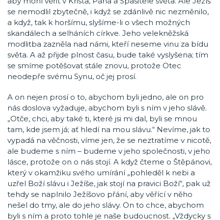
aby mohl věřit v Krista, Pána a Spasitele světa. Ale Ježíš
se nemodlil zbytečně, i když se zdánlivě nic nezměnilo,
a když, tak k horšímu, slyšíme-li o všech možných
skandálech a selháních církve. Jeho velekněžská
modlitba zazněla nad námi, kteří neseme vinu za bídu
světa. A až přijde plnost času, bude také vyslyšena; tím
se smíme potěšovat stále znovu, protože Otec
neodepře svému Synu, oč jej prosí.
A on nejen prosí o to, abychom byli jedno, ale on pro
nás doslova vyžaduje, abychom byli s ním v jeho slávě.
„Otče, chci, aby také ti, které jsi mi dal, byli se mnou
tam, kde jsem já; ať hledí na mou slávu.“ Nevíme, jak to
vypadá na věčnosti, víme jen, že se neztratíme v nicotě,
ale budeme s ním – budeme v jeho společnosti, v jeho
lásce, protože on o nás stojí. A když čteme o Štěpánovi,
který v okamžiku svého umírání „pohleděl k nebi a
uzřel Boží slávu i Ježíše, jak stojí na pravici Boží“, pak už
tehdy se naplnilo Ježíšovo přání, aby věřící v něho
nešel do tmy, ale do jeho slávy. On to chce, abychom
byli s ním a proto tohle je naše budoucnost. „Vždycky s