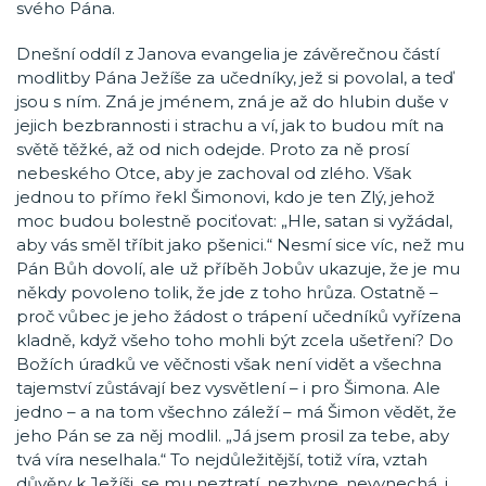
svého Pána.
Dnešní oddíl z Janova evangelia je závěrečnou částí
modlitby Pána Ježíše za učedníky, jež si povolal, a teď
jsou s ním. Zná je jménem, zná je až do hlubin duše v
jejich bezbrannosti i strachu a ví, jak to budou mít na
světě těžké, až od nich odejde. Proto za ně prosí
nebeského Otce, aby je zachoval od zlého. Však
jednou to přímo řekl Šimonovi, kdo je ten Zlý, jehož
moc budou bolestně pociťovat: „Hle, satan si vyžádal,
aby vás směl tříbit jako pšenici.“ Nesmí sice víc, než mu
Pán Bůh dovolí, ale už příběh Jobův ukazuje, že je mu
někdy povoleno tolik, že jde z toho hrůza. Ostatně –
proč vůbec je jeho žádost o trápení učedníků vyřízena
kladně, když všeho toho mohli být zcela ušetřeni? Do
Božích úradků ve věčnosti však není vidět a všechna
tajemství zůstávají bez vysvětlení – i pro Šimona. Ale
jedno – a na tom všechno záleží – má Šimon vědět, že
jeho Pán se za něj modlil. „Já jsem prosil za tebe, aby
tvá víra neselhala.“ To nejdůležitější, totiž víra, vztah
důvěry k Ježíši, se mu neztratí, nezhyne, nevynechá, i