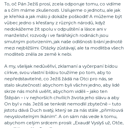
To, oč Pán Ježíš prosí, zcela odporuje tomu, co vidíme
a s čím máme zkušenosti. Usilujeme o jednotu, ale jak
je křehká a jak málo ji dokáže poškodit! A můžeme být
vůbec jedno s křesťany z různých národů, když
nedokážeme žít spolu v odpuštění a lásce ani v
manželství; rozvody i ve farářských rodinách jsou
smutným potvrzením, jak naše odlišnosti brání jednotě
mezi nejbližšími. Otázky zůstávají, ale ta modlitba všech
modliteb zněla ze země k nebi.
A my, všelijak nedůvěřiví, zklamaní a vyčerpaní bídou
církve, svou vlastní bídou toužíme po tom, aby to
nepředstavitelné, co Ježíš žádá na Otci pro nás, se
stalo skutečností: abychom byli všichni jedno, aby lidé
skrze nás mohli uvěřit, abychom viděli – jako ten
Štěpán – i v nejhorších chvílích života jeho slávu a aby
On byl v nás. Ježíš se tenkrát nemodlil zbytečně – tuto
jistotu dává Duch svatý, který se za nás stále „přimlouvá
nevyslovitelným lkáním“. A on sám nás vede k tomu,
abychom celým srdcem prosili: „Exaudi! Vyslyš už, Otče,