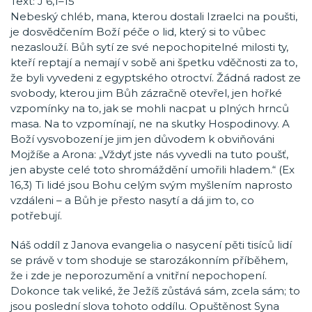
Text: J 6,1–15
Nebeský chléb, mana, kterou dostali Izraelci na poušti,
je dosvědčením Boží péče o lid, který si to vůbec
nezaslouží. Bůh sytí ze své nepochopitelné milosti ty,
kteří reptají a nemají v sobě ani špetku vděčnosti za to,
že byli vyvedeni z egyptského otroctví. Žádná radost ze
svobody, kterou jim Bůh zázračně otevřel, jen hořké
vzpomínky na to, jak se mohli nacpat u plných hrnců
masa. Na to vzpomínají, ne na skutky Hospodinovy. A
Boží vysvobození je jim jen důvodem k obviňováni
Mojžíše a Arona: „Vždyť jste nás vyvedli na tuto poušť,
jen abyste celé toto shromáždění umořili hladem.“ (Ex
16,3) Ti lidé jsou Bohu celým svým myšlením naprosto
vzdáleni – a Bůh je přesto nasytí a dá jim to, co
potřebují.
Náš oddíl z Janova evangelia o nasycení pěti tisíců lidí
se právě v tom shoduje se starozákonním příběhem,
že i zde je neporozumění a vnitřní nepochopení.
Dokonce tak veliké, že Ježíš zůstává sám, zcela sám; to
jsou poslední slova tohoto oddílu. Opuštěnost Syna