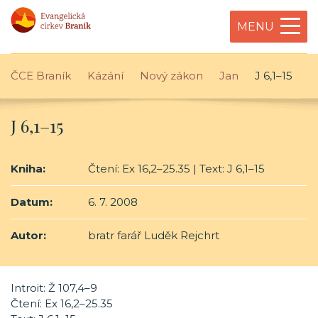
MENU
ČCE Braník
Kázání
Nový zákon
Jan
J 6,1–15
J 6,1–15
Kniha:
Čtení: Ex 16,2–25.35 | Text: J 6,1–15
Datum:
6. 7. 2008
Autor:
bratr farář Luděk Rejchrt
Introit: Ž 107,4–9
Čtení: Ex 16,2–25.35