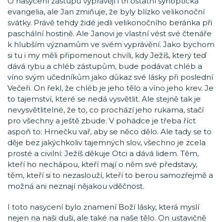
O nasycení zástupů vyprávějí i tři ostatní synoptická
evangelia, ale Jan zmiňuje, že byly blízko velikonoční
svátky. Právě tehdy židé jedli velikonočního beránka při
paschální hostině. Ale Janovi je vlastní vést své čtenáře
k hlubším významům ve svém vyprávění. Jako bychom
si tu i my měli připomenout chvíli, kdy Ježíš, který teď
dává rybu a chléb zástupům, bude podávat chléb a
víno svým učedníkům jako důkaz své lásky při poslední
Večeři. On řekl, že chléb je jeho tělo a víno jeho krev. Je
to tajemství, které se nedá vysvětlit. Ale stejně tak je
nevysvětlitelné, že to, co prochází jeho rukama, stačí
pro všechny a ještě zbude. V pohádce je třeba říct
aspoň to: Hrnečku vař, aby se něco dělo. Ale tady se to
děje bez jakýchkoliv tajemných slov, všechno je zcela
prosté a civilní: Ježíš děkuje Otci a dává lidem. Těm,
kteří ho nechápou, kteří mají o něm své představy,
těm, kteří si to nezaslouží, kteří to berou samozřejmě a
možná ani neznají nějakou vděčnost.
I toto nasycení bylo znamení Boží lásky, která myslí
nejen na naši duši, ale také na naše tělo. On ustavičně