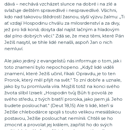
dává – nechává vzcházet slunce na dobré i na zlé a
svlažuje deštěm spravedlivé i nespravedlivé. Všichni,
kdo nad takovou štědrostí žasnou, slyší výzvu žalmu: „Ti
ať vzdají Hospodinu chválu za milosrdenství a za divy,
jež pro lidi koná; dosyta dal najíst lačným a hladovým
dal plno dobrých věcí.“ Zdá se, že mezi těmi, které Pán
Ježíš nasytil, se tihle lidé nenašli, aspoň Jan o nich
nemluví.
Ale jako jediný z evangelistů nás informuje o tom, jak i
toto znamení bylo nepochopeno. „Když lidé viděli
znamení, které Ježíš učinil, říkali: Opravdu, je to ten
Prorok, který měl přijít na svět.“ To zní dobře a uznale,
jako by tu promluvila víra. Mojžíš totiž na konci svého
života slíbil Izraeli: „Hospodin tvůj Bůh ti povolá ze
svého středu, z tvých bratří proroka, jako jsem já. Jeho
budete poslouchat.“ (Deut 18,15) Ale ti lidé, kteří si
Ježíše chlebodárce spojili s touto velikou mesiášskou
postavou, Ježíše poslouchat nemínili. Chtěli se ho
zmocnit a provolat jej králem, zapříst ho do svých