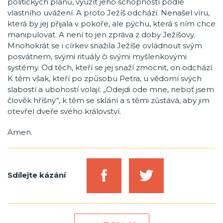
politických plánů, využít jeho schopností podle
vlastního uvážení. A proto Ježíš odchází. Nenašel víru,
která by jej přijala v pokoře, ale pýchu, která s ním chce
manipulovat. A není to jen zpráva z doby Ježíšovy.
Mnohokrát se i církev snažila Ježíše ovládnout svým
posvátnem, svými rituály či svými myšlenkovými
systémy. Od těch, kteří se jej snaží zmocnit, on odchází.
K těm však, kteří po způsobu Petra, u vědomí svých
slabostí a ubohostí volají: „Odejdi ode mne, neboť jsem
člověk hříšný“, k těm se sklání a s těmi zůstává, aby jim
otevřel dveře svého království.
Amen.
Sdílejte kázání