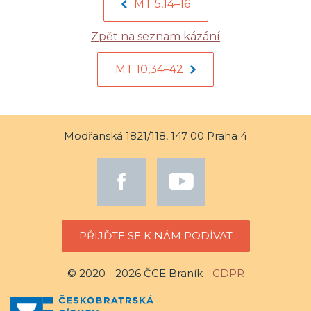
MT 5,14–16
Zpět na seznam kázání
MT 10,34–42
Modřanská 1821/118, 147 00 Praha 4
PŘIJĎTE SE K NÁM PODÍVAT
© 2020 - 2026 ČCE Braník -
GDPR