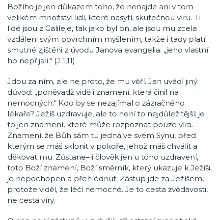
Božího je jen důkazem toho, že nenajde ani v tom
velikém množství lidí, které nasytí, skutečnou víru. Ti
lidé jsou z Galileje, tak jako byl on, ale jsou mu zcela
vzdáleni svým povrchním myšlením, takže i tady platí
smutné zjištěni z úvodu Janova evangelia: „jeho vlastní
ho nepřijali.“ (J 1,11)
Jdou za ním, ale ne proto, že mu věří. Jan uvádí jiný
důvod: „poněvadž viděli znamení, která činil na
nemocných.“ Kdo by se nezajímal o zázračného
lékaře? Ježíš uzdravuje, ale to není to nejdůležitější; je
to jen znamení, které může rozpoznat pouze víra.
Znamení, že Bůh sám tu jedná ve svém Synu, před
kterým se máš sklonit v pokoře, jehož máš chválit a
děkovat mu. Zůstane–li člověk jen u toho uzdravení,
toto Boží znamení, Boží směrník, který ukazuje k Ježíši,
je nepochopen a přehlédnut. Zástup jde za Ježíšem,
protože viděl, že léčí nemocné. Je to cesta zvědavosti,
ne cesta víry.