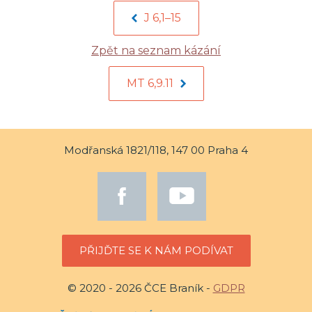
J 6,1–15
Zpět na seznam kázání
MT 6,9.11
Modřanská 1821/118, 147 00 Praha 4
PŘIJĎTE SE K NÁM PODÍVAT
© 2020 - 2026 ČCE Braník -
GDPR