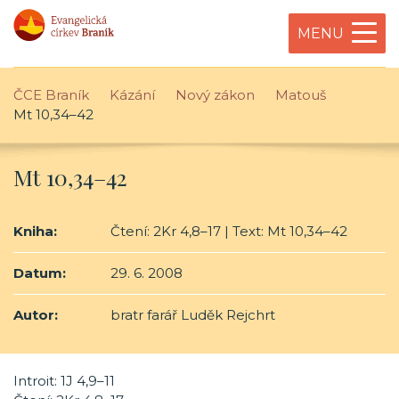
MENU
ČCE Braník
Kázání
Nový zákon
Matouš
Mt 10,34–42
Mt 10,34–42
Kniha:
Čtení: 2Kr 4,8–17 | Text: Mt 10,34–42
Datum:
29. 6. 2008
Autor:
bratr farář Luděk Rejchrt
Introit: 1J 4,9–11