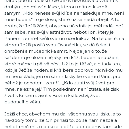
nárok působí bolest? Ale Ježíš nezůstává u vztahu k
druhým, on mluví o lásce, kterou máme k sobě
samým. „Kdo nenese svůj kříž a nenásleduje mne, není
mne hoden.“ To je slovo, které už se nedá obejít. A to
proto, že Ježíš žádá, aby jeho učedník jej měl raději než
sám sebe, než svůj vlastní život, neboť i on, který je
Pánem, zemřel kvůli svému učedníkovi. Na té cestě, na
kterou Ježíš posílá svou Dvanáctku, se dá čekat i
ohrožení a mučednická smrt. Nejde jen o to, že
každému je uložen nějaký ten kříž, trápení a soužení,
které máme trpělivě nést. Už to je těžké, ale tady ten,
kdo je Ježíše hoden, si kříž bere dobrovolně; nikdo mu
ho nenakládá, jen on sám z lásky ke svému Pánu, pro
něhož je ochoten i zemřít. „Kdo ztratí svůj život pro
mne, nalezne jej.“ Tím posledním není ztráta, ale zisk:
život s Kristem, život v Božím království, život
budoucího věku.
Ježíš chce, abychom mu dali všechnu svou lásku, a to
navzdory tomu, že On přináší to, co se nám nezdá a
nelíbí: meč místo pokoje, potíže a problémy tam, kde