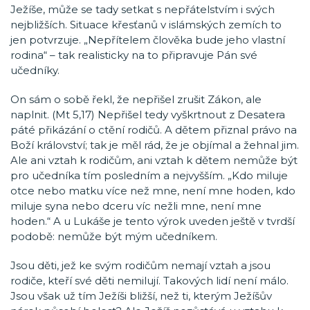
Ježíše, může se tady setkat s nepřátelstvím i svých
nejbližších. Situace křesťanů v islámských zemích to
jen potvrzuje. „Nepřítelem člověka bude jeho vlastní
rodina“ – tak realisticky na to připravuje Pán své
učedníky.
On sám o sobě řekl, že nepřišel zrušit Zákon, ale
naplnit. (Mt 5,17) Nepřišel tedy vyškrtnout z Desatera
páté přikázání o ctění rodičů. A dětem přiznal právo na
Boží království; tak je měl rád, že je objímal a žehnal jim.
Ale ani vztah k rodičům, ani vztah k dětem nemůže být
pro učedníka tím posledním a nejvyšším. „Kdo miluje
otce nebo matku více než mne, není mne hoden, kdo
miluje syna nebo dceru víc nežli mne, není mne
hoden.“ A u Lukáše je tento výrok uveden ještě v tvrdší
podobě: nemůže být mým učedníkem.
Jsou děti, jež ke svým rodičům nemají vztah a jsou
rodiče, kteří své děti nemilují. Takových lidí není málo.
Jsou však už tím Ježíši bližší, než ti, kterým Ježíšův