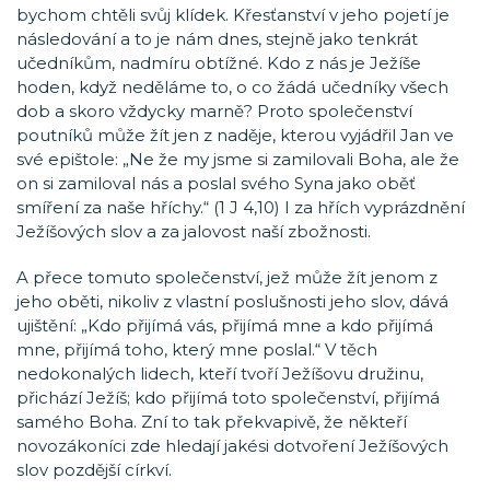
bychom chtěli svůj klídek. Křesťanství v jeho pojetí je
následování a to je nám dnes, stejně jako tenkrát
učedníkům, nadmíru obtížné. Kdo z nás je Ježíše
hoden, když neděláme to, o co žádá učedníky všech
dob a skoro vždycky marně? Proto společenství
poutníků může žít jen z naděje, kterou vyjádřil Jan ve
své epištole: „Ne že my jsme si zamilovali Boha, ale že
on si zamiloval nás a poslal svého Syna jako oběť
smíření za naše hříchy.“ (1 J 4,10) I za hřích vyprázdnění
Ježíšových slov a za jalovost naší zbožnosti.
A přece tomuto společenství, jež může žít jenom z
jeho oběti, nikoliv z vlastní poslušnosti jeho slov, dává
ujištění: „Kdo přijímá vás, přijímá mne a kdo přijímá
mne, přijímá toho, který mne poslal.“ V těch
nedokonalých lidech, kteří tvoří Ježíšovu družinu,
přichází Ježíš; kdo přijímá toto společenství, přijímá
samého Boha. Zní to tak překvapivě, že někteří
novozákoníci zde hledají jakési dotvoření Ježíšových
slov pozdější církví.