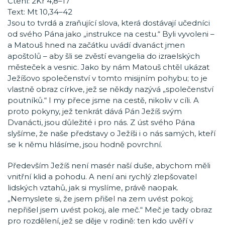
Čtení: 2Kr 4,8–17
Text: Mt 10,34–42
Jsou to tvrdá a zraňující slova, která dostávají učedníci
od svého Pána jako „instrukce na cestu.“ Byli vyvoleni –
a Matouš hned na začátku uvádí dvanáct jmen
apoštolů – aby šli se zvěstí evangelia do izraelských
městeček a vesnic. Jako by nám Matouš chtěl ukázat
Ježíšovo společenství v tomto misijním pohybu; to je
vlastně obraz církve, jež se někdy nazývá „společenství
poutníků.“ I my přece jsme na cestě, nikoliv v cíli. A
proto pokyny, jež tenkrát dává Pán Ježíš svým
Dvanácti, jsou důležité i pro nás. Z úst svého Pána
slyšíme, že naše představy o Ježíši i o nás samých, kteří
se k němu hlásíme, jsou hodně povrchní.
Především Ježíš není masér naší duše, abychom měli
vnitřní klid a pohodu. A není ani rychlý zlepšovatel
lidských vztahů, jak si myslíme, právě naopak.
„Nemyslete si, že jsem přišel na zem uvést pokoj;
nepřišel jsem uvést pokoj, ale meč.“ Meč je tady obraz
pro rozdělení, jež se děje v rodině: ten kdo uvěří v