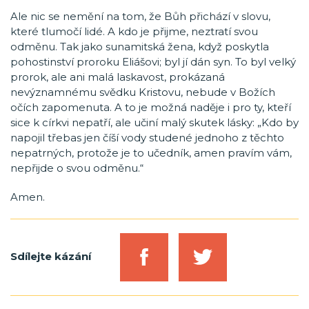
Ale nic se nemění na tom, že Bůh přichází v slovu,
které tlumočí lidé. A kdo je přijme, neztratí svou
odměnu. Tak jako sunamitská žena, když poskytla
pohostinství proroku Eliášovi; byl jí dán syn. To byl velký
prorok, ale ani malá laskavost, prokázaná
nevýznamnému svědku Kristovu, nebude v Božích
očích zapomenuta. A to je možná naděje i pro ty, kteří
sice k církvi nepatří, ale učiní malý skutek lásky: „Kdo by
napojil třebas jen číší vody studené jednoho z těchto
nepatrných, protože je to učedník, amen pravím vám,
nepřijde o svou odměnu.“
Amen.
Sdílejte kázání