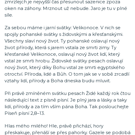
zmrzlejch je nejvyšší čas přesunout sazenice zpoza
oken na záhony. Mrznout už nebude. Jaro je tu v plné
síle.
Za sebou máme i jarní svátky: Velikonoce. V nich se
spojily pohanské svátky s židovskými a křesťanskými.
Všechny slaví nový život. Ty pohanské oslavují nový
život přírody, která s jarem vstala ze smrti zimy. Ty
křesťanské Velikonoce, oslavují nový život lidí, který
vstal ze smrti hrobu. Židovské svátky pesach oslavují
nový život, který díky Bohu vstal ze smrti egyptského
otroctví. Příroda, lidé a Bůh. O tom jak se v sobě zrcadlí
vztahy lidí, přírody a Boha dneska budu mluvit.
Při právě zmíněném svátku pesach Židé každý rok čtou
následující text z písně písní. Je plný jara a lásky a taky
lidí, přírody a za tím vším pána Boha. Tak poslouchejte
Píseň písní 2,8–13.
Hlas mého milého! Hle, právě přichází, hory
přeskakuje, přenáší se přes pahorky. Gazele se podobá