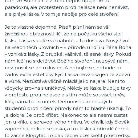
tom, že Bůh na nic z toho nepřistupuje. Je to
paradoxní, ale protestem proti nelásce není nenávist,
ale právě láska. V tom je naděje pro celé stvoření.
Je to vlastně dojemné. Píseň písní nám se vší
živočišnou obrazností líčí, že na počátku všeho stojí
láska. Láska v celé své nahotě, a to doslova. Nový život
na všech těch úrovních – v přírodě, u lidí i u Pána Boha
– vzniká z lásky. Z prudké, vášnivé, tělesné lásky. Pokud
nám leží na srdci život Božího stvoření, nezbývá nám,
než pustit se do milování. A nebojte se, nebude to
žádný extra estetický kýč. Láska nevzniká jen za zpěvu
a vůně. Nezůstává věčně mladá jako na jaře. Není to
vždycky zrovna sluníčkový. Někdy se láska buduje taky
v protestu proti nelásce a s tím může souviset hněv,
křik, námaha i smutek. Demonstrace mladých
studentů proti ničení přírody nám to hlasitě ukazují. To
je dobře. Je proč křičet. Nakonec to ale nesmí zůstat
jen u křiku a spravedlivého hněvu. Ve chvíli, kdy člověk
zapomíná, odkud se láska, a to i láska k přírodě čerpá,
to začne klopýtat. To pak začne účel světit prostředky.