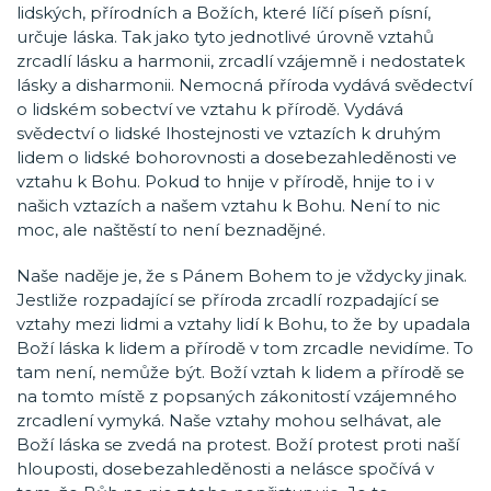
lidských, přírodních a Božích, které líčí píseň písní,
určuje láska. Tak jako tyto jednotlivé úrovně vztahů
zrcadlí lásku a harmonii, zrcadlí vzájemně i nedostatek
lásky a disharmonii. Nemocná příroda vydává svědectví
o lidském sobectví ve vztahu k přírodě. Vydává
svědectví o lidské lhostejnosti ve vztazích k druhým
lidem o lidské bohorovnosti a dosebezahleděnosti ve
vztahu k Bohu. Pokud to hnije v přírodě, hnije to i v
našich vztazích a našem vztahu k Bohu. Není to nic
moc, ale naštěstí to není beznadějné.
Naše naděje je, že s Pánem Bohem to je vždycky jinak.
Jestliže rozpadající se příroda zrcadlí rozpadající se
vztahy mezi lidmi a vztahy lidí k Bohu, to že by upadala
Boží láska k lidem a přírodě v tom zrcadle nevidíme. To
tam není, nemůže být. Boží vztah k lidem a přírodě se
na tomto místě z popsaných zákonitostí vzájemného
zrcadlení vymyká. Naše vztahy mohou selhávat, ale
Boží láska se zvedá na protest. Boží protest proti naší
hlouposti, dosebezahleděnosti a nelásce spočívá v