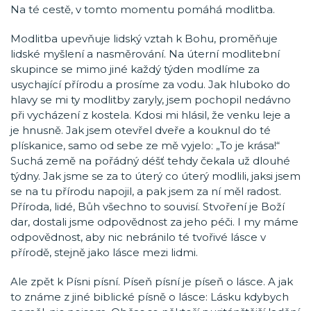
Na té cestě, v tomto momentu pomáhá modlitba.
Modlitba upevňuje lidský vztah k Bohu, proměňuje
lidské myšlení a nasměrování. Na úterní modlitební
skupince se mimo jiné každý týden modlíme za
usychající přírodu a prosíme za vodu. Jak hluboko do
hlavy se mi ty modlitby zaryly, jsem pochopil nedávno
při vycházení z kostela. Kdosi mi hlásil, že venku leje a
je hnusně. Jak jsem otevřel dveře a kouknul do té
plískanice, samo od sebe ze mě vyjelo: „To je krása!“
Suchá země na pořádný déšť tehdy čekala už dlouhé
týdny. Jak jsme se za to úterý co úterý modlili, jaksi jsem
se na tu přírodu napojil, a pak jsem za ní měl radost.
Příroda, lidé, Bůh všechno to souvisí. Stvoření je Boží
dar, dostali jsme odpovědnost za jeho péči. I my máme
odpovědnost, aby nic nebránilo té tvořivé lásce v
přírodě, stejně jako lásce mezi lidmi.
Ale zpět k Písni písní. Píseň písní je píseň o lásce. A jak
to známe z jiné biblické písně o lásce: Lásku kdybych