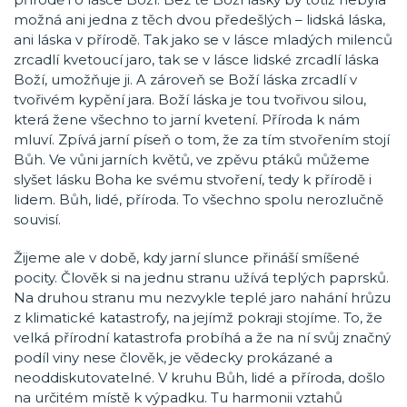
možná ani jedna z těch dvou předešlých – lidská láska,
ani láska v přírodě. Tak jako se v lásce mladých milenců
zrcadlí kvetoucí jaro, tak se v lásce lidské zrcadlí láska
Boží, umožňuje ji. A zároveň se Boží láska zrcadlí v
tvořivém kypění jara. Boží láska je tou tvořivou silou,
která žene všechno to jarní kvetení. Příroda k nám
mluví. Zpívá jarní píseň o tom, že za tím stvořením stojí
Bůh. Ve vůni jarních květů, ve zpěvu ptáků můžeme
slyšet lásku Boha ke svému stvoření, tedy k přírodě i
lidem. Bůh, lidé, příroda. To všechno spolu nerozlučně
souvisí.
Žijeme ale v době, kdy jarní slunce přináší smíšené
pocity. Člověk si na jednu stranu užívá teplých paprsků.
Na druhou stranu mu nezvykle teplé jaro nahání hrůzu
z klimatické katastrofy, na jejímž pokraji stojíme. To, že
velká přírodní katastrofa probíhá a že na ní svůj značný
podíl viny nese člověk, je vědecky prokázané a
neoddiskutovatelné. V kruhu Bůh, lidé a příroda, došlo
na určitém místě k výpadku. Tu harmonii vztahů