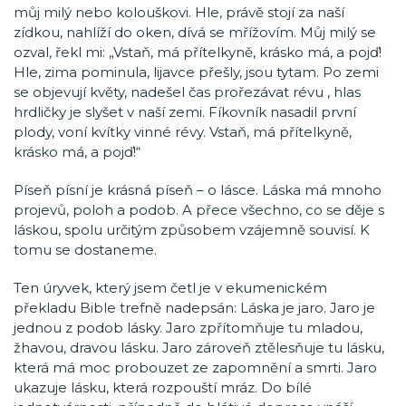
můj milý nebo kolouškovi. Hle, právě stojí za naší
zídkou, nahlíží do oken, dívá se mřížovím. Můj milý se
ozval, řekl mi: „Vstaň, má přítelkyně, krásko má, a pojď!
Hle, zima pominula, lijavce přešly, jsou tytam. Po zemi
se objevují květy, nadešel čas prořezávat révu , hlas
hrdličky je slyšet v naší zemi. Fíkovník nasadil první
plody, voní kvítky vinné révy. Vstaň, má přítelkyně,
krásko má, a pojď!“
Píseň písní je krásná píseň – o lásce. Láska má mnoho
projevů, poloh a podob. A přece všechno, co se děje s
láskou, spolu určitým způsobem vzájemně souvisí. K
tomu se dostaneme.
Ten úryvek, který jsem četl je v ekumenickém
překladu Bible trefně nadepsán: Láska je jaro. Jaro je
jednou z podob lásky. Jaro zpřítomňuje tu mladou,
žhavou, dravou lásku. Jaro zároveň ztělesňuje tu lásku,
která má moc probouzet ze zapomnění a smrti. Jaro
ukazuje lásku, která rozpouští mráz. Do bílé