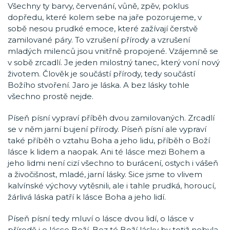
Všechny ty barvy, červenání, vůně, zpěv, poklus
dopředu, které kolem sebe na jaře pozorujeme, v
sobě nesou prudké emoce, které zažívají čerstvě
zamilované páry. To vzrušení přírody a vzrušení
mladých milenců jsou vnitřně propojené. Vzájemně se
v sobě zrcadlí. Je jeden milostný tanec, který voní nový
životem. Člověk je součástí přírody, tedy součástí
Božího stvoření. Jaro je láska. A bez lásky tohle
všechno prostě nejde.
Píseň písní vypraví příběh dvou zamilovaných. Zrcadlí
se v něm jarní bujení přírody. Píseň písní ale vypraví
také příběh o vztahu Boha a jeho lidu, příběh o Boží
lásce k lidem a naopak. Ani té lásce mezi Bohem a
jeho lidmi není cizí všechno to burácení, ostych i vášeň
a živočišnost, mladé, jarní lásky. Sice jsme to vlivem
kalvínské výchovy vytěsnili, ale i tahle prudká, horoucí,
žárlivá láska patří k lásce Boha a jeho lidí.
Píseň písní tedy mluví o lásce dvou lidí, o lásce v
přírodě i o lásce Boží. Bez té Boží lásky by totiž nebyla