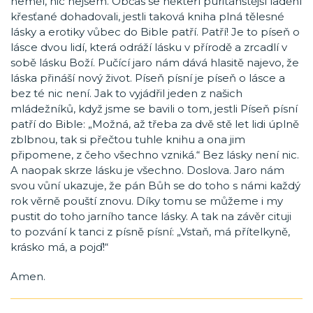
neměl, nic nejsem. Občas se někteří puritánštější ladění
křesťané dohadovali, jestli taková kniha plná tělesné
lásky a erotiky vůbec do Bible patří. Patří! Je to píseň o
lásce dvou lidí, která odráží lásku v přírodě a zrcadlí v
sobě lásku Boží. Pučící jaro nám dává hlasitě najevo, že
láska přináší nový život. Píseň písní je píseň o lásce a
bez té nic není. Jak to vyjádřil jeden z našich
mládežníků, když jsme se bavili o tom, jestli Píseň písní
patří do Bible: „Možná, až třeba za dvě stě let lidi úplně
zblbnou, tak si přečtou tuhle knihu a ona jim
připomene, z čeho všechno vzniká.“ Bez lásky není nic.
A naopak skrze lásku je všechno. Doslova. Jaro nám
svou vůní ukazuje, že pán Bůh se do toho s námi každý
rok věrně pouští znovu. Díky tomu se můžeme i my
pustit do toho jarního tance lásky. A tak na závěr cituji
to pozvání k tanci z písně písní: „Vstaň, má přítelkyně,
krásko má, a pojď!“
Amen.