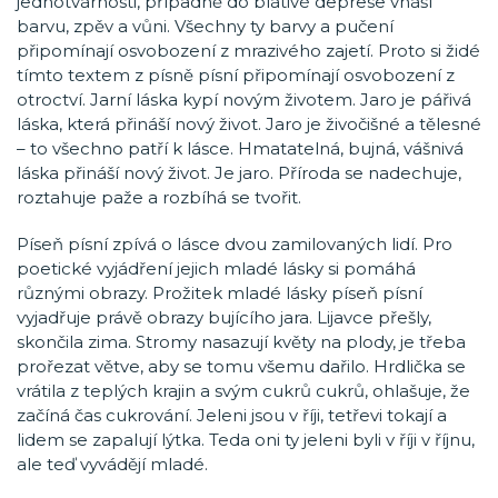
jednotvárnosti, případně do blátivé deprese vnáší
barvu, zpěv a vůni. Všechny ty barvy a pučení
připomínají osvobození z mrazivého zajetí. Proto si židé
tímto textem z písně písní připomínají osvobození z
otroctví. Jarní láska kypí novým životem. Jaro je pářivá
láska, která přináší nový život. Jaro je živočišné a tělesné
– to všechno patří k lásce. Hmatatelná, bujná, vášnivá
láska přináší nový život. Je jaro. Příroda se nadechuje,
roztahuje paže a rozbíhá se tvořit.
Píseň písní zpívá o lásce dvou zamilovaných lidí. Pro
poetické vyjádření jejich mladé lásky si pomáhá
různými obrazy. Prožitek mladé lásky píseň písní
vyjadřuje právě obrazy bujícího jara. Lijavce přešly,
skončila zima. Stromy nasazují květy na plody, je třeba
prořezat větve, aby se tomu všemu dařilo. Hrdlička se
vrátila z teplých krajin a svým cukrů cukrů, ohlašuje, že
začíná čas cukrování. Jeleni jsou v říji, tetřevi tokají a
lidem se zapalují lýtka. Teda oni ty jeleni byli v říji v říjnu,
ale teď vyvádějí mladé.