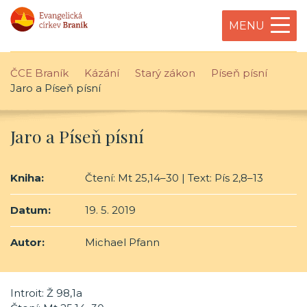
MENU
ČCE Braník
Kázání
Starý zákon
Píseň písní
Jaro a Píseň písní
Jaro a Píseň písní
Kniha:
Čtení: Mt 25,14–30 | Text: Pís 2,8–13
Datum:
19. 5. 2019
Autor:
Michael Pfann
Introit: Ž 98,1a