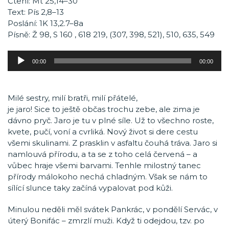
Čtení: Mt 25,14–30
Text: Pís 2,8–13
Poslání: 1K 13,2.7–8a
Písně: Ž 98, S 160 , 618 219, (307, 398, 521), 510, 635, 549
Audio
00:00
00:00
přehrávač
Milé sestry, milí bratři, milí přátelé,
je jaro! Sice to ještě občas trochu zebe, ale zima je
dávno pryč. Jaro je tu v plné síle. Už to všechno roste,
kvete, pučí, voní a cvrliká. Nový život si dere cestu
všemi skulinami. Z prasklin v asfaltu čouhá tráva. Jaro si
namlouvá přírodu, a ta se z toho celá červená – a
vůbec hraje všemi barvami. Tenhle milostný tanec
přírody málokoho nechá chladným. Však se nám to
sílící slunce taky začíná vypalovat pod kůži.
Minulou neděli měl svátek Pankrác, v pondělí Servác, v
úterý Bonifác – zmrzlí muži. Když ti odejdou, tzv. po