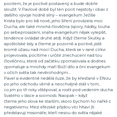
pocitem, že je poctivě postavený a bude dobře
sloužit. V Pavlově době byl ten pocit nejistoty i obav z
dalšího vývoje hodně silný – evangelium Ježíše
Krista bylo pro lidi nové, jeho šíření provázela moc
Ducha, ale také mnohá člověčina (spory, hádky, touha
po sebeprosazení, snaha evangelium nějak vylepšit,
tendence ovládat druhé atd). Když čteme Skutky a
apoštolské listy a čteme je pozorně a poctivě, jistě
kromě úžasu nad mocí Ducha, která se v rané církvi
projevovala, pocítíme i určité znechucení nad tou
člověčinou, která od začátku zpomalovala a dodnes
zpomaluje a mnohdy maří Boží dílo a činí evangelium
v očích světa tak nevěrohodným…
Pavel si evidentně nedělá iluze, že by křesťané v Efezu
po jeho odchodu věrně a neochvějně stáli v tom,
co jim po tři roky vštěpoval, a rostli pod vedením ducha
Svatého v lásce a svornosti. Naopak – když
čteme jeho slova ke starším, skoro bychom ho nařkli z
negativismu: Mezi efezské přijdou vlci hltaví (ti
představují misionáře, kteří nesou do světa nějaké