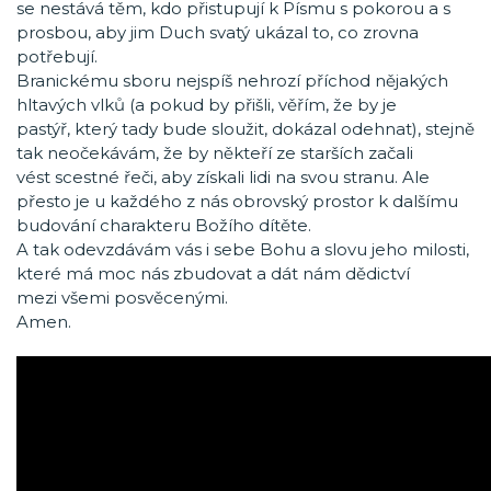
se nestává těm, kdo přistupují k Písmu s pokorou a s
prosbou, aby jim Duch svatý ukázal to, co zrovna
potřebují.
Branickému sboru nejspíš nehrozí příchod nějakých
hltavých vlků (a pokud by přišli, věřím, že by je
pastýř, který tady bude sloužit, dokázal odehnat), stejně
tak neočekávám, že by někteří ze starších začali
vést scestné řeči, aby získali lidi na svou stranu. Ale
přesto je u každého z nás obrovský prostor k dalšímu
budování charakteru Božího dítěte.
A tak odevzdávám vás i sebe Bohu a slovu jeho milosti,
které má moc nás zbudovat a dát nám dědictví
mezi všemi posvěcenými.
Amen.