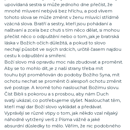
upovídaná sestra si může jednoho dne přečíst, že
mnohé mluvení nebývá bez hříchu, a pod vlivem
tohoto slova se může změnit v ženu mluvící střídmě
vzácná slova. Bratří a sestry, kteří jsou pohádaní a
naštvaní a zcela bez chuti s tím něco dělat, si mohou
přečíst něco o odpuštění nebo o tom, jak je bratrská
láska v Božích očích důležitá, a pokud to slovo
nechají působit ve svých srdcích, určitě časem najdou
cestu k odpuštění a smíření.
Boží slovo má opravdu moc nás zbudovat a proměnit.
Aby se to mohlo dít, je z naší strany třeba mít
touhu být proměňován do podoby Božího Syna, mít
ochotu nechat se proměnit či alespoň ochotu změnit
své postoje. A kromě toho naslouchat Božímu slovu.
Číst Bibli s pokorou a s prosbou, aby nám Duch
svatý ukázal, co potřebujeme slyšet. Naslouchat těm,
kteří mají dar Boží slovo vykládat a předávat.
Vyprávějí se různé vtipy o tom, jak někdo vzal nějaký
náhodně vytržený verš z Písma vážně a jaké
absurdní důsledky to mělo. Věřím, že nic podobného