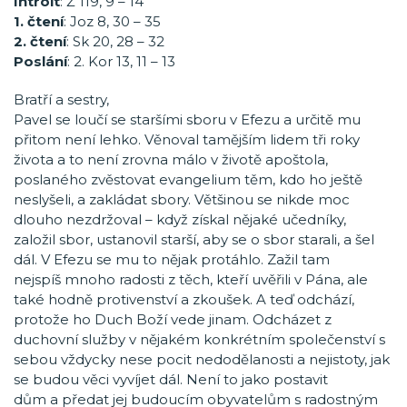
Introit
: Ž 119, 9 – 14
1. čtení
: Joz 8, 30 – 35
2. čtení
: Sk 20, 28 – 32
Poslání
: 2. Kor 13, 11 – 13
Bratří a sestry,
Pavel se loučí se staršími sboru v Efezu a určitě mu
přitom není lehko. Věnoval tamějším lidem tři roky
života a to není zrovna málo v životě apoštola,
poslaného zvěstovat evangelium těm, kdo ho ještě
neslyšeli, a zakládat sbory. Většinou se nikde moc
dlouho nezdržoval – když získal nějaké učedníky,
založil sbor, ustanovil starší, aby se o sbor starali, a šel
dál. V Efezu se mu to nějak protáhlo. Zažil tam
nejspíš mnoho radosti z těch, kteří uvěřili v Pána, ale
také hodně protivenství a zkoušek. A teď odchází,
protože ho Duch Boží vede jinam. Odcházet z
duchovní služby v nějakém konkrétním společenství s
sebou vždycky nese pocit nedodělanosti a nejistoty, jak
se budou věci vyvíjet dál. Není to jako postavit
dům a předat jej budoucím obyvatelům s radostným