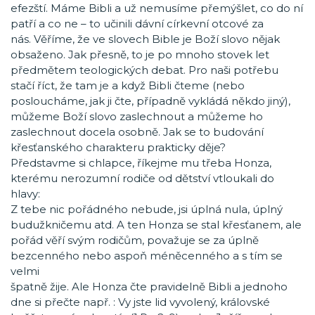
efezští. Máme Bibli a už nemusíme přemýšlet, co do ní
patří a co ne – to učinili dávní církevní otcové za
nás. Věříme, že ve slovech Bible je Boží slovo nějak
obsaženo. Jak přesně, to je po mnoho stovek let
předmětem teologických debat. Pro naši potřebu
stačí říct, že tam je a když Bibli čteme (nebo
posloucháme, jak ji čte, případně vykládá někdo jiný),
můžeme Boží slovo zaslechnout a můžeme ho
zaslechnout docela osobně. Jak se to budování
křesťanského charakteru prakticky děje?
Představme si chlapce, říkejme mu třeba Honza,
kterému nerozumní rodiče od dětství vtloukali do
hlavy:
Z tebe nic pořádného nebude, jsi úplná nula, úplný
budužkničemu atd. A ten Honza se stal křesťanem, ale
pořád věří svým rodičům, považuje se za úplně
bezcenného nebo aspoň méněcenného a s tím se
velmi
špatně žije. Ale Honza čte pravidelně Bibli a jednoho
dne si přečte např. : Vy jste lid vyvolený, královské