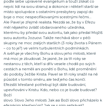
podle sebe upravené evangelium a touží získat co
nejvíc lidí na svou stranu) a dokonce i někteří starší se
místo spolupráce s ostatními presbytery zapojí do
boje o moc nespecifikovanými scestnými řečmi…
Ale Pavel je zřejmě realista. Nezdá se, že by v Efezu
měl nějakého zvlášť obdarovaného učedníka,
kterému by předal svou autoritu, tak jako předal Mojžíš
svou autoritu Jozuovi. Takže nechává sbor v péči
skupiny ne moc zralých starších (3 roky života s Pánem
– co to je?) ve velmi turbulentních podmínkách.
A svěřuje je všechny Bohu a slovu jeho milosti, které
má moc je zbudovat. Je jasné, že za tři roky se
nestanou z těch, kteří si dřív vesele chodili po svých
cestách a neměli ani ponětí o Bohu, lidé proměnění
do podoby Ježíše Krista. Pavel se tři roky snažil na ně
působit v tomto směru, ale teď jeho čas končí.
Efezsští křesťané potřebují být dále budování,
upevňováni v Kristu. Kdo, nebo co je bude budovat?
Boží
slovo. Slovo Jeho milosti. Jak asi Boží slovo přicházelo k
efezským křesťanům? Jak se s ním setkávali?