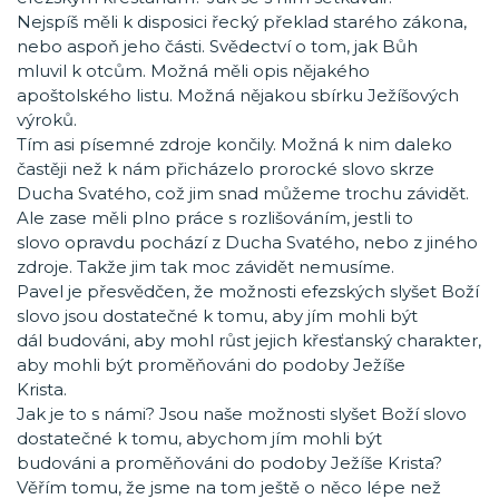
Nejspíš měli k disposici řecký překlad starého zákona,
nebo aspoň jeho části. Svědectví o tom, jak Bůh
mluvil k otcům. Možná měli opis nějakého
apoštolského listu. Možná nějakou sbírku Ježíšových
výroků.
Tím asi písemné zdroje končily. Možná k nim daleko
častěji než k nám přicházelo prorocké slovo skrze
Ducha Svatého, což jim snad můžeme trochu závidět.
Ale zase měli plno práce s rozlišováním, jestli to
slovo opravdu pochází z Ducha Svatého, nebo z jiného
zdroje. Takže jim tak moc závidět nemusíme.
Pavel je přesvědčen, že možnosti efezských slyšet Boží
slovo jsou dostatečné k tomu, aby jím mohli být
dál budováni, aby mohl růst jejich křesťanský charakter,
aby mohli být proměňováni do podoby Ježíše
Krista.
Jak je to s námi? Jsou naše možnosti slyšet Boží slovo
dostatečné k tomu, abychom jím mohli být
budováni a proměňováni do podoby Ježíše Krista?
Věřím tomu, že jsme na tom ještě o něco lépe než