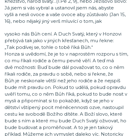
kněžstvo, národ svatý…(1.Pe 2, 9), nebo Ježíšovo slovo:
Já jsem si vás vybral a ustanovil jsem nás, abyste
vyšli a nesli ovoce a vaše ovoce aby zůstávalo (Jan 15,
16), nebo nějaký jiný verš mluvící o tom, jak
vysoko nás Bůh cení. A Duch Svatý, který v Honzovi
přebývá tak jako v jiných křesťanech, mu řekne:
„Tak podívej se, tohle o tobě říká Bůh.“
Honza si uvědomí, že je to v naprostém rozporu s tím,
co mu říkali rodiče a čemu pevně věří. A teď má
dvě možnosti: Buď bude dál považovat to, co o něm
říkali rodiče, za pravdu o sobě, nebo si řekne, že
Bůh je neskonale větší než jeho rodiče a že nejspíš
bude mít pravdu on. Pokud to udělá, pokud opravdu
uvěří tomu, co o něm Bůh říká, pokud to bude nosit v
mysli a připomínat si to pokaždé, když se jeho v
dětství vštípený pocit méněcennosti ozve, nastoupil
cestu ke svobodě Božího dítěte. A Boží slovo, které
bude s ním a které mu bude Duch Svatý oživovat, ho
bude budovat a proměňovat. A to je jen takový
příklad. Můžeme jich vymyslet daleko víc. Notoricky