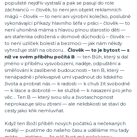
populisté nejdřív vystraší a pak se pasují do role
záchranců — člověk, to není jen objekt reklamních
mágů – člověk — to není ani výrobní kolečko, poslušně
vykonávající příkazy hlavního šéfa v práci – člověk — to
není uhoněná máma s hlavou plnou starostío děti —
ani stařenka odložená v domově důchodců – člověk —
to není uzlíček bolestí a bezmoci — jak nám někdy
vyhrožuje stáří na obzoru…
Člověk — to je bytost — s
níž ve svém příběhu počítá B
. — ten Bůh, který si dal
jméno v příběhu vysvobození, naděje, odpuštění a
směřování k zaslíbené budoucnosti – ten B, který —
nenápadně i překvapivě umí vpadnout do lidského
života a probrat nás — k radosti — k chuti žít svobodně
— k lásce a dobrotě — ke službě — k nasazení pro jeho
věc… Ten B — který svou sílu a životaschopnost
neprokazuje silou zbraní — ale nelidskosti se staví do
cesty jako křik nemluvňat.
Když ten Boží příběh nových počátků a nečekaných
nadějí — pustíme do našeho času a uděláme mu tady
místo — zjistíme — že náš život má nečekanou