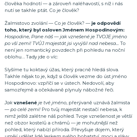
člověka hodnotí — a zároveň naléhavostí, s níž i nás
nutí se takhle ptát. Co je člověk?
Žalmistovo zvolání — Co je člověk? —
je odpovědí
toho, který byl osloven Jménem Hospodinovým:
Hospodine, Pane náš — jak vznešené je TVOJE jméno
po vší zemi! TVŮJ majestát jsi vyvýšil nad nebesa…
To
není jen romantický povzdech při pohledu na noční
oblohu… Tady jde o víc:
Slyšíme tu koktavý úžas, který pracně hledá slova.
Takhle nějak to je, když si člověk vezme do úst jméno
Hospodinovo: vzpříčí se v ústech. Nedovolí, aby
samozřejmě a očekávaně plynuly nábožné řeči.
Jak
vznešené
je tvé jméno
, přerývaně uznává žalmista
—
po celé zemi!
Pro tvůj majestát nestačí nebesa, k
nimž ještě zalétne náš pohled. Tvoje vznešenost je větší
než obzor kostelů a chrámů — je mohutnější než
pohled, který nabízí příroda. Převyšuje dojem, který
umějí udělat lidé leskem svého bohatství, moci a slávy.