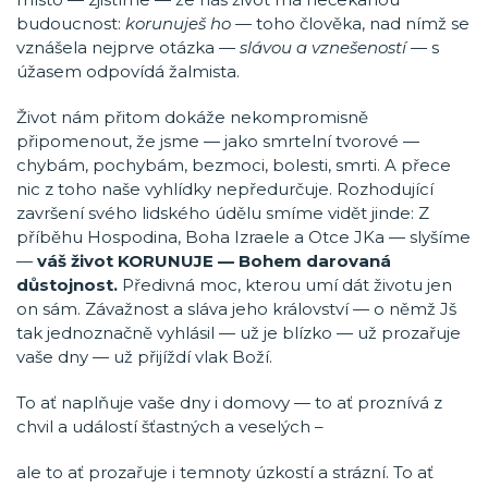
budoucnost:
korunuješ ho —
toho člověka, nad nímž se
vznášela nejprve otázka
— slávou a vznešeností —
s
úžasem odpovídá žalmista.
Život nám přitom dokáže nekompromisně
připomenout, že jsme — jako smrtelní tvorové —
chybám, pochybám, bezmoci, bolesti, smrti. A přece
nic z toho naše vyhlídky nepředurčuje. Rozhodující
završení svého lidského údělu smíme vidět jinde: Z
příběhu Hospodina, Boha Izraele a Otce JKa — slyšíme
—
váš život KORUNUJE — Bohem darovaná
důstojnost.
Předivná moc, kterou umí dát životu jen
on sám. Závažnost a sláva jeho království — o němž Jš
tak jednoznačně vyhlásil — už je blízko — už prozařuje
vaše dny — už přijíždí vlak Boží.
To ať naplňuje vaše dny i domovy — to ať proznívá z
chvil a událostí šťastných a veselých –
ale to ať prozařuje i temnoty úzkostí a strázní. To ať