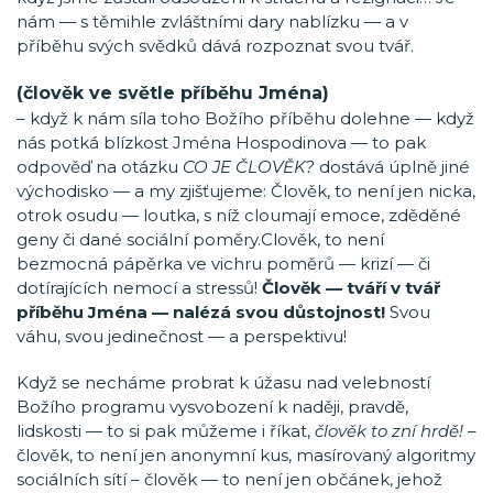
nám — s těmihle zvláštními dary nablízku — a v
příběhu svých svědků dává rozpoznat svou tvář.
(člověk ve světle příběhu Jména)
– když k nám síla toho Božího příběhu dolehne — když
nás potká blízkost Jména Hospodinova — to pak
odpověď na otázku
CO JE ČLOVĚK?
dostává úplně jiné
východisko — a my zjišťujeme: Člověk, to není jen nicka,
otrok osudu — loutka, s níž cloumají emoce, zděděné
geny či dané sociální poměry.Clověk, to není
bezmocná pápěrka ve vichru poměrů — krizí — či
dotírajících nemocí a stressů!
Člověk — tváří v tvář
příběhu Jména — nalézá svou důstojnost!
Svou
váhu, svou jedinečnost — a perspektivu!
Když se necháme probrat k úžasu nad velebností
Božího programu vysvobození k naději, pravdě,
lidskosti — to si pak můžeme i říkat,
člověk to zní hrdě!
–
člověk, to není jen anonymní kus, masírovaný algoritmy
sociálních sítí – člověk — to není jen občánek, jehož