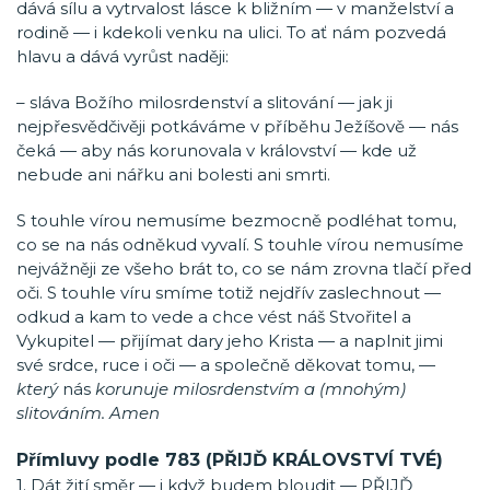
dává sílu a vytrvalost lásce k bližním — v manželství a
rodině — i kdekoli venku na ulici. To ať nám pozvedá
hlavu a dává vyrůst naději:
– sláva Božího milosrdenství a slitování — jak ji
nejpřesvědčivěji potkáváme v příběhu Ježíšově — nás
čeká — aby nás korunovala v království — kde už
nebude ani nářku ani bolesti ani smrti.
S touhle vírou nemusíme bezmocně podléhat tomu,
co se na nás odněkud vyvalí. S touhle vírou nemusíme
nejvážněji ze všeho brát to, co se nám zrovna tlačí před
oči. S touhle víru smíme totiž nejdřív zaslechnout —
odkud a kam to vede a chce vést náš Stvořitel a
Vykupitel — přijímat dary jeho Krista — a naplnit jimi
své srdce, ruce i oči — a společně děkovat tomu, —
který
nás
korunuje milosrdenstvím a (mnohým)
slitováním. Amen
Přímluvy podle 783 (PŘIJĎ KRÁLOVSTVÍ TVÉ)
1. Dát žití směr — i když budem bloudit — PŘIJĎ