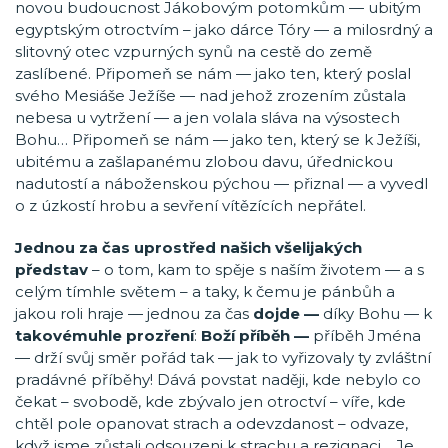
novou budoucnost Jákobovým potomkům — ubitým
egyptským otroctvím – jako dárce Tóry — a milosrdný a
slitovný otec vzpurných synů na cestě do země
zaslíbené. Připomeň se nám — jako ten, který poslal
svého Mesiáše Ježíše — nad jehož zrozením zůstala
nebesa u vytržení — a jen volala sláva na výsostech
Bohu… Připomeň se nám — jako ten, který se k Ježíši,
ubitému a zašlapanému zlobou davu, úřednickou
nadutostí a náboženskou pýchou — přiznal — a vyvedl
o z úzkostí hrobu a sevření vítězících nepřátel.
Jednou za čas uprostřed našich všelijakých
představ
– o tom, kam to spěje s naším životem — a s
celým tímhle světem – a taky, k čemu je pánbůh a
jakou roli hraje — jednou za čas
dojde —
díky Bohu — k
takovémuhle prozření
:
Boží příběh —
příběh Jména
— drží svůj směr pořád tak — jak to vyřizovaly ty zvláštní
pradávné příběhy! Dává povstat naději, kde nebylo co
čekat – svobodě, kde zbývalo jen otroctví – víře, kde
chtěl pole opanovat strach a odevzdanost – odvaze,
když jsme zůstali odsouzeni k strachu a rezignaci… Je