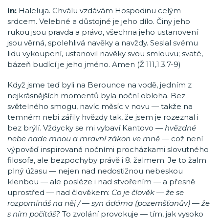
In:
Haleluja. Chválu vzdávám Hospodinu celým
srdcem. Velebné a důstojné je jeho dílo. Činy jeho
rukou jsou pravda a právo, všechna jeho ustanovení
jsou věrná, spolehlivá navěky a navždy. Seslal svému
lidu vykoupení, ustanovil navěky svou smlouvu; svaté,
bázeň budící je jeho jméno. Amen (Ž 111,1.3.7-9)
Když jsme teď byli na Berounce na vodě, jedním z
nejkrásnějších momentů byla noční obloha. Bez
světelného smogu, navíc měsíc v novu — takže na
temném nebi zářily hvězdy tak, že jsem je rozeznal i
bez brýlí. Vždycky se mi vybaví Kantovo —
hvězdné
nebe nade mnou a mravní zákon ve mně
— což není
výpověď inspirovaná nočními procházkami slovutného
filosofa, ale bezpochyby právě i 8. žalmem. Je to žalm
plný úžasu — nejen nad nedostižnou nebeskou
klenbou — ale posléze i nad stvořením — a přesně
uprostřed — nad člověkem:
Co je člověk — že se
rozpomínáš na něj / — syn ádáma (pozemšťanův) — že
s ním počítáš?
To zvolání provokuje — tím, jak vysoko