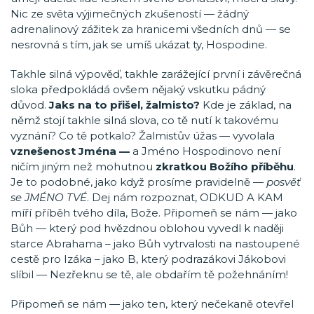
Nic ze světa výjimečných zkušeností — žádný
adrenalinový zážitek za hranicemi všedních dnů — se
nesrovná s tím, jak se umíš ukázat ty, Hospodine.
Takhle silná výpověď, takhle zarážející první i závěrečná
sloka předpokládá ovšem nějaký vskutku pádný
důvod.
Jaks na to přišel, žalmisto?
Kde je základ, na
němž stojí takhle silná slova, co tě nutí k takovému
vyznání? Co tě potkalo? Žalmistův úžas — vyvolala
vznešenost Jména —
a Jméno Hospodinovo není
ničím jiným než mohutnou
zkratkou Božího příběhu
.
Je to podobné, jako když prosíme pravidelně —
posvěť
se JMÉNO TVÉ
. Dej nám rozpoznat, ODKUD A KAM
míří příběh tvého díla, Bože. Připomeň se nám — jako
Bůh — který pod hvězdnou oblohou vyvedl k naději
starce Abrahama – jako Bůh vytrvalosti na nastoupené
cestě pro Izáka – jako B, který podrazákovi Jákobovi
slíbil — Nezřeknu se tě, ale obdařím tě požehnáním!
Připomeň se nám — jako ten, který nečekaně otevřel