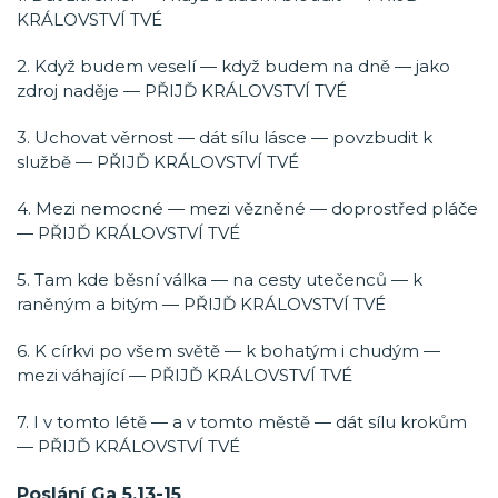
KRÁLOVSTVÍ TVÉ
2. Když budem veselí — když budem na dně — jako
zdroj naděje — PŘIJĎ KRÁLOVSTVÍ TVÉ
3. Uchovat věrnost — dát sílu lásce — povzbudit k
službě — PŘIJĎ KRÁLOVSTVÍ TVÉ
4. Mezi nemocné — mezi vězněné — doprostřed pláče
— PŘIJĎ KRÁLOVSTVÍ TVÉ
5. Tam kde běsní válka — na cesty utečenců — k
raněným a bitým — PŘIJĎ KRÁLOVSTVÍ TVÉ
6. K církvi po všem světě — k bohatým i chudým —
mezi váhající — PŘIJĎ KRÁLOVSTVÍ TVÉ
7. I v tomto létě — a v tomto městě — dát sílu krokům
— PŘIJĎ KRÁLOVSTVÍ TVÉ
Poslání Ga 5,13-15