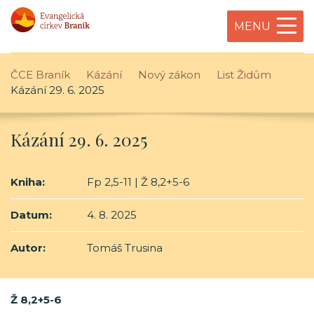
MENU
ČCE Braník
Kázání
Nový zákon
List Židům
Kázání 29. 6. 2025
Kázání 29. 6. 2025
Kniha:
Fp 2,5-11 | Ž 8,2+5-6
Datum:
4. 8. 2025
Autor:
Tomáš Trusina
Ž 8,2+5-6