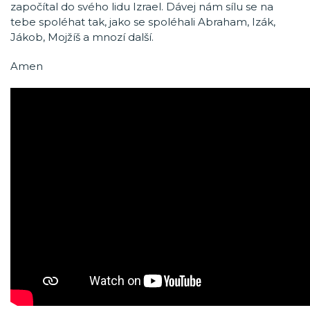
započítal do svého lidu Izrael. Dávej nám sílu se na
tebe spoléhat tak, jako se spoléhali Abraham, Izák,
Jákob, Mojžíš a mnozí další.
Amen