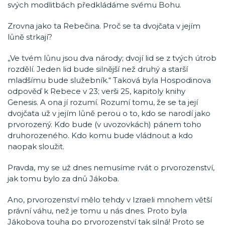
svých modlitbách předkládáme svému Bohu.
Zrovna jako ta Rebečina. Proč se ta dvojčata v jejím
lůně strkají?
„Ve tvém lůnu jsou dva národy; dvojí lid se z tvých útrob
rozdělí. Jeden lid bude silnější než druhý a starší
mladšímu bude služebník.“ Taková byla Hospodinova
odpověď k Rebece v 23; verši 25, kapitoly knihy
Genesis. A ona jí rozumí. Rozumí tomu, že se ta její
dvojčata už v jejím lůně perou o to, kdo se narodí jako
prvorozený. Kdo bude (v uvozovkách) pánem toho
druhorozeného. Kdo komu bude vládnout a kdo
naopak sloužit.
Pravda, my se už dnes nemusíme rvát o prvorozenství,
jak tomu bylo za dnů Jákoba.
Ano, prvorozenství mělo tehdy v Izraeli mnohem větší
právní váhu, než je tomu u nás dnes. Proto byla
Jákobova touha po prvorozenství tak silná! Proto se