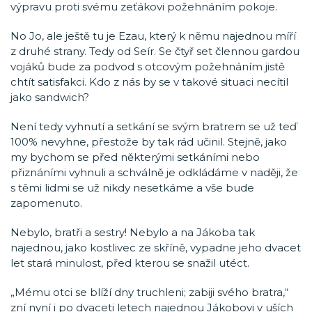
výpravu proti svému zeťákovi požehnáním pokoje.
No Jo, ale ještě tu je Ezau, který k němu najednou míří
z druhé strany. Tedy od Seír. Se čtyř set člennou gardou
vojáků bude za podvod s otcovým požehnáním jistě
chtít satisfakci. Kdo z nás by se v takové situaci necítil
jako sandwich?
Není tedy vyhnutí a setkání se svým bratrem se už teď
100% nevyhne, přestože by tak rád učinil. Stejně, jako
my bychom se před některými setkáními nebo
přiznáními vyhnuli a schválně je odkládáme v naději, že
s těmi lidmi se už nikdy nesetkáme a vše bude
zapomenuto.
Nebylo, bratři a sestry! Nebylo a na Jákoba tak
najednou, jako kostlivec ze skříně, vypadne jeho dvacet
let stará minulost, před kterou se snažil utéct.
„Mému otci se blíží dny truchleni; zabiji svého bratra,“
zní nyní i po dvaceti letech najednou Jákobovi v uších