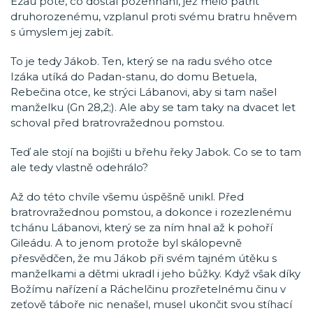
Ezau poté, co dostal požehnání, jež mělo patřit
druhorozenému, vzplanul proti svému bratru hněvem
s úmyslem jej zabít.
To je tedy Jákob. Ten, který se na radu svého otce
Izáka utíká do Padan-stanu, do domu Betuela,
Rebečina otce, ke strýci Lábanovi, aby si tam našel
manželku (Gn 28,2;). Ale aby se tam taky na dvacet let
schoval před bratrovražednou pomstou.
Teď ale stojí na bojišti u břehu řeky Jabok. Co se to tam
ale tedy vlastně odehrálo?
Až do této chvíle všemu úspěšně unikl. Před
bratrovražednou pomstou, a dokonce i rozezlenému
tchánu Lábanovi, který se za ním hnal až k pohoří
Gileádu. A to jenom protože byl skálopevně
přesvědčen, že mu Jákob při svém tajném útěku s
manželkami a dětmi ukradl i jeho bůžky. Když však díky
Božímu nařízení a Ráchelčinu prozřetelnému činu v
zeťově táboře nic nenašel, musel ukončit svou stíhací