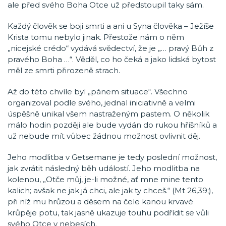
ale před svého Boha Otce už předstoupil taky sám.
Každý člověk se boji smrti a ani u Syna člověka – Ježíše
Krista tomu nebylo jinak. Přestože nám o něm
„nicejské crédo“ vydává svědectví, že je „… pravý Bůh z
pravého Boha …“. Věděl, co ho čeká a jako lidská bytost
měl ze smrti přirozeně strach.
Až do této chvíle byl „pánem situace“. Všechno
organizoval podle svého, jednal iniciativně a velmi
úspěšně unikal všem nastraženým pastem. O několik
málo hodin později ale bude vydán do rukou hříšníků a
už nebude mít vůbec žádnou možnost ovlivnit děj.
Jeho modlitba v Getsemane je tedy poslední možnost,
jak zvrátit následný běh událostí. Jeho modlitba na
kolenou, „Otče můj, je-li možné, ať mne mine tento
kalich; avšak ne jak já chci, ale jak ty chceš.“ (Mt 26,39;),
při níž mu hrůzou a děsem na čele kanou krvavé
krůpěje potu, tak jasně ukazuje touhu podřídit se vůli
svého Otce v nebesích.