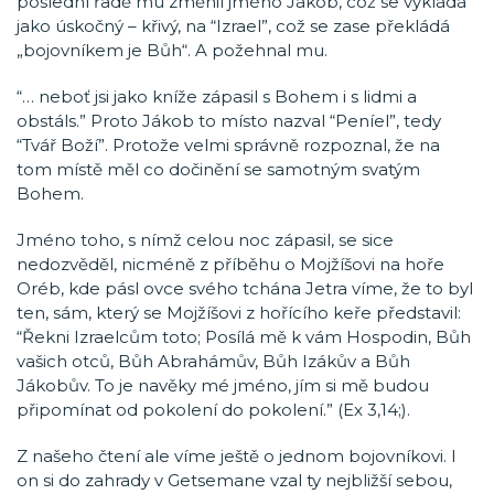
poslední řadě mu změnil jméno Jákob, což se vykládá
jako úskočný – křivý, na “Izrael”, což se zase překládá
„bojovníkem je Bůh“. A požehnal mu.
“… neboť jsi jako kníže zápasil s Bohem i s lidmi a
obstáls.” Proto Jákob to místo nazval “Peníel”, tedy
“Tvář Boží”. Protože velmi správně rozpoznal, že na
tom místě měl co dočinění se samotným svatým
Bohem.
Jméno toho, s nímž celou noc zápasil, se sice
nedozvěděl, nicméně z příběhu o Mojžíšovi na hoře
Oréb, kde pásl ovce svého tchána Jetra víme, že to byl
ten, sám, který se Mojžíšovi z hořícího keře představil:
“Řekni Izraelcům toto; Posílá mě k vám Hospodin, Bůh
vašich otců, Bůh Abrahámův, Bůh Izákův a Bůh
Jákobův. To je navěky mé jméno, jím si mě budou
připomínat od pokolení do pokolení.” (Ex 3,14;).
Z našeho čtení ale víme ještě o jednom bojovníkovi. I
on si do zahrady v Getsemane vzal ty nejbližší sebou,