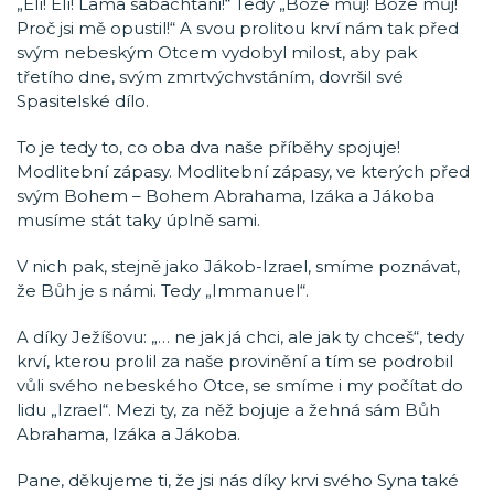
„Elí! Elí! Lama sabachtani!“ Tedy „Bože můj! Bože můj!
Proč jsi mě opustil!“ A svou prolitou krví nám tak před
svým nebeským Otcem vydobyl milost, aby pak
třetího dne, svým zmrtvýchvstáním, dovršil své
Spasitelské dílo.
To je tedy to, co oba dva naše příběhy spojuje!
Modlitební zápasy. Modlitební zápasy, ve kterých před
svým Bohem – Bohem Abrahama, Izáka a Jákoba
musíme stát taky úplně sami.
V nich pak, stejně jako Jákob-Izrael, smíme poznávat,
že Bůh je s námi. Tedy „Immanuel“.
A díky Ježíšovu: „… ne jak já chci, ale jak ty chceš“, tedy
krví, kterou prolil za naše provinění a tím se podrobil
vůli svého nebeského Otce, se smíme i my počítat do
lidu „Izrael“. Mezi ty, za něž bojuje a žehná sám Bůh
Abrahama, Izáka a Jákoba.
Pane, děkujeme ti, že jsi nás díky krvi svého Syna také