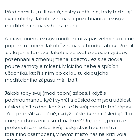
Před námi tu, milí bratři, sestry a přátele, tedy teď stojí
dva příběhy. Jákobův zápas o požehnání a Ježíšův
modlitební zápas v Getsemane.
A právě onen Ježíšův modlitební zápas velmi nápadně
připomíná onen Jákobův zápas u brodu Jabok. Rozdíl
je ale jen v tom, že Jákob si ze svého zápasu vydobyl
požehnání a změnu jména, kdežto Ježíš se dočká
pouze samoty a mlčení. Mlčícího nebe a spících
učedníků, kteří s ním po celou tu dobu jeho
modlitebního zápasu měli bdít.
Jákob tedy svůj (modlitební) zápas, i když s
pochroumanou kyčlí vyhrál a důsledkem jsou události
následujícího dne, kdežto Ježíš svůj modlitební zápas …
. Ale prohrál skutečně, i když důsledkem následujícího
dne je odsouzení a smrt na kříži? Určitě ne, protože
překonal sám sebe. Svůj lidský strach ze smrti a
totálního osamocení, v němž místo nás na kříži volá