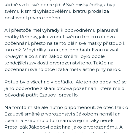
klidně vzdal své porce jídla! Své misky čočky, aby ji
svému k smrti vyhladovělému bratru prodal za
postavení prvorozeného.
A i přestože měl výhrady k podvodnému plánu své
matky Rebeky, jak uzmout svému bratru i otcovo
požehnání, přesto na tento plán své matky přistoupil.
Inu což. Vždyť díky tomu, co jeho bratr Ezau nazval
krvavým a co s ním Jákob směnil, bylo podle
tehdejších zvyklostí prvorozenství jeho. Takže na
požehnání svého otce Izáka měl vlastně plný nárok.
Potud bylo všechno v pořádku. Ale jen do doby než se
jeho podvodné získání otcova požehnání, které mělo
původně patřit Ezauovi, provalilo.
Na tomto místě ale nutno připomenout, že otec Izák o
Ezauově směně prvorozenství s Jákobem neměl ani
tušení, a Ezau mu o tom samozřejmě taky neřekl.
Proto Izák Jákobovi požehnal jako prvorozenému. A