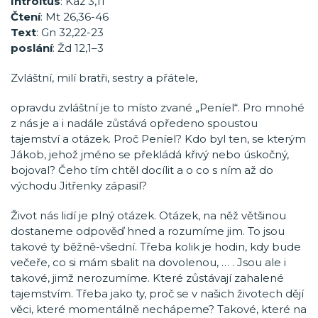
Introitus
: Kaz 3,11
Čtení
: Mt 26,36-46
Text
: Gn 32,22-23
poslání
: Žd 12,1–3
Zvláštní, milí bratři, sestry a přátele,
opravdu zvláštní je to místo zvané „Peníel“. Pro mnohé
z nás je a i nadále zůstává opředeno spoustou
tajemství a otázek. Proč Peníel? Kdo byl ten, se kterým
Jákob, jehož jméno se překládá křivý nebo úskočný,
bojoval? Čeho tím chtěl docílit a o co s ním až do
východu Jitřenky zápasil?
Život nás lidí je plný otázek. Otázek, na něž většinou
dostaneme odpověď hned a rozumíme jim. To jsou
takové ty běžně-všední. Třeba kolik je hodin, kdy bude
večeře, co si mám sbalit na dovolenou, … . Jsou ale i
takové, jimž nerozumíme. Které zůstávají zahalené
tajemstvím. Třeba jako ty, proč se v našich životech dějí
věci, které momentálně nechápeme? Takové, které na