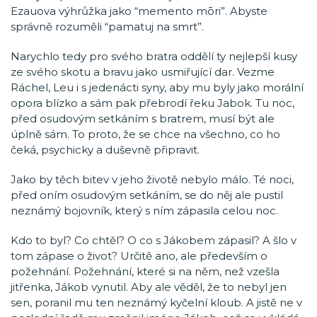
Ezauova výhrůžka jako “memento mōri”. Abyste
správně rozuměli “pamatuj na smrt”.
Narychlo tedy pro svého bratra oddělí ty nejlepší kusy
ze svého skotu a bravu jako usmiřující dar. Vezme
Ráchel, Leu i s jedenácti syny, aby mu byly jako morální
opora blízko a sám pak přebrodí řeku Jabok. Tu noc,
před osudovým setkáním s bratrem, musí být ale
úplně sám. To proto, že se chce na všechno, co ho
čeká, psychicky a duševně připravit.
Jako by těch bitev v jeho životě nebylo málo. Té noci,
před oním osudovým setkáním, se do něj ale pustil
neznámý bojovník, který s ním zápasila celou noc.
Kdo to byl? Co chtěl? O co s Jákobem zápasil? A šlo v
tom zápase o život? Určitě ano, ale především o
požehnání. Požehnání, které si na něm, než vzešla
jitřenka, Jákob vynutil. Aby ale věděl, že to nebyl jen
sen, poranil mu ten neznámý kyčelní kloub. A jistě ne v