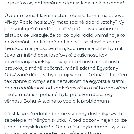
to josefovsky dotáhněme o kousek dál než hospodář.
Úvodní scéna hlavního čtení otevírá téma majetkové
křivdy. Podle hesla: „Vy máte rodině dobré vztahy? Vy
jste spolu ještě nedědili, co!“ V požadavku kohosi ze
zástupu se ukazuje, že to, co bylo rodiči vnímáno jako
požehnání – odkázané bohatství – se stává osidlem.
Ten, kdo má, je osočen tím, kdo nemá a chtěl by mít.
Jako zmíněná post-josefovská zkušenost, kdy
požehnaný izraelský lid svojí početností a zdatností
provokuje méně početné, méně zdatné Egypťany.
Odkázané dědictví bylo projevem požehnání. Josefem
tak dobře promyšlená nezávislost na egyptské státní
moci i oddělenost od společenského a náboženského
života místních pohanů byla projevem Josefovy
věrnosti Bohu! A stejně to vedlo k problémům.
C’est la vie. Nedohlédneme všechny důsledky svých
sebelépe míněných skutků. A teď pozor – nejen to, že
jsme to mysleli dobře. Ono to fakt bylo dobré. Byly to
skutky vykonané podle Boží vůle a s Božím