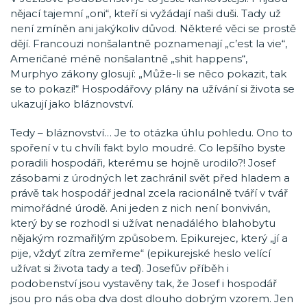
nějací tajemní „oni“, kteří si vyžádají naši duši. Tady už
není zmíněn ani jakýkoliv důvod. Některé věci se prostě
dějí. Francouzi nonšalantně poznamenají „c’est la vie“,
Američané méně nonšalantně „shit happens“,
Murphyo zákony glosují: „Může-li se něco pokazit, tak
se to pokazí!“ Hospodářovy plány na užívání si života se
ukazují jako bláznovství.
Tedy – bláznovství… Je to otázka úhlu pohledu. Ono to
spoření v tu chvíli fakt bylo moudré. Co lepšího byste
poradili hospodáři, kterému se hojně urodilo?! Josef
zásobami z úrodných let zachránil svět před hladem a
právě tak hospodář jednal zcela racionálně tváří v tvář
mimořádné úrodě. Ani jeden z nich není bonviván,
který by se rozhodl si užívat nenadálého blahobytu
nějakým rozmařilým způsobem. Epikurejec, který „jí a
pije, vždyť zítra zemřeme“ (epikurejské heslo velící
užívat si života tady a teď). Josefův příběh i
podobenství jsou vystavěny tak, že Josef i hospodář
jsou pro nás oba dva dost dlouho dobrým vzorem. Jen