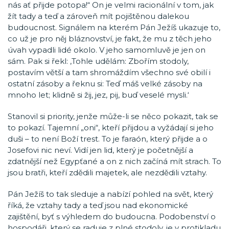
nás ať přijde potopa!“ On je velmi racionální v tom, jak
žít tady a teď a zároveň mít pojištěnou dalekou
budoucnost. Signálem na kterém Pán Ježíš ukazuje to,
co už je pro něj bláznovství, je fakt, že mu z těch jeho
úvah vypadli lidé okolo. V jeho samomluvě je jen on
sám. Pak si řekl: ‚Tohle udělám: Zbořím stodoly,
postavím větší a tam shromáždím všechno své obilí i
ostatní zásoby a řeknu si: Teď máš velké zásoby na
mnoho let; klidně si žij, jez, pij, buď veselé mysli.‘
Stanovil si priority, jenže může-li se něco pokazit, tak se
to pokazí. Tajemní „oni“, kteří přijdou a vyžádají si jeho
duši – to není Boží trest. To je faraón, který přijde a o
Josefovi nic neví. Vidí jen lid, který je početnější a
zdatnější než Egypťané a on z nich začíná mít strach. To
jsou bratři, kteří zdědili majetek, ale nezdědili vztahy.
Pán Ježíš to tak sleduje a nabízí pohled na svět, který
říká, že vztahy tady a teď jsou nad ekonomické
zajištění, byť s výhledem do budoucna. Podobenství o
hospodáři, který se raduje z plné stodoly, je v protikladu