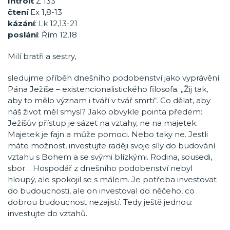
Introit
Ž 133
čtení
Ex 1,8-13
kázání
: Lk 12,13-21
poslání
: Řím 12,18
Milí bratři a sestry,
sledujme příběh dnešního podobenství jako vyprávění
Pána Ježíše – existencionalistického filosofa. „Žij tak,
aby to mělo význam i tváří v tvář smrti“. Co dělat, aby
náš život měl smysl? Jako obvykle pointa předem:
Ježíšův přístup je sázet na vztahy, ne na majetek.
Majetek je fajn a může pomoci. Nebo taky ne. Jestli
máte možnost, investujte raději svoje síly do budování
vztahu s Bohem a se svými blízkými. Rodina, sousedi,
sbor… Hospodář z dnešního podobenství nebyl
hloupý, ale spokojil se s málem. Je potřeba investovat
do budoucnosti, ale on investoval do něčeho, co
dobrou budoucnost nezajistí. Tedy ještě jednou:
investujte do vztahů.