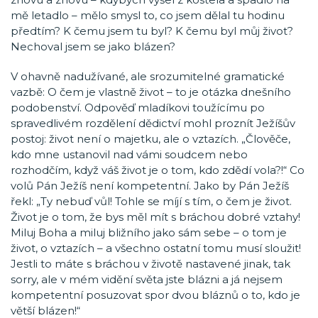
mě letadlo – mělo smysl to, co jsem dělal tu hodinu
předtím? K čemu jsem tu byl? K čemu byl můj život?
Nechoval jsem se jako blázen?
V ohavně nadužívané, ale srozumitelné gramatické
vazbě: O čem je vlastně život – to je otázka dnešního
podobenství. Odpověď mladíkovi toužícímu po
spravedlivém rozdělení dědictví mohl proznít Ježíšův
postoj: život není o majetku, ale o vztazích. „Člověče,
kdo mne ustanovil nad vámi soudcem nebo
rozhodčím, když váš život je o tom, kdo zdědí vola?!“ Co
volů Pán Ježíš není kompetentní. Jako by Pán Ježíš
řekl: „Ty nebuď vůl! Tohle se míjí s tím, o čem je život.
Život je o tom, že bys měl mít s bráchou dobré vztahy!
Miluj Boha a miluj bližního jako sám sebe – o tom je
život, o vztazích – a všechno ostatní tomu musí sloužit!
Jestli to máte s bráchou v životě nastavené jinak, tak
sorry, ale v mém vidění světa jste blázni a já nejsem
kompetentní posuzovat spor dvou bláznů o to, kdo je
větší blázen!“