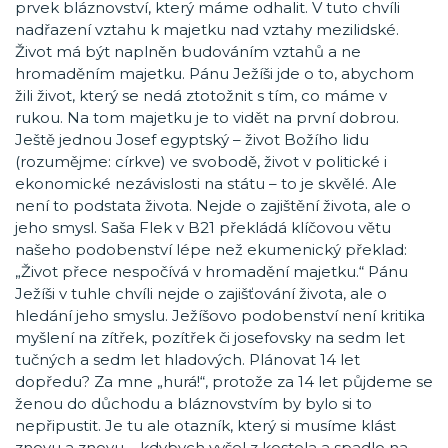
prvek bláznovství, který máme odhalit. V tuto chvíli
nadřazení vztahu k majetku nad vztahy mezilidské.
Život má být naplněn budováním vztahů a ne
hromaděním majetku. Pánu Ježíši jde o to, abychom
žili život, který se nedá ztotožnit s tím, co máme v
rukou. Na tom majetku je to vidět na první dobrou.
Ještě jednou Josef egyptský – život Božího lidu
(rozumějme: církve) ve svobodě, život v politické i
ekonomické nezávislosti na státu – to je skvělé. Ale
není to podstata života. Nejde o zajištění života, ale o
jeho smysl. Saša Flek v B21 překládá klíčovou větu
našeho podobenství lépe než ekumenický překlad:
„Život přece nespočívá v hromadění majetku.“ Pánu
Ježíši v tuhle chvíli nejde o zajišťování života, ale o
hledání jeho smyslu. Ježíšovo podobenství není kritika
myšlení na zítřek, pozítřek či josefovsky na sedm let
tučných a sedm let hladových. Plánovat 14 let
dopředu? Za mne „hurá!“, protože za 14 let půjdeme se
ženou do důchodu a bláznovstvím by bylo si to
nepřipustit. Je tu ale otazník, který si musíme klást
znovu a znovu – kdybych vyšel z kostela a spadlo na