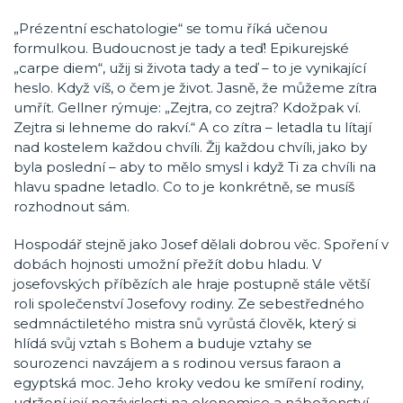
„Prézentní eschatologie“ se tomu říká učenou
formulkou. Budoucnost je tady a teď! Epikurejské
„carpe diem“, užij si života tady a teď – to je vynikající
heslo. Když víš, o čem je život. Jasně, že můžeme zítra
umřít. Gellner rýmuje: „Zejtra, co zejtra? Kdožpak ví.
Zejtra si lehneme do rakví.“ A co zítra – letadla tu lítají
nad kostelem každou chvíli. Žij každou chvíli, jako by
byla poslední – aby to mělo smysl i když Ti za chvíli na
hlavu spadne letadlo. Co to je konkrétně, se musíš
rozhodnout sám.
Hospodář stejně jako Josef dělali dobrou věc. Spoření v
dobách hojnosti umožní přežít dobu hladu. V
josefovských příbězích ale hraje postupně stále větší
roli společenství Josefovy rodiny. Ze sebestředného
sedmnáctiletého mistra snů vyrůstá člověk, který si
hlídá svůj vztah s Bohem a buduje vztahy se
sourozenci navzájem a s rodinou versus faraon a
egyptská moc. Jeho kroky vedou ke smíření rodiny,
udržení její nezávislosti na ekonomice a náboženství