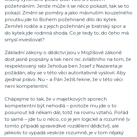
požehnáním. Jenže může-li se něco pokazit, tak se to
pokazí. Změní se poměry a jako mávnutím kouzelného
proutku jde to Bohem požehnané dílo do kytek.
Zemřeli rodiče a z jejich požehnání je bratrský spor a
do kytek jde rodinná shoda. Co je tedy to, do čeho má
smysl investovat?
Základní zákony o dědictví jsou v Mojžíšově zákoně
dost jasně popsány a tak není nic zvláštního na tom, že
respektovaný rabi Jehošua ben Josef z Nazareta je
požádán, aby se v této věci autoritativně vyslovil. Aby
zjednal právo. Nu – a Pán Ježíš řekne, že v této věci
není kompetentní.
Chápejme to tak, že v majetkových sporech
kompetentní být nehodlá – protože mu jde o to
posunout lidi někam dál, totiž na rovinu vztahů. Pořád
to samé – jde tu o něco, co je jen logické a rozumné (v
tomto případě spravedlivé rozdělení dědictví), ale
jakkoliv to vypadá veskrze rozumně, je v tom nějaký