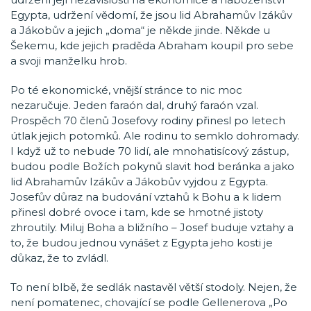
Egypta, udržení vědomí, že jsou lid Abrahamův Izákův
a Jákobův a jejich „doma“ je někde jinde. Někde u
Šekemu, kde jejich praděda Abraham koupil pro sebe
a svoji manželku hrob.
Po té ekonomické, vnější stránce to nic moc
nezaručuje. Jeden faraón dal, druhý faraón vzal.
Prospěch 70 členů Josefovy rodiny přinesl po letech
útlak jejich potomků. Ale rodinu to semklo dohromady.
I když už to nebude 70 lidí, ale mnohatisícový zástup,
budou podle Božích pokynů slavit hod beránka a jako
lid Abrahamův Izákův a Jákobův vyjdou z Egypta.
Josefův důraz na budování vztahů k Bohu a k lidem
přinesl dobré ovoce i tam, kde se hmotné jistoty
zhroutily. Miluj Boha a bližního – Josef buduje vztahy a
to, že budou jednou vynášet z Egypta jeho kosti je
důkaz, že to zvládl.
To není blbě, že sedlák nastavěl větší stodoly. Nejen, že
není pomatenec, chovající se podle Gellenerova „Po