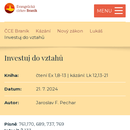
MENU
ČCE Braník
Kázání
Nový zákon
Lukáš
Investuj do vztahů
Investuj do vztahů
Kniha:
čtení Ex 1,8-13 | kázání: Lk 12,13-21
Datum:
21. 7. 2024
Autor:
Jaroslav F. Pechar
Písně
: 761,170, 689, 737, 769