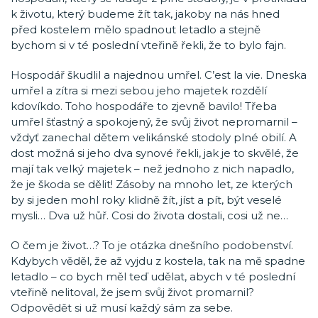
k životu, který budeme žít tak, jakoby na nás hned
před kostelem mělo spadnout letadlo a stejně
bychom si v té poslední vteřině řekli, že to bylo fajn.
Hospodář škudlil a najednou umřel. C’est la vie. Dneska
umřel a zítra si mezi sebou jeho majetek rozdělí
kdovíkdo. Toho hospodáře to zjevně bavilo! Třeba
umřel šťastný a spokojený, že svůj život nepromarnil –
vždyť zanechal dětem velikánské stodoly plné obilí. A
dost možná si jeho dva synové řekli, jak je to skvělé, že
mají tak velký majetek – než jednoho z nich napadlo,
že je škoda se dělit! Zásoby na mnoho let, ze kterých
by si jeden mohl roky klidně žít, jíst a pít, být veselé
mysli… Dva už hůř. Cosi do života dostali, cosi už ne…
O čem je život…? To je otázka dnešního podobenství.
Kdybych věděl, že až vyjdu z kostela, tak na mě spadne
letadlo – co bych měl teď udělat, abych v té poslední
vteřině nelitoval, že jsem svůj život promarnil?
Odpovědět si už musí každý sám za sebe.