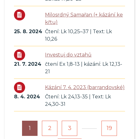
Milosrdný Samařan (+ kázání ke
křtu)
25. 8. 2024
Čtení: Lk 10,25–37 | Text: Lk
10,26
Investuj do vztahů
21. 7. 2024
čtení Ex 1,8-13 | kázání: Lk 12,13-
21
Kázání 7. 4. 2023 (barrandovské)
8. 4. 2024
Čtení: Lk 24,13-35 | Text: Lk
24,30-31
…
1
2
3
19