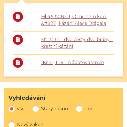
Fil 4,5 &#8211; O mírném koni
&#8211; kázání Aleše Drápala
Mt 7,13n – dvě cesty, dvě brány –
křestní kázání
1Kr 21, 1-19 – Nábotova vinice
Vyhledávání
vše
Starý zákon
Jiné
Nový zákon