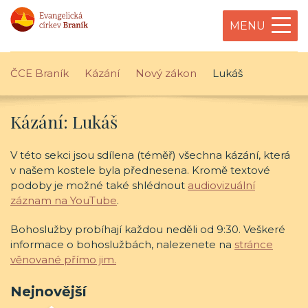
MENU
ČCE Braník
Kázání
Nový zákon
Lukáš
Kázání: Lukáš
V této sekci jsou sdílena (téměř) všechna kázání, která
v našem kostele byla přednesena. Kromě textové
podoby je možné také shlédnout
audiovizuální
záznam na YouTube
.
Bohoslužby probíhají každou neděli od 9:30. Veškeré
informace o bohoslužbách, nalezenete na
stránce
věnované přímo jim.
Nejnovější