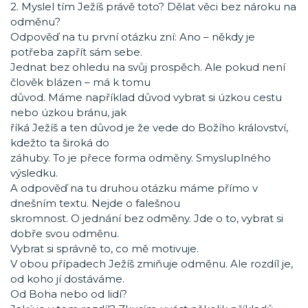
2. Myslel tím Ježíš právě toto? Dělat věci bez nároku na
odměnu?
Odpověď na tu první otázku zní: Ano – někdy je
potřeba zapřít sám sebe.
Jednat bez ohledu na svůj prospěch. Ale pokud není
člověk blázen – má k tomu
důvod. Máme například důvod vybrat si úzkou cestu
nebo úzkou bránu, jak
říká Ježíš a ten důvod je že vede do Božího království,
kdežto ta široká do
záhuby. To je přece forma odměny. Smysluplného
výsledku.
A odpověď na tu druhou otázku máme přímo v
dnešním textu. Nejde o falešnou
skromnost. O jednání bez odměny. Jde o to, vybrat si
dobře svou odměnu.
Vybrat si správně to, co mě motivuje.
V obou případech Ježíš zmiňuje odměnu. Ale rozdíl je,
od koho jí dostáváme.
Od Boha nebo od lidí?