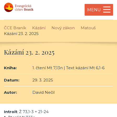
MENU
ČCE Braník
Kázání
Nový zákon
Matouš
Kázání 23. 2. 2025
Kázání 23. 2. 2025
Kniha:
1. čtení Mt 7,13n | Text kázání Mt 6,1-6
Datum:
29. 3. 2025
Autor:
David Nečil
Introit
: Ž 73,1-3 + 21-24