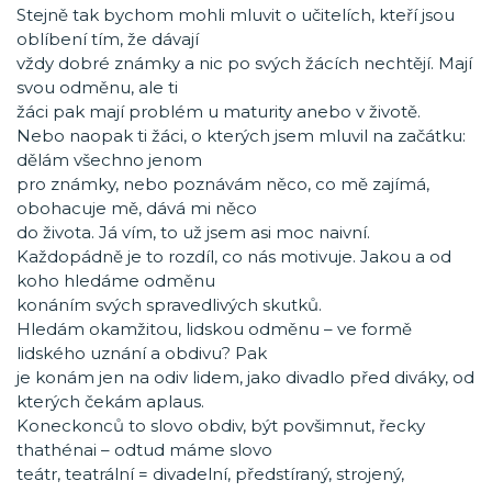
Stejně tak bychom mohli mluvit o učitelích, kteří jsou
oblíbení tím, že dávají
vždy dobré známky a nic po svých žácích nechtějí. Mají
svou odměnu, ale ti
žáci pak mají problém u maturity anebo v životě.
Nebo naopak ti žáci, o kterých jsem mluvil na začátku:
dělám všechno jenom
pro známky, nebo poznávám něco, co mě zajímá,
obohacuje mě, dává mi něco
do života. Já vím, to už jsem asi moc naivní.
Každopádně je to rozdíl, co nás motivuje. Jakou a od
koho hledáme odměnu
konáním svých spravedlivých skutků.
Hledám okamžitou, lidskou odměnu – ve formě
lidského uznání a obdivu? Pak
je konám jen na odiv lidem, jako divadlo před diváky, od
kterých čekám aplaus.
Koneckonců to slovo obdiv, být povšimnut, řecky
thathénai – odtud máme slovo
teátr, teatrální = divadelní, předstíraný, strojený,