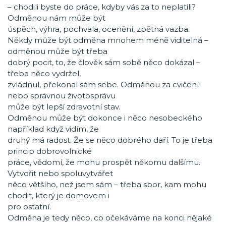
– chodili byste do práce, kdyby vás za to neplatili?
Odměnou nám může být
úspěch, výhra, pochvala, ocenění, zpětná vazba.
Někdy může být odměna mnohem méně viditelná –
odměnou může být třeba
dobrý pocit, to, že člověk sám sobě něco dokázal –
třeba něco vydržel,
zvládnul, překonal sám sebe. Odměnou za cvičení
nebo správnou životosprávu
může být lepší zdravotní stav.
Odměnou může být dokonce i něco nesobeckého
například když vidím, že
druhý má radost. Že se něco dobrého daří. To je třeba
princip dobrovolnické
práce, vědomí, že mohu prospět někomu dalšímu.
Vytvořit nebo spoluvytvářet
něco většího, než jsem sám – třeba sbor, kam mohu
chodit, který je domovem i
pro ostatní.
Odměna je tedy něco, co očekáváme na konci nějaké