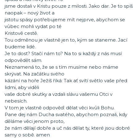
jsme dostali v Kristu pouze z milosti. Jako dar. Je to spíš
naopak – nový život a
jistotu spásy potřebujeme mít nejprve, abychom se
vůbec mohli vydat po té
Kristově cestě.
Tou odměnou je vlastně jen to, kým se staneme. Jací
budeme lidé.
Je to dost? Stačí nám to? Na to si každý z nás musí
odpovědět sám.
Neznamená to, že se s tím musíme nebo máme
skrývat. Na začátku svého
kázání na hoře Ježíš říká: Tak ať svítí světlo vaše před
lidmi, aby viděli
vaše dobré skutky a vzdali slávu vašemu Otci v
nebesích.
V tom je vlastně odpověď: dělat věci kvůli Bohu.
Pane dej nám Ducha svatého, abychom poznali, kdy
děláme věci jenom proto,
že nám dělají dobře a uč nás dělat ty, které jsou dobré
samy o sobě. amen