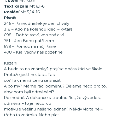
1. čtení
Mt 7,13n
Text kázání
Mt 6,1-6
Poslání
Mt 5,14-16
Písně:
246 – Pane, dnešek je den chvály
318 – Kdo na kolenou klečí – kytara
698 – Dobře staví, kdo zná a ví
751 – Jen Bohu patří zem
679 – Pomoz mi můj Pane
408 – Král věčný nás požehnej
Kázání
A bude to na známky? ptají se občas žáci ve škole.
Protože jestli ne, tak… Tak
co? Tak nemá cenu se snažit.
A co my? Máme rádi odměnu? Děláme něco pro to,
abychom byli odměněni?
Rozhodně. A dokonce si troufnu říct, že výsledek,
odměna – to je něco, co
motivuje většinu našeho jednání. Někdy viditelně –
třeba ta známka. Nebo plat