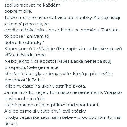
spolupracovat na každém
dobrém díle.
Takže musíme uvažovat více do hloubky. Asi nejčastěji
je to chápáno tak, že
člověk má věci dělat bez ohledu na odměnu. Zní vám
to dobře? Zní vám to
dobře křesťansky?
Koneckonců Ježíš jinde říká: zapři sám sebe. Vezmi svůj
kříž a následuj mne.
Nebo jak to říká apoštol Pavel: Láska nehledá svůj
prospěch. Celé generace
křesťanů tak byly vedeny k víře, která je především
povinností k Bohu i
k lidem, často na úkor vlastního života.
Já mám za to, že je v tom něco neřešitelného. Víra jako
povinnost mi přijde
stejně paradoxní jako příkaz: buď spontánní.
Ale položme si v tuto chvíli dvě otázky:
1. Když Ježíš říká zapři sám sebe – proč bychom to měli
dělat?