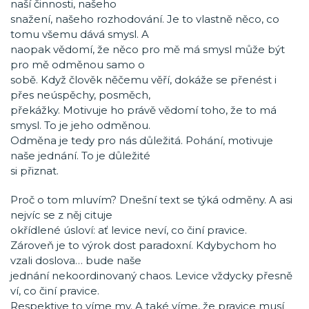
naší činnosti, našeho
snažení, našeho rozhodování. Je to vlastně něco, co
tomu všemu dává smysl. A
naopak vědomí, že něco pro mě má smysl může být
pro mě odměnou samo o
sobě. Když člověk něčemu věří, dokáže se přenést i
přes neúspěchy, posměch,
překážky. Motivuje ho právě vědomí toho, že to má
smysl. To je jeho odměnou.
Odměna je tedy pro nás důležitá. Pohání, motivuje
naše jednání. To je důležité
si přiznat.
Proč o tom mluvím? Dnešní text se týká odměny. A asi
nejvíc se z něj cituje
okřídlené úsloví: ať levice neví, co činí pravice.
Zároveň je to výrok dost paradoxní. Kdybychom ho
vzali doslova… bude naše
jednání nekoordinovaný chaos. Levice vždycky přesně
ví, co činí pravice.
Respektive to víme my. A také víme, že pravice musí