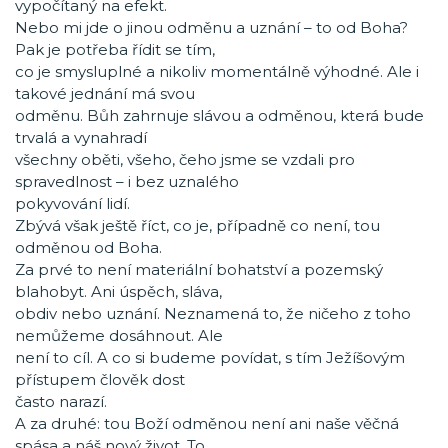
vypočítaný na efekt.
Nebo mi jde o jinou odměnu a uznání – to od Boha?
Pak je potřeba řídit se tím,
co je smysluplné a nikoliv momentálně výhodné. Ale i
takové jednání má svou
odměnu. Bůh zahrnuje slávou a odměnou, která bude
trvalá a vynahradí
všechny oběti, všeho, čeho jsme se vzdali pro
spravedlnost – i bez uznalého
pokyvování lidí.
Zbývá však ještě říct, co je, případně co není, tou
odměnou od Boha.
Za prvé to není materiální bohatství a pozemský
blahobyt. Ani úspěch, sláva,
obdiv nebo uznání. Neznamená to, že ničeho z toho
nemůžeme dosáhnout. Ale
není to cíl. A co si budeme povídat, s tím Ježíšovým
přístupem člověk dost
často narazí.
A za druhé: tou Boží odměnou není ani naše věčná
spása a náš nový život. To