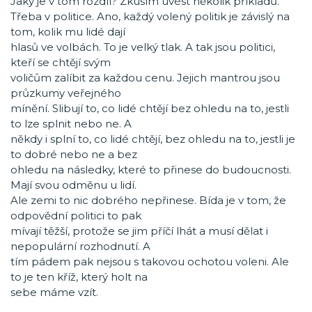
Jaký je v tom rozdíl? Zkusím uvést několik příkladů.
Třeba v politice. Ano, každý volený politik je závislý na
tom, kolik mu lidé dají
hlasů ve volbách. To je velký tlak. A tak jsou politici,
kteří se chtějí svým
voličům zalíbit za každou cenu. Jejich mantrou jsou
průzkumy veřejného
mínění. Slibují to, co lidé chtějí bez ohledu na to, jestli
to lze splnit nebo ne. A
někdy i splní to, co lidé chtějí, bez ohledu na to, jestli je
to dobré nebo ne a bez
ohledu na následky, které to přinese do budoucnosti.
Mají svou odměnu u lidí.
Ale zemi to nic dobrého nepřinese. Bída je v tom, že
odpovědní politici to pak
mívají těžší, protože se jim příčí lhát a musí dělat i
nepopulární rozhodnutí. A
tím pádem pak nejsou s takovou ochotou voleni. Ale
to je ten kříž, který holt na
sebe máme vzít.