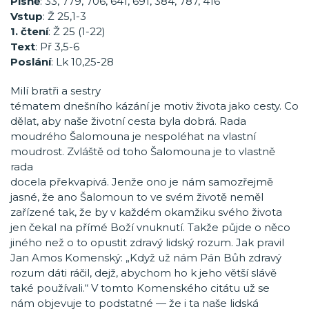
Písně
: 33, 779, 706, 641, 691, 384, 787, 416
Vstup
: Ž 25,1-3
1. čtení
: Ž 25 (1-22)
Text
: Př 3,5-6
Poslání
: Lk 10,25-28
Milí bratři a sestry
tématem dnešního kázání je motiv života jako cesty. Co
dělat, aby naše životní cesta byla dobrá. Rada
moudrého Šalomouna je nespoléhat na vlastní
moudrost. Zvláště od toho Šalomouna je to vlastně
rada
docela překvapivá. Jenže ono je nám samozřejmě
jasné, že ano Šalomoun to ve svém životě neměl
zařízené tak, že by v každém okamžiku svého života
jen čekal na přímé Boží vnuknutí. Takže půjde o něco
jiného než o to opustit zdravý lidský rozum. Jak pravil
Jan Amos Komenský: „Když už nám Pán Bůh zdravý
rozum dáti ráčil, dejž, abychom ho k jeho větší slávě
také používali.“ V tomto Komenského citátu už se
nám objevuje to podstatné — že i ta naše lidská