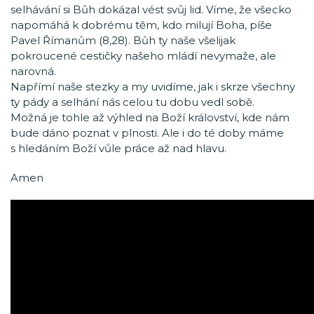
selhávání si Bůh dokázal vést svůj lid. Víme, že všecko
napomáhá k dobrému těm, kdo milují Boha, píše
Pavel Římanům (8,28). Bůh ty naše všelijak
pokroucené cestičky našeho mládí nevymaže, ale
narovná.
Napřímí naše stezky a my uvidíme, jak i skrze všechny
ty pády a selhání nás celou tu dobu vedl sobě.
Možná je tohle až výhled na Boží království, kde nám
bude dáno poznat v plnosti. Ale i do té doby máme
s hledáním Boží vůle práce až nad hlavu.
Amen