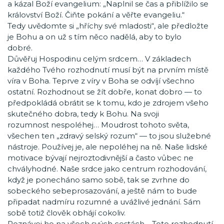
a kázal Boží evangelium: „Naplnil se čas a přiblížilo se
království Boží. Čiňte pokání a věřte evangeliu.“
Tedy uvědomte si „hříchy své mladosti“, ale předložte
je Bohu a on už s tím něco nadělá, aby to bylo
dobré.
Důvěřuj Hospodinu celým srdcem… V základech
každého Tvého rozhodnutí musí být na prvním místě
víra v Boha. Teprve z víry v Boha se odvíjí všechno
ostatní. Rozhodnout se žít dobře, konat dobro — to
předpokládá obrátit se k tomu, kdo je zdrojem všeho
skutečného dobra, tedy k Bohu. Na svoji
rozumnost nespoléhej… Moudrost tohoto světa,
všechen ten „zdravý selský rozum“ — to jsou služebné
nástroje. Používej je, ale nepoléhej na ně. Naše lidské
motivace bývají nejroztodivnější a často vůbec ne
chvályhodné. Naše srdce jako centrum rozhodování,
když je ponecháno samo sobě, tak se zvrhne do
sobeckého sebeprosazování, a ještě nám to bude
připadat nadmíru rozumné a uvážlivé jednání. Sám
sobě totiž člověk obhájí cokoliv.
Poznávej ho na všech svých cestách… Toto rozhodnutí