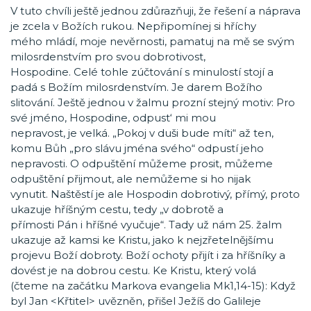
V tuto chvíli ještě jednou zdůrazňuji, že řešení a náprava
je zcela v Božích rukou. Nepřipomínej si hříchy
mého mládí, moje nevěrnosti, pamatuj na mě se svým
milosrdenstvím pro svou dobrotivost,
Hospodine. Celé tohle zúčtování s minulostí stojí a
padá s Božím milosrdenstvím. Je darem Božího
slitování. Ještě jednou v žalmu prozní stejný motiv: Pro
své jméno, Hospodine, odpust‘ mi mou
nepravost, je velká. „Pokoj v duši bude míti“ až ten,
komu Bůh „pro slávu jména svého“ odpustí jeho
nepravosti. O odpuštění můžeme prosit, můžeme
odpuštění přijmout, ale nemůžeme si ho nijak
vynutit. Naštěstí je ale Hospodin dobrotivý, přímý, proto
ukazuje hříšným cestu, tedy „v dobrotě a
přímosti Pán i hříšné vyučuje“. Tady už nám 25. žalm
ukazuje až kamsi ke Kristu, jako k nejzřetelnějšímu
projevu Boží dobroty. Boží ochoty přijít i za hříšníky a
dovést je na dobrou cestu. Ke Kristu, který volá
(čteme na začátku Markova evangelia Mk1,14-15): Když
byl Jan <Křtitel> uvězněn, přišel Ježíš do Galileje