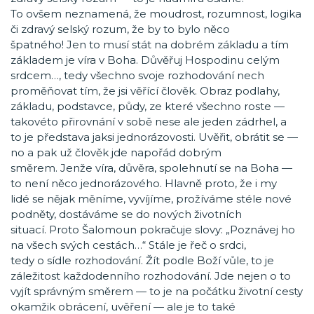
To ovšem neznamená, že moudrost, rozumnost, logika
či zdravý selský rozum, že by to bylo něco
špatného! Jen to musí stát na dobrém základu a tím
základem je víra v Boha. Důvěřuj Hospodinu celým
srdcem…, tedy všechno svoje rozhodování nech
proměňovat tím, že jsi věřící člověk. Obraz podlahy,
základu, podstavce, půdy, ze které všechno roste —
takovéto přirovnání v sobě nese ale jeden zádrhel, a
to je představa jaksi jednorázovosti. Uvěřit, obrátit se —
no a pak už člověk jde napořád dobrým
směrem. Jenže víra, důvěra, spolehnutí se na Boha —
to není něco jednorázového. Hlavně proto, že i my
lidé se nějak měníme, vyvíjíme, prožíváme stéle nové
podněty, dostáváme se do nových životních
situací. Proto Šalomoun pokračuje slovy: „Poznávej ho
na všech svých cestách…“ Stále je řeč o srdci,
tedy o sídle rozhodování. Žít podle Boží vůle, to je
záležitost každodenního rozhodování. Jde nejen o to
vyjít správným směrem — to je na počátku životní cesty
okamžik obrácení, uvěření — ale je to také