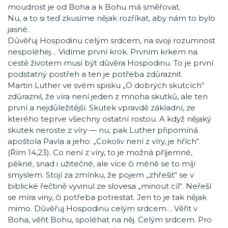
moudrost je od Boha a k Bohu má směřovat.
Nu, a to si teď zkusíme nějak rozříkat, aby nám to bylo
jasné.
Důvěřuj Hospodinu celým srdcem, na svoji rozumnost
nespoléhej… Vidíme první krok. Prvním krkem na
cestě životem musí být důvěra Hospodinu. To je první
podstatný postřeh a ten je potřeba zdůraznit.
Martin Luther ve svém spisku „O dobrých skutcích“
zdůraznil, že víra není jeden z mnoha skutků, ale ten
první a nejdůležitější. Skutek vpravdě základní, ze
kterého teprve všechny ostatní rostou. A když nějaký
skutek neroste z víry — nu, pak Luther připomíná
apoštola Pavla a jeho: „Cokoliv není z víry, je hřích“.
(Řím 14,23). Co není z víry, to je možná příjemné,
pěkné, snad i užitečné, ale více či méně se to míjí
smyslem. Stojí za zmínku, že pojem „zhřešit“ se v
biblické řečtině vyvinul ze slovesa „minout cíl“. Neřeší
se míra viny, či potřeba potrestat. Jen to je tak nějak
mimo. Důvěřuj Hospodinu celým srdcem… Věřit v
Boha, věřit Bohu, spoléhat na něj. Celým srdcem. Pro