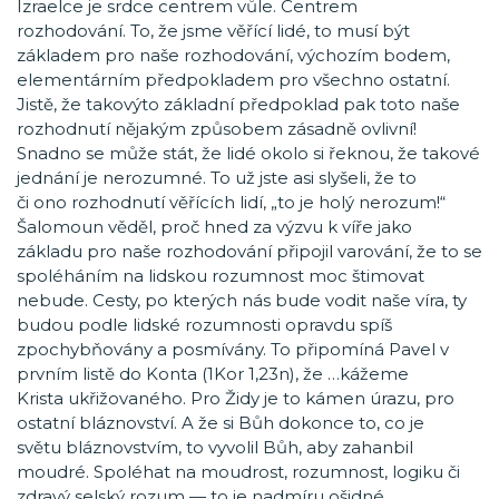
Izraelce je srdce centrem vůle. Centrem
rozhodování. To, že jsme věřící lidé, to musí být
základem pro naše rozhodování, výchozím bodem,
elementárním předpokladem pro všechno ostatní.
Jistě, že takovýto základní předpoklad pak toto naše
rozhodnutí nějakým způsobem zásadně ovlivní!
Snadno se může stát, že lidé okolo si řeknou, že takové
jednání je nerozumné. To už jste asi slyšeli, že to
či ono rozhodnutí věřících lidí, „to je holý nerozum!“
Šalomoun věděl, proč hned za výzvu k víře jako
základu pro naše rozhodování připojil varování, že to se
spoléháním na lidskou rozumnost moc štimovat
nebude. Cesty, po kterých nás bude vodit naše víra, ty
budou podle lidské rozumnosti opravdu spíš
zpochybňovány a posmívány. To připomíná Pavel v
prvním listě do Konta (1Kor 1,23n), že …kážeme
Krista ukřižovaného. Pro Židy je to kámen úrazu, pro
ostatní bláznovství. A že si Bůh dokonce to, co je
světu bláznovstvím, to vyvolil Bůh, aby zahanbil
moudré. Spoléhat na moudrost, rozumnost, logiku či
zdravý selský rozum — to je nadmíru ošidné.