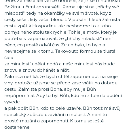
tebe. Žalmista ale velice dobře ví, že již se mnohokrát
Božímu učení zpronevěřil. Pamatuje si na „hříchy své
mladosti“, tedy na okamžiky ve svém životě, kdy z
cesty sešel, kdy začal bloudit. V pokání hledá žalmista
cestu zpět k Hospodinu, ale neshoďme to z toho
pomyslného stolu tak rychle. Tohle je motiv, který je
potřeba si zapamatovat, že „hříchy mladosti“ není
něco, co prostě odvál čas. Že co bylo, to bylo a
nevracejme se k tornu. Takovouto formou se tlustá
čára
za minulostí udělat nedá a naše minulost nás bude
znovu a znovu dohánět a ničit.
Žalmista neříká, že bych chtěl zapomenout na svoje
viny, protože už jsme se přece zase vrátili na dobrou
cestu. Žalmista prosí Boha, aby mu je Bůh
nepřipomínal. Aby to byl Bůh, kdo ho z toho bloudění
vyvede
a pak opět Bůh, kdo to celé uzavře. Bůh totiž má svůj
specifický způsob uzavírání minulostí. A není to
prosté mazání a zapomenutí. K tomu se ještě
dostaneme.