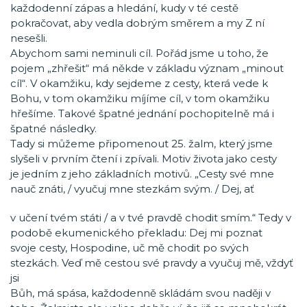
každodenní zápas a hledání, kudy v té cestě
pokračovat, aby vedla dobrým směrem a my Z ní
nesešli.
Abychom sami neminuli cíl. Pořád jsme u toho, že
pojem „zhřešit“ má někde v základu význam „minout
cíl“. V okamžiku, kdy sejdeme z cesty, která vede k
Bohu, v tom okamžiku míjíme cíl, v tom okamžiku
hřešíme. Takové špatné jednání pochopitelně má i
špatné následky.
Tady si můžeme připomenout 25. žalm, který jsme
slyšeli v prvním čtení i zpívali. Motiv života jako cesty
je jedním z jeho základních motivů. „Cesty své mne
nauč znáti, / vyučuj mne stezkám svým. / Dej, ať
v učení tvém státi / a v tvé pravdě chodit smím.“ Tedy v
podobě ekumenického překladu: Dej mi poznat
svoje cesty, Hospodine, uč mě chodit po svých
stezkách. Veď mě cestou své pravdy a vyučuj mě, vždyť
jsi
Bůh, má spása, každodenně skládám svou naději v