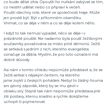
co bude dělat zítra. Opouští ho nutkání zabývat se tím,
co nestihl udělat nebo co připraví k večeři.
Pouští všechny role, které ve společnosti hraje. Může
jen prostě být. Být v přítomném okamžiku.
Vnímat, co se děje v něm a co se děje kolem něho.
I když to tak nemusí vypadat, něco se děje i v
prázdnotě pouště. Ne nadarmo byla poušť Ježíšovými
současníky považována za místo plné démonů. Ježíš
se setkává s jedním z nich, kterého evangelista
označuje za ďábla. Myslím, že pro toto označení má
dobré důvody.
Asi nám v tomto ohledu nepomůže představit si, že se
Ježíš setkal s nějakým čertem, na kterého
jsme zvyklí z českých pohádek. Nebyl to žádný ňouma
ani zjevný záporák, který by se mu zjevil v
oblaku síry. Stejně tak nám nepomůže představa jiné
zlé postavy, kterou snadno a rychle dokážeme
uchopit či pojmenovat.