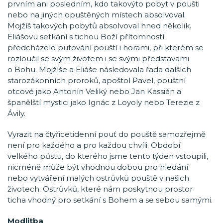
prvním ani posledním, kdo takovýto pobyt v poušti
nebo na jiných opuštěných místech absolvoval.
Mojžíš takových pobytů absolvoval hned několik.
Eliášovu setkání s tichou Boží přítomností
předcházelo putování pouští i horami, při kterém se
rozloučil se svým životem i se svými představami
o Bohu. Mojžíše a Eliáše následovala řada dalších
starozákonních proroků, apoštol Pavel, pouštní
otcové jako Antonín Veliký nebo Jan Kassián a
španělští mystici jako Ignác z Loyoly nebo Terezie z
Ávily.
Vyrazit na čtyřicetidenní pouť do pouště samozřejmě
není pro každého a pro každou chvíli. Období
velkého půstu, do kterého jsme tento týden vstoupili,
nicméně může být vhodnou dobou pro hledání
nebo vytváření malých ostrůvků pouště v našich
životech. Ostrůvků, které nám poskytnou prostor
ticha vhodný pro setkání s Bohem a se sebou samými.
Modlitba