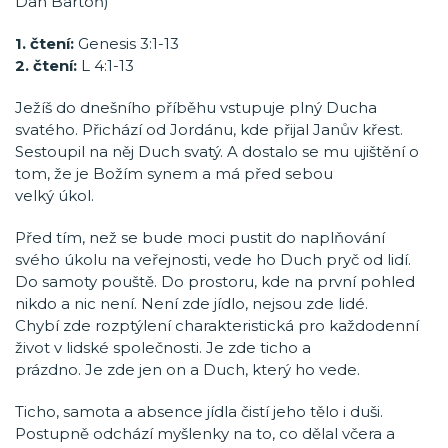
Dan Bartoň)
1. čtení:
Genesis 3:1-13
2. čtení:
L 4:1-13
Ježíš do dnešního příběhu vstupuje plný Ducha
svatého. Přichází od Jordánu, kde přijal Janův křest.
Sestoupil na něj Duch svatý. A dostalo se mu ujištění o
tom, že je Božím synem a má před sebou
velký úkol.
Před tím, než se bude moci pustit do naplňování
svého úkolu na veřejnosti, vede ho Duch pryč od lidí.
Do samoty pouště. Do prostoru, kde na první pohled
nikdo a nic není. Není zde jídlo, nejsou zde lidé.
Chybí zde rozptýlení charakteristická pro každodenní
život v lidské společnosti. Je zde ticho a
prázdno. Je zde jen on a Duch, který ho vede.
Ticho, samota a absence jídla čistí jeho tělo i duši.
Postupně odchází myšlenky na to, co dělal včera a