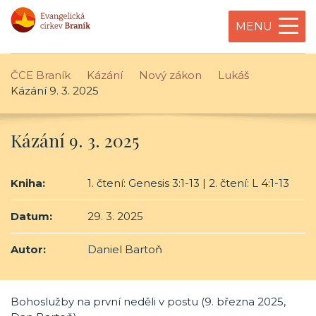
MENU
ČCE Braník
Kázání
Nový zákon
Lukáš
Kázání 9. 3. 2025
Kázání 9. 3. 2025
Kniha:
1. čtení: Genesis 3:1-13 | 2. čtení: L 4:1-13
Datum:
29. 3. 2025
Autor:
Daniel Bartoň
Bohoslužby na první neděli v postu (9. března 2025,