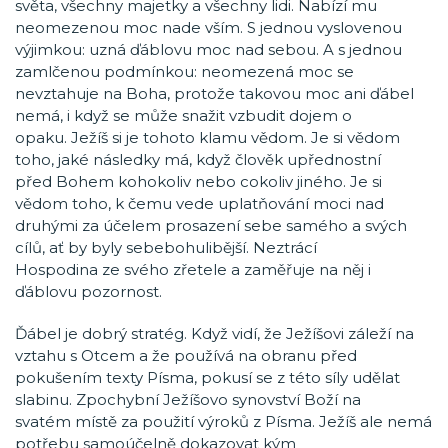
světa, všechny majetky a všechny lidi. Nabízí mu
neomezenou moc nade vším. S jednou vyslovenou
výjimkou: uzná ďáblovu moc nad sebou. A s jednou
zamlčenou podmínkou: neomezená moc se
nevztahuje na Boha, protože takovou moc ani ďábel
nemá, i když se může snažit vzbudit dojem o
opaku. Ježíš si je tohoto klamu vědom. Je si vědom
toho, jaké následky má, když člověk upřednostní
před Bohem kohokoliv nebo cokoliv jiného. Je si
vědom toho, k čemu vede uplatňování moci nad
druhými za účelem prosazení sebe samého a svých
cílů, ať by byly sebebohulibější. Neztrácí
Hospodina ze svého zřetele a zaměřuje na něj i
ďáblovu pozornost.
Ďábel je dobrý stratég. Když vidí, že Ježíšovi záleží na
vztahu s Otcem a že používá na obranu před
pokušením texty Písma, pokusí se z této síly udělat
slabinu. Zpochybní Ježíšovo synovství Boží na
svatém místě za použití výroků z Písma. Ježíš ale nemá
potřebu samoúčelně dokazovat kým