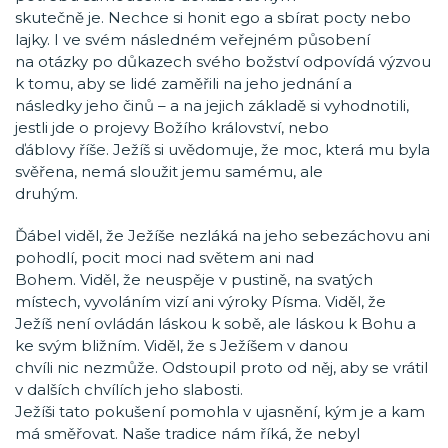
skutečně je. Nechce si honit ego a sbírat pocty nebo
lajky. I ve svém následném veřejném působení
na otázky po důkazech svého božství odpovídá výzvou
k tomu, aby se lidé zaměřili na jeho jednání a
následky jeho činů – a na jejich základě si vyhodnotili,
jestli jde o projevy Božího království, nebo
ďáblovy říše. Ježíš si uvědomuje, že moc, která mu byla
svěřena, nemá sloužit jemu samému, ale
druhým.
Ďábel viděl, že Ježíše nezláká na jeho sebezáchovu ani
pohodlí, pocit moci nad světem ani nad
Bohem. Viděl, že neuspěje v pustině, na svatých
místech, vyvoláním vizí ani výroky Písma. Viděl, že
Ježíš není ovládán láskou k sobě, ale láskou k Bohu a
ke svým bližním. Viděl, že s Ježíšem v danou
chvíli nic nezmůže. Odstoupil proto od něj, aby se vrátil
v dalších chvílích jeho slabosti.
Ježíši tato pokušení pomohla v ujasnění, kým je a kam
má směřovat. Naše tradice nám říká, že nebyl