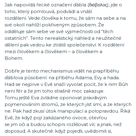
Jak napovídá řecké označení ďábla (διάβολος), jde o
toho, který pomlouvá, podvádí a vnáší
rozdělení. Vede člověka k tomu, že sám na sebe a na
své okolí nahlíží pokřiveným způsobem. Že
odděluje sám sebe ve své výjimečnosti od “těch
ostatních”. Tento nerealistický náhled a neužitečné
dělení pak vedou ke ztrátě společenství. K rozdělení
mezi člověkem a člověkem – a člověkem a
Bohem.
Dobře je tento mechanismus vidět na prapříběhu
ďáblova působení: na příběhu Adama, Evy a hada.
Had se nejprve v Evě snaží vyvolat pocit, že k nim Bůh
není fér a že jim toho strašně moc zakazuje.
Tomu ještě Eva zvládne oponovat pravdivým
pojmenováním stromů, ze kterých jíst smí, a ze kterých
ne. Pak had zkusí útok manipulací a polopravdou. Říká
Evě, že když pojí zakázaného ovoce, otevřou
se jim oči a budou schopni rozlišovat víc a jinak, než
doposud. A skutečně: když pojedli, uvědomili si,