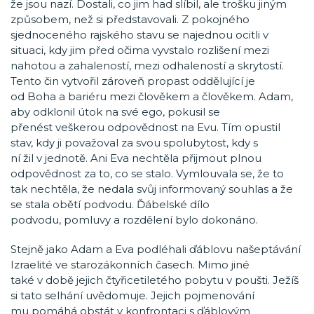
že jsou nazí. Dostali, co jim had slíbil, ale trošku jiným
způsobem, než si představovali. Z pokojného
sjednoceného rajského stavu se najednou ocitli v
situaci, kdy jim před očima vyvstalo rozlišení mezi
nahotou a zahaleností, mezi odhaleností a skrytostí.
Tento čin vytvořil zároveň propast oddělující je
od Boha a bariéru mezi člověkem a člověkem. Adam,
aby odklonil útok na své ego, pokusil se
přenést veškerou odpovědnost na Evu. Tím opustil
stav, kdy ji považoval za svou spolubytost, kdy s
ní žil v jednotě. Ani Eva nechtěla přijmout plnou
odpovědnost za to, co se stalo. Vymlouvala se, že to
tak nechtěla, že nedala svůj informovaný souhlas a že
se stala obětí podvodu. Ďábelské dílo
podvodu, pomluvy a rozdělení bylo dokonáno.
Stejně jako Adam a Eva podléhali ďáblovu našeptávání
Izraelité ve starozákonních časech. Mimo jiné
také v době jejich čtyřicetiletého pobytu v poušti. Ježíš
si tato selhání uvědomuje. Jejich pojmenování
mu pomáhá obstát v konfrontaci s ďáblovým