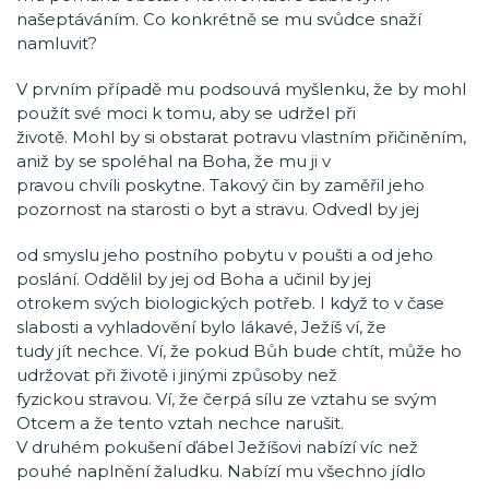
našeptáváním. Co konkrétně se mu svůdce snaží
namluvit?
V prvním případě mu podsouvá myšlenku, že by mohl
použít své moci k tomu, aby se udržel při
životě. Mohl by si obstarat potravu vlastním přičiněním,
aniž by se spoléhal na Boha, že mu ji v
pravou chvíli poskytne. Takový čin by zaměřil jeho
pozornost na starosti o byt a stravu. Odvedl by jej
od smyslu jeho postního pobytu v poušti a od jeho
poslání. Oddělil by jej od Boha a učinil by jej
otrokem svých biologických potřeb. I když to v čase
slabosti a vyhladovění bylo lákavé, Ježíš ví, že
tudy jít nechce. Ví, že pokud Bůh bude chtít, může ho
udržovat při životě i jinými způsoby než
fyzickou stravou. Ví, že čerpá sílu ze vztahu se svým
Otcem a že tento vztah nechce narušit.
V druhém pokušení ďábel Ježíšovi nabízí víc než
pouhé naplnění žaludku. Nabízí mu všechno jídlo