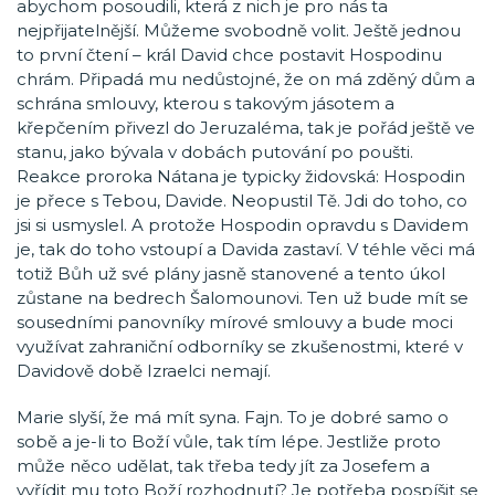
abychom posoudili, která z nich je pro nás ta
nejpřijatelnější. Můžeme svobodně volit. Ještě jednou
to první čtení – král David chce postavit Hospodinu
chrám. Připadá mu nedůstojné, že on má zděný dům a
schrána smlouvy, kterou s takovým jásotem a
křepčením přivezl do Jeruzaléma, tak je pořád ještě ve
stanu, jako bývala v dobách putování po poušti.
Reakce proroka Nátana je typicky židovská: Hospodin
je přece s Tebou, Davide. Neopustil Tě. Jdi do toho, co
jsi si usmyslel. A protože Hospodin opravdu s Davidem
je, tak do toho vstoupí a Davida zastaví. V téhle věci má
totiž Bůh už své plány jasně stanovené a tento úkol
zůstane na bedrech Šalomounovi. Ten už bude mít se
sousedními panovníky mírové smlouvy a bude moci
využívat zahraniční odborníky se zkušenostmi, které v
Davidově době Izraelci nemají.
Marie slyší, že má mít syna. Fajn. To je dobré samo o
sobě a je-li to Boží vůle, tak tím lépe. Jestliže proto
může něco udělat, tak třeba tedy jít za Josefem a
vyřídit mu toto Boží rozhodnutí? Je potřeba pospíšit se