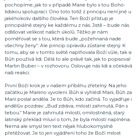
pochopíme, jak to v případě Marie bylo s tou Boho-
lidskou spoluprací. Ono toto totiž z principu není jiné u
jakéhokoliv dalšího člověka. Ten Boží přístup je
principiálně stejný ke každému z nás. Jistě – bude nás
odlišovat velikost našich úkolů. Těžko je nám
poměřovat se s tou, která bude „požehnaná nade
všechny ženy“. Ale princip opravdu zůstane stejný. K
tomu, aby se v tomto světě naplňovala Boží vůle, tak si
Bůh používá lidi. Dělá to ale právě tak, jak to popisoval
Martin Buber – v rozhovoru. Oslovuje nás lidi a očekává
naši reakci.
První Boží krok je v našem příběhu zřetelný. Na jeho
začátku je Mariino vyvolení. Bůh si vyhlédl Marii, Bůh za
Marií poslal anděla. Je to Bůh, kdo začíná. To vyjadřuje i
andělův pozdrav: „Buď zdráva, milostí zahrnutá, Pán s
tebou.“ Marie je zahrnutá milostí, omilostněná, starý
latinský překlad mluví o tom, že byla milostí naplněna.
Nemá ale smysl ten text nějak hlubokomyslně
přetěžovat. Je to jen vyjádření toho že Boží milost