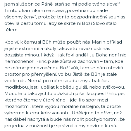
jsem služebnice Páně; staň se mi podle tvého slova!“
Tímto okamžikem se stává „požehnanou nade
všechny ženy“, protože tento bezpodmínečný souhlas
otevírá cestu tomu, aby se skrze ni Boží Slovo stalo
tělem.
Kdo ví, k čemu si Bůh může použít nás. Mariin příklad
je jistě extrémní a úkoly takovéto závažnosti nás
dozajista minou. I když – jak řekl anděl: „u Boha není nic
nemožného!“ Princip ale zůstává zachován – tam, kde
neznáme jednoznačnou Boží vůli, tam se nám otevírá
prostor pro přemýšlení, volbu. Jistě, že Bůh je stále
vedle nás. Nemá po mém soudu smysl trati čas
modlitbou, jestli udělat k obědu guláš, nebo svíčkovou.
Moudře o takovýchto otázkách píše Jacques Philippe,
kterého čteme v úterý ráno – jde-li o spor mezi
možnostmi, které vyjdou morálně nastejno, ta prostě
vyberme kteroukoliv variantu. Udělejme to dříve, než
nás ďábel nachytá a bude nás mořit pochybnostmi, že
jen jedna z možností je správná a my nevíme která.