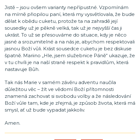
Jistě – jsou ovšem varianty nepřípustné. Vzpomínám
na mírně přiopilou paní, která my vysvětlovala, že bude
dělat k obědu cuketu, protože ta na zahradě její
sousedky už je pěkně velká, tak už je nejvyšší čas ji
ukrást. To už se přesouváme do situace, kdy je něco
jasné a srozumitelné a na nás je, abychom respektovali
jasnou Boží vůli. Krást sousedce cuketu je bez diskuse
špatně. Mariino „Hle, jsem služebnice Páně“ ukazuje, že
v tu chvíli je na naší straně respekt k pravidlům, která
nastavuje Bůh.
Tak nás Marie v samém závěru adventu naučila
důležitou věc – žít ve vědomí Boží přítomnosti
znamená zachovat si svobodu volby a že následování
Boží vůle tam, kde je zřejmá, je způsob života, která má
smysl, ať už bude vypadat jakkoliv.
Amen.