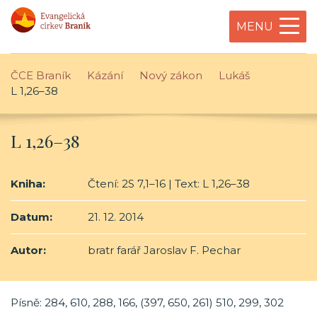
MENU
ČCE Braník
Kázání
Nový zákon
Lukáš
L 1,26–38
L 1,26–38
Kniha:
Čtení: 2S 7,1–16 | Text: L 1,26–38
Datum:
21. 12. 2014
Autor:
bratr farář Jaroslav F. Pechar
Písně: 284, 610, 288, 166, (397, 650, 261) 510, 299, 302