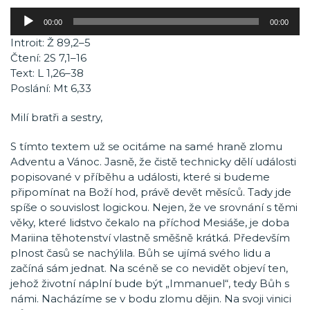
Audio
00:00
00:00
přehrávač
Introit: Ž 89,2–5
Čtení: 2S 7,1–16
Text: L 1,26–38
Poslání: Mt 6,33
Milí bratři a sestry,
S tímto textem už se ocitáme na samé hraně zlomu
Adventu a Vánoc. Jasně, že čistě technicky dělí události
popisované v příběhu a události, které si budeme
připomínat na Boží hod, právě devět měsíců. Tady jde
spíše o souvislost logickou. Nejen, že ve srovnání s těmi
věky, které lidstvo čekalo na příchod Mesiáše, je doba
Mariina těhotenství vlastně směšně krátká. Především
plnost časů se nachýlila. Bůh se ujímá svého lidu a
začíná sám jednat. Na scéně se co nevidět objeví ten,
jehož životní náplní bude být „Immanuel“, tedy Bůh s
námi. Nacházíme se v bodu zlomu dějin. Na svoji vinici