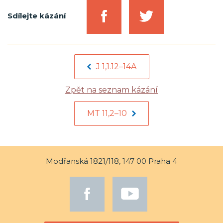
Sdílejte kázání
J 1,1.12–14A
Zpět na seznam kázání
MT 11,2–10
Modřanská 1821/118, 147 00 Praha 4