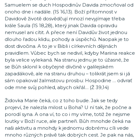
Samuelem se duch Hospodinův Davida zmocňoval od
onoho dne i nadále. (1S 16,13). Boží přítomnost v
Davidově životě dosvědčují mnozí nevyjímaje třeba
krále Saula (1S 18,28), který jinak Davida opravdu
nemusel ani cítit. A přece není Davidův život jednou
dlouho řadou klidu, pohody a úspěchů. Naopak je to
dost divočina. A to je v Bibli i církevních dějinách
pravidlem. Vůbec bych se nedivil, kdyby Mariina reakce
byla velice vylekaná. Na stranu jednu je to úžasné, že
se Bůh sklonil k obyčejné dívčině v galilejském
zapadákově, ale na stranu druhou – tolikrát jsem si i já
sám opakoval žalmistovu prosbu: Hospodine … odvrať
ode mne svůj pohled, abych okřál… (Ž 39,14)
Židovka Marie čeká, co z toho bude. Jak se tedy
projeví, že nalezla milost u Boha? U ní tak, že počne a
porodí syna. A ona ví, to co i my víme, totiž že nejsme
loutky v Boží ruce, ale partneři. Bůh mnohde čeká na
naši aktivitu a mnohdy k jednomu dobrému cíli vede
mnoho různých právě tak dobrých cest. Je pak na nás,