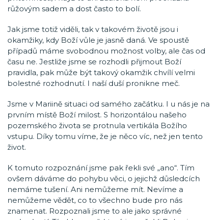
růžovým sadem a dost často to bolí.
Jak jsme totiž viděli, tak v takovém životě jsou i
okamžiky, kdy Boží vůle je jasně daná. Ve spoustě
případů máme svobodnou možnost volby, ale čas od
času ne. Jestliže jsme se rozhodli přijmout Boží
pravidla, pak může být takový okamžik chvílí velmi
bolestné rozhodnutí. I naší duší pronikne meč.
Jsme v Mariině situaci od samého začátku. I u nás je na
prvním místě Boží milost. S horizontálou našeho
pozemského života se protnula vertikála Božího
vstupu. Díky tomu víme, že je něco víc, než jen tento
život.
K tomuto rozpoznání jsme pak řekli své „ano“. Tím
ovšem dáváme do pohybu věci, o jejichž důsledcích
nemáme tušení. Ani nemůžeme mít. Nevíme a
nemůžeme vědět, co to všechno bude pro nás
znamenat. Rozpoznali jsme to ale jako správné