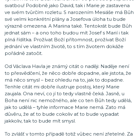
svatbou! Podobně jako David, tak i Marie je zastavena
ve svém tvůrčím rozletu. S narozením Mesiáše má Bůh
své velmi konkrétní plány a Josefova úloha tu bude
výrazně omezena. A Mariina také. Tentokrát bude Bůh
jednat sám – a ono toho budou mít Josef s Marií i tak
plná řídítka. Prožívat Boží přítomnost, prožívat Boží
jednání ve vlastním životě, to s tím životem dokáže
pořádně zatočit.
Od Václava Havla je známý citát o naději: Naděje není
to přesvědčení, že něco dobře dopadne, ale jistota, že
má něco smysl – bez ohledu na to, jak to dopadne.
Tenhle citát mi dobře ilustruje postoj, který Marie
zaujala. Ona neví, co jí to tedy vlastně čeká. Jasně, u
Boha není nic nemožného, ale co ten Bůh tedy udělá,
jak to udělá – tyhle informace Marie nemá. Zato má
důvěru, že ať to bude cokoliv ať to bude vypadat
jakkoliv, tak to bude mít smysl.
To zvlášť v tomto případě totiž vůbec není zřetelné. Za