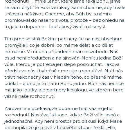
rozhodnutí. Tímhle „ano“, které jsme řekli Bohu, jsme
se sami chytli té Boží vertikály. Sami chceme, aby trvale
určovala náš život. Chceme, aby Bůh byl s námi a
promlouval do našeho života, protože – bez ohledu na
to, jak to dopadne – tak takový život má smysl.
Tím jsme se stali Božími partnery. Je na nás, abychom
promýšleli, co je dobré, co máme dělat a co dělat
nemáme. V mnoha případech máme svobodu. Náš
osud není předurčen a nalajnován. Není tu jedna Boží
vůle, kterou je potřeba jen slepě poslouchat. Taková
představa nás zbytečně omezuje a spoutává. Nutí nás
trávit nekonečný čas v hledání toho, co přesně máme
udělat – a ono je to Pánu Bohu jedno. Bůh nás nechce
mít jako loutky, ale partnery k dialogu, ve kterém bere
vážně naše rozhodnutí.
Zároveň ale očekává, že budeme brát vážně jeho
rozhodnutí. Nastávají situace, kdy je Boží vůle jasná a
jednoznačná. Kdy není prostor pro diskusi. Když Marie
pochopila, že je právě v takovéto situaci, řekla „Hle,