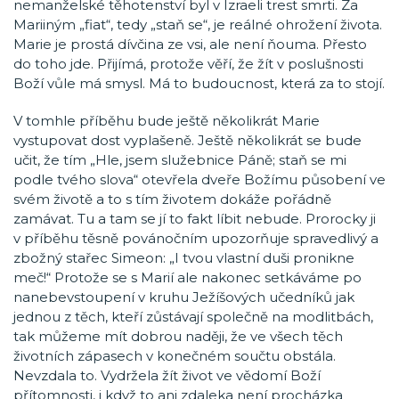
nemanželské těhotenství byl v Izraeli trest smrti. Za
Mariiným „fiat“, tedy „staň se“, je reálné ohrožení života.
Marie je prostá dívčina ze vsi, ale není ňouma. Přesto
do toho jde. Přijímá, protože věří, že žít v poslušnosti
Boží vůle má smysl. Má to budoucnost, která za to stojí.
V tomhle příběhu bude ještě několikrát Marie
vystupovat dost vyplašeně. Ještě několikrát se bude
učit, že tím „Hle, jsem služebnice Páně; staň se mi
podle tvého slova“ otevřela dveře Božímu působení ve
svém životě a to s tím životem dokáže pořádně
zamávat. Tu a tam se jí to fakt líbit nebude. Prorocky ji
v příběhu těsně povánočním upozorňuje spravedlivý a
zbožný stařec Simeon: „I tvou vlastní duši pronikne
meč!“ Protože se s Marií ale nakonec setkáváme po
nanebevstoupení v kruhu Ježíšových učedníků jak
jednou z těch, kteří zůstávají společně na modlitbách,
tak můžeme mít dobrou naději, že ve všech těch
životních zápasech v konečném součtu obstála.
Nevzdala to. Vydržela žít život ve vědomí Boží
přítomnosti, i když to ani zdaleka není procházka