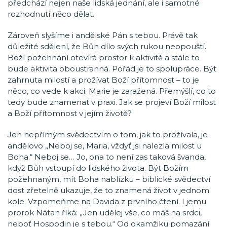
předchází nejen naše lidská jednání, ale i samotné
rozhodnutí něco dělat.
Zároveň slyšíme i andělské Pán s tebou. Právě tak
důležité sdělení, že Bůh dílo svých rukou neopouští.
Boží požehnání otevírá prostor k aktivitě a stále to
bude aktivita oboustranná. Pořád je to spolupráce. Být
zahrnuta milostí a prožívat Boží přítomnost – to je
něco, co vede k akci. Marie je zaražená. Přemýšlí, co to
tedy bude znamenat v praxi. Jak se projeví Boží milost
a Boží přítomnost v jejím životě?
Jen nepřímým svědectvím o tom, jak to prožívala, je
andělovo „Neboj se, Maria, vždyť jsi nalezla milost u
Boha.“ Neboj se… Jo, ona to není zas taková švanda,
když Bůh vstoupí do lidského života. Být Božím
požehnaným, mít Boha nablízku – biblické svědectví
dost zřetelně ukazuje, že to znamená život v jednom
kole. Vzpomeňme na Davida z prvního čtení. I jemu
prorok Nátan říká: „Jen udělej vše, co máš na srdci,
neboť Hospodin je s tebou.“ Od okamžiku pomazání