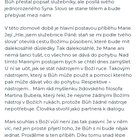
Bůh přestal popsat služebníky, ale posílá svého
jednorozeného Syna. Slovo se stane tělem a bude
přebývat mezi námi
V této zlomové době je hlavní postavou příběhu Marie.
Její „Hle, jsem služebnice Páně; staň se mi podle tvého
slova“ otevírá cestu Božímu působení, které bude mít
dalekosáhlé důsledky. Tak dalekosáhlé, že Marie ani
nemá šanci tušit, co všechno se dává do pohybu. Nad
tímto Mariiným postojem bych se chtěl dnes zamýšlet.
U ní se učit, jak se stát nástrojem v Boží ruce. Takovým
nástrojem, který si Bůh může použít a pomocí kterého
pak může dávat věci do pohybu. Respektive –
nástrojem… Mám rád myšlenku židovského filosofa
Martina Bubera, který řekl, že nejsme žádnými Božími
nástroji v Božích rukách, protože Bůh žádné nástroje
nepotřebuje. Člověka stvořil jako partnera k dialogu.
Marii souhlas s Boží vůlí není zas tak pasivní. Je v něm
víc, než jen prosté přijetí toho, že Bůh s ní bude nějak
jednat. Projděme si ten příběh. Díky tomu snad lépe