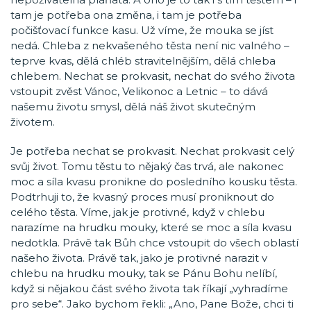
tam je potřeba ona změna, i tam je potřeba
počišťovací funkce kasu. Už víme, že mouka se jíst
nedá. Chleba z nekvašeného těsta není nic valného –
teprve kvas, dělá chléb stravitelnějším, dělá chleba
chlebem. Nechat se prokvasit, nechat do svého života
vstoupit zvěst Vánoc, Velikonoc a Letnic – to dává
našemu životu smysl, dělá náš život skutečným
životem.
Je potřeba nechat se prokvasit. Nechat prokvasit celý
svůj život. Tomu těstu to nějaký čas trvá, ale nakonec
moc a síla kvasu pronikne do posledního kousku těsta.
Podtrhuji to, že kvasný proces musí proniknout do
celého těsta. Víme, jak je protivné, když v chlebu
narazíme na hrudku mouky, které se moc a síla kvasu
nedotkla. Právě tak Bůh chce vstoupit do všech oblastí
našeho života. Právě tak, jako je protivné narazit v
chlebu na hrudku mouky, tak se Pánu Bohu nelíbí,
když si nějakou část svého života tak říkají „vyhradíme
pro sebe“. Jako bychom řekli: „Ano, Pane Bože, chci ti