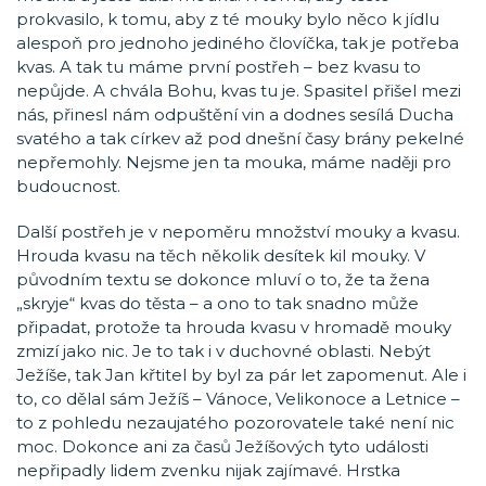
prokvasilo, k tomu, aby z té mouky bylo něco k jídlu
alespoň pro jednoho jediného človíčka, tak je potřeba
kvas. A tak tu máme první postřeh – bez kvasu to
nepůjde. A chvála Bohu, kvas tu je. Spasitel přišel mezi
nás, přinesl nám odpuštění vin a dodnes sesílá Ducha
svatého a tak církev až pod dnešní časy brány pekelné
nepřemohly. Nejsme jen ta mouka, máme naději pro
budoucnost.
Další postřeh je v nepoměru množství mouky a kvasu.
Hrouda kvasu na těch několik desítek kil mouky. V
původním textu se dokonce mluví o to, že ta žena
„skryje“ kvas do těsta – a ono to tak snadno může
připadat, protože ta hrouda kvasu v hromadě mouky
zmizí jako nic. Je to tak i v duchovné oblasti. Nebýt
Ježíše, tak Jan křtitel by byl za pár let zapomenut. Ale i
to, co dělal sám Ježíš – Vánoce, Velikonoce a Letnice –
to z pohledu nezaujatého pozorovatele také není nic
moc. Dokonce ani za časů Ježíšových tyto události
nepřipadly lidem zvenku nijak zajímavé. Hrstka