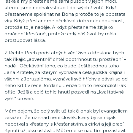
láska a my přestaneme sami působit v jejich moci,
kterou jsme nechali vstoupit do svých životů. Když
přestaneme spoléhat na Boha protože to je podstata
víry. Když přestaneme očekávat dobrou budoucnost,
protože to je naděje. A když přestaneme žít jako
obrácení křesťané, protože celý náš život by měla
prostupovat láska.
Z těchto třech podstatných věcí života křesťana bych
tak říkajíc „adventně“ chtěl podtrhnout tu prostřední –
naději. Očekávání toho, co bude. Ještě jednou toho
Jana Křtitele, za kterým vycházela celá judská krajina i
všichni z Jeruzaléma, vyznávali své hříchy a dávali se od
něho křtít v řece Jordánu. Jenže tím to nekončilo! Pak
přišel Ježíš a celé tohle hnutí pozvedl na „kvalitativně
vyšší“ úroveň.
Mám dojem, že celý svět už tak či onak byl evangeliem
zasažen. Že už snad není člověk, který by se nějak
nepotkal s křesťany, s křesťanstvím, s církví a její prací.
Kynutí už jaksi ustává… Můžeme se nad tím pozastavit