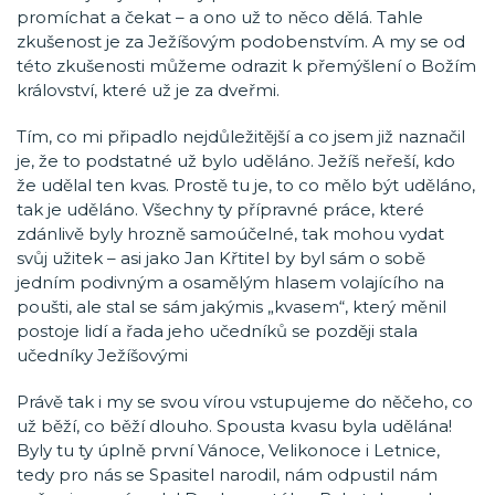
promíchat a čekat – a ono už to něco dělá. Tahle
zkušenost je za Ježíšovým podobenstvím. A my se od
této zkušenosti můžeme odrazit k přemýšlení o Božím
království, které už je za dveřmi.
Tím, co mi připadlo nejdůležitější a co jsem již naznačil
je, že to podstatné už bylo uděláno. Ježíš neřeší, kdo
že udělal ten kvas. Prostě tu je, to co mělo být uděláno,
tak je uděláno. Všechny ty přípravné práce, které
zdánlivě byly hrozně samoúčelné, tak mohou vydat
svůj užitek – asi jako Jan Křtitel by byl sám o sobě
jedním podivným a osamělým hlasem volajícího na
poušti, ale stal se sám jakýmis „kvasem“, který měnil
postoje lidí a řada jeho učedníků se později stala
učedníky Ježíšovými
Právě tak i my se svou vírou vstupujeme do něčeho, co
už běží, co běží dlouho. Spousta kvasu byla udělána!
Byly tu ty úplně první Vánoce, Velikonoce i Letnice,
tedy pro nás se Spasitel narodil, nám odpustil nám