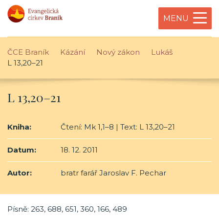
MENU
ČCE Braník
Kázání
Nový zákon
Lukáš
L 13,20–21
L 13,20–21
Kniha:
Čtení: Mk 1,1–8 | Text: L 13,20–21
Datum:
18. 12. 2011
Autor:
bratr farář Jaroslav F. Pechar
Písně: 263, 688, 651, 360, 166, 489