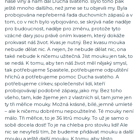
naše viny a nám dal Ducha svatého. Bylo toho pak
ještě mnoho dalšího, než jsme se tu objevili my. Byla
probojována nepřeberná řada duchovních zápasů a v
tom, co v nich bylo vybojováno, se skrývá naše naděje
pro budoucnost, naděje pro změnu, protože tyto
vzácné dary jsou právě oním kvasem, který dokáže
prokvasit náš život. Kvas je nutný. Bez kvasu mouka
nebude dělat nic. A nejen, že nebude dělat nic, ona
také nebude k ničemu užitečná. Jíst mouku jen tak, to
se nedá. K tomu, aby ten náš život měl nějaký smysl,
tak potřebujeme Spasitele, potřebujeme odpuštění
hříchů a potřebujeme pomoc Ducha svatého. A
potřebujeme církev, společenství lidí, kteří
probojovávají podobné zápasy, jako my. Bez toho
všeho, tam, kde žijeme jen z vlastních sil, tam jsme jen
ty tři měřice mouky. Možná krásné, bílé, jemně umleté
– ale k ničemu dobrému nepoužitelné. Té mouky není
málo. Tři měřice, to je 36 litrů mouky. To už je samo o
sobě docela dost! To je na chleba pro stovku lidí! Ale
nic se nevyřeší tím, že budeme přidávat mouku a další
mouku a ještě další mouku. K tomu, aby těsto