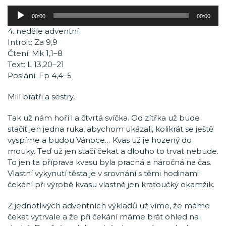
Audio
00:00
00:00
přehrávač
4. neděle adventní
Introit: Za 9,9
Čtení: Mk 1,1–8
Text: L 13,20–21
Poslání: Fp 4,4–5
Milí bratři a sestry,
Tak už nám hoří i a čtvrtá svíčka. Od zítřka už bude
stačit jen jedna ruka, abychom ukázali, kolikrát se ještě
vyspíme a budou Vánoce… Kvas už je hozený do
mouky. Teď už jen stačí čekat a dlouho to trvat nebude.
To jen ta příprava kvasu byla pracná a náročná na čas.
Vlastní vykynutí těsta je v srovnání s těmi hodinami
čekání při výrobě kvasu vlastně jen kraťoučký okamžik.
Z jednotlivých adventních výkladů už víme, že máme
čekat vytrvale a že při čekání máme brát ohled na