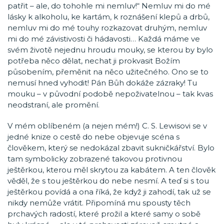
patřit – ale, do tohohle mi nemluv!“ Nemluv mi do mé
lásky k alkoholu, ke kartám, k roznášení klepů a drbů,
nemluv mi do mé touhy rozkazovat druhým, nemluv
mi do mé závistivosti či hádavosti… Každá máme ve
svém životě nejednu hroudu mouky, se kterou by bylo
potřeba něco dělat, nechat ji prokvasit Božím
působením, přeměnit na něco užitečného. Ono se to
nemusí hned vyhodit! Pán Bůh dokáže zázraky! Tu
mouku – v původní podobě nepoživatelnou – tak kvas
neodstraní, ale promění.
V mém oblíbeném (a nejen mém!) C. S. Lewisovi se v
jedné knize o cestě do nebe objevuje scéna s
člověkem, který se nedokázal zbavit sukničkářství. Bylo
tam symbolicky zobrazené takovou protivnou
ještěrkou, kterou měl skrytou za kabátem. A ten člověk
věděl, že s tou ještěrkou do nebe nesmí. A teď si s tou
ještěrkou povídá a ona říká, že když ji zahodí, tak už se
nikdy nemůže vrátit. Připomíná mu spousty těch
prchavých radostí, které prožil a které samy o sobě