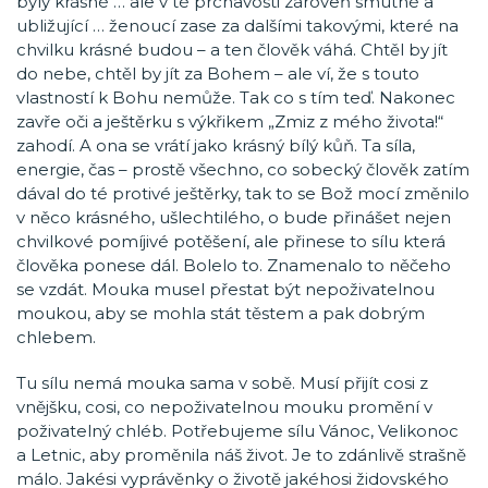
byly krásné … ale v té prchavosti zároveň smutné a
ubližující … ženoucí zase za dalšími takovými, které na
chvilku krásné budou – a ten člověk váhá. Chtěl by jít
do nebe, chtěl by jít za Bohem – ale ví, že s touto
vlastností k Bohu nemůže. Tak co s tím teď. Nakonec
zavře oči a ještěrku s výkřikem „Zmiz z mého života!“
zahodí. A ona se vrátí jako krásný bílý kůň. Ta síla,
energie, čas – prostě všechno, co sobecký člověk zatím
dával do té protivé ještěrky, tak to se Bož mocí změnilo
v něco krásného, ušlechtilého, o bude přinášet nejen
chvilkové pomíjivé potěšení, ale přinese to sílu která
člověka ponese dál. Bolelo to. Znamenalo to něčeho
se vzdát. Mouka musel přestat být nepoživatelnou
moukou, aby se mohla stát těstem a pak dobrým
chlebem.
Tu sílu nemá mouka sama v sobě. Musí přijít cosi z
vnějšku, cosi, co nepoživatelnou mouku promění v
poživatelný chléb. Potřebujeme sílu Vánoc, Velikonoc
a Letnic, aby proměnila náš život. Je to zdánlivě strašně
málo. Jakési vyprávěnky o životě jakéhosi židovského