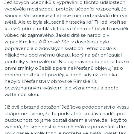
Ježíšových učedníků si vyprávění o těchto událostech
vyprávěla mezi sebou, protože učedníci rozpoznali, že
Vánoce, Velikonoce a Letnice mění od základů dění ve
světě. Ale to byla skutečně hrstečka lidí. Ti lidé, kteří se
k Ježíši přímo nehlásili, tak na těchto příbězích neviděli
vůbec nic zajímavého. Jakési dítě se narodilo v
zapadlém koutě Římské říše, v dospělosti bylo
popraveno a o židovských svátcích Letnic došlo k
nějakému podivnému úkazu, který na pár dní zaujal
poutníky v Jeruzalémě. Nic zajímavého to není a tak se
první zmínky o Ježíši z pera nekřesťanů objevují až o
mnoho desítek let později, v době, kdy už zdaleka
nebylo křesťanství v obrovské Římské říši
bezvýznamným kváskem, ale významnou a dobře
viditelnou silou.
Již dvě obrazná dotažení Ježíšova podobenství o kvasu
chápeme – víme, že to podstatné, co dává naději pro
budoucnost, to jsme dostali darem a víme, že i když to
vypadá, že jsme dostali hrozně málo v porovnání s tím,
kolik nás je a kolik toho je potřeba ve světě udělat, tak