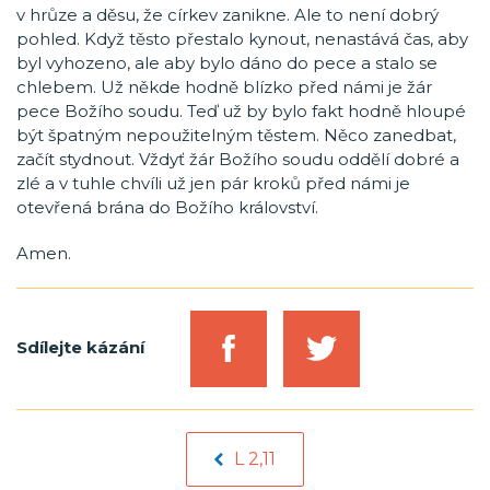
v hrůze a děsu, že církev zanikne. Ale to není dobrý
pohled. Když těsto přestalo kynout, nenastává čas, aby
byl vyhozeno, ale aby bylo dáno do pece a stalo se
chlebem. Už někde hodně blízko před námi je žár
pece Božího soudu. Teď už by bylo fakt hodně hloupé
být špatným nepoužitelným těstem. Něco zanedbat,
začít stydnout. Vždyť žár Božího soudu oddělí dobré a
zlé a v tuhle chvíli už jen pár kroků před námi je
otevřená brána do Božího království.
Amen.
Sdílejte kázání
L 2,11