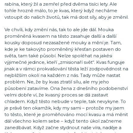
rabína, který žil a zemřel před dvěma tisíci lety. Ale
tohle hrozně málo, to je kvas, který když necháme
vstoupit do našich životů, tak má dost síly, aby je změnil.
Ve chvíli, kdy změní nás, tak to ale jde dál. Mouka
proměněná kvasem na těsto zasahuje další a další
kousky doposud nezasažené mouky a mění je. Tam,
kde je ke takovýto proměněný křesťan postaven do
světa, tam také působí. Nelze spoléhat na jakési
výjimečné jedince, kteří „zmisionaří svět“. Kvas funguje
jinak a v rámci prokvašování těsta leží zodpovědnost na
nejbližším okolí na každém z nás. Tady může nastat
problém. Ne, že by kvas ztratil sílu, ale my jeho
působení zatavíme. Ona žena z dnešního podobenství
velmi dobře ví, že kvasný proces se dá zastavit
chladem. Když těsto nebude v teple, tak nevykyne. To
je právě ten okamžik, kdy my sami – protože my jsem
to těsto, které je proměňováno mocí kvasu a má měnit
dál všechno kolem sebe – když tento úkol začneme
zanedbávat. Když začne stydnout naše víra, naděje a