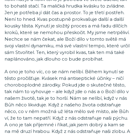
to bohatě stačí. Ta maličká hrudka kvásku to zvládne.
Jen je potřeba jí dát čas a prostor. To je třetí postřeh.
Není to hned. Kvas postupně prokvašuje další a další
kousky těsta. Kynutí je složitý proces a má řadu dílčích
kroků, které se nemohou přeskočit. My jsme netrpěliví.
Nechce se nám čekat, ale Boží dílo v tomto světě má
svoji vlastní dynamiku, má své vlastní tempo, které určil
sám Stvořitel. Ten, který vyrobil kvas, tak ten má také
naplánováno, jak dlouho co bude probíhat.
A ono je toho víc, co se nám nelíbí. Během kynutí se
těsto pročišťuje. Kvásek má antiseptické účinky – ničí
choroboplodné zárodky. Pokud jde o skutečné těsto,
tak nám to vyhovuje – ale když jde o nás a o Boží dílo v
našem životě, tak je to horší. Nám se nelíbí, když v nás
Bůh něco likviduje. Když z našeho života odstraňuje
něco, co v něm možná už léta mělo své místo, ale Bůh
ví, že to tam nepatří. Když z nás odstraňuje naši pýchu.
A ono je tak příjemné i říkat, jak jsem dobrý a kam se
na mě druzí hrabou. Když z nás odstraňuje naši zlobu. A