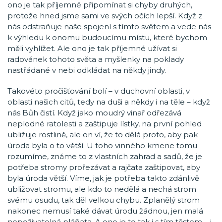
ono je tak příjemné připomínat si chyby druhých,
protože hned jsme sami ve svých očích lepší. Když z
nás odstraňuje naše spojení s tímto světem a vede nás
k výhledu k onomu budoucímu místu, které bychom
měli vyhlížet. Ale ono je tak příjemné užívat si
radovánek tohoto světa a myšlenky na poklady
nastřádané v nebi odkládat na někdy jindy.
Takovéto pročišťování bolí – v duchovní oblasti, v
oblasti našich citů, tedy na duši a někdy i na těle – když
nás Bůh čistí. Když jako moudrý vinař odřezává
neplodné ratolesti a zaštipuje lístky, na první pohled
ubližuje rostlině, ale on ví, že to dělá proto, aby pak
úroda byla o to větší. U toho vinného kmene tomu
rozumíme, známe to z vlastních zahrad a sadů, že je
potřeba stromy prořezávat a rajčata zaštipovat, aby
byla úroda větší. Víme, jak je potřeba takto zdánlivě
ubližovat stromu, ale kdo to nedělá a nechá strom
svému osudu, tak děl velkou chybu. Zplanělý strom
nakonec nemusí také dávat úrodu žádnou, jen malá
nepoživatelná pláňata. A ono je to tak i s tím těstem – i