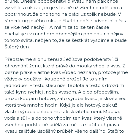
druhé. Dnešní podobenství o kvasu nám pak chce
vysvětlit a ukázat, co je vlastně už všechno uděláno a
podtrhnout, že ono toho na práci už tolik nebude. V
rámci liturgického roku je čtvrtá neděle adventní a čas
se více než nachýlil. A mám za to, že ten čas se
nachyluje i v mnohem obecnějším pohledu na dějiny
tohoto světa, než jen to, že se šestkrát vyspíme a bude
Štědrý den.
Představme si onu ženu z Ježíšova podobenství, či
přirovnání, ženu, která právě do mouky vhodila kvas. Z
běžné praxe vlastně kvas vůbec neznám, protože jsme
vždycky používali koupené droždí. Je to s ním
jednodušší – těstu stačí nižší teplota a těsto s droždím
také kyne rychleji, než s kvasem. Ale co především,
droždí koupím hotové, zato výroba kvasu je složitá věc,
která trvá mnoho hodin. Když je ale hotový, pak už
vlastní výroba chleba nic tak složitého není. Mouka,
voda a sůl – a do toho vhodím ten kvas, který vlastně
všechno podstatné udělá za mě. Ta složitá příprava
kvasu zajišťuje úspěšný průběh všeho dalšího. Stačí to