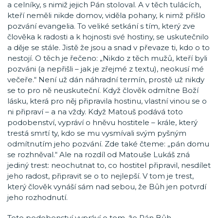
a celníky, s nimiž jejich Pán stoloval. A v těch tulácích,
kteří neměli nikde domov, viděla pohany, k nimž přišlo
pozvání evangelia. To veliké setkání s tím, který zve
člověka k radosti a k hojnosti své hostiny, se uskutečnilo
a děje se stále. Jistě že jsou a snad v převaze ti, kdo o to
nestojí. O těch je řečeno: „Nikdo z těch mužů, kteří byli
pozváni (a nepřišli – jak je zřejmé z textu), neokusí mé
večeře.“ Není už dán náhradní termín, prostě už nikdy
se to pro ně neuskuteční. Když člověk odmítne Boží
lásku, která pro něj připravila hostinu, vlastní vinou se o
ni připraví – a na vždy. Když Matouš podává toto
podobenství, vypráví o hněvu hostitele – krále, který
trestá smrtí ty, kdo se mu vysmívali svým pyšným
odmítnutím jeho pozvání. Zde také čteme: „pán domu
se rozhněval.“ Ale na rozdíl od Matouše Lukáš zná
jediný trest: neochutnat to, co hostitel připravil, nesdílet
jeho radost, připravit se o to nejlepší. V tom je trest,
který člověk vynáší sám nad sebou, že Bůh jen potvrdí
jeho rozhodnutí.
Toto podobenství vypráví o tom, že Pán Bůh