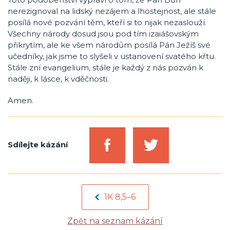
nerezignoval na lidský nezájem a lhostejnost, ale stále
posílá nové pozvání těm, kteří si to nijak nezaslouží.
Všechny národy dosud jsou pod tím izaiášovským
přikrytím, ale ke všem národům posílá Pán Ježíš své
učedníky, jak jsme to slyšeli v ustanovení svatého křtu.
Stále zní evangelium, stále je každý z nás pozván k
naději, k lásce, k vděčnosti.
Amen.
Sdílejte kázání
1K 8,5–6
Zpět na seznam kázání