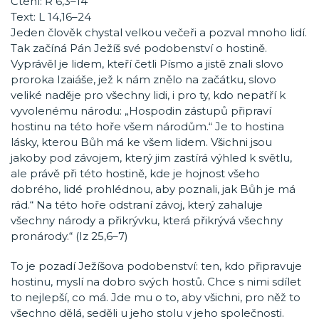
Čtení: Ř 6,3–14
Text: L 14,16–24
Jeden člověk chystal velkou večeři a pozval mnoho lidí.
Tak začíná Pán Ježíš své podobenství o hostině.
Vyprávěl je lidem, kteří četli Písmo a jistě znali slovo
proroka Izaiáše, jež k nám znělo na začátku, slovo
veliké naděje pro všechny lidi, i pro ty, kdo nepatří k
vyvolenému národu: „Hospodin zástupů připraví
hostinu na této hoře všem národům.“ Je to hostina
lásky, kterou Bůh má ke všem lidem. Všichni jsou
jakoby pod závojem, který jim zastírá výhled k světlu,
ale právě při této hostině, kde je hojnost všeho
dobrého, lidé prohlédnou, aby poznali, jak Bůh je má
rád.“ Na této hoře odstraní závoj, který zahaluje
všechny národy a přikrývku, která přikrývá všechny
pronárody.“ (Iz 25,6–7)
To je pozadí Ježíšova podobenství: ten, kdo připravuje
hostinu, myslí na dobro svých hostů. Chce s nimi sdílet
to nejlepší, co má. Jde mu o to, aby všichni, pro něž to
všechno dělá, seděli u jeho stolu v jeho společnosti.