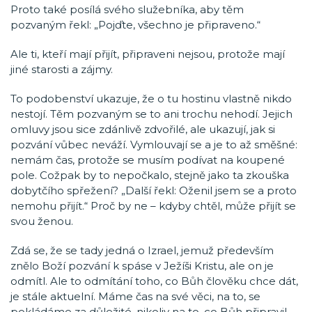
Proto také posílá svého služebníka, aby těm
pozvaným řekl: „Pojďte, všechno je připraveno.“
Ale ti, kteří mají přijít, připraveni nejsou, protože mají
jiné starosti a zájmy.
To podobenství ukazuje, že o tu hostinu vlastně nikdo
nestojí. Těm pozvaným se to ani trochu nehodí. Jejich
omluvy jsou sice zdánlivě zdvořilé, ale ukazují, jak si
pozvání vůbec neváží. Vymlouvají se a je to až směšné:
nemám čas, protože se musím podívat na koupené
pole. Cožpak by to nepočkalo, stejně jako ta zkouška
dobytčího spřežení? „Další řekl: Oženil jsem se a proto
nemohu přijít.“ Proč by ne – kdyby chtěl, může přijít se
svou ženou.
Zdá se, že se tady jedná o Izrael, jemuž především
znělo Boží pozvání k spáse v Ježíši Kristu, ale on je
odmítl. Ale to odmítání toho, co Bůh člověku chce dát,
je stále aktuelní. Máme čas na své věci, na to, se
pokládáme za důležité, nikoliv na to, co Bůh připravil