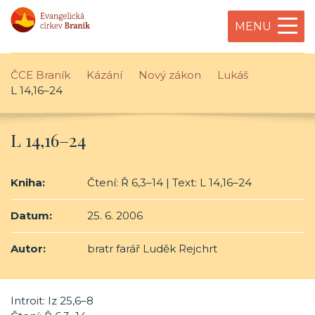
MENU
ČCE Braník
Kázání
Nový zákon
Lukáš
L 14,16–24
L 14,16–24
Kniha:
Čtení: Ř 6,3–14 | Text: L 14,16–24
Datum:
25. 6. 2006
Autor:
bratr farář Luděk Rejchrt
Introit: Iz 25,6–8