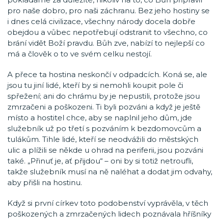
pro naše dobro, pro naši záchranu. Bez jeho hostiny se
i dnes celá civilizace, všechny národy docela dobře
obejdou a vůbec nepotřebují odstranit to všechno, co
brání vidět Boží pravdu. Bůh zve, nabízí to nejlepší co
má a člověk o to ve svém celku nestojí.
A přece ta hostina neskončí v odpadcích. Koná se, ale
jsou tu jiní lidé, kteří by si nemohli koupit pole či
spřežení; ani do chrámu by je nepustili, protože jsou
zmrzačeni a poškozeni. Ti byli pozváni a když je ještě
místo a hostitel chce, aby se naplnil jeho dům, jde
služebník už po třetí s pozváním k bezdomovcům a
tulákům. Tihle lidé, kteří se neodvážili do městských
ulic a plížili se někde u ohrad na periferii, jsou pozváni
také. „Přinuť je, ať přijdou“ – oni by si totiž netroufli,
takže služebník musí na ně naléhat a dodat jim odvahy,
aby přišli na hostinu.
Když si první církev toto podobenství vyprávěla, v těch
poškozených a zmrzačených lidech poznávala hříšníky