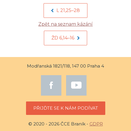
L 21,25–28
Zpět na seznam kázání
ŽD 6,14–16
Modřanská 1821/118, 147 00 Praha 4
PŘIJĎTE SE K NÁM PODÍVAT
© 2020 - 2026 ČCE Braník -
GDPR