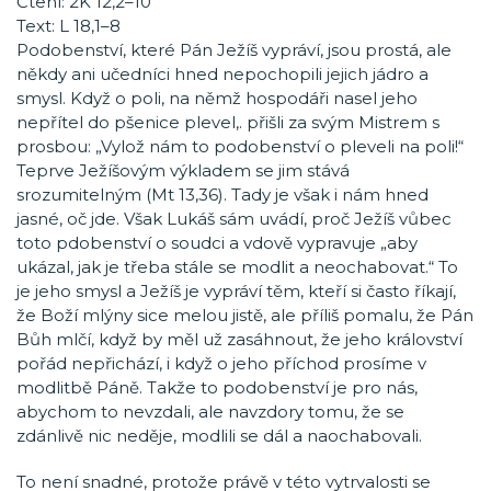
Čtení: 2K 12,2–10
Text: L 18,1–8
Podobenství, které Pán Ježíš vypráví, jsou prostá, ale
někdy ani učedníci hned nepochopili jejich jádro a
smysl. Když o poli, na němž hospodáři nasel jeho
nepřítel do pšenice plevel,. přišli za svým Mistrem s
prosbou: „Vylož nám to podobenství o pleveli na poli!“
Teprve Ježíšovým výkladem se jim stává
srozumitelným (Mt 13,36). Tady je však i nám hned
jasné, oč jde. Však Lukáš sám uvádí, proč Ježíš vůbec
toto pdobenství o soudci a vdově vypravuje „aby
ukázal, jak je třeba stále se modlit a neochabovat.“ To
je jeho smysl a Ježíš je vypráví těm, kteří si často říkají,
že Boží mlýny sice melou jistě, ale příliš pomalu, že Pán
Bůh mlčí, když by měl už zasáhnout, že jeho království
pořád nepřichází, i když o jeho příchod prosíme v
modlitbě Páně. Takže to podobenství je pro nás,
abychom to nevzdali, ale navzdory tomu, že se
zdánlivě nic neděje, modlili se dál a naochabovali.
To není snadné, protože právě v této vytrvalosti se