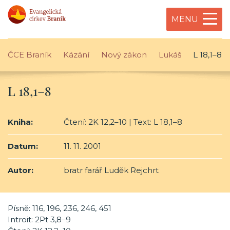
MENU
ČCE Braník
Kázání
Nový zákon
Lukáš
L 18,1–8
L 18,1–8
Kniha:
Čtení: 2K 12,2–10 | Text: L 18,1–8
Datum:
11. 11. 2001
Autor:
bratr farář Luděk Rejchrt
Písně: 116, 196, 236, 246, 451
Introit: 2Pt 3,8–9