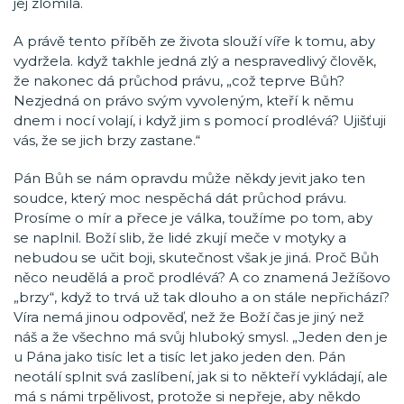
jej zlomila.
A právě tento příběh ze života slouží víře k tomu, aby
vydržela. když takhle jedná zlý a nespravedlivý člověk,
že nakonec dá průchod právu, „což teprve Bůh?
Nezjedná on právo svým vyvoleným, kteří k němu
dnem i nocí volají, i když jim s pomocí prodlévá? Ujišťuji
vás, že se jich brzy zastane.“
Pán Bůh se nám opravdu může někdy jevit jako ten
soudce, který moc nespěchá dát průchod právu.
Prosíme o mír a přece je válka, toužíme po tom, aby
se naplnil. Boží slib, že lidé zkují meče v motyky a
nebudou se učit boji, skutečnost však je jiná. Proč Bůh
něco neudělá a proč prodlévá? A co znamená Ježíšovo
„brzy“, když to trvá už tak dlouho a on stále nepřichází?
Víra nemá jinou odpověď, než že Boží čas je jiný než
náš a že všechno má svůj hluboký smysl. „Jeden den je
u Pána jako tisíc let a tisíc let jako jeden den. Pán
neotálí splnit svá zaslíbení, jak si to někteří vykládají, ale
má s námi trpělivost, protože si nepřeje, aby někdo