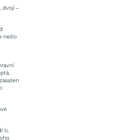
 dvojí –
od
e nešlo
mravní
 ptá,
 zasažen
o
ové
 ti,
noho