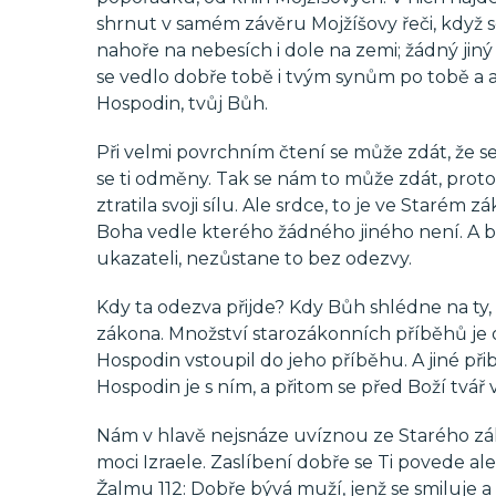
shrnut v samém závěru Mojžíšovy řeči, když se
nahoře na nebesích i dole na zemi; žádný jiný 
se vedlo dobře tobě i tvým synům po tobě a a
Hospodin, tvůj Bůh.
Při velmi povrchním čtení se může zdát, že s
se ti odměny. Tak se nám to může zdát, protože
ztratila svoji sílu. Ale srdce, to je ve Staré
Boha vedle kterého žádného jiného není. A bu
ukazateli, nezůstane to bez odezvy.
Kdy ta odezva přijde? Kdy Bůh shlédne na ty,
zákona. Množství starozákonních příběhů je o
Hospodin vstoupil do jeho příběhu. A jiné při
Hospodin je s ním, a přitom se před Boží tvář
Nám v hlavě nejsnáze uvíznou ze Starého zák
moci Izraele. Zaslíbení dobře se Ti povede al
Žalmu 112: Dobře bývá muží, jenž se smiluje a 