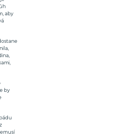
Bůh
m, aby
vá
 dostane
ila,
dina,
kami,
o
že by
e
 pádu
z
 Nemusí