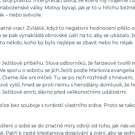
 svoji pravdu. Interpretaci světa, ve které my hrajeme tu
náboženské války. Motivy bývají, jak je to u hříchu běžné,
rák – nebo svévole.
patně vrací. Zvláště, když to negativní hodnocení přišlo 
 se pak vynakládá obrovské úsilí na to, aby se ukázalo, ž
 to někdo, koho by bylo nejlépe se zbavit nebo ho nějak
žíšově příběhu. Slova odborníků, že farizeové tvořili 
ě. Ve sporu o sobotu se jich Ježíš podle Markova evangelia
. Čteme Ale oni mlčeli. Tu se po nich rozhlédl s hněvem,
eové vyšli, hned se proti němu s herodiány domluvili, že h
k Ježíšově smrti, dávno před velikonočními událostmi.
elze bez souboje s tvrdostí vlastního srdce. Proto se tak
lení o sobě se do značné míry odvíjí od toho, jak nás vidí
ě. Patří k cestě křesťanova dospívání a zrání, aby se jed