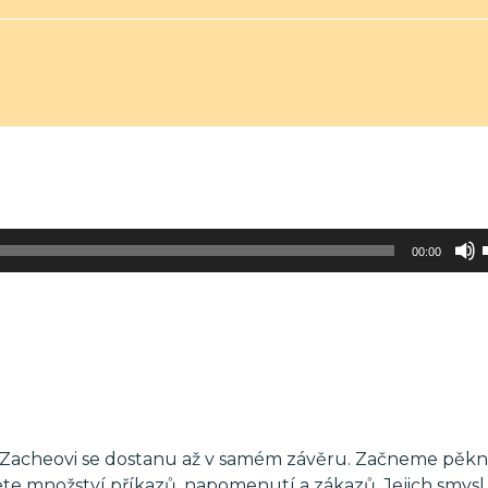
00:00
k Zacheovi se dostanu až v samém závěru. Začneme pěk
te množství příkazů, napomenutí a zákazů. Jejich smysl 