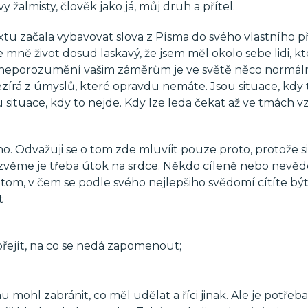
y žalmisty, člověk jako já, můj druh a přítel.
xtu začala vybavovat slova z Písma do svého vlastního př
ke mně život dosud laskavý, že jsem měl okolo sebe lidi, kt
e neporozumění vašim záměrům je ve světě něco normál
zírá z úmyslů, které opravdu nemáte. Jsou situace, kdy 
u situace, kdy to nejde. Kdy lze leda čekat až ve tmách v
ho. Odvažuji se o tom zde mluvíit pouze proto, protože si
 Nazvěme je třeba útok na srdce. Někdo cíleně nebo nev
 tom, v čem se podle svého nejlepšiho svědomí cítíte bý
t
 přejít, na co se nedá zapomenout;
u mohl zabránit, co měl udělat a říci jinak. Ale je potře