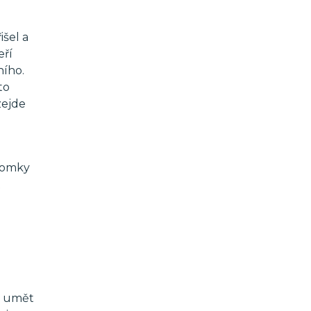
išel a
eří
ního.
to
zejde
ědomky
t
ba umět