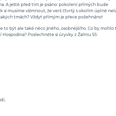
ina. A ještě před tím je psáno: pokolení přímých bude
 si musíme všimnout, že verš čtvrtý s okolím úplně nela
V jakých tmách? Vždyť přímým je přece požehnáno!
 to být ale také něco jiného, osobnějšího. Co by mohlo t
jí Hospodina? Poslechněte si úryvky z Žalmu 55:
dí,