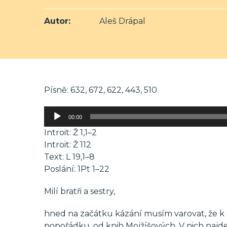
Autor:
Aleš Drápal
Písně: 632, 672, 622, 443, 510
Audio
00:00
přehrávač
Introit: Ž 1,1–2
Introit: Ž 112
Text: L 19,1–8
Poslání: 1Pt 1–22
Milí bratři a sestry,
hned na začátku kázání musím varovat, že 
popořádku, od knih Mojžíšových. V nich najde