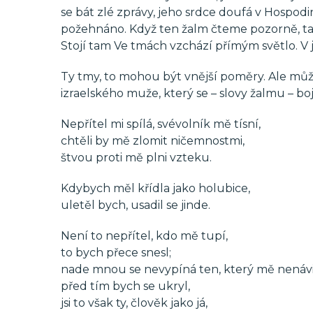
se bát zlé zprávy, jeho srdce doufá v Hospod
požehnáno. Když ten žalm čteme pozorně, tak
Stojí tam Ve tmách vzchází přímým světlo. 
Ty tmy, to mohou být vnější poměry. Ale může
izraelského muže, který se – slovy žalmu – bo
Nepřítel mi spílá, svévolník mě tísní,
chtěli by mě zlomit ničemnostmi,
štvou proti mě plni vzteku.
Kdybych měl křídla jako holubice,
uletěl bych, usadil se jinde.
Není to nepřítel, kdo mě tupí,
to bych přece snesl;
nade mnou se nevypíná ten, který mě nenávi
před tím bych se ukryl,
jsi to však ty, člověk jako já,