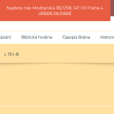
Najdete nás: Modřanská 1821/118, 147 00 Praha 4
ukázat na mapě
ázání
Biblická hodina
Časopis Brána
Histori
L 19,1–8