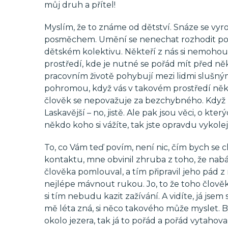
můj druh a přítel!
Myslím, že to známe od dětství. Snáze se vy
posměchem. Umění se nenechat rozhodit po
dětském kolektivu. Někteří z nás si nemohou 
prostředí, kde je nutné se pořád mít před něký
pracovním životě pohybují mezi lidmi slušnými,
pohromou, když vás v takovém prostředí něk
člověk se nepovažuje za bezchybného. Když m
Laskavější – no, jistě. Ale pak jsou věci, o kte
někdo koho si vážíte, tak jste opravdu vykolej
To, co Vám teď povím, není nic, čím bych se ch
kontaktu, mne obvinil zhruba z toho, že nab
člověka pomlouval, a tím připravil jeho pád z 
nejlépe mávnout rukou. Jo, to že toho člověka 
si tím nebudu kazit zažívání. A vidíte, já jsem
mě léta zná, si něco takového může myslet. B
okolo jezera, tak já to pořád a pořád vytahoval