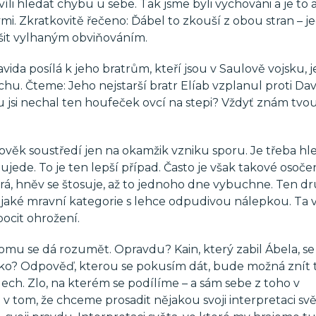
íli hledat chybu u sebe. Tak jsme byli vychováni a je to a
mi. Zkratkovitě řečeno: Ďábel to zkouší z obou stran – 
ušit vylhaným obviňováním.
ida posílá k jeho bratrům, kteří jsou v Saulově vojsku, je
. Čteme: Jeho nejstarší bratr Elíab vzplanul proti Dav
mu jsi nechal ten houfeček ovcí na stepi? Vždyť znám tvo
ověk soustředí jen na okamžik vzniku sporu. Je třeba hl
jede. To je ten lepší případ. Často je však takové osoče
rá, hněv se štosuje, až to jednoho dne vybuchne. Ten dr
jaké mravní kategorie s lehce odpudivou nálepkou. Ta 
ocit ohrožení.
tomu se dá rozumět. Opravdu? Kain, který zabil Ábela, se
aleko? Odpověď, kterou se pokusím dát, bude možná znít
adech. Zlo, na kterém se podílíme – a sám sebe z toho v
tom, že chceme prosadit nějakou svoji interpretaci svět