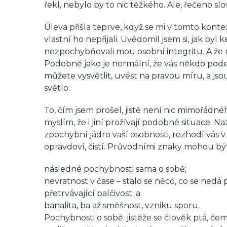
řekl, nebylo by to nic těžkého. Ale, řečeno slov
Úleva přišla teprve, když se mi v tomto konte
vlastní ho nepřijali. Uvědomil jsem si, jak byl 
nezpochybňovali mou osobní integritu. A ž
Podobně jako je normální, že vás někdo pode
můžete vysvětlit, uvést na pravou míru, a jso
světlo.
To, čím jsem prošel, jistě není nic mimořádné
myslím, že i jiní prožívají podobné situace.
zpochybní jádro vaší osobnosti, rozhodí vás v
opravdoví, čistí. Průvodními znaky mohou bý
následné pochybnosti sama o sobě;
nevratnost v čase – stalo se něco, co se nedá
přetrvávající palčivost; a
banalita, ba až směšnost, vzniku sporu.
Pochybnosti o sobě: jistěže se člověk ptá, čem