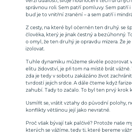
verzi událostí, svoje hodnocení těch druhých,
správnou roli. Sem patří pomluvy. Sem patří i 
buď je to vnitřní zranění – a sem patří i mind
Z cesty, na které byl očerněn ten druhý. se š
člověka, který je jinak čestný a bezúhonný. To
o omyl, že ten druhý je opravdu mizera. Že je
izolovat.
Tuhle dynamiku můžeme skvěle pozorovat v Je
elitu židovství, je při tom na místě brát vážn
zda je tedy v sobotu zakázáno život zachránit
tvrdostí jejich srdce. A dále čteme když fariz
zahubí. Tady to začalo. To byl ten prvý krok 
Usmířit se, vrátit vztahy do původní polohy, n
konflikty většinou její jako nevratné.
Proč však bývají tak palčivé? Protože naše myš
kterých se vážíme, tedy ti, které bereme vážn