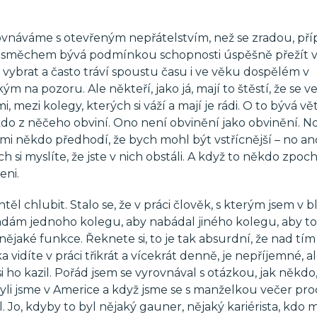
rovnáváme s otevřeným nepřátelstvím, než se zradou, př
směchem bývá podmínkou schopnosti úspěšně přežít 
vybrat a často tráví spoustu času i ve věku dospělém v
m na pozoru. Ale někteří, jako já, mají to štěstí, že se 
 mezi kolegy, kterých si váží a mají je rádi. O to bývá vět
do z něčeho obviní. Ono není obvinění jako obvinění. N
i někdo předhodí, že bych mohl být vstřícnější – no an
rých si myslíte, že jste v nich obstáli. A když to někdo zpoc
eni.
těl chlubit. Stalo se, že v práci člověk, s kterým jsem v 
ádám jednoho kolegu, aby nabádal jiného kolegu, aby t
nějaké funkce. Řeknete si, to je tak absurdní, že nad tím
vidíte v práci třikrát a vícekrát denně, je nepříjemné, a
 si ho kazil. Pořád jsem se vyrovnával s otázkou, jak někdo
yli jsme v Americe a když jsme se s manželkou večer pro
. Jo, kdyby to byl nějaký gauner, nějaký kariérista, kdo m