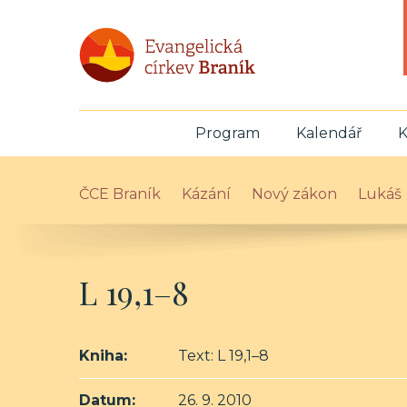
Program
Kalendář
K
ČCE Braník
Kázání
Nový zákon
Lukáš
L 19,1–8
Kniha:
Text: L 19,1–8
Datum:
26. 9. 2010