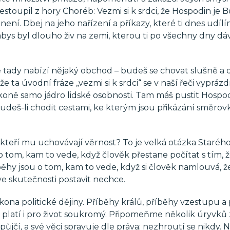
stoupil z hory Choréb: Vezmi si k srdci, že Hospodin je 
není. Dbej na jeho nařízení a příkazy, které ti dnes udílí
bys byl dlouho živ na zemi, kterou ti po všechny dny dá
e tady nabízí nějaký obchod – budeš se chovat slušně a
 ta úvodní fráze „vezmi si k srdci“ se v naší řeči vyprázdn
m zákoně samo jádro lidské osobnosti. Tam máš pustit Hospo
deš-li chodit cestami, ke kterým jsou přikázání směrov
 kteří mu uchovávají věrnost? To je velká otázka Staréh
 tom, kam to vede, když člověk přestane počítat s tím, 
běhy jsou o tom, kam to vede, když si člověk namlouvá, ž
 ve skutečnosti postavit nechce.
ona politické dějiny. Příběhy králů, příběhy vzestupu a
e platí i pro život soukromý. Připomeňme několik úryvků 
půjčí, a své věci spravuje dle práva: nezhroutí se nikdy.