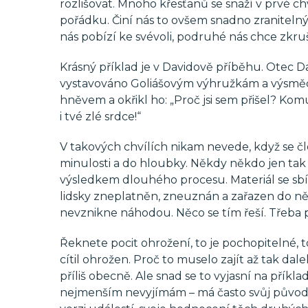
rozlišovat. Mnoho křesťanů se snaží v prvé chv
pořádku. Činí nás to ovšem snadno zranitelný
nás pobízí ke svévoli, podruhé nás chce zkr
Krásný příklad je v Davidově příběhu. Otec Dav
vystavováno Goliášovým výhružkám a výsměchu
hněvem a okřikl ho: „Proč jsi sem přišel? Ko
i tvé zlé srdce!“
V takových chvílích nikam nevede, když se čl
minulosti a do hloubky. Někdy někdo jen tak u
výsledkem dlouhého procesu. Materiál se sbí
lidsky zneplatněn, zneuznán a zařazen do ně
nevznikne náhodou. Něco se tím řeší. Třeba p
Řeknete pocit ohrožení, to je pochopitelné, 
cítil ohrožen. Proč to muselo zajít až tak d
příliš obecně. Ale snad se to vyjasní na příkl
nejmenším nevyjímám – má často svůj původ v 