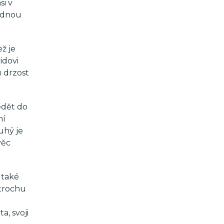
si v
jednou
ž je
idovi
u drzost
edět do
ní
uhý je
věc
 také
 trochu
a, svoji