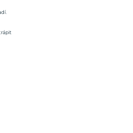
dí.
rápit