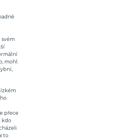
ípadně
v
ve svém
ší
ormální
o, mohl.
hybní,
blízkém
oho
le přece
, kdo
cházeli
i to