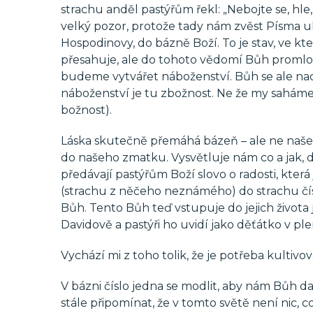
strachu anděl pastýřům řekl: „Nebojte se, hle
velký pozor, protože tady nám zvěst Písma uk
Hospodinovy, do bázně Boží. To je stav, ve kt
přesahuje, ale do tohoto vědomí Bůh promlo
budeme vytvářet náboženství. Bůh se ale nad 
náboženství je tu zbožnost. Ne že my saháme n
božnost).
Láska skutečně přemáhá bázeň – ale ne naše l
do našeho zmatku. Vysvětluje nám co a jak, 
předávají pastýřům Boží slovo o radosti, která
(strachu z něčeho neznámého) do strachu číslo
Bůh. Tento Bůh teď vstupuje do jejich života j
Davidově a pastýři ho uvidí jako děťátko v ple
Vychází mi z toho tolik, že je potřeba kultivov
V bázni číslo jedna se modlit, aby nám Bůh dal
stále připomínat, že v tomto světě není nic, 