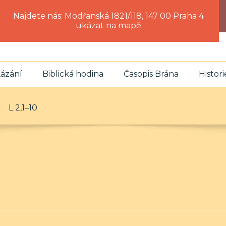
Najdete nás: Modřanská 1821/118, 147 00 Praha 4
ukázat na mapě
ázání
Biblická hodina
Časopis Brána
Histori
L 2,1–10