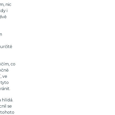
m, nic
dy i
 dvě
em
 určitě
ěčím, co
tečně
, ve
 tyto
ránit.
 hlídá.
nil se
o tohoto