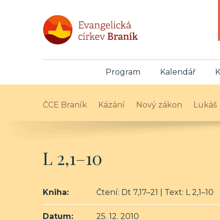
Program
Kalendář
K
ČCE Braník
Kázání
Nový zákon
Lukáš
L 2,1–10
Kniha:
Čtení: Dt 7,17–21 | Text: L 2,1–10
Datum:
25. 12. 2010