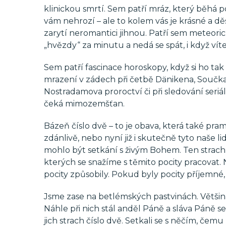
klinickou smrtí. Sem patří mráz, který běhá p
vám nehrozí – ale to kolem vás je krásné a d
zarytí neromantici jihnou. Patří sem meteoric
„hvězdy“ za minutu a nedá se spát, i když víte
Sem patří fascinace horoskopy, když si ho tak 
mrazení v zádech při četbě Dänikena, Součka,
Nostradamova proroctví či při sledování seriá
čeká mimozemšťan.
Bázeň číslo dvě – to je obava, která také pra
zdánlivě, nebo nyní již i skutečně tyto naše 
mohlo být setkání s živým Bohem. Ten strach 
kterých se snažíme s těmito pocity pracovat. 
pocity způsobily. Pokud byly pocity příjemné,
Jsme zase na betlémských pastvinách. Většina
Náhle při nich stál anděl Páně a sláva Páně se
jich strach číslo dvě. Setkali se s něčím, čem