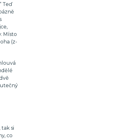
“ Teď
 bázně
s
ce,
. Místo
oha (z-
omlouvá
ndělé
 dvě
skutečný
tak si
hy, co