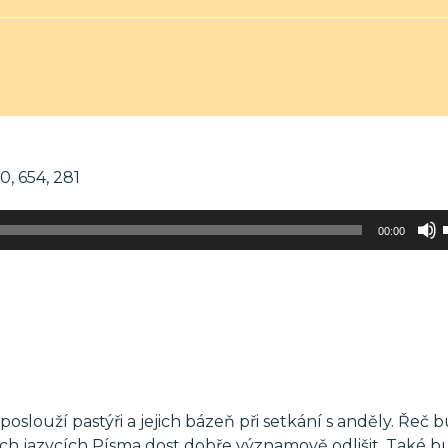
10, 654, 281
00:00
slouží pastýři a jejich bázeň při setkání s anděly. Řeč 
ních jazycích Písma dost dobře významově odlišit. Také b