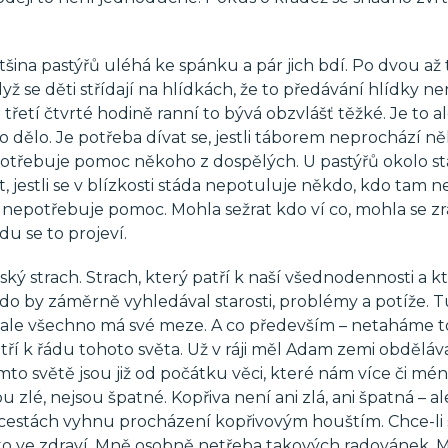
šina pastýřů uléhá ke spánku a pár jich bdí. Po dvou až 
yž se děti střídají na hlídkách, že to předávání hlídky ne
řetí čtvrté hodině ranní to bývá obzvlášť těžké. Je to a
 dělo. Je potřeba dívat se, jestli táborem neprochází n
epotřebuje pomoc někoho z dospělých. U pastýřů okolo st
at, jestli se v blízkosti stáda nepotuluje někdo, kdo tam 
cí nepotřebuje pomoc. Mohla sežrat kdo ví co, mohla se zra
u se to projeví.
idský strach. Strach, který patří k naší všednodennosti a
kdo by záměrně vyhledával starosti, problémy a potíže. 
, ale všechno má své meze. A co především – netaháme t
tří k řádu tohoto světa. Už v ráji měl Adam zemi obděláv
 tomto světě jsou již od počátku věci, které nám více či mé
u zlé, nejsou špatné. Kopřiva není ani zlá, ani špatná – al
 cestách vyhnu procházení kopřivovým houštím. Chce-li 
si to ve zdraví. Mně osobně netřeba takových radovánek. 