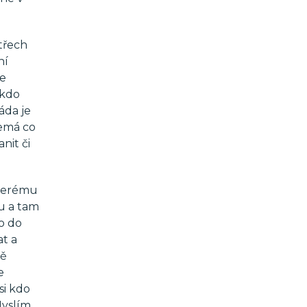
třech
ní
le
ěkdo
áda je
nemá co
nit či
 kterému
Tu a tam
o do
at a
ně
e
si kdo
Myslím,