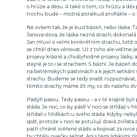
o hrůze a děsu. A také o tom, co hrůzu a děs 
trochu bude – možná poněkud proflákle – o l
Ne ovšem tak, že je buď bázeň, nebo láska. 
Janova slova, že láska nezná strach; dokonalá 
Jan mluví o velmi konkrétním strachu, totiž
se chtěl dnes věnovat. Už z toho ale vidíme j
projevy krásné a chvályhodné projevy lásky, al
stejně je to i se strachem. S bázní. Je báze
na betlémských pastvinách a k jejich setkání
strachu. Budeme se tedy snažit rozpoznávat, j
těmito strachy máme žít my, co do našeho živo
Pastýři pasou. Tedy pasou – a v té krajině byli
stáda. Je noc, co by pásli! V noci se střídají v 
střídali v hlídkách u svého stáda. Kdyby neb
spát, protože v noci se potulují dravá zvířata
patří chránit svěřené stádo a bojovat za ovc
by chtěly ovečky sežrat. Ani s těmi lidskými 