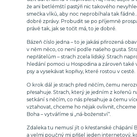
že ani betlémští pastýři nic takového nevyhl
smečka vlků, aby noc neprobíhala tak fádně…
dobré zprávy. Probudit se po příjemně prospané
právě tak, jak se točit má, to je dobré.
Bázeň číslo jedna – to je jakási přirozená obav
v něm něco, co není podle našeho gusta. Stra
nepřátelům – strach zcela lidský. Strach napr
hledání pomoci u Hospodina a zároveň také ve
psy a vysekávat kopřivy, které rostou v cestě.
O krok dál je strach před něčím, čemu nerozu
přesahuje. Strach, který je jedním z kořenů n
setkání s něčím, co nás přesahuje a čemu v
vztahovat, chceme ho nějak ovlivnit, chcem
Boha – vytváříme si „ná-boženství“.
Zdaleka tu nemusí jít o křesťanské chápání B
a velmi poučný mi přišel jeden internetový, kd