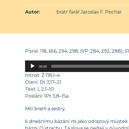
Autor:
bratr farář Jaroslav F. Pechar
Písně: 118, 656, 294, 298, (VP: 284, 292, 288), 5
Audio
00:00
přehrávač
Introit: Ž 118,1–4
Čtení: Dt 7,17–21
Text: L 2,1–10
Poslání: 1Pt 3,8–15a
Milí bratři a sestry,
k dnešnímu kázání mi jako odrazový můstek po
bázni. O strachu. Ta slova se nedají v původ