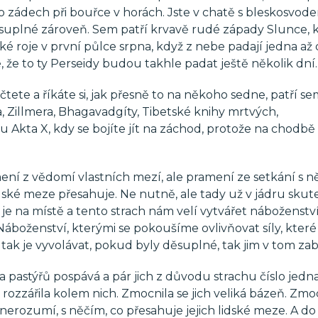
o zádech při bouřce v horách. Jste v chatě s bleskosvode
ěsuplné zároveň. Sem patří krvavě rudé západy Slunce, k
ké roje v první půlce srpna, když z nebe padají jedna až
, že to ty Perseidy budou takhle padat ještě několik dní.
čtete a říkáte si, jak přesně to na někoho sedne, patří s
 Zillmera, Bhagavadgíty, Tibetské knihy mrtvých,
lu Akta X, kdy se bojíte jít na záchod, protože na chodbě
mení z vědomí vlastních mezí, ale pramení ze setkání s n
lidské meze přesahuje. Ne nutně, ale tady už v jádru sku
je na místě a tento strach nám velí vytvářet náboženství
Náboženství, kterými se pokoušíme ovlivňovat síly, které
 tak je vyvolávat, pokud byly děsuplné, tak jim v tom zab
 pastýřů pospává a pár jich z důvodu strachu číslo jedna
 rozzářila kolem nich. Zmocnila se jich veliká bázeň. Zmoc
u nerozumí, s něčím, co přesahuje jejich lidské meze. A d