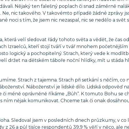
edávali. Nějaký ten falešný poplach či snad záměrně nal
 Ne, nic takového. V takovémto případě žádné zprávy j
 noci s tím, že jsem nic nezaspal, nic se nedělo a svět s
a, která velí sledovat řády tohoto světa a vědět, že čas od
ch Izraelců, kteří stojí tváří v tvář mnohem početnějším
osto logický a pochopitelný. Strach, který vede k modlitb
lí držet na dětském táboře noční hlídky, mít u stáda hl
míme. Strach z tajemna. Strach při setkání s něčím, co 
áboženství. Náboženství je lidské dílo. Lidská odpověď n
íce či méně oprávněně říkáme „Bůh“. K tomuto Bohu se 
e s ním nějak komunikovat. Chceme tak či onak dosáhno
oha. Sledoval jsem v posledních dnech průzkumy, v co l
y z 26 a půl tisíce respondentů 39,9 % věří v něco, ale n