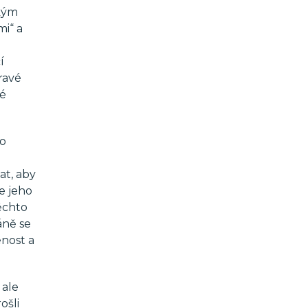
ským
mi“ a
í
ravé
ké
ko
at, aby
e jeho
těchto
áně se
enost a
 ale
ošli