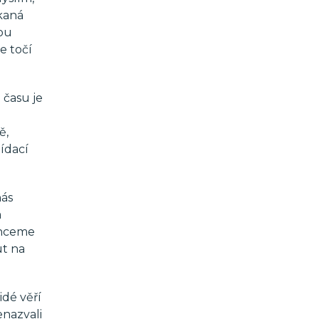
ákaná
sou
e točí
 času je
ě,
ídací
nás
a
chceme
ut na
idé věří
enazvali