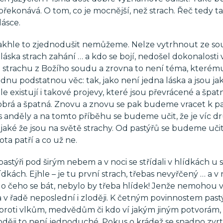
překonává. O tom, co je mocnější, než strach. Řeč tedy t
ásce.
Takhle to zjednodušit nemůžeme. Nelze vytrhnout ze souv
láska strach zahání … a kdo se bojí, nedošel dokonalosti v
 o strachu z Božího soudu a zrovna to není téma, které
ednu podstatnou věc: tak, jako není jedna láska a jsou ja
e existují i takové projevy, které jsou převrácené a špat
ň dobrá a špatná. Znovu a znovu se pak budeme vracet k 
 s anděly a na tomto příběhu se budeme učit, že je víc d
aké že jsou na světě strachy. Od pastýřů se budeme učit,
ta patří a co už ne.
 pastýři pod širým nebem a v noci se střídali v hlídkách u
hlídkách. Ejhle – je tu první strach, třebas nevyřčený … a v 
ylo čeho se bát, nebylo by třeba hlídek! Jenže nemohou v
 a v řadě neposlední i zloději. K četným povinnostem past
e proti vlkům, medvědům či kdo ví jakým jiným potvorám,
zloději to není jednoduché. Pokus o krádež se snadno zvr