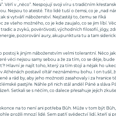
. Věří v „něco“. Nespojují svoji víru s tradičním křesťan
. Nejsou to ateisté. Tito lidé tuší o čemsi, co je „nad ná
ak si vytváří náboženství. Nejčastěji to, čemu se říká
ze všeho možného, co je kde zaujalo, co se jim líbí. Věc
ic a zvyků, pověrčivosti, východních filosofií, jógy, zd
energie, pozorování aury, akupunktura tu a tam sideric
…
to postoj k jiným náboženstvím velmi tolerantní. Něco ja
eré věci nejsou samy sebou a že za tím, co se děje, bude
?! Hlavní je najít toho, který za tím stojí a nějak ho ukec
ý v Athénách postavil oltář neznámému bohu. I on tušil, ž
zené a rád by, aby jeho možnosti zasahovaly i za hranice 
émské pastýře. Náhle při nich stál anděl Páně a sláva P
bázeň. Setkali se s něčím, co dalece přesahuje jejich zkuš
okonce na to není ani potřeba Bůh. Může v tom být Bůh,
hle prožili mnozí lidé. Sem patří svědectví lidí, kteří si pr