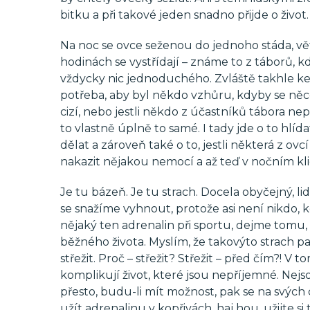
bitku a při takové jeden snadno přijde o život.
Na noc se ovce seženou do jednoho stáda, vět
hodinách se vystřídají – známe to z táborů, kd
vždycky nic jednoduchého. Zvláště takhle ke t
potřeba, aby byl někdo vzhůru, kdyby se něco
cizí, nebo jestli někdo z účastníků tábora n
to vlastně úplně to samé. I tady jde o to hlíd
dělat a zároveň také o to, jestli některá z ov
nakazit nějakou nemocí a až teď v nočním klid
Je tu bázeň. Je tu strach. Docela obyčejný, l
se snažíme vyhnout, protože asi není nikdo, 
nějaký ten adrenalin při sportu, dejme tomu
běžného života. Myslím, že takovýto strach pa
střežit. Proč – střežit? Střežit – před čím?! V
komplikují život, které jsou nepříjemné. Nejso
přesto, budu-li mít možnost, pak se na svých
užít adrenalinu v kopřivách, haj hou, užijte 