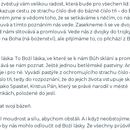
, zvěstuji vám velikou radost, která bude pro všechen lid.
azuje cestu ze strachu číslo dvě do bázně číslo tři – do
erém jsme si vědomi toho, že se setkáváme s něčím, co ná
uvá a tímto poznáním nás vede. Zasekneme-li se ve dvoj
námi slitovává a promlouvá. Vede nás z dvojky do trojky
a Boha (ná-boženství), ale přijímáme to, co přichází z B
áska. To Boží láska, ve které se k nám Bůh sklání a pr
dává se nám poznat. Ještě jednou betlémské pastviny: A
 je i pro ně. Vyvádí pastýře z ochromujícího strachu číslo
 tři, tedy do rozpoznání, že do jejich života vstupuje 
ako Spasitel, Kristus Pán, který se právě narodil v městě
nkách, položené do jeslí.
at svoji bázeň.
 moudrost a sílu, abychom obstáli. A i když neobstojíme, 
co by nás mohlo odloučit od Boží lásky. Že všechny průšvi