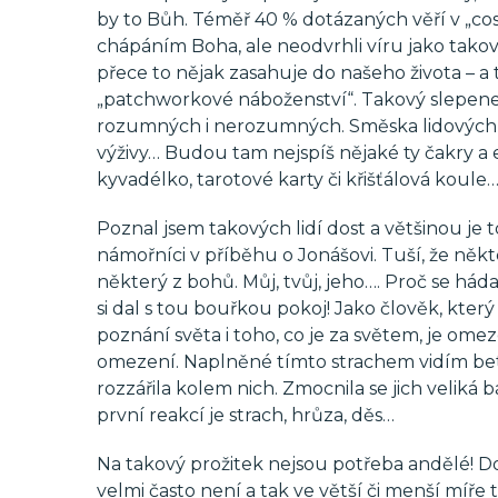
by to Bůh. Téměř 40 % dotázaných věří v „cosi“
chápáním Boha, ale neodvrhli víru jako takovou
přece to nějak zasahuje do našeho života – a t
„patchworkové náboženství“. Takový slepenec 
rozumných i nerozumných. Směska lidových trad
výživy… Budou tam nejspíš nějaké ty čakry a 
kyvadélko, tarotové karty či křišťálová koule
Poznal jsem takových lidí dost a většinou je 
námořníci v příběhu o Jonášovi. Tuší, že někt
některý z bohů. Můj, tvůj, jeho…. Proč se hádat
si dal s tou bouřkou pokoj! Jako člověk, kter
poznání světa i toho, co je za světem, je ome
omezení. Naplněné tímto strachem vidím betl
rozzářila kolem nich. Zmocnila se jich veliká 
první reakcí je strach, hrůza, děs…
Na takový prožitek nejsou potřeba andělé! D
velmi často není a tak ve větší či menší míře to