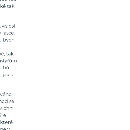
aké tak
islosti
 lásce.
mu bych
k
né, tak
pastýřům
ruhů
 jak s
 svého
noci se
šichni
ýře
 které
tne v