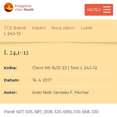
MENU
ČCE Braník
Kázání
Nový zákon
Lukáš
L 24,1–12
L 24,1–12
Kniha:
Čtení: Mt 16,13–23 | Text: L 24,1–12
Datum:
16. 4. 2017
Autor:
bratr farář Jaroslav F. Pechar
Písně: 607, 505, 687, (308, 320, 690), 510, 658, 330