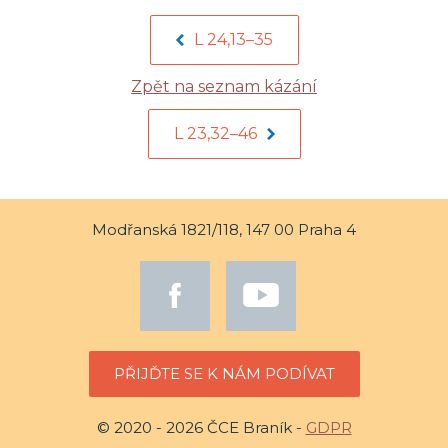
L 24,13–35
Zpět na seznam kázání
L 23,32–46
Modřanská 1821/118, 147 00 Praha 4
PŘIJĎTE SE K NÁM PODÍVAT
© 2020 - 2026 ČCE Braník -
GDPR