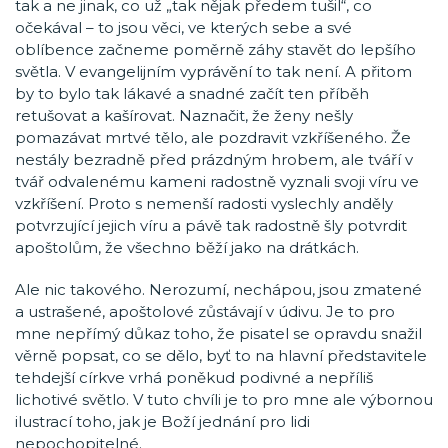
tak a ne jinak, co už „tak nějak předem tušil“, co
očekával – to jsou věci, ve kterých sebe a své
oblíbence začneme poměrně záhy stavět do lepšího
světla. V evangelijním vyprávění to tak není. A přitom
by to bylo tak lákavé a snadné začít ten příběh
retušovat a kašírovat. Naznačit, že ženy nešly
pomazávat mrtvé tělo, ale pozdravit vzkříšeného. Že
nestály bezradně před prázdným hrobem, ale tváří v
tvář odvalenému kameni radostně vyznali svoji víru ve
vzkříšení. Proto s nemenší radosti vyslechly anděly
potvrzující jejich víru a pávě tak radostně šly potvrdit
apoštolům, že všechno běží jako na drátkách.
Ale nic takového. Nerozumí, nechápou, jsou zmatené
a ustrašené, apoštolové zůstávají v údivu. Je to pro
mne nepřímý důkaz toho, že pisatel se opravdu snažil
věrně popsat, co se dělo, byť to na hlavní představitele
tehdejší církve vrhá poněkud podivné a nepříliš
lichotivé světlo. V tuto chvíli je to pro mne ale výbornou
ilustrací toho, jak je Boží jednání pro lidi
nepochopitelné.