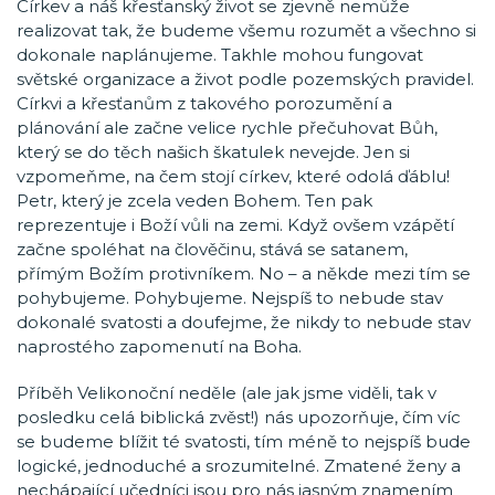
Církev a náš křesťanský život se zjevně nemůže
realizovat tak, že budeme všemu rozumět a všechno si
dokonale naplánujeme. Takhle mohou fungovat
světské organizace a život podle pozemských pravidel.
Církvi a křesťanům z takového porozumění a
plánování ale začne velice rychle přečuhovat Bůh,
který se do těch našich škatulek nevejde. Jen si
vzpomeňme, na čem stojí církev, které odolá ďáblu!
Petr, který je zcela veden Bohem. Ten pak
reprezentuje i Boží vůli na zemi. Když ovšem vzápětí
začne spoléhat na člověčinu, stává se satanem,
přímým Božím protivníkem. No – a někde mezi tím se
pohybujeme. Pohybujeme. Nejspíš to nebude stav
dokonalé svatosti a doufejme, že nikdy to nebude stav
naprostého zapomenutí na Boha.
Příběh Velikonoční neděle (ale jak jsme viděli, tak v
posledku celá biblická zvěst!) nás upozorňuje, čím víc
se budeme blížit té svatosti, tím méně to nejspíš bude
logické, jednoduché a srozumitelné. Zmatené ženy a
nechápající učedníci jsou pro nás jasným znamením