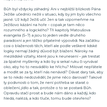
Bůh byl vždycky záhadný. Ani v nejbližší blízkosti Pána
Ježíše učedníci nežili v situaci, kdy by jim bylo všechno
jasné. Už když Ježíš učil. Jen si tak vzpomeňme na
Ježíšovo kázání na hoře – copak je tam něco
rozumného a logického? Tři kapitoly Matoušova
evangelia (5–7) a jsou to jeden vedle druhého
paradoxní a jen těžko přijatelné výpovědi. Na začátku
cosi o blaženosti těch, kteří ale podle veškeré lidské
logiky nemají žádný důvod být blažení. Nároky na
mezilidské vztahy, které jsou k neunesení – jak trestat
za špatné myšlenky a kdo by si sekal ruku či vyrvával
oko, aby ho to nesvádělo ke hříchu? Milovat nepřátele
a modlit se za ty, kteří nás nenávidí? Dávat dary tak, aby
se to nikdo nedozvěděl, že jsme něco darovali? Takové
ty podivnosti o tom, že není potřeba se starat o
oblečení, jídlo a tak, protože o to se postará Bůh.
Opravdu stačí prosit a bude nám dáno a každý, kdo
hledá, nalézá, a kdo tluče, tomu bude otevřeno?