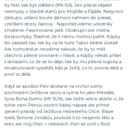
by řekl, tak byli zděšeni (Mk 9,6). Jen plácal nějaké
nesmysly o stavbě stanů pro Mojžíše a Elijáše. Nasycení
zástupů, utišení bouře démoni nahnaní do prasat,
vzkříšení dcery Jairovy… Napořád vidíme učedníky
zmatené. Fascinované, jistě. Obdivující své mistra,
bezpochyby. Šťastné, že k němu mohou patřit. Kdyby
šlo zastavit čas, tak by na té hoře Tabor klidně zůstali!
Ale rozhodně je nevidíme takové, že by to měli
všechno pěkně srovnané v hlavě, a kdyby někdo přišel
s dotazem, co že se to děje, tak by mu pěkně logicky a
strukturovaně vysvětlili, kdo je Ježíš, co to zrovna dělá a
proč to dělá.
Když se apoštol Petr dostane na vrchol svého
pochopení Ježíšova úkolu a vyzná ho jako Mesiáše,
Syna Boha živého (Mt 16,16), tak Ježíš velice dobře ví, že
tohle není Petrův osobní lidský nápad, ale přímé
zjevení pravdy od Ježíšova nebeského Otce. Blaze
tobě, Šimone Jonášův, protože ti to nezjevilo tělo a
krev, ale můj Otec v nebesích. Petr se ocitl v Boží