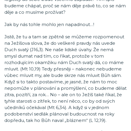
budeme chápat, proč se nám děje právě to, co se nám
děje a co musíme prožívat?
Jak by nás tohle mohlo jen napadnout…!
Jistě, že tu a tam se zpětně se můžeme rozpomenout
na Ježíšova slova, že do veškeré pravdy nás uvede
Duch svatý (J16,3). Ne naše lidské úvahy. Že nemá
smysl dumat nad tím, co říkat, protože v tom
rozhodujícím okamžiku nám Duch svatý dá, co máme
mluvit. (Mt 10,19) Tedy přesněji – nakonec nebudeme
vůbec mluvit my, ale bude skrze nás mluvit Bůh sám.
Když si to takto postavíme, je jasné, že nám to moc
nepomůže v plánování a promýšlení, co budeme dělat
zítra, pozítří, za rok… No – ale on to Ježíš také říkal, že
tyhle starosti o zítřek, to není něco, co by od svých
učedníků očekával (Mt 6,34). A když si v jednom
podobenství sedlák plánoval budoucnost na roky
dopředu, tak ho Bůh naval „bláznem“ (L 12,19).