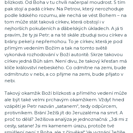
blízkosti. Od Boha v tu chvíli načerpal moudrost. S tím
pak stojí a padá církev. Na Petrovi, který nerozhoduje
podle lidského rozumu, ale nechá se vést Bohem – na
tom může stát taková církev, která obstojí i v
nejhorších pokušeních a ďábelských úkladech. A já ti
pravím, že ty jsi Petr; a na té skále zbuduji svou církev a
brány pekel ji nepřemohou. To je církev, která je pod
přímým vedením Božím a tak na tomto světě
vykonává rozhodování v Boží autoritě. Skrze takovou
církev jedná Bůh sám. Není divu, že takový křesťan má
klíče království nebeského. Co odmítne na zemi, bude
odmítnuto v nebi, a co přijme na zemi, bude přijato v
nebi.
Takový okamžik Boží blízkosti a přímého vedení může
ale být také velmi prchavým okamžikem. Vždyť hned
vzápětí je Petr nazván „satanem“, tedy odpůrcem,
protivníkem. Brání Ježíši jít do Jeruzaléma na smrt. A
proč to dělá? Ježíšova analýza je jednoznačná: „Jdi mi z
cesty, satane! Jsi mi kamenem úrazu, protože tvé
smýšlení není z Boha, ale z člověka!“ Ve vyznání Ježíše