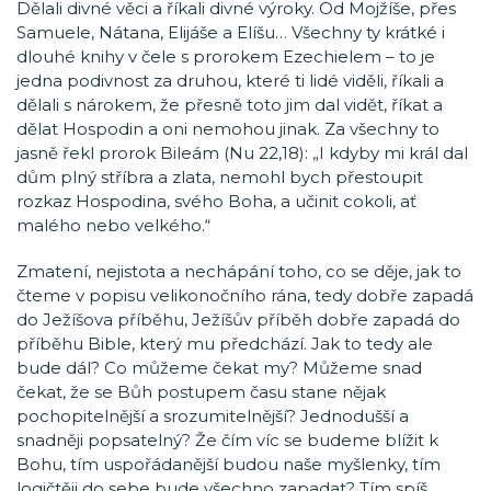
Dělali divné věci a říkali divné výroky. Od Mojžíše, přes
Samuele, Nátana, Elijáše a Elíšu… Všechny ty krátké i
dlouhé knihy v čele s prorokem Ezechielem – to je
jedna podivnost za druhou, které ti lidé viděli, říkali a
dělali s nárokem, že přesně toto jim dal vidět, říkat a
dělat Hospodin a oni nemohou jinak. Za všechny to
jasně řekl prorok Bileám (Nu 22,18): „I kdyby mi král dal
dům plný stříbra a zlata, nemohl bych přestoupit
rozkaz Hospodina, svého Boha, a učinit cokoli, ať
malého nebo velkého.“
Zmatení, nejistota a nechápání toho, co se děje, jak to
čteme v popisu velikonočního rána, tedy dobře zapadá
do Ježíšova příběhu, Ježíšův příběh dobře zapadá do
příběhu Bible, který mu předchází. Jak to tedy ale
bude dál? Co můžeme čekat my? Můžeme snad
čekat, že se Bůh postupem času stane nějak
pochopitelnější a srozumitelnější? Jednodušší a
snadněji popsatelný? Že čím víc se budeme blížit k
Bohu, tím uspořádanější budou naše myšlenky, tím
logičtěji do sebe bude všechno zapadat? Tím spíš