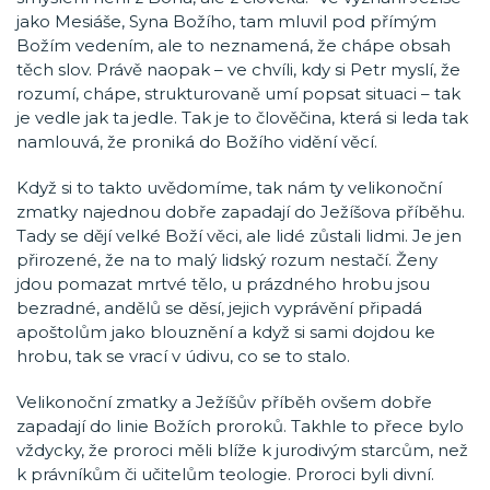
jako Mesiáše, Syna Božího, tam mluvil pod přímým
Božím vedením, ale to neznamená, že chápe obsah
těch slov. Právě naopak – ve chvíli, kdy si Petr myslí, že
rozumí, chápe, strukturovaně umí popsat situaci – tak
je vedle jak ta jedle. Tak je to člověčina, která si leda tak
namlouvá, že proniká do Božího vidění věcí.
Když si to takto uvědomíme, tak nám ty velikonoční
zmatky najednou dobře zapadají do Ježíšova příběhu.
Tady se dějí velké Boží věci, ale lidé zůstali lidmi. Je jen
přirozené, že na to malý lidský rozum nestačí. Ženy
jdou pomazat mrtvé tělo, u prázdného hrobu jsou
bezradné, andělů se děsí, jejich vyprávění připadá
apoštolům jako blouznění a když si sami dojdou ke
hrobu, tak se vrací v údivu, co se to stalo.
Velikonoční zmatky a Ježíšův příběh ovšem dobře
zapadají do linie Božích proroků. Takhle to přece bylo
vždycky, že proroci měli blíže k jurodivým starcům, než
k právníkům či učitelům teologie. Proroci byli divní.