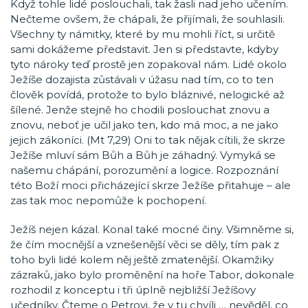
Když tohle lidé poslouchali, tak žasli nad jeho učením.
Nečteme ovšem, že chápali, že přijímali, že souhlasili.
Všechny ty námitky, které by mu mohli říct, si určitě
sami dokážeme představit. Jen si představte, kdyby
tyto nároky teď prostě jen zopakoval nám. Lidé okolo
Ježíše dozajista zůstávali v úžasu nad tím, co to ten
člověk povídá, protože to bylo bláznivé, nelogické až
šílené. Jenže stejně ho chodili poslouchat znovu a
znovu, neboť je učil jako ten, kdo má moc, a ne jako
jejich zákoníci. (Mt 7,29) Oni to tak nějak cítili, že skrze
Ježíše mluví sám Bůh a Bůh je záhadný. Vymyká se
našemu chápání, porozumění a logice. Rozpoznání
této Boží moci přicházející skrze Ježíše přitahuje – ale
zas tak moc nepomůže k pochopení.
Ježíš nejen kázal. Konal také mocné činy. Všimněme si,
že čím mocnější a vznešenější věci se děly, tím pak z
toho byli lidé kolem něj ještě zmatenější. Okamžiky
zázraků, jako bylo proměnění na hoře Tabor, dokonale
rozhodil z konceptu i tři úplně nejbližší Ježíšovy
učedníky. Čteme o Petrovi, že v tu chvíli … nevěděl, co