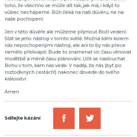
toho, že všechno se může dít tak, jak má, i když to
vůbec nechápeme. Bůh čeká na naši důvěru, ne na
naše pochopení.
Jen v této důvěře ale můžeme přijmout Boží vedení.
Stát se jeho nástroji v tomto světě. Možná lidmi kolem
nás nepochopenými nástroji, ale ani to by nás přece
nemělo překvapit. Bude to znamenat víc času věnovat
modlitbě a méně času plánování. Učit se naslouchat
Bohu v tom, kam nás vede. V naději, že nás (byť po
roztodivných cestách!) nakonec dovede do svého
království.
Amen.
Sdílejte kázání