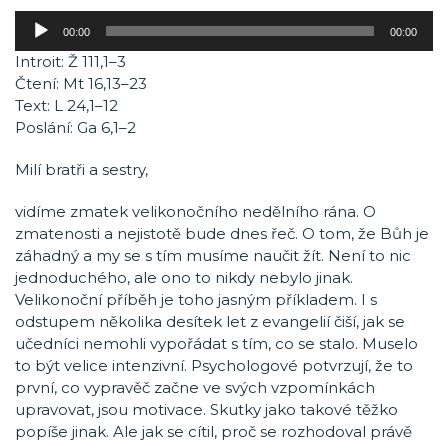
Audio
00:00
00:00
přehrávač
Introit: Ž 111,1–3
Čtení: Mt 16,13–23
Text: L 24,1–12
Poslání: Ga 6,1–2
Milí bratři a sestry,
vidíme zmatek velikonočního nedělního rána. O
zmatenosti a nejistotě bude dnes řeč. O tom, že Bůh je
záhadný a my se s tím musíme naučit žít. Není to nic
jednoduchého, ale ono to nikdy nebylo jinak.
Velikonoční příběh je toho jasným příkladem. I s
odstupem několika desítek let z evangelií čiší, jak se
učedníci nemohli vypořádat s tím, co se stalo. Muselo
to být velice intenzivní. Psychologové potvrzují, že to
první, co vypravěč začne ve svých vzpomínkách
upravovat, jsou motivace. Skutky jako takové těžko
popíše jinak. Ale jak se cítil, proč se rozhodoval právě