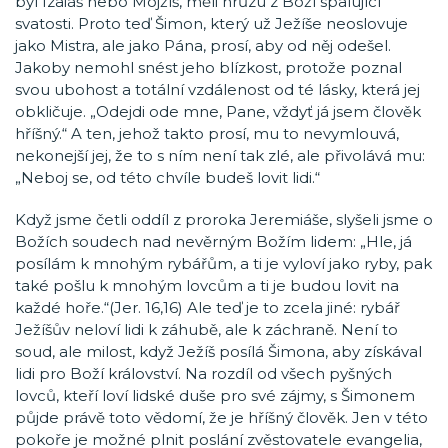
byl Izaiáš nebo Mojžíš, měli hrůzu z Boží spalující
svatosti. Proto teď Šimon, který už Ježíše neoslovuje
jako Mistra, ale jako Pána, prosí, aby od něj odešel.
Jakoby nemohl snést jeho blízkost, protože poznal
svou ubohost a totální vzdálenost od té lásky, která jej
obkličuje. „Odejdi ode mne, Pane, vždyť já jsem člověk
hříšný.“ A ten, jehož takto prosí, mu to nevymlouvá,
nekonejší jej, že to s ním není tak zlé, ale přivolává mu:
„Neboj se, od této chvíle budeš lovit lidi.“
Když jsme četli oddíl z proroka Jeremiáše, slyšeli jsme o
Božích soudech nad nevěrným Božím lidem: „Hle, já
posílám k mnohým rybářům, a ti je vyloví jako ryby, pak
také pošlu k mnohým lovcům a ti je budou lovit na
každé hoře.“(Jer. 16,16) Ale teď je to zcela jiné: rybář
Ježíšův neloví lidi k záhubě, ale k záchraně. Není to
soud, ale milost, když Ježíš posílá Šimona, aby získával
lidi pro Boží království. Na rozdíl od všech pyšných
lovců, kteří loví lidské duše pro své zájmy, s Šimonem
půjde právě toto vědomí, že je hříšný člověk. Jen v této
pokoře je možné plnit poslání zvěstovatele evangelia,