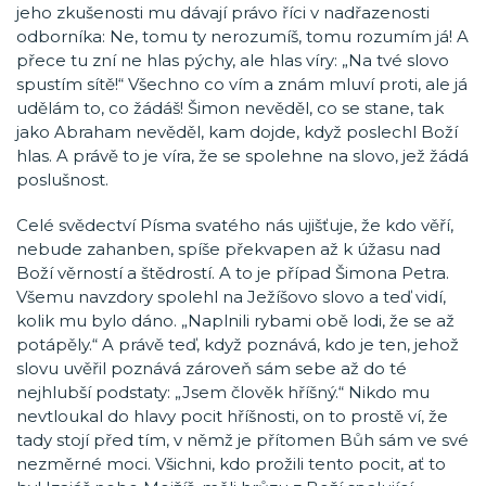
jeho zkušenosti mu dávají právo říci v nadřazenosti
odborníka: Ne, tomu ty nerozumíš, tomu rozumím já! A
přece tu zní ne hlas pýchy, ale hlas víry: „Na tvé slovo
spustím sítě!“ Všechno co vím a znám mluví proti, ale já
udělám to, co žádáš! Šimon nevěděl, co se stane, tak
jako Abraham nevěděl, kam dojde, když poslechl Boží
hlas. A právě to je víra, že se spolehne na slovo, jež žádá
poslušnost.
Celé svědectví Písma svatého nás ujišťuje, že kdo věří,
nebude zahanben, spíše překvapen až k úžasu nad
Boží věrností a štědrostí. A to je případ Šimona Petra.
Všemu navzdory spolehl na Ježíšovo slovo a teď vidí,
kolik mu bylo dáno. „Naplnili rybami obě lodi, že se až
potápěly.“ A právě teď, když poznává, kdo je ten, jehož
slovu uvěřil poznává zároveň sám sebe až do té
nejhlubší podstaty: „Jsem člověk hříšný.“ Nikdo mu
nevtloukal do hlavy pocit hříšnosti, on to prostě ví, že
tady stojí před tím, v němž je přítomen Bůh sám ve své
nezměrné moci. Všichni, kdo prožili tento pocit, ať to