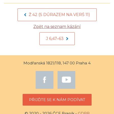
Ž 42 (S DŮRAZEM NA VERŠ 11)
Zpět na seznam kázání
J 6,47–63
Modřanská 1821/118, 147 00 Praha 4
PŘIJĎTE SE K NÁM PODÍVAT
© 2020 - 2026 ČCE Braník -
GDPR