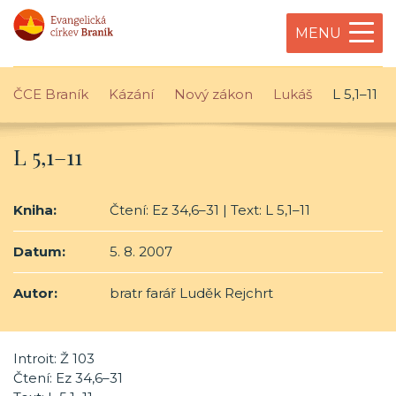
MENU
ČCE Braník
Kázání
Nový zákon
Lukáš
L 5,1–11
L 5,1–11
Kniha:
Čtení: Ez 34,6–31 | Text: L 5,1–11
Datum:
5. 8. 2007
Autor:
bratr farář Luděk Rejchrt
Introit: Ž 103
Čtení: Ez 34,6–31