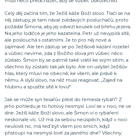
musí něco předcházet, aby se vůbec uskutečnilo.
Celý děj začíná tím, že Ježíš káže Boží slovo. Tlačí se na
něj zástupy, je tam nával zvědavých posluchačů, proto
požádal Šimona, aby jej odvezl kousek od břehu jezera.
Na jeho lodičce je jeho kazatelna. Petr už nevypírá sítě,
ale poslouchá s ostatními. Je to pro něj nové a
zajímavé. Ale ten zástup se po Ježíšově kázání rozešel
a vůbec nevíme, zda z Božího slova jim vůbec něco
zůstalo. Šimon by se patrně také vrátil ke svým sítím, a
všechno by zůstalo tak jak bylo. Ale on uslyšel Ježíšův
hlas, který mluví ne obecně, ke všem, ale právě k
němu. A slyší slovo, na něž musí reagovat: „Zajeď na
hlubinu a spusťte sítě k lovu!“
Jak se může syn tesařův plést do řemesla rybáří? Z
jeho pohledu je to hotový nesmysl. Loví se v noci, ne ve
dne. Ježíš káže Boží slovo, ale Šimon ví o rybaření
neskonale víc. Už má za sebou neúspěch, když v noci
neulovili nic, má teď být všem pro smích, když
přistoupí na nesmysl lovit za jasného dne? Všechny