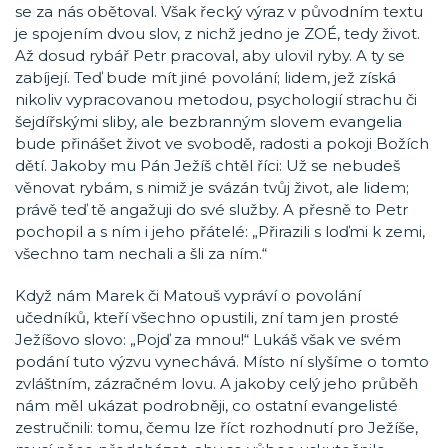
se za nás obětoval. Však řecký výraz v původním textu
je spojením dvou slov, z nichž jedno je ZOÉ, tedy život.
Až dosud rybář Petr pracoval, aby ulovil ryby. A ty se
zabíjejí. Teď bude mít jiné povolání; lidem, jež získá
nikoliv vypracovanou metodou, psychologií strachu či
šejdířskými sliby, ale bezbranným slovem evangelia
bude přinášet život ve svobodě, radosti a pokoji Božích
dětí. Jakoby mu Pán Ježíš chtěl říci: Už se nebudeš
věnovat rybám, s nimiž je svázán tvůj život, ale lidem;
právě teď tě angažuji do své služby. A přesně to Petr
pochopil a s ním i jeho přátelé: „Přirazili s loďmi k zemi,
všechno tam nechali a šli za ním.“
Když nám Marek či Matouš vypráví o povolání
učedníků, kteří všechno opustili, zní tam jen prosté
Ježíšovo slovo: „Pojď za mnou!“ Lukáš však ve svém
podání tuto výzvu vynechává. Místo ní slyšíme o tomto
zvláštním, zázračném lovu. A jakoby celý jeho průběh
nám měl ukázat podrobněji, co ostatní evangelisté
zestručnili: tomu, čemu lze říct rozhodnutí pro Ježíše,