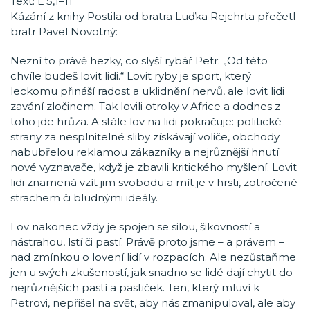
Text: L 5,1–11
Kázání z knihy Postila od bratra Luďka Rejchrta přečetl
bratr Pavel Novotný:
Nezní to právě hezky, co slyší rybář Petr: „Od této
chvíle budeš lovit lidi.“ Lovit ryby je sport, který
leckomu přináší radost a uklidnění nervů, ale lovit lidi
zavání zločinem. Tak lovili otroky v Africe a dodnes z
toho jde hrůza. A stále lov na lidi pokračuje: politické
strany za nesplnitelné sliby získávají voliče, obchody
nabubřelou reklamou zákazníky a nejrůznější hnutí
nové vyznavače, když je zbavili kritického myšlení. Lovit
lidi znamená vzít jim svobodu a mít je v hrsti, zotročené
strachem či bludnými ideály.
Lov nakonec vždy je spojen se silou, šikovností a
nástrahou, lstí či pastí. Právě proto jsme – a právem –
nad zmínkou o lovení lidí v rozpacích. Ale nezůstaňme
jen u svých zkušeností, jak snadno se lidé dají chytit do
nejrůznějších pastí a pastiček. Ten, který mluví k
Petrovi, nepřišel na svět, aby nás zmanipuloval, ale aby