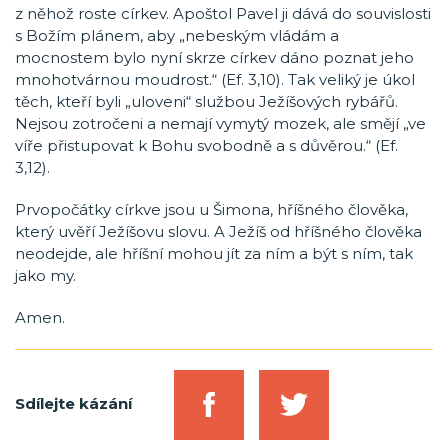
z něhož roste církev. Apoštol Pavel ji dává do souvislosti
s Božím plánem, aby „nebeským vládám a
mocnostem bylo nyní skrze církev dáno poznat jeho
mnohotvárnou moudrost.“ (Ef. 3,10). Tak veliký je úkol
těch, kteří byli „uloveni“ službou Ježíšových rybářů.
Nejsou zotročeni a nemají vymytý mozek, ale smějí „ve
víře přistupovat k Bohu svobodně a s důvěrou.“ (Ef.
3,12).
Prvopočátky církve jsou u Šimona, hříšného člověka,
který uvěří Ježíšovu slovu. A Ježíš od hříšného člověka
neodejde, ale hříšní mohou jít za ním a být s ním, tak
jako my.
Amen.
Sdílejte kázání